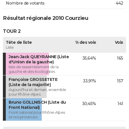
Nombre de votants
442
Résultat régionale 2010 Courzieu
TOUR 2
Tête de liste
% des voix
Voix
Liste
Jean-Jack QUEYRANNE (Liste
35,64%
165
d'Union de la gauche)
liste de rassemblement de la
gauche et des écologistes
Françoise GROSSETETE
33,91%
157
(Liste de la majorité)
Aujourd'hui et demain, ensemble
pour Rhône-Alpes.
Bruno GOLLNISCH (Liste du
30,45%
141
Front National)
Front national pour Rhône-Alpes
et nos provinces