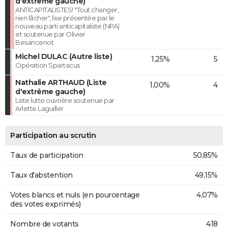
d'extrême gauche)
ANTICAPITALISTES! "Tout changer,
rien lâcher", lise présentée par le
nouveau parti anticapitaliste (NPA)
et soutenue par Olivier
Besancenot.
Michel DULAC (Autre liste)
1,25%
5
Opération Spartacus
Nathalie ARTHAUD (Liste
1,00%
4
d'extrême gauche)
Liste lutte ouvrière soutenue par
Arlette Laguiller
Participation au scrutin
Taux de participation
50,85%
Taux d'abstention
49,15%
Votes blancs et nuls (en pourcentage
4,07%
des votes exprimés)
Nombre de votants
418