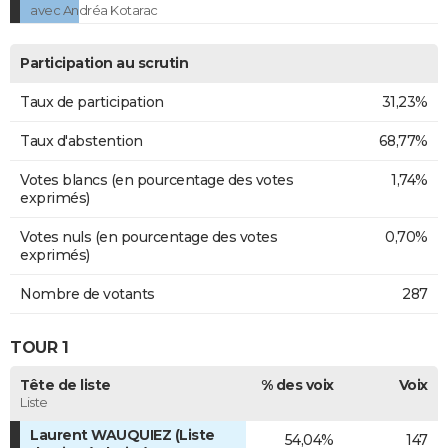
avec Andréa Kotarac
Participation au scrutin
Taux de participation
31,23%
Taux d'abstention
68,77%
Votes blancs (en pourcentage des votes
1,74%
exprimés)
Votes nuls (en pourcentage des votes
0,70%
exprimés)
Nombre de votants
287
TOUR 1
Tête de liste
% des voix
Voix
Liste
Laurent WAUQUIEZ (Liste
54,04%
147