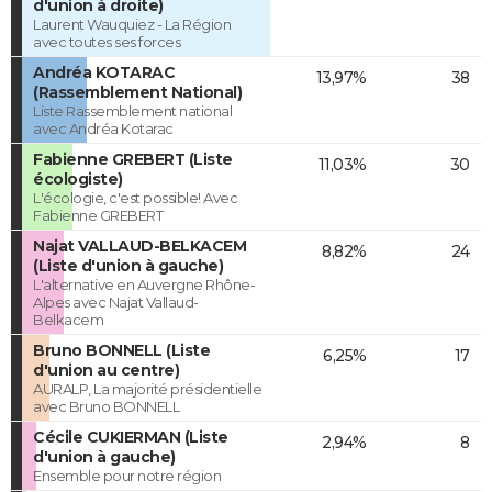
d'union à droite)
Laurent Wauquiez - La Région
avec toutes ses forces
Andréa KOTARAC
13,97%
38
(Rassemblement National)
Liste Rassemblement national
avec Andréa Kotarac
Fabienne GREBERT (Liste
11,03%
30
écologiste)
L'écologie, c'est possible! Avec
Fabienne GREBERT
Najat VALLAUD-BELKACEM
8,82%
24
(Liste d'union à gauche)
L'alternative en Auvergne Rhône-
Alpes avec Najat Vallaud-
Belkacem
Bruno BONNELL (Liste
6,25%
17
d'union au centre)
AURALP, La majorité présidentielle
avec Bruno BONNELL
Cécile CUKIERMAN (Liste
2,94%
8
d'union à gauche)
Ensemble pour notre région