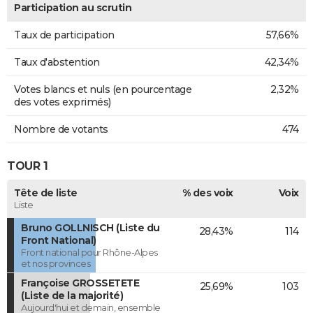
Participation au scrutin
Taux de participation
57,66%
Taux d'abstention
42,34%
Votes blancs et nuls (en pourcentage
2,32%
des votes exprimés)
Nombre de votants
474
TOUR 1
Tête de liste
% des voix
Voix
Liste
Bruno GOLLNISCH (Liste du
28,43%
114
Front National)
Front national pour Rhône-Alpes
et nos provinces
Françoise GROSSETETE
25,69%
103
(Liste de la majorité)
Aujourd'hui et demain, ensemble