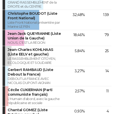
GRAND RASSEMBLEMENT de la
DROITE et du CENTRE
Christophe BOUDOT (Liste
32,48%
139
Front National)
Liste Front National présentée par
Marine LE PEN
Jean-Jack QUEYRANNE (Liste
18,46%
79
Union de la Gauche)
NOUS, C'EST LA RÉGION
Jean-Charles KOHLHAAS
5,84%
25
(Liste EELV et gauche)
LE RASSEMBLEMENT CITOYEN,
ECOLOGIQUE ET SOLIDAIRE
Gerbert RAMBAUD (Liste
3,27%
14
Debout la France)
DEBOUT LA FRANCE AVEC
NICOLAS DUPONT-AIGNAN
Cécile CUKIERMAN (Parti
2,57%
11
communiste français)
L'Humain d'abord, avec la gauche
républicaine et sociale
Chantal GOMEZ (Liste
0,93%
4