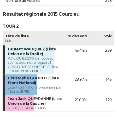
Nombre de votants
278
Résultat régionale 2015 Courzieu
TOUR 2
Tête de liste
% des voix
Voix
Liste
Laurent WAUQUIEZ (Liste
45,44%
229
Union de la Droite)
WAUQUIEZ 2015, un nouveau
souffle pour notre région LE
GRAND RASSEMBLEMENT de la
DROITE et du CENTRE
Christophe BOUDOT (Liste
28,97%
146
Front National)
Liste Front National présentée par
Marine LE PEN
Jean-Jack QUEYRANNE (Liste
25,60%
129
Union de la Gauche)
NOUS, C'EST LA RÉGION