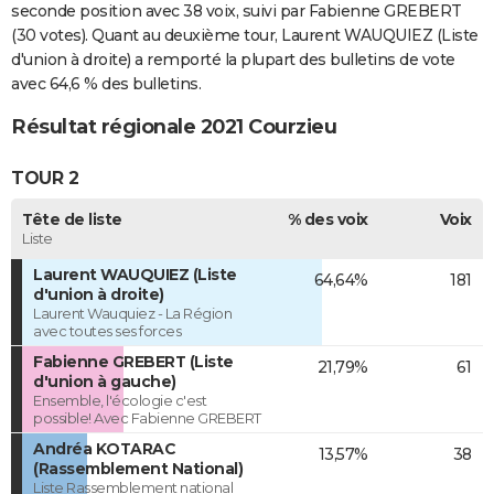
seconde position avec 38 voix, suivi par Fabienne GREBERT
(30 votes). Quant au deuxième tour, Laurent WAUQUIEZ (Liste
d'union à droite) a remporté la plupart des bulletins de vote
avec 64,6 % des bulletins.
Résultat régionale 2021 Courzieu
TOUR 2
Tête de liste
% des voix
Voix
Liste
Laurent WAUQUIEZ (Liste
64,64%
181
d'union à droite)
Laurent Wauquiez - La Région
avec toutes ses forces
Fabienne GREBERT (Liste
21,79%
61
d'union à gauche)
Ensemble, l'écologie c'est
possible! Avec Fabienne GREBERT
Andréa KOTARAC
13,57%
38
(Rassemblement National)
Liste Rassemblement national