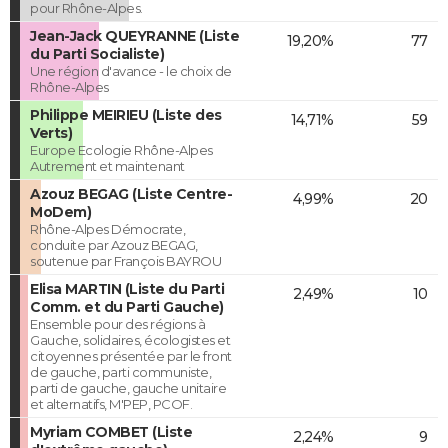
pour Rhône-Alpes.
Jean-Jack QUEYRANNE (Liste
19,20%
77
du Parti Socialiste)
Une région d'avance - le choix de
Rhône-Alpes
Philippe MEIRIEU (Liste des
14,71%
59
Verts)
Europe Ecologie Rhône-Alpes
Autrement et maintenant
Azouz BEGAG (Liste Centre-
4,99%
20
MoDem)
Rhône-Alpes Démocrate,
conduite par Azouz BEGAG,
soutenue par François BAYROU
Elisa MARTIN (Liste du Parti
2,49%
10
Comm. et du Parti Gauche)
Ensemble pour des régions à
Gauche, solidaires, écologistes et
citoyennes présentée par le front
de gauche, parti communiste,
parti de gauche, gauche unitaire
et alternatifs, M'PEP, PCOF.
Myriam COMBET (Liste
2,24%
9