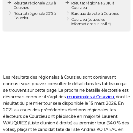
Résultat régionale 2021 à
Résultat régionale 2010 à
City break
Voyage de noces
Climat
Destinations
Voyage nature
Forum
+
PHOTO
Courzieu
Courzieu
Résultat régionale 2015 à
Bureaux de vote à Courzieu
Courzieu
GUIDES D'ACHAT
Courzieu
(toutes les
informations sur la ville)
BONS PLANS
CARTE DE VOEUX
Carte Bonne année
Carte Pâques
Carte de Noël
Carte Saint-Valentin
Carte d'anniversaire
DICTIONNAIRE
Biographies
Expressions
Dictionnaire
Citations
Proverbes
PROGRAMME TV
Les résultats des régionales à Courzieu sont dorénavant
COPAINS D'AVANT
connus : vous pouvez consulter le détail dans les tableaux qui
se trouvent sur cette page. La prochaine bataille électorale est
Se connecter
Collèges
Universités
Service militaire
S'inscrire
Lycées
Primaires
Entreprises
Avis de recherche
AVIS DE DÉCÈS
désormais connue : il s'agit des
municipales à Courzieu
, dont le
résultat du premier tour sera disponible le 15 mars 2026. En
FORUM
2021, au cours des précédentes élections régionales, les
Lifestyle
Sport
Television
Cinema
Bricolage
Culture
Auto
Voyage
électeurs de Courzieu ont plébiscité en majorité Laurent
WAUQUIEZ (Liste d'union à droite) au premier tour (54,0 % des
votes), plaçant le candidat tête de liste Andréa KOTARAC en