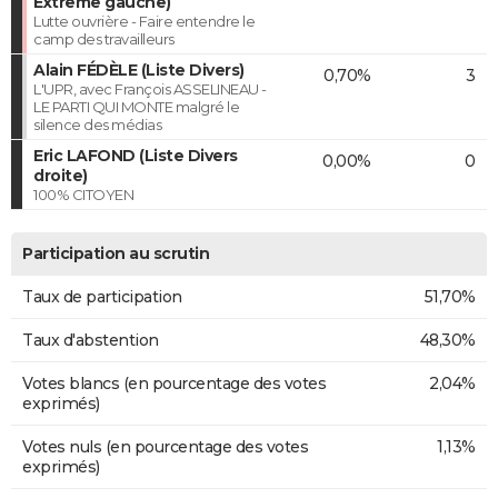
Extrême gauche)
Lutte ouvrière - Faire entendre le
camp des travailleurs
Alain FÉDÈLE (Liste Divers)
0,70%
3
L'UPR, avec François ASSELINEAU -
LE PARTI QUI MONTE malgré le
silence des médias
Eric LAFOND (Liste Divers
0,00%
0
droite)
100% CITOYEN
Participation au scrutin
Taux de participation
51,70%
Taux d'abstention
48,30%
Votes blancs (en pourcentage des votes
2,04%
exprimés)
Votes nuls (en pourcentage des votes
1,13%
exprimés)