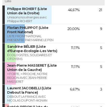
Liste
Philippe RICHERT (Liste
46,67%
21
Union de la Droite)
Unissons nos énergies avec
Philippe RICHERT
Florian PHILIPPOT (Liste
20,00%
9
Front National)
LISTE FRONT NATIONAL
PRESENTEE PAR MARINE LE PEN
Sandrine BÉLIER (Liste
11,11%
5
d'Europe-Ecologie-Les Verts)
ÉCOLOGISTES, SOLIDAIRES ET
CITOYENS
Jean-Pierre MASSERET (Liste
11,11%
5
Union de la Gauche)
+ FORTE, + PROCHE, NOTRE
REGION AVEC JEAN-PIERRE
MASSERET
Laurent JACOBELLI (Liste
6,67%
3
Debout la France)
DEBOUT LA FRANCE AVEC
NICOLAS DUPONT-AIGNAN
Patrick PERON (Liste du