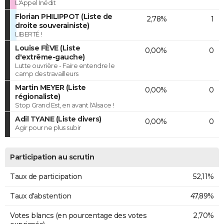
L'Appel Inédit
Florian PHILIPPOT (Liste de
2,78%
1
droite souverainiste)
LIBERTÉ !
Louise FÈVE (Liste
0,00%
0
d'extrême-gauche)
Lutte ouvrière - Faire entendre le
camp des travailleurs
Martin MEYER (Liste
0,00%
0
régionaliste)
Stop Grand Est, en avant l'Alsace !
Adil TYANE (Liste divers)
0,00%
0
Agir pour ne plus subir
Participation au scrutin
Taux de participation
52,11%
Taux d'abstention
47,89%
Votes blancs (en pourcentage des votes
2,70%