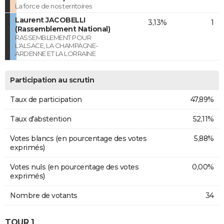
La force de nos territoires
Laurent JACOBELLI
3,13%
1
(Rassemblement National)
RASSEMBLEMENT POUR
L'ALSACE, LA CHAMPAGNE-
ARDENNE ET LA LORRAINE
Participation au scrutin
Taux de participation
47,89%
Taux d'abstention
52,11%
Votes blancs (en pourcentage des votes
5,88%
exprimés)
Votes nuls (en pourcentage des votes
0,00%
exprimés)
Nombre de votants
34
TOUR 1