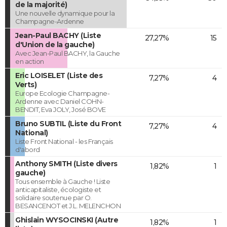
de la majorité)
Une nouvelle dynamique pour la
Champagne-Ardenne
Jean-Paul BACHY (Liste
27,27%
15
d'Union de la gauche)
Avec Jean-Paul BACHY, la Gauche
en action
Eric LOISELET (Liste des
7,27%
4
Verts)
Europe Ecologie Champagne-
Ardenne avec Daniel COHN-
BENDIT, Eva JOLY, José BOVE
Bruno SUBTIL (Liste du Front
7,27%
4
National)
Liste Front National - les Français
d'abord
Anthony SMITH (Liste divers
1,82%
1
gauche)
Tous ensemble à Gauche ! Liste
anticapitaliste, écologiste et
solidaire soutenue par O.
BESANCENOT et J.L. MELENCHON
Ghislain WYSOCINSKI (Autre
1,82%
1