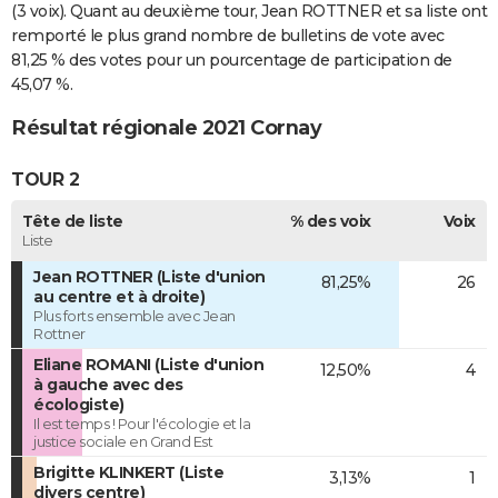
(3 voix). Quant au deuxième tour, Jean ROTTNER et sa liste ont
remporté le plus grand nombre de bulletins de vote avec
81,25 % des votes pour un pourcentage de participation de
45,07 %.
Résultat régionale 2021 Cornay
TOUR 2
Tête de liste
% des voix
Voix
Liste
Jean ROTTNER (Liste d'union
81,25%
26
au centre et à droite)
Plus forts ensemble avec Jean
Rottner
Eliane ROMANI (Liste d'union
12,50%
4
à gauche avec des
écologiste)
Il est temps ! Pour l'écologie et la
justice sociale en Grand Est
Brigitte KLINKERT (Liste
3,13%
1
divers centre)