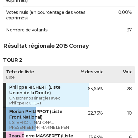
exprimés)
Votes nuls (en pourcentage des votes
0,00%
exprimés)
Nombre de votants
37
Résultat régionale 2015 Cornay
TOUR 2
Tête de liste
% des voix
Voix
Liste
Philippe RICHERT (Liste
63,64%
28
Union de la Droite)
Unissons nos énergies avec
Philippe RICHERT
Florian PHILIPPOT (Liste
22,73%
10
Front National)
LISTE FRONT NATIONAL
PRESENTEE PAR MARINE LE PEN
Jean-Pierre MASSERET (Liste
13,64%
6