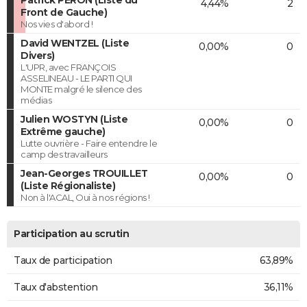
4,44%
2
Front de Gauche)
Nos vies d'abord !
David WENTZEL (Liste
0,00%
0
Divers)
L'UPR, avec FRANÇOIS
ASSELINEAU - LE PARTI QUI
MONTE malgré le silence des
médias
Julien WOSTYN (Liste
0,00%
0
Extrême gauche)
Lutte ouvrière - Faire entendre le
camp des travailleurs
Jean-Georges TROUILLET
0,00%
0
(Liste Régionaliste)
Non à l'ACAL, Oui à nos régions !
Participation au scrutin
Taux de participation
63,89%
Taux d'abstention
36,11%