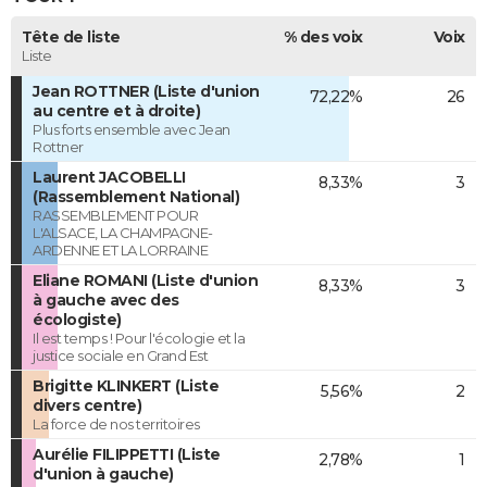
Tête de liste
% des voix
Voix
Liste
Jean ROTTNER (Liste d'union
72,22%
26
au centre et à droite)
Plus forts ensemble avec Jean
Rottner
Laurent JACOBELLI
8,33%
3
(Rassemblement National)
RASSEMBLEMENT POUR
L'ALSACE, LA CHAMPAGNE-
ARDENNE ET LA LORRAINE
Eliane ROMANI (Liste d'union
8,33%
3
à gauche avec des
écologiste)
Il est temps ! Pour l'écologie et la
justice sociale en Grand Est
Brigitte KLINKERT (Liste
5,56%
2
divers centre)
La force de nos territoires
Aurélie FILIPPETTI (Liste
2,78%
1
d'union à gauche)