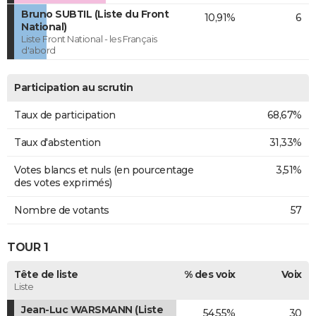
Bruno SUBTIL (Liste du Front
10,91%
6
National)
Liste Front National - les Français
d'abord
Participation au scrutin
Taux de participation
68,67%
Taux d'abstention
31,33%
Votes blancs et nuls (en pourcentage
3,51%
des votes exprimés)
Nombre de votants
57
TOUR 1
Tête de liste
% des voix
Voix
Liste
Jean-Luc WARSMANN (Liste
54,55%
30