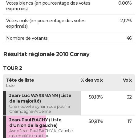
Votes blancs (en pourcentage des votes
0,00%
exprimés)
Votes nuls (en pourcentage des votes
2,17%
exprimés)
Nombre de votants
46
Résultat régionale 2010 Cornay
TOUR 2
Tête de liste
% des voix
Voix
Liste
Jean-Luc WARSMANN (Liste
58,18%
32
de la majorité)
Une nouvelle dynamique pour la
Champagne-Ardenne
Jean-Paul BACHY (Liste
30,91%
17
d'Union de la gauche)
Avec Jean-Paul BACHY, la Gauche
rassemblée en action