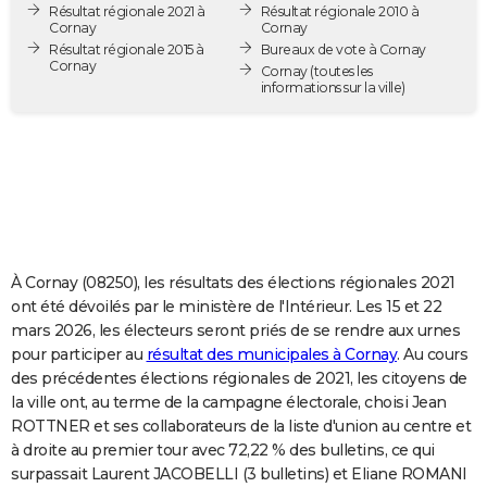
Résultat régionale 2021 à
Résultat régionale 2010 à
City break
Voyage de noces
Climat
Destinations
Voyage nature
Forum
+
PHOTO
Cornay
Cornay
Résultat régionale 2015 à
Bureaux de vote à Cornay
Cornay
GUIDES D'ACHAT
Cornay
(toutes les
informations sur la ville)
BONS PLANS
CARTE DE VOEUX
Carte Bonne année
Carte Pâques
Carte de Noël
Carte Saint-Valentin
Carte d'anniversaire
DICTIONNAIRE
Biographies
Expressions
Dictionnaire
Citations
Proverbes
PROGRAMME TV
À Cornay (08250), les résultats des élections régionales 2021
COPAINS D'AVANT
ont été dévoilés par le ministère de l'Intérieur. Les 15 et 22
mars 2026, les électeurs seront priés de se rendre aux urnes
Se connecter
Collèges
Universités
Service militaire
S'inscrire
Lycées
Primaires
Entreprises
Avis de recherche
AVIS DE DÉCÈS
pour participer au
résultat des municipales à Cornay
. Au cours
des précédentes élections régionales de 2021, les citoyens de
FORUM
la ville ont, au terme de la campagne électorale, choisi Jean
Lifestyle
Sport
Television
Cinema
Bricolage
Culture
Auto
Voyage
ROTTNER et ses collaborateurs de la liste d'union au centre et
à droite au premier tour avec 72,22 % des bulletins, ce qui
surpassait Laurent JACOBELLI (3 bulletins) et Eliane ROMANI