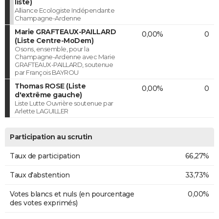
liste)
Alliance Ecologiste Indépendante
Champagne-Ardenne
Marie GRAFTEAUX-PAILLARD
0,00%
0
(Liste Centre-MoDem)
Osons, ensemble, pour la
Champagne-Ardenne avec Marie
GRAFTEAUX-PAILLARD, soutenue
par François BAYROU
Thomas ROSE (Liste
0,00%
0
d'extrême gauche)
Liste Lutte Ouvrière soutenue par
Arlette LAGUILLER
Participation au scrutin
Taux de participation
66,27%
Taux d'abstention
33,73%
Votes blancs et nuls (en pourcentage
0,00%
des votes exprimés)