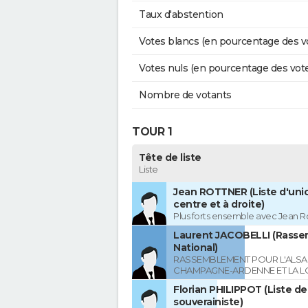
Taux d'abstention
Votes blancs (en pourcentage des v
Votes nuls (en pourcentage des vot
Nombre de votants
TOUR 1
Tête de liste
Liste
Jean ROTTNER (Liste d'uni
centre et à droite)
Plus forts ensemble avec Jean R
Laurent JACOBELLI (Rass
National)
RASSEMBLEMENT POUR L'ALSAC
CHAMPAGNE-ARDENNE ET LA L
Florian PHILIPPOT (Liste de
souverainiste)