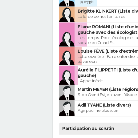
LIBERTÉ !
Brigitte KLINKERT (Liste di
La force de nos territoires
Eliane ROMANI (Liste d'uni
gauche avec des écologist
Il est temps ! Pour l'écologie et la
sociale en Grand Est
Louise FÈVE (Liste d'extr
Lutte ouvrière - Faire entendre 
travailleurs
Aurélie FILIPPETTI (Liste d'
gauche)
L'Appel Inédit
Martin MEYER (Liste régiona
Stop Grand Est, en avant l'Alsace 
Adil TYANE (Liste divers)
Agir pour ne plus subir
Participation au scrutin