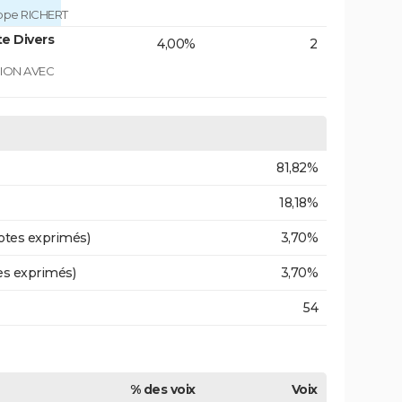
ippe RICHERT
e Divers
4,00%
2
GION AVEC
81,82%
18,18%
otes exprimés)
3,70%
es exprimés)
3,70%
54
% des voix
Voix