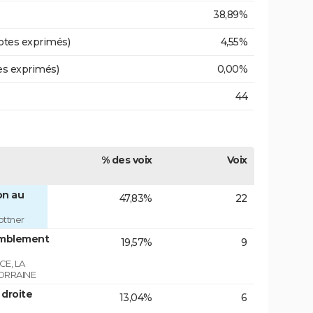
38,89%
otes exprimés)
4,55%
es exprimés)
0,00%
44
% des voix
Voix
on au
47,83%
22
ottner
emblement
19,57%
9
E, LA
ORRAINE
 droite
13,04%
6