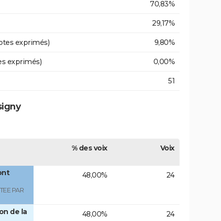
70,83%
29,17%
otes exprimés)
9,80%
es exprimés)
0,00%
51
signy
% des voix
Voix
ont
48,00%
24
TEE PAR
on de la
48,00%
24