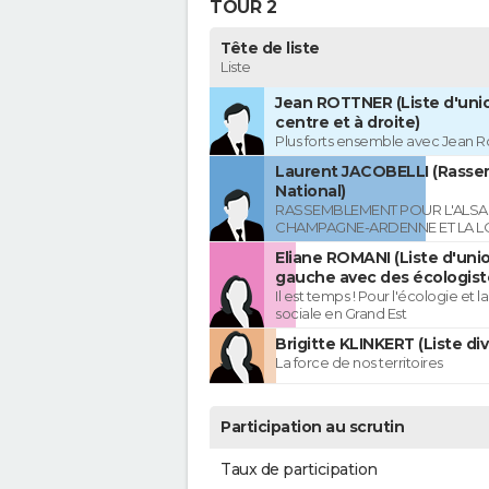
TOUR 2
Tête de liste
Liste
Jean ROTTNER (Liste d'uni
centre et à droite)
Plus forts ensemble avec Jean R
Laurent JACOBELLI (Rass
National)
RASSEMBLEMENT POUR L'ALSAC
CHAMPAGNE-ARDENNE ET LA L
Eliane ROMANI (Liste d'uni
gauche avec des écologist
Il est temps ! Pour l'écologie et la
sociale en Grand Est
Brigitte KLINKERT (Liste di
La force de nos territoires
Participation au scrutin
Taux de participation