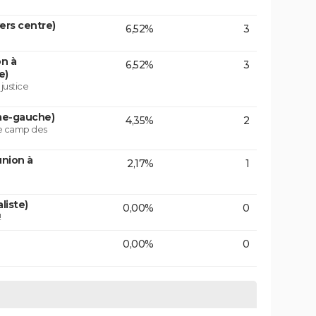
vers centre)
6,52%
3
on à
6,52%
3
e)
 justice
ême-gauche)
4,35%
2
le camp des
union à
2,17%
1
liste)
0,00%
0
!
0,00%
0