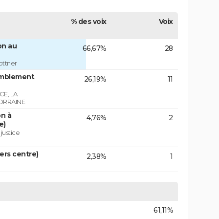
% des voix
Voix
on au
66,67%
28
ottner
emblement
26,19%
11
E, LA
ORRAINE
on à
4,76%
2
e)
 justice
vers centre)
2,38%
1
61,11%