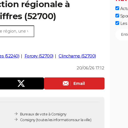
ction régionale à
Actu
iffres (52700)
Spo
Les 
res (52240)
Forcey (52700)
Clinchamp (52700)
20/06/26 17:12
Email
Bureaux de vote à Consigny
Consigny
(toutes les informations sur la ville)