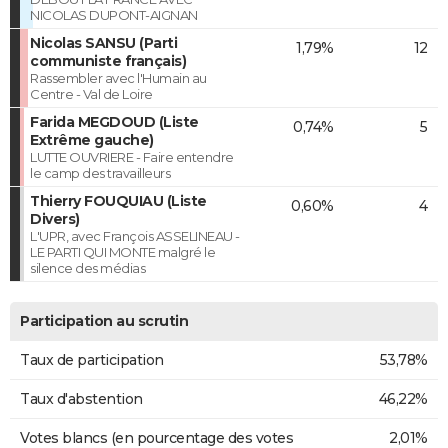
NICOLAS DUPONT-AIGNAN
Nicolas SANSU (Parti
1,79%
12
communiste français)
Rassembler avec l'Humain au
Centre - Val de Loire
Farida MEGDOUD (Liste
0,74%
5
Extrême gauche)
LUTTE OUVRIERE - Faire entendre
le camp des travailleurs
Thierry FOUQUIAU (Liste
0,60%
4
Divers)
L'UPR, avec François ASSELINEAU -
LE PARTI QUI MONTE malgré le
silence des médias
Participation au scrutin
Taux de participation
53,78%
Taux d'abstention
46,22%
Votes blancs (en pourcentage des votes
2,01%