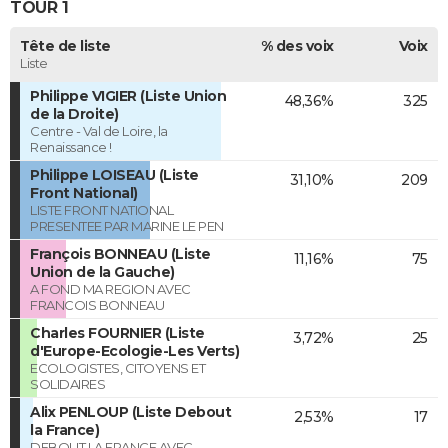
TOUR 1
Tête de liste
% des voix
Voix
Liste
Philippe VIGIER (Liste Union
48,36%
325
de la Droite)
Centre - Val de Loire, la
Renaissance !
Philippe LOISEAU (Liste
31,10%
209
Front National)
LISTE FRONT NATIONAL
PRESENTEE PAR MARINE LE PEN
François BONNEAU (Liste
11,16%
75
Union de la Gauche)
A FOND MA REGION AVEC
FRANCOIS BONNEAU
Charles FOURNIER (Liste
3,72%
25
d'Europe-Ecologie-Les Verts)
ECOLOGISTES, CITOYENS ET
SOLIDAIRES
Alix PENLOUP (Liste Debout
2,53%
17
la France)
DEBOUT LA FRANCE AVEC