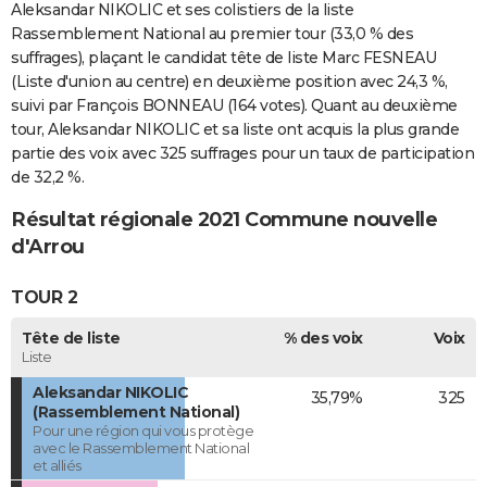
Aleksandar NIKOLIC et ses colistiers de la liste
Rassemblement National au premier tour (33,0 % des
suffrages), plaçant le candidat tête de liste Marc FESNEAU
(Liste d'union au centre) en deuxième position avec 24,3 %,
suivi par François BONNEAU (164 votes). Quant au deuxième
tour, Aleksandar NIKOLIC et sa liste ont acquis la plus grande
partie des voix avec 325 suffrages pour un taux de participation
de 32,2 %.
Résultat régionale 2021 Commune nouvelle
d'Arrou
TOUR 2
Tête de liste
% des voix
Voix
Liste
Aleksandar NIKOLIC
35,79%
325
(Rassemblement National)
Pour une région qui vous protège
avec le Rassemblement National
et alliés