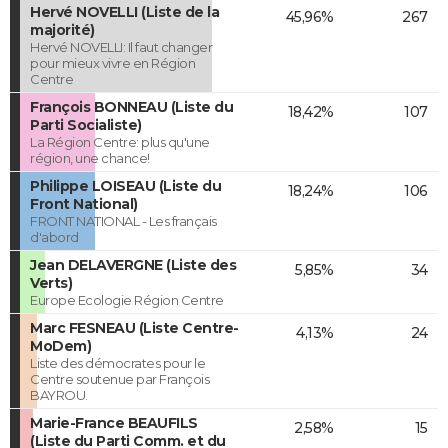
Hervé NOVELLI (Liste de la
45,96%
267
majorité)
Hervé NOVELLI: Il faut changer
pour mieux vivre en Région
Centre
François BONNEAU (Liste du
18,42%
107
Parti Socialiste)
La Région Centre: plus qu'une
région, une chance!
Philippe LOISEAU (Liste du
18,24%
106
Front National)
FRONT NATIONAL - Les français
d'abord
Jean DELAVERGNE (Liste des
5,85%
34
Verts)
Europe Ecologie Région Centre
Marc FESNEAU (Liste Centre-
4,13%
24
MoDem)
Liste des démocrates pour le
Centre soutenue par François
BAYROU.
Marie-France BEAUFILS
2,58%
15
(Liste du Parti Comm. et du