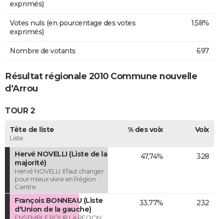
exprimés)
Votes nuls (en pourcentage des votes
1,58%
exprimés)
Nombre de votants
697
Résultat régionale 2010 Commune nouvelle
d'Arrou
TOUR 2
Tête de liste
% des voix
Voix
Liste
Hervé NOVELLI (Liste de la
47,74%
328
majorité)
Hervé NOVELLI: Il faut changer
pour mieux vivre en Région
Centre
François BONNEAU (Liste
33,77%
232
d'Union de la gauche)
ENSEMBLE POUR LA REGION