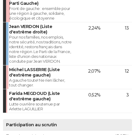
Parti Gauche)
Front de gauche : ensemble pour
une région à gauche, solidaire,
écologique et citoyenne
Jean VERDON (Liste
2,24%
13
d'extrême droite)
Pour nos familles, nos emplois,
notre sécurité, nos traditions, notre
identité, restons français dans
notre région. Le Parti de la France,
liste d'union des nationaux
conduite par Jean VERDON.
Michel LASSERRE (Liste
2,07%
12
d'extrême gauche)
A gauche toute! Ne rien lâcher,
tout changer.
Farida MEGDOUD (Liste
0,52%
3
d'extrême gauche)
Lutte ouvrière soutenue par
Arlette LAGUILLIER
Participation au scrutin