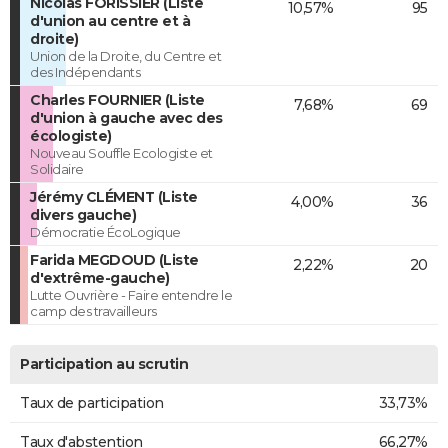
Nicolas FORISSIER (Liste
10,57%
95
d'union au centre et à
droite)
Union de la Droite, du Centre et
des Indépendants
Charles FOURNIER (Liste
7,68%
69
d'union à gauche avec des
écologiste)
Nouveau Souffle Ecologiste et
Solidaire
Jérémy CLÉMENT (Liste
4,00%
36
divers gauche)
Démocratie ÉcoLogique
Farida MEGDOUD (Liste
2,22%
20
d'extrême-gauche)
Lutte Ouvrière - Faire entendre le
camp des travailleurs
Participation au scrutin
Taux de participation
33,73%
Taux d'abstention
66,27%