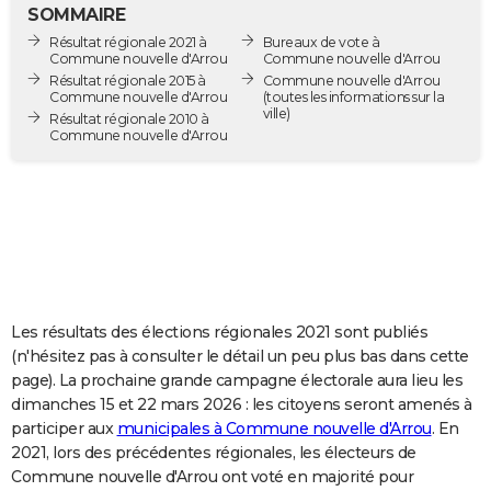
SOMMAIRE
City break
Voyage de noces
Climat
Destinations
Voyage nature
Forum
+
PHOTO
Résultat régionale 2021 à
Bureaux de vote à
Commune nouvelle d'Arrou
Commune nouvelle d'Arrou
GUIDES D'ACHAT
Résultat régionale 2015 à
Commune nouvelle d'Arrou
Commune nouvelle d'Arrou
(toutes les informations sur la
ville)
BONS PLANS
Résultat régionale 2010 à
Commune nouvelle d'Arrou
CARTE DE VOEUX
Carte Bonne année
Carte Pâques
Carte de Noël
Carte Saint-Valentin
Carte d'anniversaire
DICTIONNAIRE
Biographies
Expressions
Dictionnaire
Citations
Proverbes
PROGRAMME TV
COPAINS D'AVANT
Les résultats des élections régionales 2021 sont publiés
Se connecter
Collèges
Universités
Service militaire
S'inscrire
Lycées
Primaires
Entreprises
Avis de recherche
AVIS DE DÉCÈS
(n'hésitez pas à consulter le détail un peu plus bas dans cette
page). La prochaine grande campagne électorale aura lieu les
FORUM
dimanches 15 et 22 mars 2026 : les citoyens seront amenés à
Lifestyle
Sport
Television
Cinema
Bricolage
Culture
Auto
Voyage
participer aux
municipales à Commune nouvelle d'Arrou
. En
2021, lors des précédentes régionales, les électeurs de
Commune nouvelle d'Arrou ont voté en majorité pour