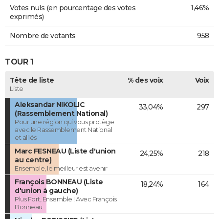
Votes nuls (en pourcentage des votes
1,46%
exprimés)
Nombre de votants
958
TOUR 1
Tête de liste
% des voix
Voix
Liste
Aleksandar NIKOLIC
33,04%
297
(Rassemblement National)
Pour une région qui vous protège
avec le Rassemblement National
et alliés
Marc FESNEAU (Liste d'union
24,25%
218
au centre)
Ensemble, le meilleur est avenir
François BONNEAU (Liste
18,24%
164
d'union à gauche)
Plus Fort, Ensemble ! Avec François
Bonneau