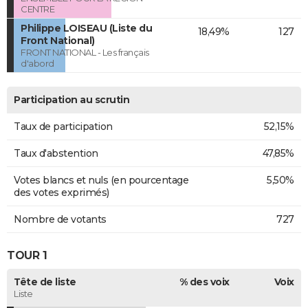
CENTRE
Philippe LOISEAU (Liste du
18,49%
127
Front National)
FRONT NATIONAL - Les français
d'abord
Participation au scrutin
Taux de participation
52,15%
Taux d'abstention
47,85%
Votes blancs et nuls (en pourcentage
5,50%
des votes exprimés)
Nombre de votants
727
TOUR 1
Tête de liste
% des voix
Voix
Liste