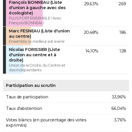
François BONNEAU (Liste
29,63%
269
d'union à gauche avec des
écologiste)
PLUS FORT ENSEMBLE ! Avec
François BONNEAU
Marc FESNEAU (Liste d'union
20,48%
186
au centre)
Ensemble, le meilleur est avenir
Nicolas FORISSIER (Liste
14,10%
128
d'union au centre et à
droite)
Union de la Droite, du Centre et
des Indépendants
Participation au scrutin
Taux de participation
33,96%
Taux d'abstention
66,04%
Votes blancs (en pourcentage des votes
3,76%
exprimés)