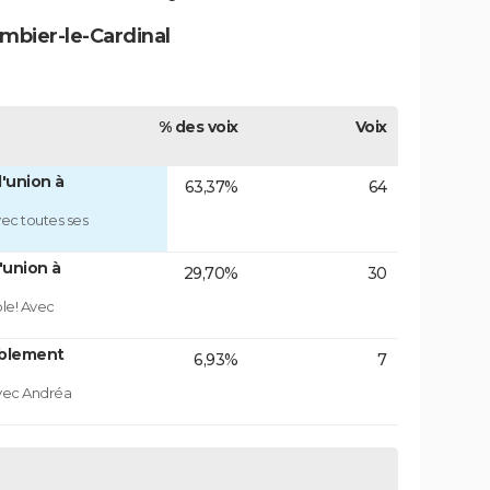
ombier-le-Cardinal
% des voix
Voix
'union à
63,37%
64
ec toutes ses
'union à
29,70%
30
ble! Avec
blement
6,93%
7
vec Andréa