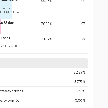
44,83%
65
fle pour
MBLEMENT de
te Union
36,55%
53
 Front
18,62%
27
ar Marine LE
62,29%
37,71%
otes exprimés)
1,36%
es exprimés)
0,00%