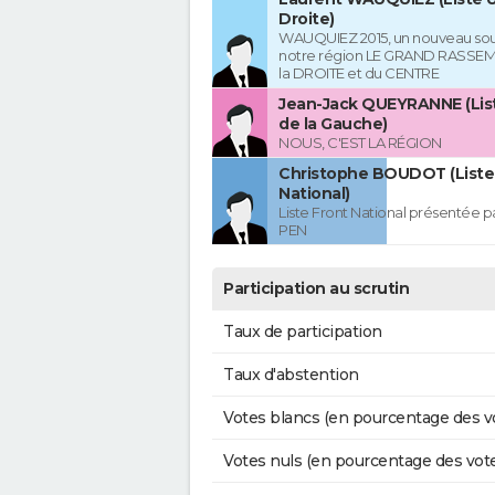
Droite)
WAUQUIEZ 2015, un nouveau souf
notre région LE GRAND RASSE
la DROITE et du CENTRE
Jean-Jack QUEYRANNE (Lis
de la Gauche)
NOUS, C'EST LA RÉGION
Christophe BOUDOT (Liste
National)
Liste Front National présentée p
PEN
Participation au scrutin
Taux de participation
Taux d'abstention
Votes blancs (en pourcentage des v
Votes nuls (en pourcentage des vot