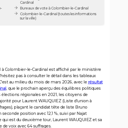
Cardinal
e-
Bureaux de vote à Colombier-le-Cardinal
Colombier-le-Cardinal
(toutes les informations
sur la ville)
 à Colombier-le-Cardinal est affiché par le ministère
n'hésitez pas à consulter le détail dans les tableaux
'est au milieu du mois de mars 2026, avec le
résultat
inal
, que le prochain aperçu des équilibres politiques
s élections régionales en 2021, les citoyens de
ajorité pour Laurent WAUQUIEZ (Liste d'union à
frages), plaçant le candidat tête de liste Bruno
seconde position avec 12,1 %, suivi par Najat
 qui est du deuxième tour, Laurent WAUQUIEZ et sa
e de voix avec 64 suffrages.