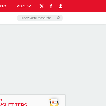
UTO
PLUS
AUTO
HIGH-TECH
BRICOLAGE
WEEK-END
LIFESTYLE
SANTE
VOYAGE
PHOTO
GUIDES D'ACHAT
BONS PLANS
CARTE DE VOEUX
DICTIONNAIRE
PROGRAMME TV
COPAINS D'AVANT
AVIS DE DÉCÈS
FORUM
Connexion
S'inscrire
Rechercher
SLETTERS