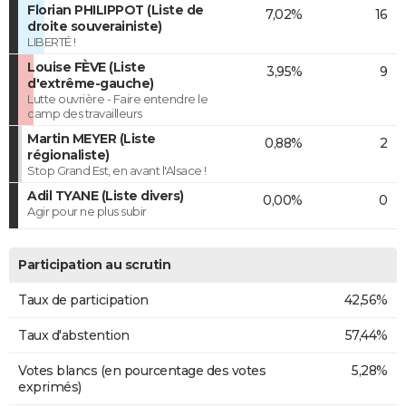
Florian PHILIPPOT (Liste de
7,02%
16
droite souverainiste)
LIBERTÉ !
Louise FÈVE (Liste
3,95%
9
d'extrême-gauche)
Lutte ouvrière - Faire entendre le
camp des travailleurs
Martin MEYER (Liste
0,88%
2
régionaliste)
Stop Grand Est, en avant l'Alsace !
Adil TYANE (Liste divers)
0,00%
0
Agir pour ne plus subir
Participation au scrutin
Taux de participation
42,56%
Taux d'abstention
57,44%
Votes blancs (en pourcentage des votes
5,28%
exprimés)