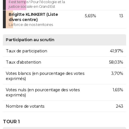
Il est temps ! Pour l'écologie et la
justice sociale en Grand Est
Brigitte KLINKERT (Liste
5,65%
13
divers centre)
La force de nos territoires
Participation au scrutin
Taux de participation
41,97%
Taux d'abstention
58,03%
Votes blancs (en pourcentage des votes
3,70%
exprimés)
Votes nuls (en pourcentage des votes
1,65%
exprimés)
Nombre de votants
243
TOUR 1