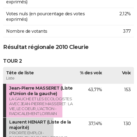
exprimés)
Votes nuls (en pourcentage des votes
2,12%
exprimés)
Nombre de votants
377
Résultat régionale 2010 Cleurie
TOUR 2
Tête de liste
% des voix
Voix
Liste
Jean-Pierre MASSERET (Liste
43,71%
153
d'Union de la gauche)
LA GAUCHE ET LES ECOLOGISTES
AVEC JEAN-PIERRE MASSERET : LA
VIE, LE COEUR, L'ACTION -
RADICALEMENT LORRAIN
Laurent HENART (Liste de la
37,14%
130
majorité)
PRIORITE EMPLOI -