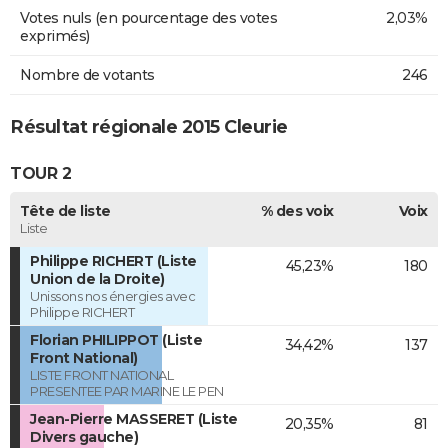
Votes nuls (en pourcentage des votes
2,03%
exprimés)
Nombre de votants
246
Résultat régionale 2015 Cleurie
TOUR 2
Tête de liste
% des voix
Voix
Liste
Philippe RICHERT (Liste
45,23%
180
Union de la Droite)
Unissons nos énergies avec
Philippe RICHERT
Florian PHILIPPOT (Liste
34,42%
137
Front National)
LISTE FRONT NATIONAL
PRESENTEE PAR MARINE LE PEN
Jean-Pierre MASSERET (Liste
20,35%
81
Divers gauche)