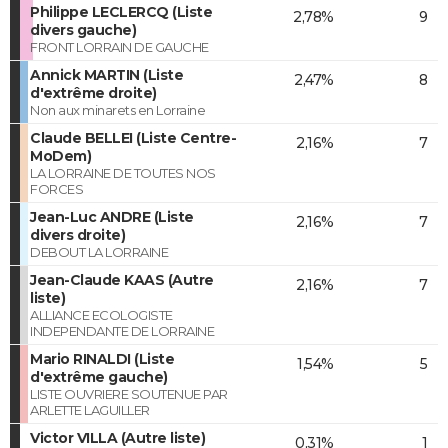
Philippe LECLERCQ (Liste
2,78%
9
divers gauche)
FRONT LORRAIN DE GAUCHE
Annick MARTIN (Liste
2,47%
8
d'extrême droite)
Non aux minarets en Lorraine
Claude BELLEI (Liste Centre-
2,16%
7
MoDem)
LA LORRAINE DE TOUTES NOS
FORCES
Jean-Luc ANDRE (Liste
2,16%
7
divers droite)
DEBOUT LA LORRAINE
Jean-Claude KAAS (Autre
2,16%
7
liste)
ALLIANCE ECOLOGISTE
INDEPENDANTE DE LORRAINE
Mario RINALDI (Liste
1,54%
5
d'extrême gauche)
LISTE OUVRIERE SOUTENUE PAR
ARLETTE LAGUILLER
Victor VILLA (Autre liste)
0,31%
1