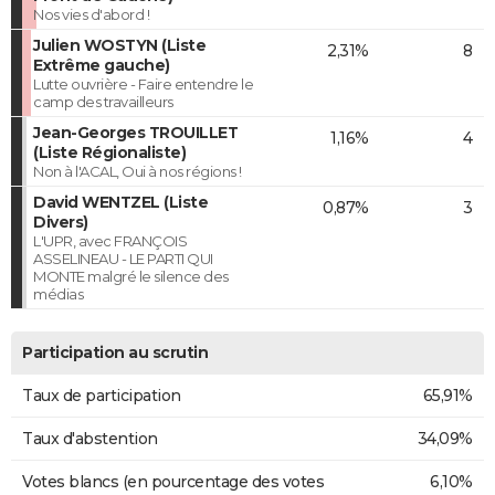
Nos vies d'abord !
Julien WOSTYN (Liste
2,31%
8
Extrême gauche)
Lutte ouvrière - Faire entendre le
camp des travailleurs
Jean-Georges TROUILLET
1,16%
4
(Liste Régionaliste)
Non à l'ACAL, Oui à nos régions !
David WENTZEL (Liste
0,87%
3
Divers)
L'UPR, avec FRANÇOIS
ASSELINEAU - LE PARTI QUI
MONTE malgré le silence des
médias
Participation au scrutin
Taux de participation
65,91%
Taux d'abstention
34,09%
Votes blancs (en pourcentage des votes
6,10%