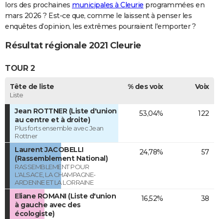
lors des prochaines
municipales à Cleurie
programmées en
mars 2026 ? Est-ce que, comme le laissent à penser les
enquêtes d’opinion, les extrêmes pourraient l'emporter ?
Résultat régionale 2021 Cleurie
TOUR 2
Tête de liste
% des voix
Voix
Liste
Jean ROTTNER (Liste d'union
53,04%
122
au centre et à droite)
Plus forts ensemble avec Jean
Rottner
Laurent JACOBELLI
24,78%
57
(Rassemblement National)
RASSEMBLEMENT POUR
L'ALSACE, LA CHAMPAGNE-
ARDENNE ET LA LORRAINE
Eliane ROMANI (Liste d'union
16,52%
38
à gauche avec des
écologiste)