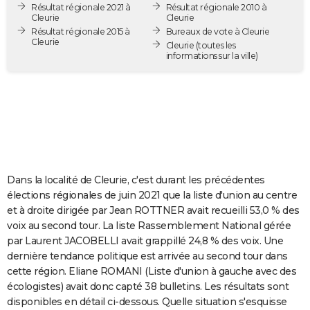
Résultat régionale 2021 à
Résultat régionale 2010 à
City break
Voyage de noces
Climat
Destinations
Voyage nature
Forum
+
PHOTO
Cleurie
Cleurie
Résultat régionale 2015 à
Bureaux de vote à Cleurie
Cleurie
GUIDES D'ACHAT
Cleurie
(toutes les
informations sur la ville)
BONS PLANS
CARTE DE VOEUX
Carte Bonne année
Carte Pâques
Carte de Noël
Carte Saint-Valentin
Carte d'anniversaire
DICTIONNAIRE
Biographies
Expressions
Dictionnaire
Citations
Proverbes
PROGRAMME TV
Dans la localité de Cleurie, c'est durant les précédentes
COPAINS D'AVANT
élections régionales de juin 2021 que la liste d'union au centre
et à droite dirigée par Jean ROTTNER avait recueilli 53,0 % des
Se connecter
Collèges
Universités
Service militaire
S'inscrire
Lycées
Primaires
Entreprises
Avis de recherche
AVIS DE DÉCÈS
voix au second tour. La liste Rassemblement National gérée
par Laurent JACOBELLI avait grappillé 24,8 % des voix. Une
FORUM
dernière tendance politique est arrivée au second tour dans
Lifestyle
Sport
Television
Cinema
Bricolage
Culture
Auto
Voyage
cette région. Eliane ROMANI (Liste d'union à gauche avec des
écologistes) avait donc capté 38 bulletins. Les résultats sont
disponibles en détail ci-dessous. Quelle situation s'esquisse