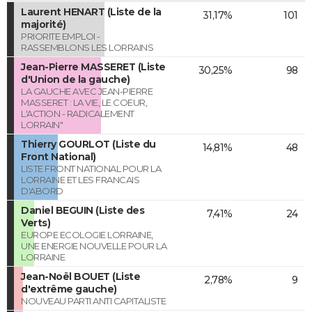
Laurent HENART (Liste de la
31,17%
101
majorité)
PRIORITE EMPLOI -
RASSEMBLONS LES LORRAINS
Jean-Pierre MASSERET (Liste
30,25%
98
d'Union de la gauche)
LA GAUCHE AVEC JEAN-PIERRE
MASSERET : LA VIE, LE COEUR,
L'ACTION - RADICALEMENT
LORRAIN"
Thierry GOURLOT (Liste du
14,81%
48
Front National)
LISTE FRONT NATIONAL POUR LA
LORRAINE ET LES FRANCAIS
D'ABORD
Daniel BEGUIN (Liste des
7,41%
24
Verts)
EUROPE ECOLOGIE LORRAINE,
UNE ENERGIE NOUVELLE POUR LA
LORRAINE
Jean-Noël BOUET (Liste
2,78%
9
d'extrême gauche)
NOUVEAU PARTI ANTI CAPITALISTE