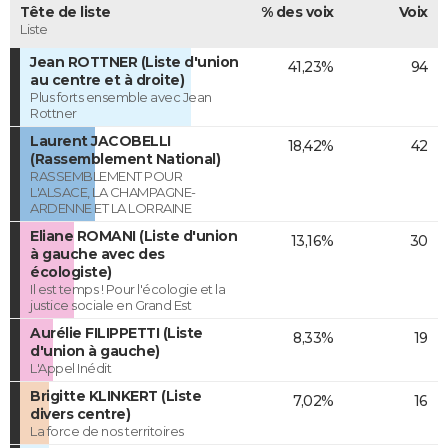
Tête de liste
% des voix
Voix
Liste
Jean ROTTNER (Liste d'union
41,23%
94
au centre et à droite)
Plus forts ensemble avec Jean
Rottner
Laurent JACOBELLI
18,42%
42
(Rassemblement National)
RASSEMBLEMENT POUR
L'ALSACE, LA CHAMPAGNE-
ARDENNE ET LA LORRAINE
Eliane ROMANI (Liste d'union
13,16%
30
à gauche avec des
écologiste)
Il est temps ! Pour l'écologie et la
justice sociale en Grand Est
Aurélie FILIPPETTI (Liste
8,33%
19
d'union à gauche)
L'Appel Inédit
Brigitte KLINKERT (Liste
7,02%
16
divers centre)
La force de nos territoires