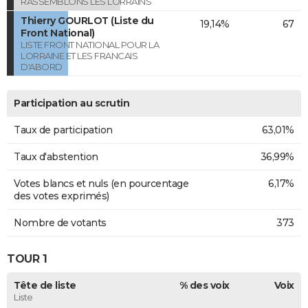
RASSEMBLONS LES LORRAINS
Thierry GOURLOT (Liste du
19,14%
67
Front National)
LISTE FRONT NATIONAL POUR LA
LORRAINE ET LES FRANCAIS
D'ABORD
Participation au scrutin
Taux de participation
63,01%
Taux d'abstention
36,99%
Votes blancs et nuls (en pourcentage
6,17%
des votes exprimés)
Nombre de votants
373
TOUR 1
Tête de liste
% des voix
Voix
Liste