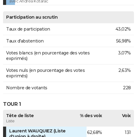
avec Andréa Kotarac
Participation au scrutin
Taux de participation
43,02%
Taux d'abstention
56,98%
Votes blancs (en pourcentage des votes
3,07%
exprimés)
Votes nuls (en pourcentage des votes
2,63%
exprimés)
Nombre de votants
228
TOUR 1
Tête de liste
% des voix
Voix
Liste
Laurent WAUQUIEZ (Liste
62,68%
131
d'union à droite)