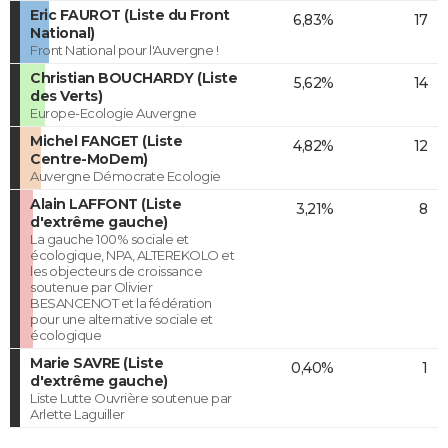
Eric FAUROT (Liste du Front
6,83%
17
National)
Front National pour l'Auvergne !
Christian BOUCHARDY (Liste
5,62%
14
des Verts)
Europe-Ecologie Auvergne
Michel FANGET (Liste
4,82%
12
Centre-MoDem)
Auvergne Démocrate Ecologie
Alain LAFFONT (Liste
3,21%
8
d'extrême gauche)
La gauche 100% sociale et
écologique, NPA, ALTEREKOLO et
les objecteurs de croissance
soutenue par Olivier
BESANCENOT et la fédération
pour une alternative sociale et
écologique
Marie SAVRE (Liste
0,40%
1
d'extrême gauche)
Liste Lutte Ouvrière soutenue par
Arlette Laguiller