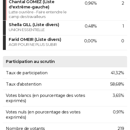
Chantal GOMEZ (Liste
0,96%
2
d'extrême-gauche)
Lutte ouvrière - Faire entendre le
camp des travailleurs
Shella GILL (Liste divers)
0,48%
1
UNION ESSENTIELLE
Farid OMEIR (Liste divers)
0,00%
0
AGIR POUR NE PLUS SUBIR
Participation au scrutin
Taux de participation
41,32%
Taux d'abstention
58,68%
Votes blancs (en pourcentage des votes
3,65%
exprimés)
Votes nuls (en pourcentage des votes
0,91%
exprimés)
Nombre de votants
219