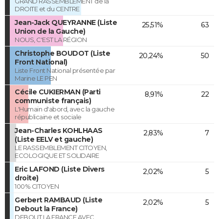
GRAND RASSEMBLEMENT de la
DROITE et du CENTRE
Jean-Jack QUEYRANNE (Liste
25,51%
63
Union de la Gauche)
NOUS, C'EST LA RÉGION
Christophe BOUDOT (Liste
20,24%
50
Front National)
Liste Front National présentée par
Marine LE PEN
Cécile CUKIERMAN (Parti
8,91%
22
communiste français)
L'Humain d'abord, avec la gauche
républicaine et sociale
Jean-Charles KOHLHAAS
2,83%
7
(Liste EELV et gauche)
LE RASSEMBLEMENT CITOYEN,
ECOLOGIQUE ET SOLIDAIRE
Eric LAFOND (Liste Divers
2,02%
5
droite)
100% CITOYEN
Gerbert RAMBAUD (Liste
2,02%
5
Debout la France)
DEBOUT LA FRANCE AVEC