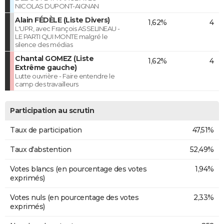
NICOLAS DUPONT-AIGNAN
Alain FÉDÈLE (Liste Divers)
1,62%
4
L'UPR, avec François ASSELINEAU -
LE PARTI QUI MONTE malgré le
silence des médias
Chantal GOMEZ (Liste
1,62%
4
Extrême gauche)
Lutte ouvrière - Faire entendre le
camp des travailleurs
Participation au scrutin
Taux de participation
47,51%
Taux d'abstention
52,49%
Votes blancs (en pourcentage des votes
1,94%
exprimés)
Votes nuls (en pourcentage des votes
2,33%
exprimés)