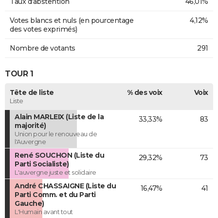
Taux d'abstention
46,01%
Votes blancs et nuls (en pourcentage
4,12%
des votes exprimés)
Nombre de votants
291
TOUR 1
Tête de liste
% des voix
Voix
Liste
Alain MARLEIX (Liste de la
33,33%
83
majorité)
Union pour le renouveau de
l'Auvergne
René SOUCHON (Liste du
29,32%
73
Parti Socialiste)
L'auvergne juste et solidaire
André CHASSAIGNE (Liste du
16,47%
41
Parti Comm. et du Parti
Gauche)
L'Humain avant tout