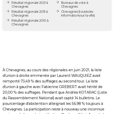
Résultat régionale 2021 à
Bureaux de vote à
City break
Voyage de noces
Climat
Destinations
Voyage nature
Forum
+
PHOTO
Chevagnes
Chevagnes
Résultat régionale 2015 à
Chevagnes
(toutes les
Chevagnes
informations sur la ville)
GUIDES D'ACHAT
Résultat régionale 2010 à
Chevagnes
BONS PLANS
CARTE DE VOEUX
Carte Bonne année
Carte Pâques
Carte de Noël
Carte Saint-Valentin
Carte d'anniversaire
DICTIONNAIRE
Biographies
Expressions
Dictionnaire
Citations
Proverbes
PROGRAMME TV
COPAINS D'AVANT
À Chevagnes, au cours des régionales en juin 2021, la liste
d'union à droite emmenée par Laurent WAUQUIEZ avait
Se connecter
Collèges
Universités
Service militaire
S'inscrire
Lycées
Primaires
Entreprises
Avis de recherche
AVIS DE DÉCÈS
remporté 73,49 % des suffrages au second tour. La liste
d'union à gauche avec Fabienne GREBERT avait hérité de
FORUM
20,00 % des suffrages. Pendant que Andréa KOTARAC (Liste
du Rassemblement National) avait capté 14 bulletins. Le
Lifestyle
Sport
Television
Cinema
Bricolage
Culture
Auto
Voyage
pourcentage d'abstention atteignait les 56,98 % toujours à
Chevagnes. La participation reste à nouveau une inconnue