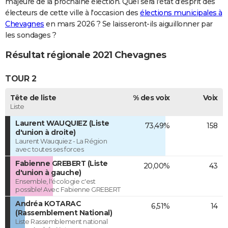
majeure de la prochaine élection. Quel sera l'état d'esprit des
électeurs de cette ville à l'occasion des
élections municipales à
Chevagnes
en mars 2026 ? Se laisseront-ils aiguillonner par
les sondages ?
Résultat régionale 2021 Chevagnes
TOUR 2
Tête de liste
% des voix
Voix
Liste
Laurent WAUQUIEZ (Liste
73,49%
158
d'union à droite)
Laurent Wauquiez - La Région
avec toutes ses forces
Fabienne GREBERT (Liste
20,00%
43
d'union à gauche)
Ensemble, l'écologie c'est
possible! Avec Fabienne GREBERT
Andréa KOTARAC
6,51%
14
(Rassemblement National)
Liste Rassemblement national