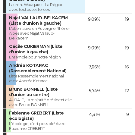
Laurent Wauquiez - La Région
avec toutes ses forces
Najat VALLAUD-BELKACEM
9,09%
19
(Liste d'union à gauche)
L'alternative en Auvergne Rhône-
Alpes avec Najat Vallaud-
Belkacem
Cécile CUKIERMAN (Liste
9,09%
19
d'union à gauche)
Ensemble pour notre région
Andréa KOTARAC
7,66%
16
(Rassemblement National)
Liste Rassemblement national
avec Andréa Kotarac
Bruno BONNELL (Liste
5,74%
12
d'union au centre)
AURALP, La majorité présidentielle
avec Bruno BONNELL
Fabienne GREBERT (Liste
4,31%
9
écologiste)
L'écologie, c'est possible! Avec
Fabienne GREBERT