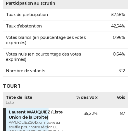
Participation au scrutin
Taux de participation
57,46%
Taux d'abstention
42,54%
Votes blancs (en pourcentage des votes
0,96%
exprimés)
Votes nuls (en pourcentage des votes
0,64%
exprimés)
Nombre de votants
312
TOUR 1
Tête de liste
% des voix
Voix
Liste
Laurent WAUQUIEZ (Liste
35,22%
87
Union de la Droite)
WAUQUIEZ 2015, un nouveau
souffle pour notre région LE