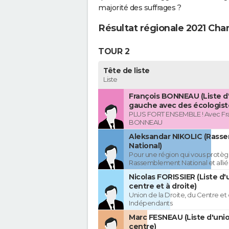
majorité des suffrages ?
Résultat régionale 2021 Ch
TOUR 2
Tête de liste
Liste
François BONNEAU (Liste d
gauche avec des écologist
PLUS FORT ENSEMBLE ! Avec Fr
BONNEAU
Aleksandar NIKOLIC (Rass
National)
Pour une région qui vous protèg
Rassemblement National et allié
Nicolas FORISSIER (Liste d'
centre et à droite)
Union de la Droite, du Centre et
Indépendants
Marc FESNEAU (Liste d'uni
centre)