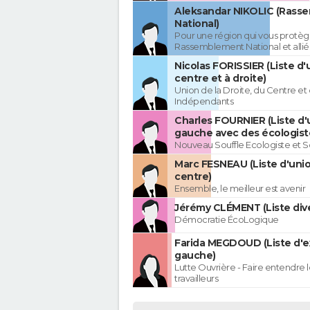
Aleksandar NIKOLIC (Rass
National)
Pour une région qui vous protèg
Rassemblement National et allié
Nicolas FORISSIER (Liste d'
centre et à droite)
Union de la Droite, du Centre et
Indépendants
Charles FOURNIER (Liste d'
gauche avec des écologist
Nouveau Souffle Ecologiste et So
Marc FESNEAU (Liste d'uni
centre)
Ensemble, le meilleur est avenir
Jérémy CLÉMENT (Liste div
Démocratie ÉcoLogique
Farida MEGDOUD (Liste d'
gauche)
Lutte Ouvrière - Faire entendre
travailleurs