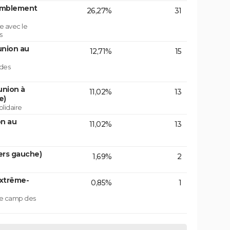
emblement
26,27%
31
e avec le
s
union au
12,71%
15
 des
union à
11,02%
13
e)
lidaire
on au
11,02%
13
ers gauche)
1,69%
2
extrême-
0,85%
1
 le camp des