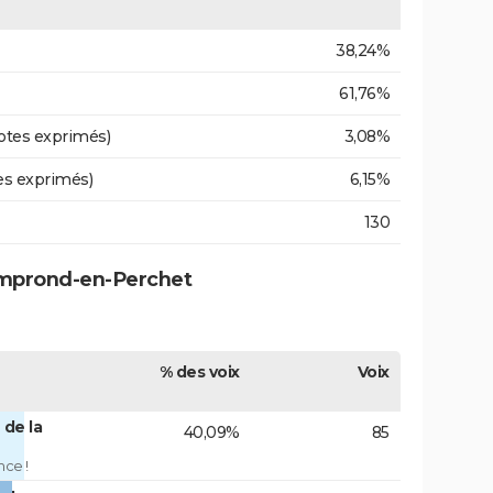
38,24%
61,76%
otes exprimés)
3,08%
es exprimés)
6,15%
130
amprond-en-Perchet
% des voix
Voix
 de la
40,09%
85
nce !