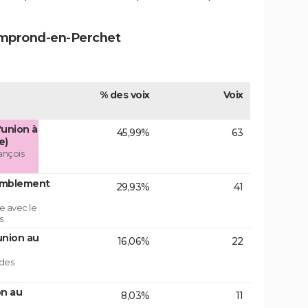
amprond-en-Perchet
% des voix
Voix
'union à
45,99%
63
e)
ançois
emblement
29,93%
41
e avec le
s
union au
16,06%
22
 des
on au
8,03%
11