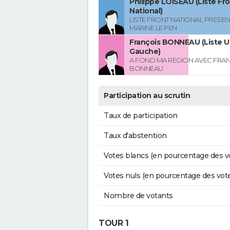
Philippe LOISEAU (Liste Fr
National)
LISTE FRONT NATIONAL PRESEN
MARINE LE PEN
François BONNEAU (Liste U
Gauche)
A FOND MA REGION AVEC FRA
BONNEAU
Participation au scrutin
Taux de participation
Taux d'abstention
Votes blancs (en pourcentage des v
Votes nuls (en pourcentage des vot
Nombre de votants
TOUR 1