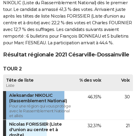
NIKOLIC (Liste du Rassemblement National) dès le premier
tour. Le candidat a amassé 41,3 % des votes. Arrivaient juste
après les têtes de liste Nicolas FORISSIER (Liste d'union au
centre et à droite) avec 22,2 % des votes et Charles FOURNIER
avec 12,7 % des suffrages. Les candidats suivants avaient
remporté : 6 bulletins pour François BONNEAU et 5 bulletins
pour Marc FESNEAU. La participation arrivait à 44,4 %.
Résultat régionale 2021 Césarville-Dossainville
TOUR 2
Tête de liste
% des voix
Voix
Liste
Aleksandar NIKOLIC
46,15%
30
(Rassemblement National)
Pour une région qui vous protège
avec le Rassemblement National
et alliés
Nicolas FORISSIER (Liste
32,31%
21
d'union au centre et à
droite)