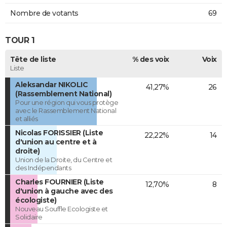
Nombre de votants
69
TOUR 1
Tête de liste
% des voix
Voix
Liste
Aleksandar NIKOLIC
41,27%
26
(Rassemblement National)
Pour une région qui vous protège
avec le Rassemblement National
et alliés
Nicolas FORISSIER (Liste
22,22%
14
d'union au centre et à
droite)
Union de la Droite, du Centre et
des Indépendants
Charles FOURNIER (Liste
12,70%
8
d'union à gauche avec des
écologiste)
Nouveau Souffle Ecologiste et
Solidaire