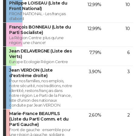
Philippe LOISEAU (Liste du
12,99%
10
Front National)
FRONT NATIONAL - Les français
d'abord
François BONNEAU (Liste du
12,99%
10
Parti Socialiste)
La Région Centre: plus qu'une
région, une chance!
Jean DELAVERGNE (Liste des
7,79%
6
Verts)
Europe Ecologie Région Centre
Jean VERDON (Liste
3,90%
3
d'extrême droite)
Pour nos familles, nos emplois,
notre sécurité, nos traditions, notre
identité, restons français dans
notre région. Le Parti de la France,
liste d'union des nationaux
conduite par Jean VERDON.
Marie-France BEAUFILS
2,60%
2
(Liste du Parti Comm. et du
Parti Gauche)
Front de gauche : ensemble pour
une région à gauche, solidaire,