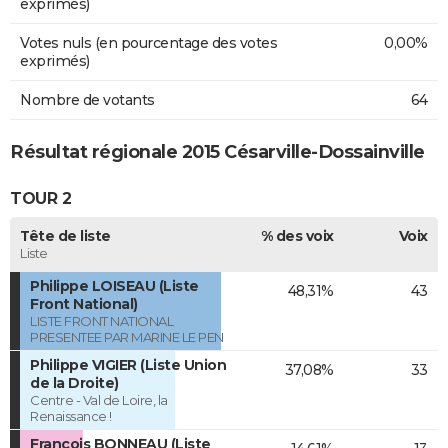
exprimés)
Votes nuls (en pourcentage des votes
0,00%
exprimés)
Nombre de votants
64
Résultat régionale 2015 Césarville-Dossainville
TOUR 2
Tête de liste
% des voix
Voix
Liste
Philippe LOISEAU (Liste
48,31%
43
Front National)
LISTE FRONT NATIONAL
PRESENTEE PAR MARINE LE PEN
Philippe VIGIER (Liste Union
37,08%
33
de la Droite)
Centre - Val de Loire, la
Renaissance !
François BONNEAU (Liste