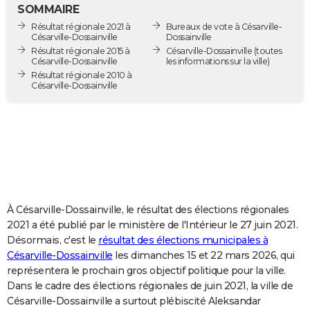
SOMMAIRE
City break
Voyage de noces
Climat
Destinations
Voyage nature
Forum
+
PHOTO
Résultat régionale 2021 à
Bureaux de vote à Césarville-
Césarville-Dossainville
Dossainville
GUIDES D'ACHAT
Résultat régionale 2015 à
Césarville-Dossainville
(toutes
Césarville-Dossainville
les informations sur la ville)
BONS PLANS
Résultat régionale 2010 à
Césarville-Dossainville
CARTE DE VOEUX
Carte Bonne année
Carte Pâques
Carte de Noël
Carte Saint-Valentin
Carte d'anniversaire
DICTIONNAIRE
Biographies
Expressions
Dictionnaire
Citations
Proverbes
PROGRAMME TV
COPAINS D'AVANT
À Césarville-Dossainville, le résultat des élections régionales
Se connecter
Collèges
Universités
Service militaire
S'inscrire
Lycées
Primaires
Entreprises
Avis de recherche
AVIS DE DÉCÈS
2021 a été publié par le ministère de l'Intérieur le 27 juin 2021.
Désormais, c'est le
résultat des élections municipales à
FORUM
Césarville-Dossainville
les dimanches 15 et 22 mars 2026, qui
Lifestyle
Sport
Television
Cinema
Bricolage
Culture
Auto
Voyage
représentera le prochain gros objectif politique pour la ville.
Dans le cadre des élections régionales de juin 2021, la ville de
Césarville-Dossainville a surtout plébiscité Aleksandar