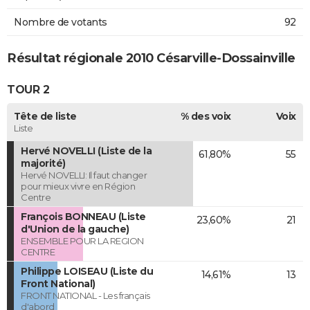
Nombre de votants
92
Résultat régionale 2010 Césarville-Dossainville
TOUR 2
Tête de liste
% des voix
Voix
Liste
Hervé NOVELLI (Liste de la
61,80%
55
majorité)
Hervé NOVELLI: Il faut changer
pour mieux vivre en Région
Centre
François BONNEAU (Liste
23,60%
21
d'Union de la gauche)
ENSEMBLE POUR LA REGION
CENTRE
Philippe LOISEAU (Liste du
14,61%
13
Front National)
FRONT NATIONAL - Les français
d'abord