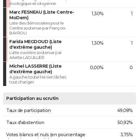
écologique et citoyenne
Marc FESNEAU (Liste Centre-
1,30%
1
MoDem)
Liste des démocrates pour le
Centre soutenue par François
BAYROU.
Farida MEGDOUD (Liste
1,30%
1
d'extrême gauche)
Lutte ouvrière soutenue par
Arlette LAGUILLIER
Michel LASSERRE (Liste
0,00%
0
d'extrême gauche)
A gauche toute! Ne rien lâcher,
tout changer.
Participation au scrutin
Taux de participation
49,08%
Taux d'abstention
50,92%
Votes blancs et nuls (en pourcentage
3,75%