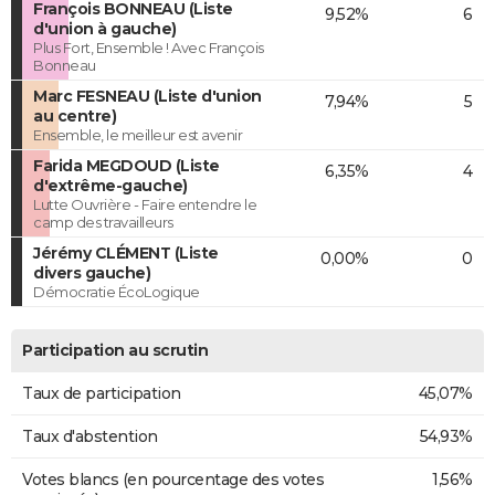
François BONNEAU (Liste
9,52%
6
d'union à gauche)
Plus Fort, Ensemble ! Avec François
Bonneau
Marc FESNEAU (Liste d'union
7,94%
5
au centre)
Ensemble, le meilleur est avenir
Farida MEGDOUD (Liste
6,35%
4
d'extrême-gauche)
Lutte Ouvrière - Faire entendre le
camp des travailleurs
Jérémy CLÉMENT (Liste
0,00%
0
divers gauche)
Démocratie ÉcoLogique
Participation au scrutin
Taux de participation
45,07%
Taux d'abstention
54,93%
Votes blancs (en pourcentage des votes
1,56%