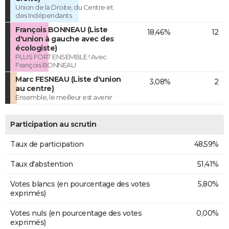
Union de la Droite, du Centre et
des Indépendants
François BONNEAU (Liste
18,46%
12
d'union à gauche avec des
écologiste)
PLUS FORT ENSEMBLE ! Avec
François BONNEAU
Marc FESNEAU (Liste d'union
3,08%
2
au centre)
Ensemble, le meilleur est avenir
Participation au scrutin
Taux de participation
48,59%
Taux d'abstention
51,41%
Votes blancs (en pourcentage des votes
5,80%
exprimés)
Votes nuls (en pourcentage des votes
0,00%
exprimés)