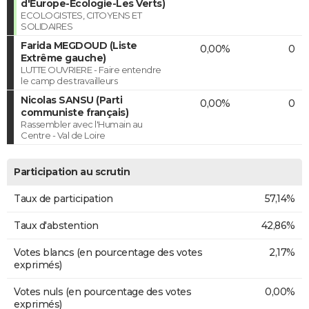
d'Europe-Ecologie-Les Verts)
ECOLOGISTES, CITOYENS ET
SOLIDAIRES
Farida MEGDOUD (Liste
0,00%
0
Extrême gauche)
LUTTE OUVRIERE - Faire entendre
le camp des travailleurs
Nicolas SANSU (Parti
0,00%
0
communiste français)
Rassembler avec l'Humain au
Centre - Val de Loire
Participation au scrutin
Taux de participation
57,14%
Taux d'abstention
42,86%
Votes blancs (en pourcentage des votes
2,17%
exprimés)
Votes nuls (en pourcentage des votes
0,00%
exprimés)