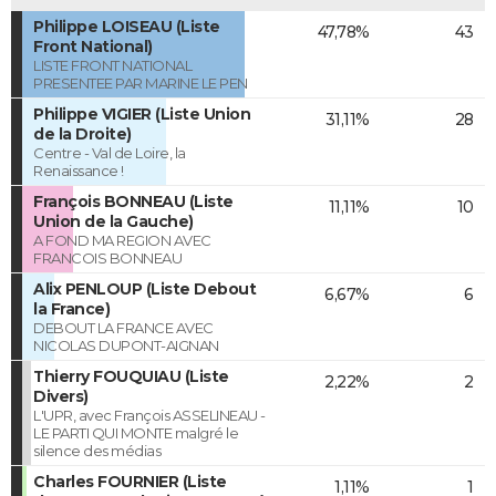
Philippe LOISEAU (Liste
47,78%
43
Front National)
LISTE FRONT NATIONAL
PRESENTEE PAR MARINE LE PEN
Philippe VIGIER (Liste Union
31,11%
28
de la Droite)
Centre - Val de Loire, la
Renaissance !
François BONNEAU (Liste
11,11%
10
Union de la Gauche)
A FOND MA REGION AVEC
FRANCOIS BONNEAU
Alix PENLOUP (Liste Debout
6,67%
6
la France)
DEBOUT LA FRANCE AVEC
NICOLAS DUPONT-AIGNAN
Thierry FOUQUIAU (Liste
2,22%
2
Divers)
L'UPR, avec François ASSELINEAU -
LE PARTI QUI MONTE malgré le
silence des médias
Charles FOURNIER (Liste
1,11%
1