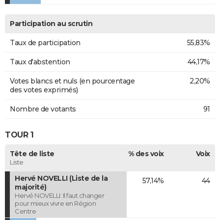
Participation au scrutin
Taux de participation
55,83%
Taux d'abstention
44,17%
Votes blancs et nuls (en pourcentage
2,20%
des votes exprimés)
Nombre de votants
91
TOUR 1
Tête de liste
% des voix
Voix
Liste
Hervé NOVELLI (Liste de la
57,14%
44
majorité)
Hervé NOVELLI: Il faut changer
pour mieux vivre en Région
Centre