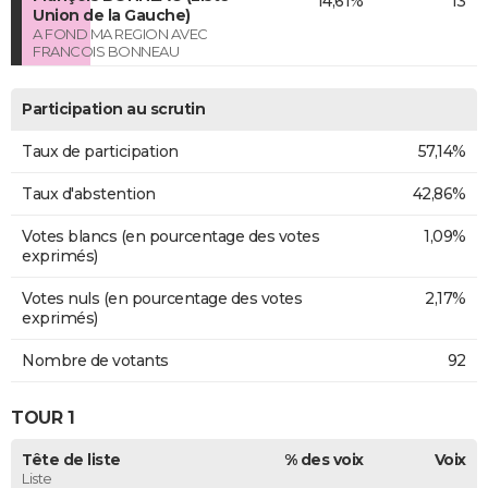
14,61%
13
Union de la Gauche)
A FOND MA REGION AVEC
FRANCOIS BONNEAU
Participation au scrutin
Taux de participation
57,14%
Taux d'abstention
42,86%
Votes blancs (en pourcentage des votes
1,09%
exprimés)
Votes nuls (en pourcentage des votes
2,17%
exprimés)
Nombre de votants
92
TOUR 1
Tête de liste
% des voix
Voix
Liste