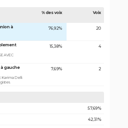
% des voix
Voix
nion à
76,92%
20
blement
15,38%
4
GE AVEC
n à gauche
7,69%
2
 Karima Delli.
gistes.
57,69%
42,31%