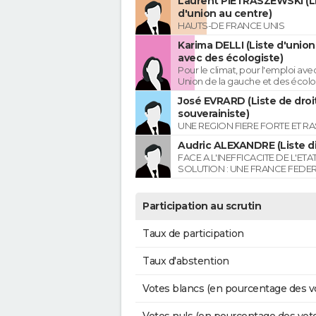
Laurent PIETRASZEWSKI (L
d'union au centre)
HAUTS-DE FRANCE UNIS
Karima DELLI (Liste d'unio
avec des écologiste)
Pour le climat, pour l'emploi avec
Union de la gauche et des écolo
José EVRARD (Liste de droi
souverainiste)
UNE REGION FIERE FORTE ET R
Audric ALEXANDRE (Liste di
FACE A L'INEFFICACITE DE L'ETA
SOLUTION : UNE FRANCE FEDER
Participation au scrutin
Taux de participation
Taux d'abstention
Votes blancs (en pourcentage des v