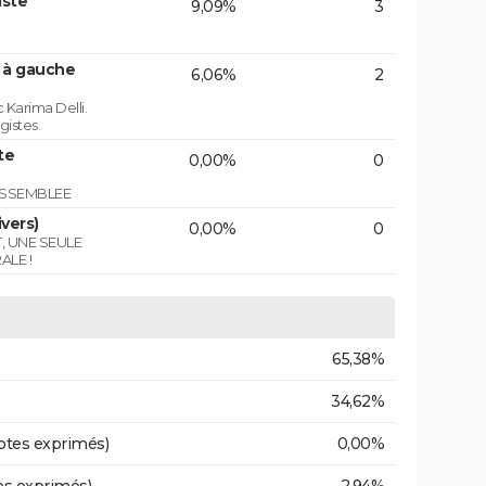
iste
9,09%
3
n à gauche
6,06%
2
 Karima Delli.
gistes.
te
0,00%
0
ASSEMBLEE
vers)
0,00%
0
T, UNE SEULE
ALE !
65,38%
34,62%
otes exprimés)
0,00%