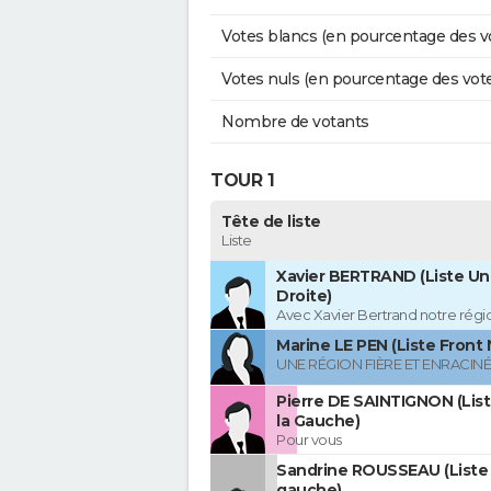
Votes blancs (en pourcentage des v
Votes nuls (en pourcentage des vot
Nombre de votants
TOUR 1
Tête de liste
Liste
Xavier BERTRAND (Liste Uni
Droite)
Avec Xavier Bertrand notre région
Marine LE PEN (Liste Front 
UNE RÉGION FIÈRE ET ENRACIN
Pierre DE SAINTIGNON (Lis
la Gauche)
Pour vous
Sandrine ROUSSEAU (Liste 
gauche)