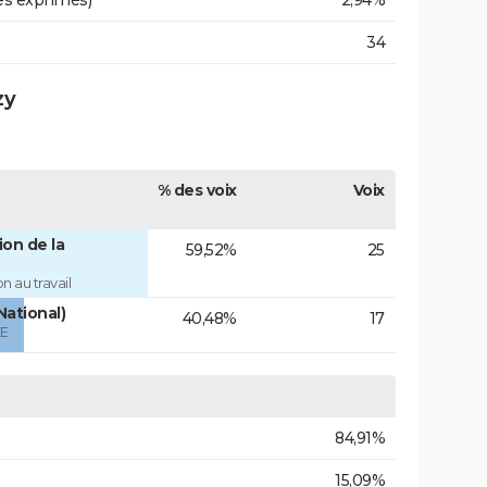
es exprimés)
2,94%
34
zy
% des voix
Voix
on de la
59,52%
25
 au travail
National)
40,48%
17
ÉE
84,91%
15,09%