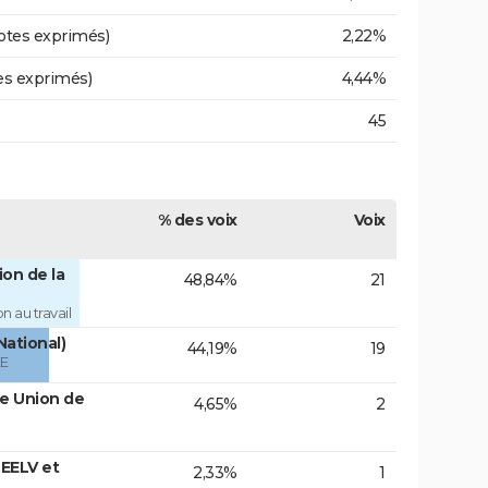
otes exprimés)
2,22%
es exprimés)
4,44%
45
% des voix
Voix
on de la
48,84%
21
 au travail
National)
44,19%
19
ÉE
te Union de
4,65%
2
EELV et
2,33%
1