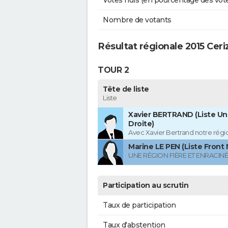
Votes nuls (en pourcentage des vot
Nombre de votants
Résultat régionale 2015 Ceri
TOUR 2
Tête de liste
Liste
Xavier BERTRAND (Liste Uni
Droite)
Avec Xavier Bertrand notre région
Marine LE PEN (Liste Front 
UNE RÉGION FIÈRE ET ENRACIN
Participation au scrutin
Taux de participation
Taux d'abstention