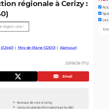
ction régionale à Cerizy :
Actu
40)
Spo
Les 
 (02440)
Moÿ-de-l'Aisne (02610)
Alaincourt
20/06/26 17:12
Email
Bureaux de vote à Cerizy
Cerizy
(toutes les informations sur la ville)