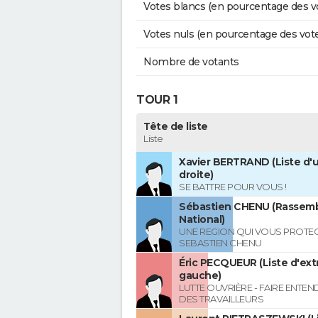
Votes blancs (en pourcentage des v
Votes nuls (en pourcentage des vot
Nombre de votants
TOUR 1
Tête de liste
Liste
Xavier BERTRAND (Liste d'u
droite)
SE BATTRE POUR VOUS !
Sébastien CHENU (Rassem
National)
UNE REGION QUI VOUS PROTE
SEBASTIEN CHENU
Éric PECQUEUR (Liste d'ex
gauche)
LUTTE OUVRIÈRE - FAIRE ENTE
DES TRAVAILLEURS