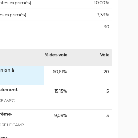
otes exprimés)
10,00%
es exprimés)
3,33%
30
% des voix
Voix
nion à
60,61%
20
blement
15,15%
5
GE AVEC
trême-
9,09%
3
NDRE LE CAMP