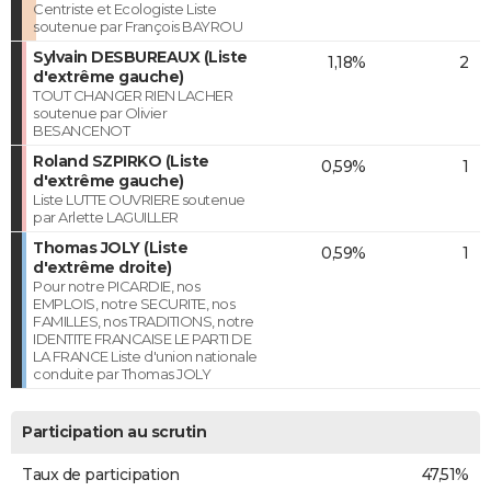
Centriste et Ecologiste Liste
soutenue par François BAYROU
Sylvain DESBUREAUX (Liste
1,18%
2
d'extrême gauche)
TOUT CHANGER RIEN LACHER
soutenue par Olivier
BESANCENOT
Roland SZPIRKO (Liste
0,59%
1
d'extrême gauche)
Liste LUTTE OUVRIERE soutenue
par Arlette LAGUILLER
Thomas JOLY (Liste
0,59%
1
d'extrême droite)
Pour notre PICARDIE, nos
EMPLOIS, notre SECURITE, nos
FAMILLES, nos TRADITIONS, notre
IDENTITE FRANCAISE LE PARTI DE
LA FRANCE Liste d'union nationale
conduite par Thomas JOLY
Participation au scrutin
Taux de participation
47,51%