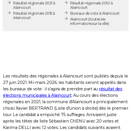
Résultat régionale 2021 à
Résultat régionale 2010 à
City break
Voyage de noces
Climat
Destinations
Voyage nature
Forum
+
PHOTO
Alaincourt
Alaincourt
Résultat régionale 2015 à
Bureaux de vote à Alaincourt
Alaincourt
GUIDES D'ACHAT
Alaincourt
(toutes les
informations sur la ville)
BONS PLANS
CARTE DE VOEUX
Carte Bonne année
Carte Pâques
Carte de Noël
Carte Saint-Valentin
Carte d'anniversaire
DICTIONNAIRE
Biographies
Expressions
Dictionnaire
Citations
Proverbes
PROGRAMME TV
Les résultats des régionales à Alaincourt sont publiés depuis le
COPAINS D'AVANT
27 juin 2021. Mi-mars 2026, les habitants seront appelés dans
les bureaux de vote : il s'agira de prendre part au
résultat des
Se connecter
Collèges
Universités
Service militaire
S'inscrire
Lycées
Primaires
Entreprises
Avis de recherche
AVIS DE DÉCÈS
élections municipales à Alaincourt
. Au cours des élections
régionales en 2021, la commune d'Alaincourt a principalement
FORUM
choisi Xavier BERTRAND (Liste d'union à droite) dès le premier
Lifestyle
Sport
Television
Cinema
Bricolage
Culture
Auto
Voyage
tour. Le candidat a empoché 75 suffrages. Arrivaient juste
après les têtes de liste Sébastien CHENU avec 20 votes et
Karima DELLI avec 12 votes. Les candidats suivants avaient