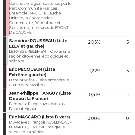
dans notre région, soutenue par le
Parti Communiste Français,
Ensemble ! NPDC, la Gauche
Unitaire, la Coordination
Communiste, République et
Socialisme, membres du FRONT
DE GAUCHE
Sandrine ROUSSEAU (Liste
2,03%
5
EELV et gauche)
LE RASSEMBLEMENT ! Choisir une
région citoyenne, écologique et
solidaire
Eric PECQUEUR (Liste
1,22%
3
Extrême gauche)
Lutte ouvrière - Faire entendre le
camp des travailleurs
Jean-Philippe TANGUY (Liste
0,41%
1
Debout la France)
Debout la France avec Nicolas
Dupont-Aignan
Eric MASCARO (Liste Divers)
0,00%
0
L'UPR avec François ASSELINEAU -
LE PARTI QUI MONTE malgré le
silence des médias