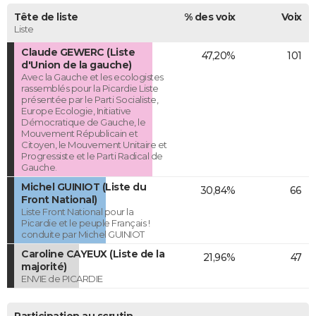
Tête de liste
% des voix
Voix
Liste
Claude GEWERC (Liste
47,20%
101
d'Union de la gauche)
Avec la Gauche et les ecologistes
rassemblés pour la Picardie Liste
présentée par le Parti Socialiste,
Europe Ecologie, Initiative
Démocratique de Gauche, le
Mouvement Républicain et
Citoyen, le Mouvement Unitaire et
Progressiste et le Parti Radical de
Gauche.
Michel GUINIOT (Liste du
30,84%
66
Front National)
Liste Front National pour la
Picardie et le peuple Français !
conduite par Michel GUINIOT
Caroline CAYEUX (Liste de la
21,96%
47
majorité)
ENVIE de PICARDIE
Participation au scrutin