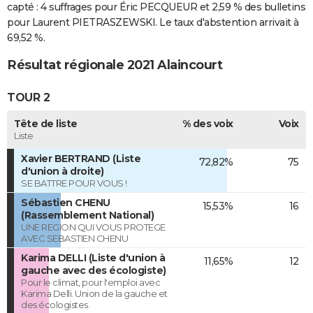
capté : 4 suffrages pour Éric PECQUEUR et 2,59 % des bulletins
pour Laurent PIETRASZEWSKI. Le taux d'abstention arrivait à
69,52 %.
Résultat régionale 2021 Alaincourt
TOUR 2
Tête de liste
% des voix
Voix
Liste
Xavier BERTRAND (Liste
72,82%
75
d'union à droite)
SE BATTRE POUR VOUS !
Sébastien CHENU
15,53%
16
(Rassemblement National)
UNE REGION QUI VOUS PROTEGE
AVEC SEBASTIEN CHENU
Karima DELLI (Liste d'union à
11,65%
12
gauche avec des écologiste)
Pour le climat, pour l'emploi avec
Karima Delli. Union de la gauche et
des écologistes.