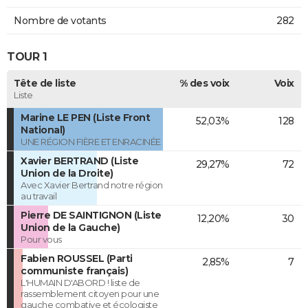
Nombre de votants
282
TOUR 1
Tête de liste
% des voix
Voix
Liste
Marine LE PEN (Liste Front
52,03%
128
National)
UNE RÉGION FIÈRE ET ENRACINÉE
Xavier BERTRAND (Liste
29,27%
72
Union de la Droite)
Avec Xavier Bertrand notre région
au travail
Pierre DE SAINTIGNON (Liste
12,20%
30
Union de la Gauche)
Pour vous
Fabien ROUSSEL (Parti
2,85%
7
communiste français)
L'HUMAIN D'ABORD ! liste de
rassemblement citoyen pour une
gauche combative et écologiste