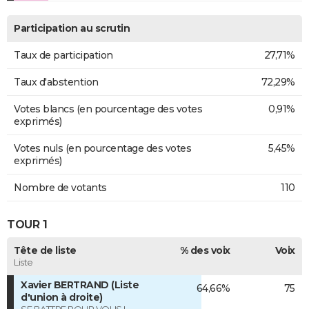
Participation au scrutin
Taux de participation
27,71%
Taux d'abstention
72,29%
Votes blancs (en pourcentage des votes
0,91%
exprimés)
Votes nuls (en pourcentage des votes
5,45%
exprimés)
Nombre de votants
110
TOUR 1
Tête de liste
% des voix
Voix
Liste
Xavier BERTRAND (Liste
64,66%
75
d'union à droite)