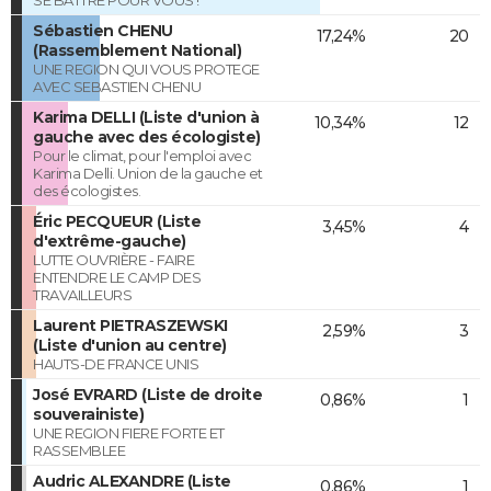
SE BATTRE POUR VOUS !
Sébastien CHENU
17,24%
20
(Rassemblement National)
UNE REGION QUI VOUS PROTEGE
AVEC SEBASTIEN CHENU
Karima DELLI (Liste d'union à
10,34%
12
gauche avec des écologiste)
Pour le climat, pour l'emploi avec
Karima Delli. Union de la gauche et
des écologistes.
Éric PECQUEUR (Liste
3,45%
4
d'extrême-gauche)
LUTTE OUVRIÈRE - FAIRE
ENTENDRE LE CAMP DES
TRAVAILLEURS
Laurent PIETRASZEWSKI
2,59%
3
(Liste d'union au centre)
HAUTS-DE FRANCE UNIS
José EVRARD (Liste de droite
0,86%
1
souverainiste)
UNE REGION FIERE FORTE ET
RASSEMBLEE
Audric ALEXANDRE (Liste
0,86%
1