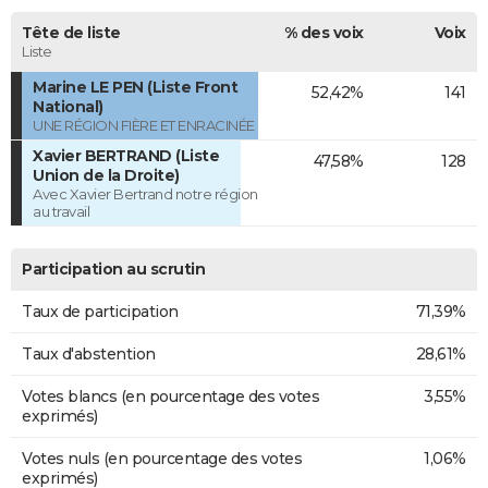
Tête de liste
% des voix
Voix
Liste
Marine LE PEN (Liste Front
52,42%
141
National)
UNE RÉGION FIÈRE ET ENRACINÉE
Xavier BERTRAND (Liste
47,58%
128
Union de la Droite)
Avec Xavier Bertrand notre région
au travail
Participation au scrutin
Taux de participation
71,39%
Taux d'abstention
28,61%
Votes blancs (en pourcentage des votes
3,55%
exprimés)
Votes nuls (en pourcentage des votes
1,06%
exprimés)