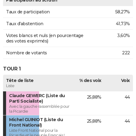
Taux de participation
58,27%
Taux d'abstention
41,73%
Votes blancs et nuls (en pourcentage
3,60%
des votes exprimés)
Nombre de votants
222
TOUR 1
Tête de liste
% des voix
Voix
Liste
Claude GEWERC (Liste du
25,88%
44
Parti Socialiste)
Avec la gauche rassemblée pour
la Picardie
Michel GUINIOT (Liste du
25,88%
44
Front National)
Liste Front National pour la
Picardie et le peuple Français !