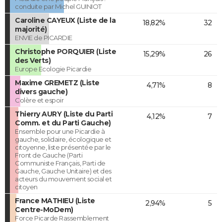
conduite par Michel GUINIOT
Caroline CAYEUX (Liste de la
18,82%
32
majorité)
ENVIE de PICARDIE
Christophe PORQUIER (Liste
15,29%
26
des Verts)
Europe Ecologie Picardie
Maxime GREMETZ (Liste
4,71%
8
divers gauche)
Colère et espoir
Thierry AURY (Liste du Parti
4,12%
7
Comm. et du Parti Gauche)
Ensemble pour une Picardie à
gauche, solidaire, écologique et
citoyenne, liste présentée par le
Front de Gauche (Parti
Communiste Français, Parti de
Gauche, Gauche Unitaire) et des
acteurs du mouvement social et
citoyen
France MATHIEU (Liste
2,94%
5
Centre-MoDem)
Force Picarde Rassemblement