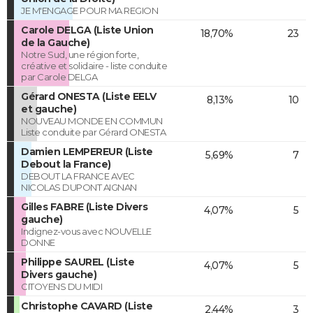
JE M'ENGAGE POUR MA REGION
Carole DELGA (Liste Union
18,70%
23
de la Gauche)
Notre Sud, une région forte,
créative et solidaire - liste conduite
par Carole DELGA
Gérard ONESTA (Liste EELV
8,13%
10
et gauche)
NOUVEAU MONDE EN COMMUN
Liste conduite par Gérard ONESTA
Damien LEMPEREUR (Liste
5,69%
7
Debout la France)
DEBOUT LA FRANCE AVEC
NICOLAS DUPONT AIGNAN
Gilles FABRE (Liste Divers
4,07%
5
gauche)
Indignez-vous avec NOUVELLE
DONNE
Philippe SAUREL (Liste
4,07%
5
Divers gauche)
CITOYENS DU MIDI
Christophe CAVARD (Liste
2,44%
3