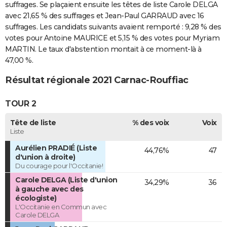
suffrages. Se plaçaient ensuite les têtes de liste Carole DELGA
avec 21,65 % des suffrages et Jean-Paul GARRAUD avec 16
suffrages. Les candidats suivants avaient remporté : 9,28 % des
votes pour Antoine MAURICE et 5,15 % des votes pour Myriam
MARTIN. Le taux d'abstention montait à ce moment-là à
47,00 %.
Résultat régionale 2021 Carnac-Rouffiac
TOUR 2
Tête de liste
% des voix
Voix
Liste
Aurélien PRADIÉ (Liste
44,76%
47
d'union à droite)
Du courage pour l'Occitanie!
Carole DELGA (Liste d'union
34,29%
36
à gauche avec des
écologiste)
L'Occitanie en Commun avec
Carole DELGA