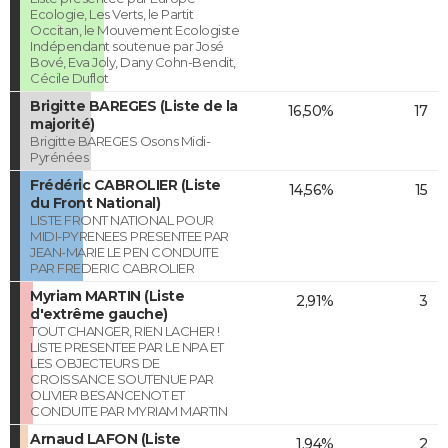
Ecologie, Les Verts, le Partit
Occitan, le Mouvement Ecologiste
Indépendant soutenue par José
Bové, Eva Joly, Dany Cohn-Bendit,
Cécile Duflot
Brigitte BAREGES (Liste de la
16,50%
17
majorité)
Brigitte BAREGES Osons Midi-
Pyrénées
Frédéric CABROLIER (Liste
14,56%
15
du Front National)
LISTE FRONT NATIONAL POUR
MIDI-PYRENEES PRESENTEE PAR
JEAN-MARIE LE PEN CONDUITE
PAR FREDERIC CABROLIER
Myriam MARTIN (Liste
2,91%
3
d'extrême gauche)
TOUT CHANGER, RIEN LACHER !
LISTE PRESENTEE PAR LE NPA ET
LES OBJECTEURS DE
CROISSANCE SOUTENUE PAR
OLIVIER BESANCENOT ET
CONDUITE PAR MYRIAM MARTIN
Arnaud LAFON (Liste
1,94%
2