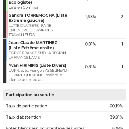
Ecologiste)
Le Bien Commun
Sandra TORREMOCHA (Liste
1,63%
2
Extrême gauche)
LUTTE OUVRIERE - FAIRE
ENTENDRE LE CAMP DES
TRAVAILLEURS
Jean-Claude MARTINEZ
0,81%
1
(Liste Extrême droite)
FORCE FRANCE SUD LA REGION
LA FRANCE LA VIE
Yvan HIRIMIRIS (Liste Divers)
0,81%
1
L'UPR, avec François ASSELINEAU -
LE PARTI QUI MONTE malgré le
silence des médias
Participation au scrutin
Taux de participation
60,19%
Taux d'abstention
39,81%
Votes blancs (en pourcentage des votes
3,08%