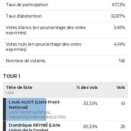
Taux de participation
67,13%
Taux d'abstention
32,87%
Votes blancs (en pourcentage des votes
3,45%
exprimés)
Votes nuls (en pourcentage des votes
4,14%
exprimés)
Nombre de votants
145
TOUR 1
Tête de liste
% des voix
Voix
Liste
Louis ALIOT (Liste Front
33,33%
41
National)
LISTE FRONT NATIONAL
PRESENTEE PAR MARINE LE PEN
Dominique REYNIÉ (Liste
20,33%
25
Union de la Droite)