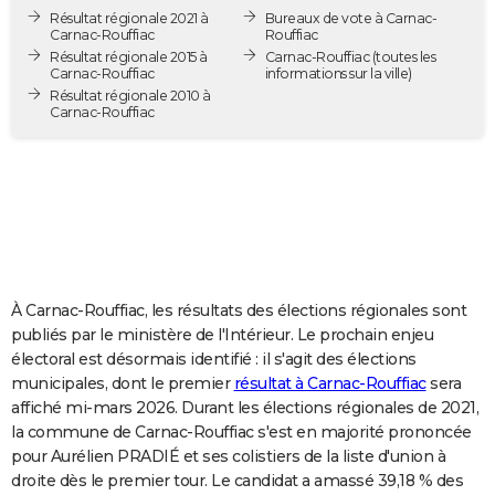
Résultat régionale 2021 à
Bureaux de vote à Carnac-
City break
Voyage de noces
Climat
Destinations
Voyage nature
Forum
+
PHOTO
Carnac-Rouffiac
Rouffiac
Résultat régionale 2015 à
Carnac-Rouffiac
(toutes les
GUIDES D'ACHAT
Carnac-Rouffiac
informations sur la ville)
Résultat régionale 2010 à
Carnac-Rouffiac
BONS PLANS
CARTE DE VOEUX
Carte Bonne année
Carte Pâques
Carte de Noël
Carte Saint-Valentin
Carte d'anniversaire
DICTIONNAIRE
Biographies
Expressions
Dictionnaire
Citations
Proverbes
PROGRAMME TV
COPAINS D'AVANT
À Carnac-Rouffiac, les résultats des élections régionales sont
publiés par le ministère de l'Intérieur. Le prochain enjeu
Se connecter
Collèges
Universités
Service militaire
S'inscrire
Lycées
Primaires
Entreprises
Avis de recherche
AVIS DE DÉCÈS
électoral est désormais identifié : il s'agit des élections
municipales, dont le premier
résultat à Carnac-Rouffiac
sera
FORUM
affiché mi-mars 2026. Durant les élections régionales de 2021,
Lifestyle
Sport
Television
Cinema
Bricolage
Culture
Auto
Voyage
la commune de Carnac-Rouffiac s'est en majorité prononcée
pour Aurélien PRADIÉ et ses colistiers de la liste d'union à
droite dès le premier tour. Le candidat a amassé 39,18 % des