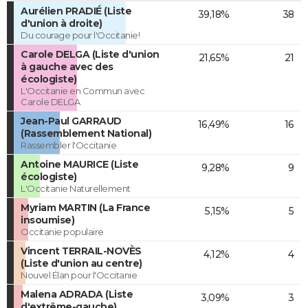
Aurélien PRADIÉ (Liste
39,18%
38
d'union à droite)
Du courage pour l'Occitanie!
Carole DELGA (Liste d'union
21,65%
21
à gauche avec des
écologiste)
L'Occitanie en Commun avec
Carole DELGA
Jean-Paul GARRAUD
16,49%
16
(Rassemblement National)
Rassembler l'Occitanie
Antoine MAURICE (Liste
9,28%
9
écologiste)
L'Occitanie Naturellement
Myriam MARTIN (La France
5,15%
5
insoumise)
Occitanie populaire
Vincent TERRAIL-NOVÈS
4,12%
4
(Liste d'union au centre)
Nouvel Élan pour l'Occitanie
Malena ADRADA (Liste
3,09%
3
d'extrême-gauche)