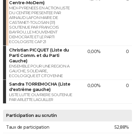
Centre-MoDem)
MIDI-PYRENEES EN ACTION LISTE
DU CENTRE PRESENTEE PAR
ARNAUD LAFON MAIRE DE
CASTANET-TOLOSAN (31)
SOUTENUE PAR FRANCOIS
BAYROU, LE MOUVEMENT
DEMOCRATE ET LE PARTI
ECOLOGISTE CAP 21
Christian PICQUET (Liste du
0,00%
0
Parti Comm. et du Parti
Gauche)
ENSEMBLE POUR UNE REGION A
GAUCHE, SOLIDAIRE,
ECOLOGIQUE ET CITOYENNE
Sandra TORREMOCHA (Liste
0,00%
0
d'extrême gauche)
LISTE LUTTE OUVRIERE SOUTENUE
PAR ARLETTE LAGUILLER
Participation au scrutin
Taux de participation
52,88%