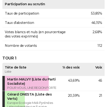
Participation au scrutin
Taux de participation
53,85%
Taux d'abstention
46,15%
Votes blancs et nuls (en pourcentage
2,68%
des votes exprimés)
Nombre de votants
112
TOUR 1
Tête de liste
% des voix
Voix
Liste
Martin MALVY (Liste du Parti
43,69%
45
Socialiste)
POUR VOUS, UNE REGION FORTE
Gérard ONESTA (Liste des
20,39%
21
Verts)
Europe Ecologie Midi-Pyrénées
Liste présentée par Europe