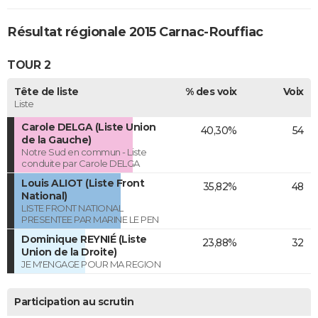
Résultat régionale 2015 Carnac-Rouffiac
TOUR 2
Tête de liste
% des voix
Voix
Liste
Carole DELGA (Liste Union
40,30%
54
de la Gauche)
Notre Sud en commun - Liste
conduite par Carole DELGA
Louis ALIOT (Liste Front
35,82%
48
National)
LISTE FRONT NATIONAL
PRESENTEE PAR MARINE LE PEN
Dominique REYNIÉ (Liste
23,88%
32
Union de la Droite)
JE M'ENGAGE POUR MA REGION
Participation au scrutin