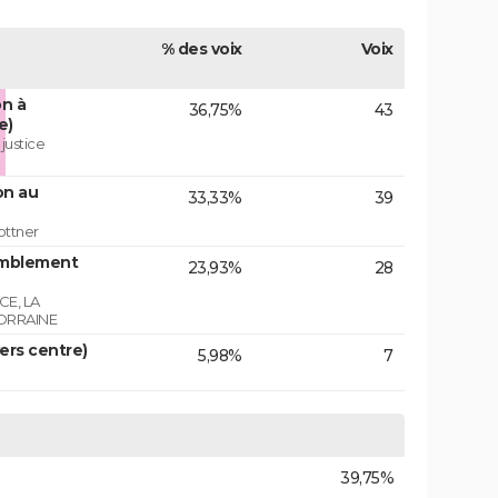
% des voix
Voix
on à
36,75%
43
e)
 justice
on au
33,33%
39
ottner
emblement
23,93%
28
E, LA
ORRAINE
vers centre)
5,98%
7
39,75%