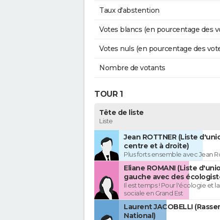
Taux d'abstention
Votes blancs (en pourcentage des v
Votes nuls (en pourcentage des vot
Nombre de votants
TOUR 1
Tête de liste
Liste
Jean ROTTNER (Liste d'uni
centre et à droite)
Plus forts ensemble avec Jean R
Eliane ROMANI (Liste d'uni
gauche avec des écologist
Il est temps ! Pour l'écologie et la
sociale en Grand Est
Laurent JACOBELLI (Rass
National)