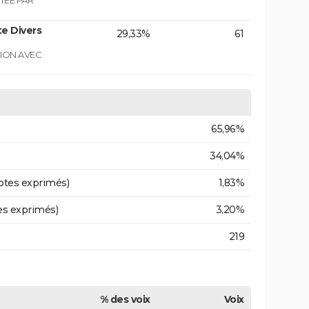
TEE PAR
e Divers
29,33%
61
GION AVEC
65,96%
34,04%
otes exprimés)
1,83%
es exprimés)
3,20%
219
% des voix
Voix