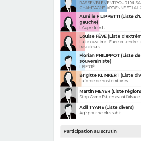
RASSEMBLEMENT POUR L'ALSAC
CHAMPAGNE-ARDENNE ET LA L
Aurélie FILIPPETTI (Liste d'
gauche)
L'Appel Inédit
Louise FÈVE (Liste d'extr
Lutte ouvrière - Faire entendre 
travailleurs
Florian PHILIPPOT (Liste de
souverainiste)
LIBERTÉ !
Brigitte KLINKERT (Liste di
La force de nos territoires
Martin MEYER (Liste régiona
Stop Grand Est, en avant l'Alsace 
Adil TYANE (Liste divers)
Agir pour ne plus subir
Participation au scrutin