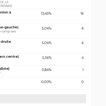
E, LA
ORRAINE
union à
13,45%
16
ême-gauche)
5,04%
6
le camp des
 droite
5,04%
6
vers centre)
3,36%
4
liste)
0,84%
1
!
0,00%
0