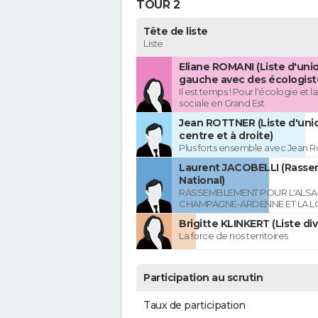
TOUR 2
Tête de liste
Liste
Eliane ROMANI (Liste d'uni
gauche avec des écologist
Il est temps ! Pour l'écologie et la
sociale en Grand Est
Jean ROTTNER (Liste d'uni
centre et à droite)
Plus forts ensemble avec Jean R
Laurent JACOBELLI (Rass
National)
RASSEMBLEMENT POUR L'ALSAC
CHAMPAGNE-ARDENNE ET LA L
Brigitte KLINKERT (Liste di
La force de nos territoires
Participation au scrutin
Taux de participation