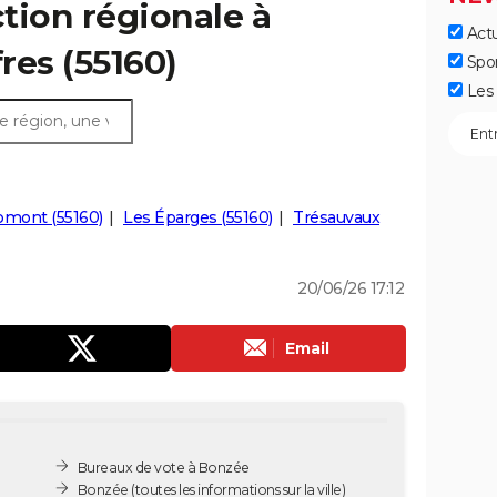
ction régionale à
Actu
fres (55160)
Spo
Les 
omont (55160)
Les Éparges (55160)
Trésauvaux
20/06/26 17:12
Email
Bureaux de vote à Bonzée
Bonzée
(toutes les informations sur la ville)