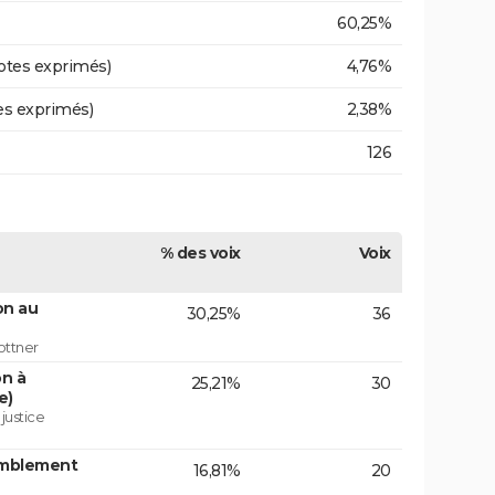
60,25%
otes exprimés)
4,76%
es exprimés)
2,38%
126
% des voix
Voix
on au
30,25%
36
ottner
on à
25,21%
30
e)
 justice
emblement
16,81%
20