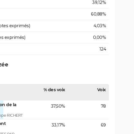
39,12%
60,88%
otes exprimés)
4,03%
es exprimés)
0,00%
124
zée
% des voix
Voix
on de la
37,50%
78
ippe RICHERT
ont
33,17%
69