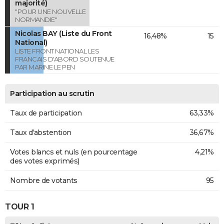
majorité)
"POUR UNE NOUVELLE
NORMANDIE"
Nicolas BAY (Liste du Front
16,48%
15
National)
LISTE FRONT NATIONAL LES
FRANCAIS D'ABORD SOUTENUE
PAR MARINE LE PEN
Participation au scrutin
Taux de participation
63,33%
Taux d'abstention
36,67%
Votes blancs et nuls (en pourcentage
4,21%
des votes exprimés)
Nombre de votants
95
TOUR 1