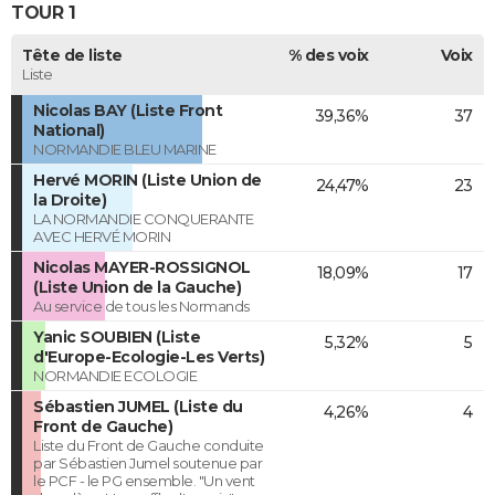
TOUR 1
Tête de liste
% des voix
Voix
Liste
Nicolas BAY (Liste Front
39,36%
37
National)
NORMANDIE BLEU MARINE
Hervé MORIN (Liste Union de
24,47%
23
la Droite)
LA NORMANDIE CONQUERANTE
AVEC HERVÉ MORIN
Nicolas MAYER-ROSSIGNOL
18,09%
17
(Liste Union de la Gauche)
Au service de tous les Normands
Yanic SOUBIEN (Liste
5,32%
5
d'Europe-Ecologie-Les Verts)
NORMANDIE ECOLOGIE
Sébastien JUMEL (Liste du
4,26%
4
Front de Gauche)
Liste du Front de Gauche conduite
par Sébastien Jumel soutenue par
le PCF - le PG ensemble. "Un vent