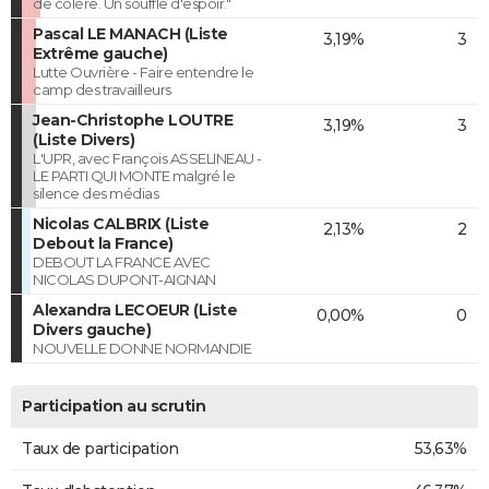
de colère. Un souffle d'espoir."
Pascal LE MANACH (Liste
3,19%
3
Extrême gauche)
Lutte Ouvrière - Faire entendre le
camp des travailleurs
Jean-Christophe LOUTRE
3,19%
3
(Liste Divers)
L'UPR, avec François ASSELINEAU -
LE PARTI QUI MONTE malgré le
silence des médias
Nicolas CALBRIX (Liste
2,13%
2
Debout la France)
DEBOUT LA FRANCE AVEC
NICOLAS DUPONT-AIGNAN
Alexandra LECOEUR (Liste
0,00%
0
Divers gauche)
NOUVELLE DONNE NORMANDIE
Participation au scrutin
Taux de participation
53,63%