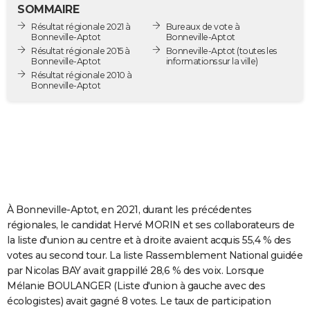
SOMMAIRE
City break
Voyage de noces
Climat
Destinations
Voyage nature
Forum
+
PHOTO
Résultat régionale 2021 à
Bureaux de vote à
Bonneville-Aptot
Bonneville-Aptot
GUIDES D'ACHAT
Résultat régionale 2015 à
Bonneville-Aptot
(toutes les
Bonneville-Aptot
informations sur la ville)
BONS PLANS
Résultat régionale 2010 à
Bonneville-Aptot
CARTE DE VOEUX
Carte Bonne année
Carte Pâques
Carte de Noël
Carte Saint-Valentin
Carte d'anniversaire
DICTIONNAIRE
Biographies
Expressions
Dictionnaire
Citations
Proverbes
PROGRAMME TV
COPAINS D'AVANT
À Bonneville-Aptot, en 2021, durant les précédentes
Se connecter
Collèges
Universités
Service militaire
S'inscrire
Lycées
Primaires
Entreprises
Avis de recherche
AVIS DE DÉCÈS
régionales, le candidat Hervé MORIN et ses collaborateurs de
la liste d'union au centre et à droite avaient acquis 55,4 % des
FORUM
votes au second tour. La liste Rassemblement National guidée
Lifestyle
Sport
Television
Cinema
Bricolage
Culture
Auto
Voyage
par Nicolas BAY avait grappillé 28,6 % des voix. Lorsque
Mélanie BOULANGER (Liste d'union à gauche avec des
écologistes) avait gagné 8 votes. Le taux de participation