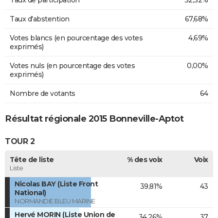
Taux de participation
32,32%
Taux d'abstention
67,68%
Votes blancs (en pourcentage des votes
4,69%
exprimés)
Votes nuls (en pourcentage des votes
0,00%
exprimés)
Nombre de votants
64
Résultat régionale 2015 Bonneville-Aptot
TOUR 2
Tête de liste
% des voix
Voix
Liste
Nicolas BAY (Liste Front
39,81%
43
National)
NORMANDIE BLEU MARINE
Hervé MORIN (Liste Union de
34,26%
37