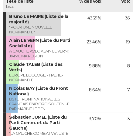
Tête de liste
% des voix
Voix
Liste
Bruno LE MAIRE (Liste de la
43,21%
35
majorité)
"POUR UNE NOUVELLE
NORMANDIE"
Alain LE VERN (Liste du Parti
23,46%
19
Socialiste)
A GAUCHE AVEC ALAIN LE VERN :
J'AIME MA REGION
Claude TALEB (Liste des
9,88%
8
Verts)
EUROPE ECOLOGIE - HAUTE-
NORMANDIE
Nicolas BAY (Liste du Front
8,64%
7
National)
LISTE FRONT NATIONAL LES
FRANCAIS D'ABORD SOUTENUE
PAR MARINE LE PEN
Sébastien JUMEL (Liste du
3,70%
3
Parti Comm. et du Parti
Gauche)
"LA GAUCHE COMBATIVE". LISTE