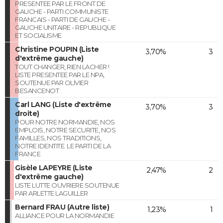
PRESENTEE PAR LE FRONT DE
GAUCHE - PARTI COMMUNISTE
FRANCAIS - PARTI DE GAUCHE -
GAUCHE UNITAIRE - REPUBLIQUE
ET SOCIALISME
Christine POUPIN (Liste
3,70%
3
d'extrême gauche)
TOUT CHANGER, RIEN LACHER !
LISTE PRESENTEE PAR LE NPA,
SOUTENUE PAR OLIVIER
BESANCENOT
Carl LANG (Liste d'extrême
3,70%
3
droite)
POUR NOTRE NORMANDIE, NOS
EMPLOIS, NOTRE SECURITE, NOS
FAMILLES, NOS TRADITIONS,
NOTRE IDENTITE. LE PARTI DE LA
FRANCE
Gisèle LAPEYRE (Liste
2,47%
2
d'extrême gauche)
LISTE LUTTE OUVRIERE SOUTENUE
PAR ARLETTE LAGUILLER
Bernard FRAU (Autre liste)
1,23%
1
ALLIANCE POUR LA NORMANDIE