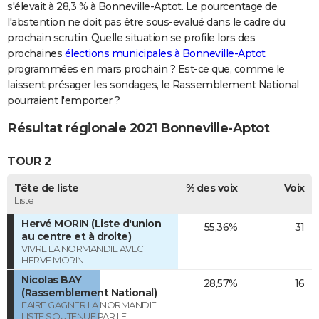
s'élevait à 28,3 % à Bonneville-Aptot. Le pourcentage de
l'abstention ne doit pas être sous-evalué dans le cadre du
prochain scrutin. Quelle situation se profile lors des
prochaines
élections municipales à Bonneville-Aptot
programmées en mars prochain ? Est-ce que, comme le
laissent présager les sondages, le Rassemblement National
pourraient l'emporter ?
Résultat régionale 2021 Bonneville-Aptot
TOUR 2
Tête de liste
% des voix
Voix
Liste
Hervé MORIN (Liste d'union
55,36%
31
au centre et à droite)
VIVRE LA NORMANDIE AVEC
HERVE MORIN
Nicolas BAY
28,57%
16
(Rassemblement National)
FAIRE GAGNER LA NORMANDIE
LISTE SOUTENUE PAR LE