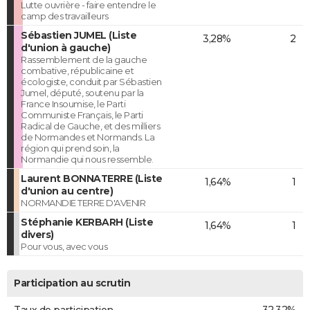
Lutte ouvrière - faire entendre le
camp des travailleurs
Sébastien JUMEL (Liste
3,28%
2
d'union à gauche)
Rassemblement de la gauche
combative, républicaine et
écologiste, conduit par Sébastien
Jumel, député, soutenu par la
France Insoumise, le Parti
Communiste Français, le Parti
Radical de Gauche, et des milliers
de Normandes et Normands. La
région qui prend soin, la
Normandie qui nous ressemble.
Laurent BONNATERRE (Liste
1,64%
1
d'union au centre)
NORMANDIE TERRE D'AVENIR
Stéphanie KERBARH (Liste
1,64%
1
divers)
Pour vous, avec vous
Participation au scrutin