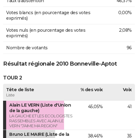
Taux d'abstention
46,37%
Votes blancs (en pourcentage des votes
0,00%
exprimés)
Votes nuls (en pourcentage des votes
2,08%
exprimés)
Nombre de votants
96
Résultat régionale 2010 Bonneville-Aptot
TOUR 2
Tête de liste
% des voix
Voix
Liste
Alain LE VERN (Liste d'Union
45,05%
41
de la gauche)
LA GAUCHE ET LES ECOLOGISTES
RASSEMBLES AVEC ALAIN LE
VERN "J'AIME MA REGION"
Bruno LE MAIRE (Liste de la
38,46%
35