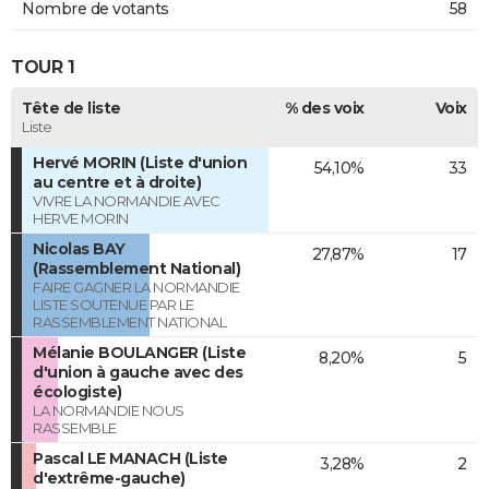
Nombre de votants
58
TOUR 1
Tête de liste
% des voix
Voix
Liste
Hervé MORIN (Liste d'union
54,10%
33
au centre et à droite)
VIVRE LA NORMANDIE AVEC
HERVE MORIN
Nicolas BAY
27,87%
17
(Rassemblement National)
FAIRE GAGNER LA NORMANDIE
LISTE SOUTENUE PAR LE
RASSEMBLEMENT NATIONAL
Mélanie BOULANGER (Liste
8,20%
5
d'union à gauche avec des
écologiste)
LA NORMANDIE NOUS
RASSEMBLE
Pascal LE MANACH (Liste
3,28%
2
d'extrême-gauche)