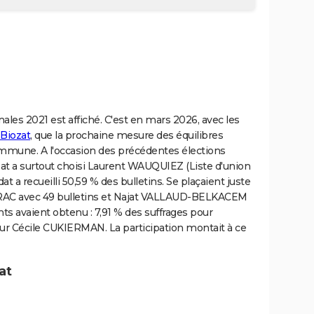
onales 2021 est affiché. C'est en mars 2026, avec les
 Biozat
, que la prochaine mesure des équilibres
ommune. A l'occasion des précédentes élections
iozat a surtout choisi Laurent WAUQUIEZ (Liste d'union
at a recueilli 50,59 % des bulletins. Se plaçaient juste
TARAC avec 49 bulletins et Najat VALLAUD-BELKACEM
nts avaient obtenu : 7,91 % des suffrages pour
r Cécile CUKIERMAN. La participation montait à ce
at