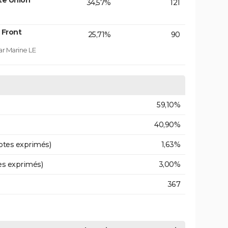
te Union
34,57%
121
 Front
25,71%
90
ar Marine LE
59,10%
40,90%
otes exprimés)
1,63%
es exprimés)
3,00%
367