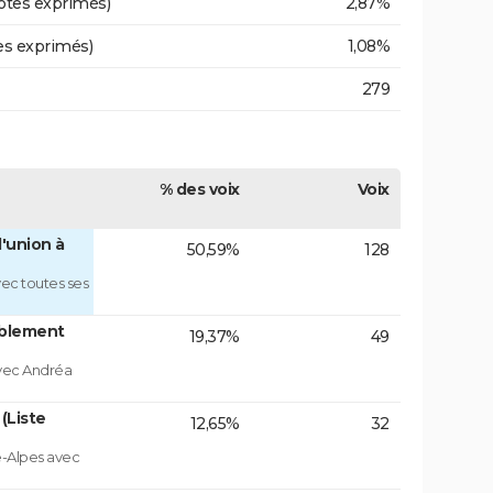
otes exprimés)
2,87%
es exprimés)
1,08%
279
% des voix
Voix
'union à
50,59%
128
ec toutes ses
blement
19,37%
49
vec Andréa
(Liste
12,65%
32
e-Alpes avec