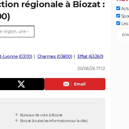
ction régionale à Biozat :
Actu
00)
Spo
Les 
-Lyonne (03110)
Charmes (03800)
Effiat (63260)
20/06/26 17:12
Email
Bureaux de vote à Biozat
Biozat
(toutes les informations sur la ville)