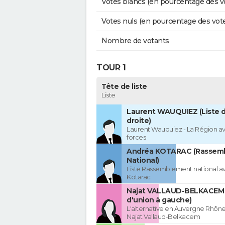
Votes blancs (en pourcentage des v
Votes nuls (en pourcentage des vot
Nombre de votants
TOUR 1
Tête de liste
Liste
Laurent WAUQUIEZ (Liste d
droite)
Laurent Wauquiez - La Région av
forces
Andréa KOTARAC (Rassem
National)
Liste Rassemblement national a
Kotarac
Najat VALLAUD-BELKACEM 
d'union à gauche)
L'alternative en Auvergne Rhôn
Najat Vallaud-Belkacem