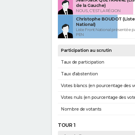
Jean-Jack QUEYRANNE (Lis
de la Gauche)
NOUS, C'EST LA RÉGION
Christophe BOUDOT (Liste
National)
Liste Front National présentée p
PEN
Participation au scrutin
Taux de participation
Taux d'abstention
Votes blancs (en pourcentage des v
Votes nuls (en pourcentage des vot
Nombre de votants
TOUR 1