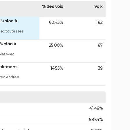
% des voix
Voix
'union à
60,45%
162
ec toutes ses
'union à
25,00%
67
ble! Avec
blement
14,55%
39
vec Andréa
41,46%
58,54%