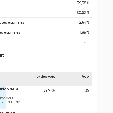
39,38%
60,62%
otes exprimés)
2,64%
es exprimés)
1,89%
265
at
% des voix
Voix
nion de la
39,71%
139
fle pour
MBLEMENT de