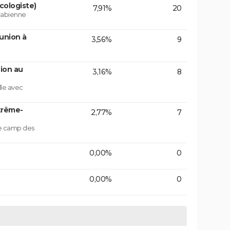
cologiste)
7,91%
20
 Fabienne
union à
3,56%
9
ion au
3,16%
8
lle avec
trême-
2,77%
7
le camp des
0,00%
0
0,00%
0