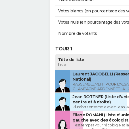
Votes blancs (en pourcentage des v
Votes nuls (en pourcentage des vot
Nombre de votants
TOUR 1
Tête de liste
Liste
Laurent JACOBELLI (Rass
National)
RASSEMBLEMENT POUR L'ALSAC
CHAMPAGNE-ARDENNE ET LA L
Jean ROTTNER (Liste d'uni
centre et à droite)
Plus forts ensemble avec Jean R
Eliane ROMANI (Liste d'uni
gauche avec des écologist
Il est temps ! Pour l'écologie et la