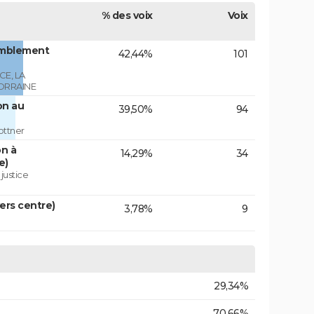
% des voix
Voix
emblement
42,44%
101
E, LA
ORRAINE
on au
39,50%
94
ottner
on à
14,29%
34
e)
 justice
vers centre)
3,78%
9
29,34%
70,66%