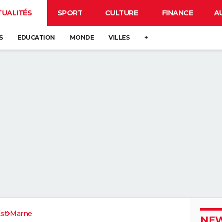
TUALITÉS
SPORT
CULTURE
FINANCE
A
S
EDUCATION
MONDE
VILLES
+
st
Marne
NEW