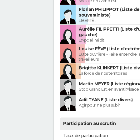
sociale en Grand Est
Florian PHILIPPOT (Liste de
souverainiste)
LIBERTÉ !
Aurélie FILIPPETTI (Liste d'
gauche)
L'Appel Inédit
Louise FÈVE (Liste d'extr
Lutte ouvrière - Faire entendre 
travailleurs
Brigitte KLINKERT (Liste di
La force de nos territoires
Martin MEYER (Liste régiona
Stop Grand Est, en avant l'Alsace 
Adil TYANE (Liste divers)
Agir pour ne plus subir
Participation au scrutin
Taux de participation