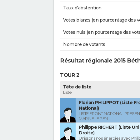
Taux d'abstention
Votes blancs (en pourcentage des v
Votes nuls (en pourcentage des vot
Nombre de votants
Résultat régionale 2015 Béth
TOUR 2
Tête de liste
Liste
Florian PHILIPPOT (Liste Fr
National)
LISTE FRONT NATIONAL PRESEN
MARINE LE PEN
Philippe RICHERT (Liste Uni
Droite)
Unissons nos énergies avec Phil