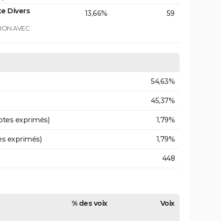
e Divers
13,66%
59
GION AVEC
54,63%
45,37%
otes exprimés)
1,79%
es exprimés)
1,79%
448
% des voix
Voix