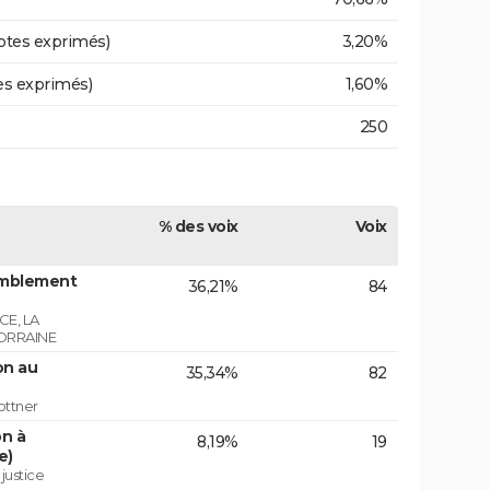
otes exprimés)
3,20%
es exprimés)
1,60%
250
% des voix
Voix
emblement
36,21%
84
E, LA
ORRAINE
on au
35,34%
82
ottner
on à
8,19%
19
e)
 justice