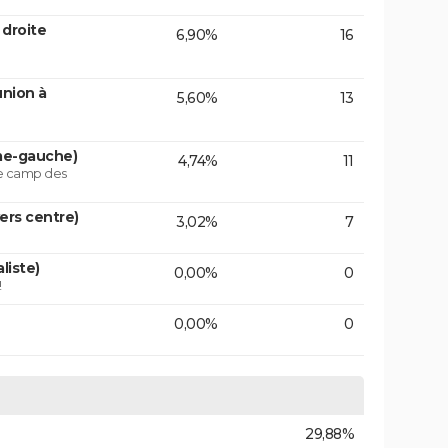
 droite
6,90%
16
union à
5,60%
13
ême-gauche)
4,74%
11
le camp des
vers centre)
3,02%
7
liste)
0,00%
0
!
0,00%
0
29,88%