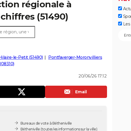
ction régionale à
Actu
 chiffres (51490)
Spo
Les 
Hilaire-le-Petit (51490)
Pontfaverger-Moronvilliers
(08310)
20/06/26 17:12
Email
Bureaux de vote à Bétheniville
Bétheniville
(toutes les informations sur la ville)