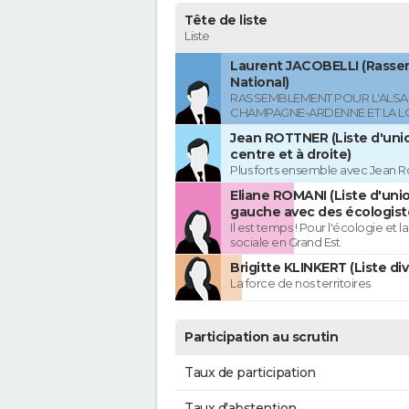
Tête de liste
Liste
Laurent JACOBELLI (Rass
National)
RASSEMBLEMENT POUR L'ALSAC
CHAMPAGNE-ARDENNE ET LA L
Jean ROTTNER (Liste d'uni
centre et à droite)
Plus forts ensemble avec Jean R
Eliane ROMANI (Liste d'uni
gauche avec des écologist
Il est temps ! Pour l'écologie et la
sociale en Grand Est
Brigitte KLINKERT (Liste di
La force de nos territoires
Participation au scrutin
Taux de participation
Taux d'abstention