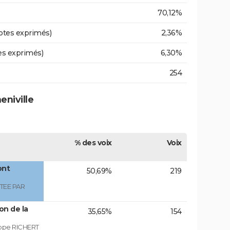
70,12%
otes exprimés)
2,36%
es exprimés)
6,30%
254
eniville
% des voix
Voix
ont
50,69%
219
TEE PAR
on de la
35,65%
154
ippe RICHERT