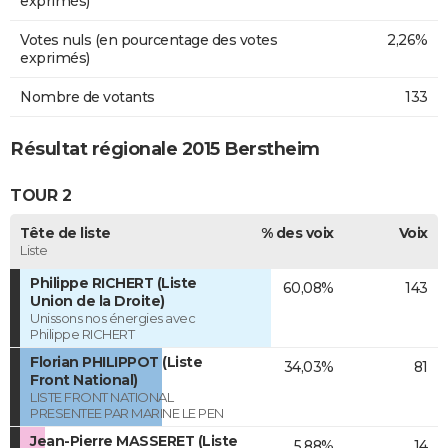
exprimés)
Votes nuls (en pourcentage des votes
2,26%
exprimés)
Nombre de votants
133
Résultat régionale 2015 Berstheim
TOUR 2
Tête de liste
% des voix
Voix
Liste
Philippe RICHERT (Liste
60,08%
143
Union de la Droite)
Unissons nos énergies avec
Philippe RICHERT
Florian PHILIPPOT (Liste
34,03%
81
Front National)
LISTE FRONT NATIONAL
PRESENTEE PAR MARINE LE PEN
Jean-Pierre MASSERET (Liste
5,88%
14