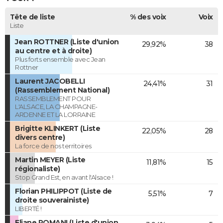
Tête de liste
% des voix
Voix
Liste
Jean ROTTNER (Liste d'union
29,92%
38
au centre et à droite)
Plus forts ensemble avec Jean
Rottner
Laurent JACOBELLI
24,41%
31
(Rassemblement National)
RASSEMBLEMENT POUR
L'ALSACE, LA CHAMPAGNE-
ARDENNE ET LA LORRAINE
Brigitte KLINKERT (Liste
22,05%
28
divers centre)
La force de nos territoires
Martin MEYER (Liste
11,81%
15
régionaliste)
Stop Grand Est, en avant l'Alsace !
Florian PHILIPPOT (Liste de
5,51%
7
droite souverainiste)
LIBERTÉ !
Eliane ROMANI (Liste d'union