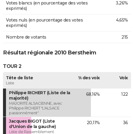
Votes blancs (en pourcentage des votes
3,26%
exprimés)
Votes nuls (en pourcentage des votes
4,65%
exprimés)
Nombre de votants
215
Résultat régionale 2010 Berstheim
TOUR 2
Tête de liste
% des voix
Voix
Liste
Philippe RICHERT (Liste de la
68,16%
122
majorité)
MAJORITÉ ALSACIENNE, avec
Philippe RICHERT "L'ALSACE
passionnément"
Jacques BIGOT (Liste
20,11%
36
d'Union de la gauche)
Liste de Rassemblement