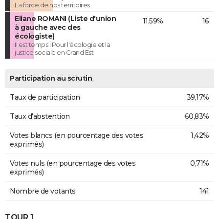
La force de nos territoires
Eliane ROMANI (Liste d'union
11,59%
16
à gauche avec des
écologiste)
Il est temps ! Pour l'écologie et la
justice sociale en Grand Est
Participation au scrutin
Taux de participation
39,17%
Taux d'abstention
60,83%
Votes blancs (en pourcentage des votes
1,42%
exprimés)
Votes nuls (en pourcentage des votes
0,71%
exprimés)
Nombre de votants
141
TOUR 1