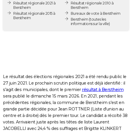
Résultat régionale 2021 à
Résultat régionale 2010 à
City break
Voyage de noces
Climat
Destinations
Voyage nature
Forum
+
PHOTO
Berstheim
Berstheim
Résultat régionale 2015 à
Bureaux de vote à Berstheim
Berstheim
GUIDES D'ACHAT
Berstheim
(toutes les
informations sur la ville)
BONS PLANS
CARTE DE VOEUX
Carte Bonne année
Carte Pâques
Carte de Noël
Carte Saint-Valentin
Carte d'anniversaire
DICTIONNAIRE
Biographies
Expressions
Dictionnaire
Citations
Proverbes
PROGRAMME TV
Le résultat des élections régionales 2021 a été rendu public le
COPAINS D'AVANT
27 juin 2021. Le prochain scrutin politique est déjà identifié : il
s'agit des municipales, dont le premier
résultat à Berstheim
Se connecter
Collèges
Universités
Service militaire
S'inscrire
Lycées
Primaires
Entreprises
Avis de recherche
AVIS DE DÉCÈS
sera publié le dimanche 15 mars 2026. En 2021, pendant les
précédentes régionales, la commune de Berstheim s'est en
FORUM
grande partie décidée pour Jean ROTTNER (Liste d'union au
Lifestyle
Sport
Television
Cinema
Bricolage
Culture
Auto
Voyage
centre et à droite) dès le premier tour. Le candidat a récolté 38
votes. Arrivaient juste après les têtes de liste Laurent
JACOBELLI avec 24,4 % des suffrages et Brigitte KLINKERT