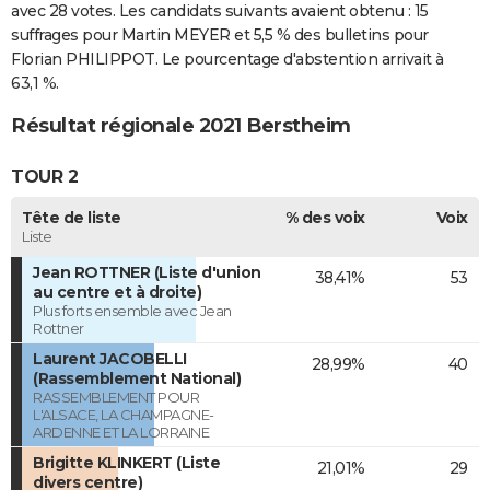
avec 28 votes. Les candidats suivants avaient obtenu : 15
suffrages pour Martin MEYER et 5,5 % des bulletins pour
Florian PHILIPPOT. Le pourcentage d'abstention arrivait à
63,1 %.
Résultat régionale 2021 Berstheim
TOUR 2
Tête de liste
% des voix
Voix
Liste
Jean ROTTNER (Liste d'union
38,41%
53
au centre et à droite)
Plus forts ensemble avec Jean
Rottner
Laurent JACOBELLI
28,99%
40
(Rassemblement National)
RASSEMBLEMENT POUR
L'ALSACE, LA CHAMPAGNE-
ARDENNE ET LA LORRAINE
Brigitte KLINKERT (Liste
21,01%
29
divers centre)