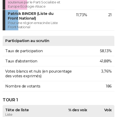
soutenue par le Parti Socialiste et
Europe Ecologie Alsace
Patrick BINDER (Liste du
11,73%
21
Front National)
Pour une région enracinée Liste
Front National
Participation au scrutin
Taux de participation
58,13%
Taux d'abstention
41,88%
Votes blancs et nuls (en pourcentage
3,76%
des votes exprimés)
Nombre de votants
186
TOUR 1
Tête de liste
% des voix
Voix
Liste