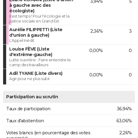
3,94%
5
à gauche avec des
écologiste)
Il est temps ! Pour l'écologie et la
justice sociale en Grand Est
Aurélie FILIPPETTI (Liste
2,36%
3
d'union à gauche)
L'Appel Inédit
Louise FÈVE (Liste
0,00%
0
d'extrême-gauche)
Lutte ouvrière - Faire entendre le
camp des travailleurs
Adil TYANE (Liste divers)
0,00%
0
Agir pour ne plus subir
Participation au scrutin
Taux de participation
36,94%
Taux d'abstention
63,06%
Votes blancs (en pourcentage des votes
2,26%