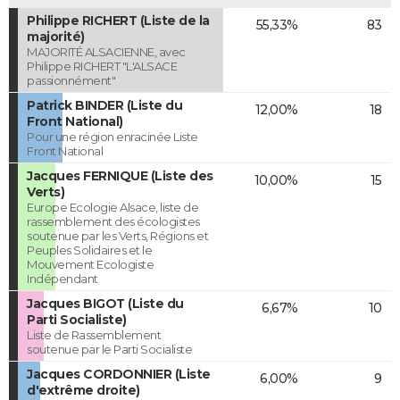
Philippe RICHERT (Liste de la
55,33%
83
majorité)
MAJORITÉ ALSACIENNE, avec
Philippe RICHERT "L'ALSACE
passionnément"
Patrick BINDER (Liste du
12,00%
18
Front National)
Pour une région enracinée Liste
Front National
Jacques FERNIQUE (Liste des
10,00%
15
Verts)
Europe Ecologie Alsace, liste de
rassemblement des écologistes
soutenue par les Verts, Régions et
Peuples Solidaires et le
Mouvement Ecologiste
Indépendant
Jacques BIGOT (Liste du
6,67%
10
Parti Socialiste)
Liste de Rassemblement
soutenue par le Parti Socialiste
Jacques CORDONNIER (Liste
6,00%
9
d'extrême droite)