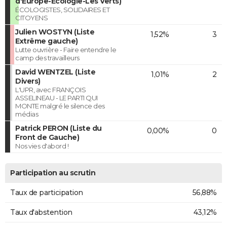
d'Europe-Ecologie-Les Verts)
ÉCOLOGISTES, SOLIDAIRES ET
CITOYENS
Julien WOSTYN (Liste
1,52%
3
Extrême gauche)
Lutte ouvrière - Faire entendre le
camp des travailleurs
David WENTZEL (Liste
1,01%
2
Divers)
L'UPR, avec FRANÇOIS
ASSELINEAU - LE PARTI QUI
MONTE malgré le silence des
médias
Patrick PERON (Liste du
0,00%
0
Front de Gauche)
Nos vies d'abord !
Participation au scrutin
Taux de participation
56,88%
Taux d'abstention
43,12%