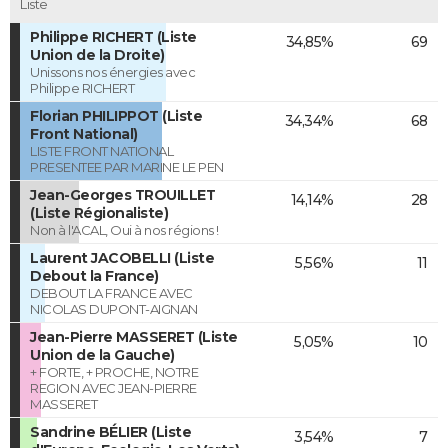
Liste
Philippe RICHERT (Liste
34,85%
69
Union de la Droite)
Unissons nos énergies avec
Philippe RICHERT
Florian PHILIPPOT (Liste
34,34%
68
Front National)
LISTE FRONT NATIONAL
PRESENTEE PAR MARINE LE PEN
Jean-Georges TROUILLET
14,14%
28
(Liste Régionaliste)
Non à l'ACAL, Oui à nos régions !
Laurent JACOBELLI (Liste
5,56%
11
Debout la France)
DEBOUT LA FRANCE AVEC
NICOLAS DUPONT-AIGNAN
Jean-Pierre MASSERET (Liste
5,05%
10
Union de la Gauche)
+ FORTE, + PROCHE, NOTRE
REGION AVEC JEAN-PIERRE
MASSERET
Sandrine BÉLIER (Liste
3,54%
7