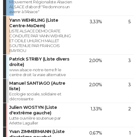
Mouvement Régionaliste Alsacien
ALSACE d'abord! "Redonnons un
avenir à l'Alsace"
Yann WEHRLING (Liste
3,33%
5
Centre-MoDem)
LISTE ALSACE DEMOCRATE
CONDUITE PAR YANN WEHRLING
ET ODILE UHLRICH MALLET
SOUTENUE PAR FRANCOIS
BAYROU
Patrick STRIBY (Liste divers
2,00%
3
droite)
www.alsace-notre-terre.fr le
centre droit: la vraie alternative
Manuel SANTIAGO (Autre
2,00%
3
liste)
Ecologie sociale, solidaire et
décroissante
Julien WOSTYN (Liste
1,33%
2
d'extrême gauche)
Lutte ouvrière soutenue par
Arlette Laguiller
Yvan ZIMMERMANN (Liste
0,67%
1
d'extrême gauche)