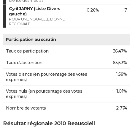
silence des médias
Cyril JARNY (Liste Divers
0,26%
7
gauche)
POUR UNE NOUVELLE DONNE
REGIONALE
Participation au scrutin
Taux de participation
36,47%
Taux d'abstention
63,53%
Votes blancs (en pourcentage des votes
1,59%
exprimés)
Votes nuls (en pourcentage des votes
1,01%
exprimés)
Nombre de votants
2 774
Résultat régionale 2010 Beausoleil