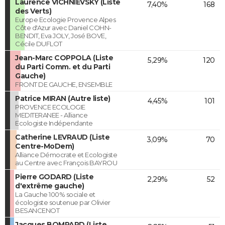
Laurence VICHNIEVSKY (Liste
7,40%
168
des Verts)
Europe Ecologie Provence Alpes
Côte d'Azur avec Daniel COHN-
BENDIT, Eva JOLY, José BOVE,
Cécile DUFLOT
Jean-Marc COPPOLA (Liste
5,29%
120
du Parti Comm. et du Parti
Gauche)
FRONT DE GAUCHE, ENSEMBLE
Patrice MIRAN (Autre liste)
4,45%
101
PROVENCE ECOLOGIE
MEDITERANEE - Alliance
Ecologiste Indépendante
Catherine LEVRAUD (Liste
3,09%
70
Centre-MoDem)
Alliance Démocrate et Ecologiste
au Centre avec François BAYROU
Pierre GODARD (Liste
2,29%
52
d'extrême gauche)
La Gauche 100% sociale et
écologiste soutenue par Olivier
BESANCENOT
Jacques BOMPARD (Liste