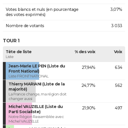
Votes blancs et nuls (en pourcentage
3,07%
des votes exprimés)
Nombre de votants
3 033
TOUR 1
Tête de liste
% des voix
Voix
Liste
Jean-Marie LE PEN (Liste du
27,94%
634
Front National)
Liste FRONT NATIONAL
Thierry MARIANI (Liste de la
24,77%
562
majorité)
La France change, ma région doit
changer aussi
Michel VAUZELLE (Liste du
21,90%
497
Parti Socialiste)
Notre Région Rassemblée avec
Michel VAUZELLE