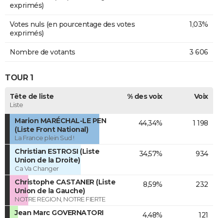
exprimés)
Votes nuls (en pourcentage des votes
1,03%
exprimés)
Nombre de votants
3 606
TOUR 1
Tête de liste
% des voix
Voix
Liste
Marion MARÉCHAL-LE PEN
44,34%
1 198
(Liste Front National)
La France plein Sud !
Christian ESTROSI (Liste
34,57%
934
Union de la Droite)
Ca Va Changer
Christophe CASTANER (Liste
8,59%
232
Union de la Gauche)
NOTRE REGION, NOTRE FIERTE
Jean Marc GOVERNATORI
4,48%
121