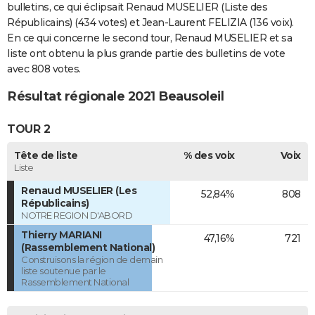
bulletins, ce qui éclipsait Renaud MUSELIER (Liste des
Républicains) (434 votes) et Jean-Laurent FELIZIA (136 voix).
En ce qui concerne le second tour, Renaud MUSELIER et sa
liste ont obtenu la plus grande partie des bulletins de vote
avec 808 votes.
Résultat régionale 2021 Beausoleil
TOUR 2
Tête de liste
% des voix
Voix
Liste
Renaud MUSELIER (Les
52,84%
808
Républicains)
NOTRE REGION D'ABORD
Thierry MARIANI
47,16%
721
(Rassemblement National)
Construisons la région de demain
liste soutenue par le
Rassemblement National