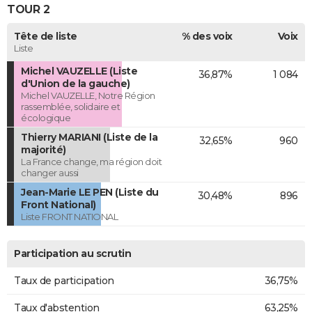
TOUR 2
Tête de liste
% des voix
Voix
Liste
Michel VAUZELLE (Liste
36,87%
1 084
d'Union de la gauche)
Michel VAUZELLE, Notre Région
rassemblée, solidaire et
écologique
Thierry MARIANI (Liste de la
32,65%
960
majorité)
La France change, ma région doit
changer aussi
Jean-Marie LE PEN (Liste du
30,48%
896
Front National)
Liste FRONT NATIONAL
Participation au scrutin
Taux de participation
36,75%
Taux d'abstention
63,25%