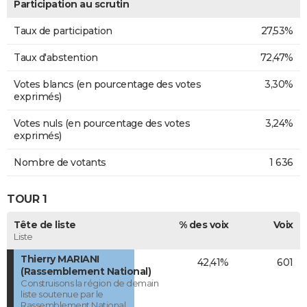
Participation au scrutin
Taux de participation
27,53%
Taux d'abstention
72,47%
Votes blancs (en pourcentage des votes
3,30%
exprimés)
Votes nuls (en pourcentage des votes
3,24%
exprimés)
Nombre de votants
1 636
TOUR 1
Tête de liste
% des voix
Voix
Liste
Thierry MARIANI
42,41%
601
(Rassemblement National)
Construisons la région de demain
liste soutenue par le
Rassemblement National