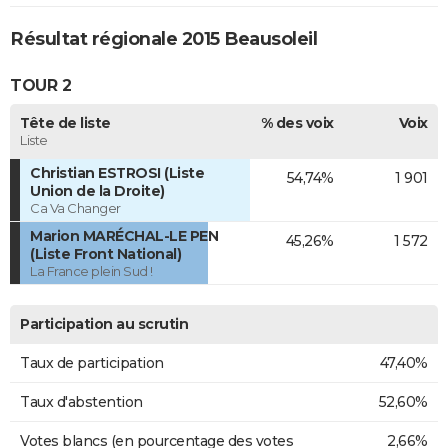
Résultat régionale 2015 Beausoleil
TOUR 2
Tête de liste
% des voix
Voix
Liste
Christian ESTROSI (Liste
54,74%
1 901
Union de la Droite)
Ca Va Changer
Marion MARÉCHAL-LE PEN
45,26%
1 572
(Liste Front National)
La France plein Sud !
Participation au scrutin
Taux de participation
47,40%
Taux d'abstention
52,60%
Votes blancs (en pourcentage des votes
2,66%