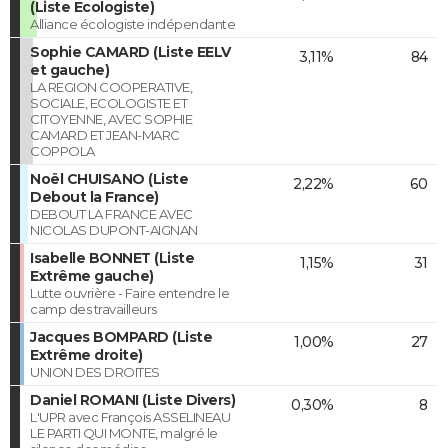
(Liste Ecologiste)
Alliance écologiste indépendante
Sophie CAMARD (Liste EELV
3,11%
84
et gauche)
LA REGION COOPERATIVE,
SOCIALE, ECOLOGISTE ET
CITOYENNE, AVEC SOPHIE
CAMARD ET JEAN-MARC
COPPOLA
Noël CHUISANO (Liste
2,22%
60
Debout la France)
DEBOUT LA FRANCE AVEC
NICOLAS DUPONT-AIGNAN
Isabelle BONNET (Liste
1,15%
31
Extrême gauche)
Lutte ouvrière - Faire entendre le
camp des travailleurs
Jacques BOMPARD (Liste
1,00%
27
Extrême droite)
UNION DES DROITES
Daniel ROMANI (Liste Divers)
0,30%
8
L'UPR avec François ASSELINEAU
LE PARTI QUI MONTE, malgré le