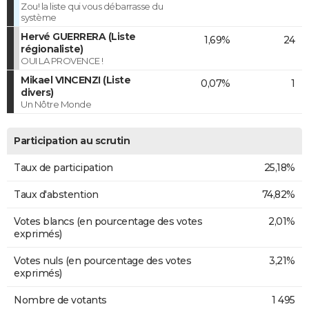
Zou! la liste qui vous débarrasse du
système
Hervé GUERRERA (Liste
1,69%
24
régionaliste)
OUI LA PROVENCE !
Mikael VINCENZI (Liste
0,07%
1
divers)
Un Nôtre Monde
Participation au scrutin
Taux de participation
25,18%
Taux d'abstention
74,82%
Votes blancs (en pourcentage des votes
2,01%
exprimés)
Votes nuls (en pourcentage des votes
3,21%
exprimés)
Nombre de votants
1 495