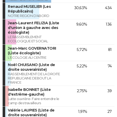
Renaud MUSELIER (Les
30,63%
434
Républicains)
NOTRE REGION D'ABORD
Jean-Laurent FELIZIA (Liste
9,60%
136
d'union à gauche avec des
écologiste)
LE RASSEMBLEMENT
ECOLOGIQUE ET SOCIAL
Jean-Marc GOVERNATORI
5,72%
81
(Liste écologiste)
L'ECOLOGIE AU CENTRE
Noël CHUISANO (Liste de
5,22%
74
droite souverainiste)
RASSEMBLEMENT DE LA DROITE
REPUBLICAINE DEBOUT LA
FRANCE
Isabelle BONNET (Liste
2,75%
39
d'extrême-gauche)
Lutte ouvrière- Faire entendre le
camp des travailleurs
Valérie LAUPIES (Liste de
1,91%
27
droite souverainiste)