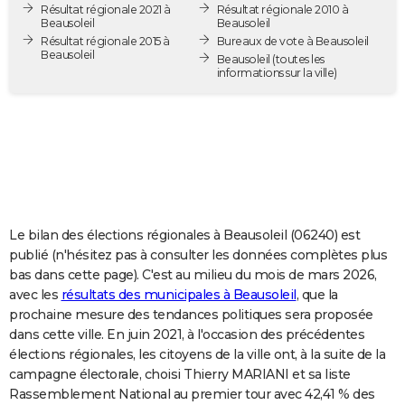
Résultat régionale 2021 à
Résultat régionale 2010 à
City break
Voyage de noces
Climat
Destinations
Voyage nature
Forum
+
PHOTO
Beausoleil
Beausoleil
Résultat régionale 2015 à
Bureaux de vote à Beausoleil
Beausoleil
GUIDES D'ACHAT
Beausoleil
(toutes les
informations sur la ville)
BONS PLANS
CARTE DE VOEUX
Carte Bonne année
Carte Pâques
Carte de Noël
Carte Saint-Valentin
Carte d'anniversaire
DICTIONNAIRE
Biographies
Expressions
Dictionnaire
Citations
Proverbes
PROGRAMME TV
Le bilan des élections régionales à Beausoleil (06240) est
COPAINS D'AVANT
publié (n'hésitez pas à consulter les données complètes plus
bas dans cette page). C'est au milieu du mois de mars 2026,
Se connecter
Collèges
Universités
Service militaire
S'inscrire
Lycées
Primaires
Entreprises
Avis de recherche
AVIS DE DÉCÈS
avec les
résultats des municipales à Beausoleil
, que la
prochaine mesure des tendances politiques sera proposée
FORUM
dans cette ville. En juin 2021, à l'occasion des précédentes
Lifestyle
Sport
Television
Cinema
Bricolage
Culture
Auto
Voyage
élections régionales, les citoyens de la ville ont, à la suite de la
campagne électorale, choisi Thierry MARIANI et sa liste
Rassemblement National au premier tour avec 42,41 % des