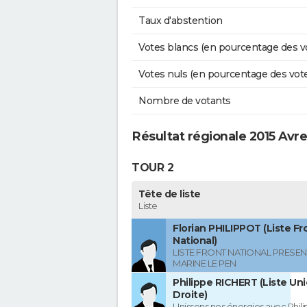
Taux d'abstention
Votes blancs (en pourcentage des v
Votes nuls (en pourcentage des vot
Nombre de votants
Résultat régionale 2015 Avr
TOUR 2
Tête de liste
Liste
Florian PHILIPPOT (Liste Fr
National)
LISTE FRONT NATIONAL PRESEN
MARINE LE PEN
Philippe RICHERT (Liste Uni
Droite)
Unissons nos énergies avec Phil