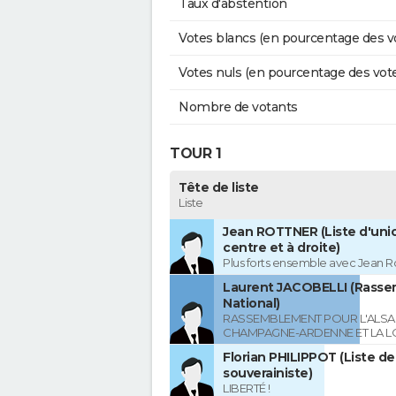
Taux d'abstention
Votes blancs (en pourcentage des v
Votes nuls (en pourcentage des vot
Nombre de votants
TOUR 1
Tête de liste
Liste
Jean ROTTNER (Liste d'uni
centre et à droite)
Plus forts ensemble avec Jean R
Laurent JACOBELLI (Rass
National)
RASSEMBLEMENT POUR L'ALSAC
CHAMPAGNE-ARDENNE ET LA L
Florian PHILIPPOT (Liste de
souverainiste)
LIBERTÉ !