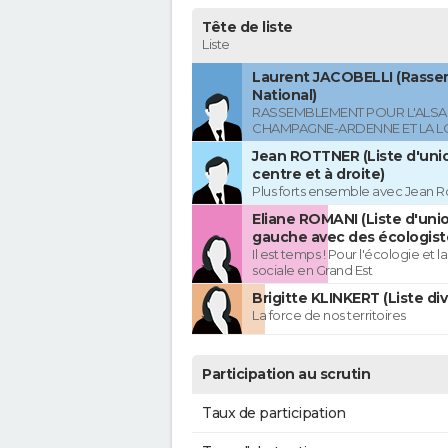
Tête de liste
Liste
Laurent JACOBELLI (Rass
National)
RASSEMBLEMENT POUR L'ALSAC
CHAMPAGNE-ARDENNE ET LA L
Jean ROTTNER (Liste d'uni
centre et à droite)
Plus forts ensemble avec Jean R
Eliane ROMANI (Liste d'uni
gauche avec des écologist
Il est temps ! Pour l'écologie et la
sociale en Grand Est
Brigitte KLINKERT (Liste di
La force de nos territoires
Participation au scrutin
Taux de participation