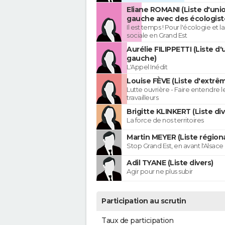
Eliane ROMANI (Liste d'uni
gauche avec des écologist
Il est temps ! Pour l'écologie et la
sociale en Grand Est
Aurélie FILIPPETTI (Liste d'
gauche)
L'Appel Inédit
Louise FÈVE (Liste d'extr
Lutte ouvrière - Faire entendre 
travailleurs
Brigitte KLINKERT (Liste di
La force de nos territoires
Martin MEYER (Liste régiona
Stop Grand Est, en avant l'Alsace 
Adil TYANE (Liste divers)
Agir pour ne plus subir
Participation au scrutin
Taux de participation