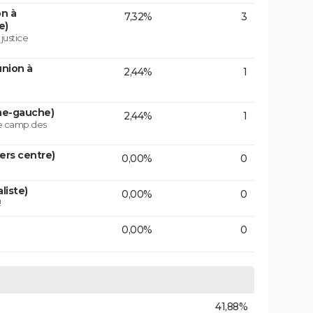
on à
7,32%
3
e)
 justice
union à
2,44%
1
ême-gauche)
2,44%
1
le camp des
vers centre)
0,00%
0
liste)
0,00%
0
!
0,00%
0
41,88%