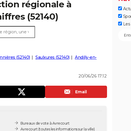
ction régionale à
Actu
iffres (52140)
Spo
Les 
nières (52140)
Saulxures (52140)
Andilly-en-
20/06/26 17:12
Email
Bureaux de vote à Avrecourt
Avrecourt
(toutes les informations sur la ville)