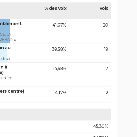
% des voix
Voix
emblement
41,67%
20
E, LA
ORRAINE
on au
39,58%
19
ottner
on à
14,58%
7
e)
 justice
vers centre)
4,17%
2
45,30%