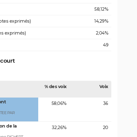
58,12%
otes exprimés)
14,29%
es exprimés)
2,04%
49
ecourt
% des voix
Voix
ont
58,06%
36
TEE PAR
on de la
32,26%
20
ippe RICHERT