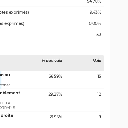
54,70%
otes exprimés)
9,43%
es exprimés)
0,00%
53
% des voix
Voix
on au
36,59%
15
ottner
emblement
29,27%
12
E, LA
ORRAINE
 droite
21,95%
9