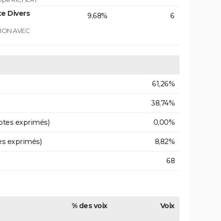
e Divers
9,68%
6
GION AVEC
61,26%
38,74%
otes exprimés)
0,00%
es exprimés)
8,82%
68
% des voix
Voix