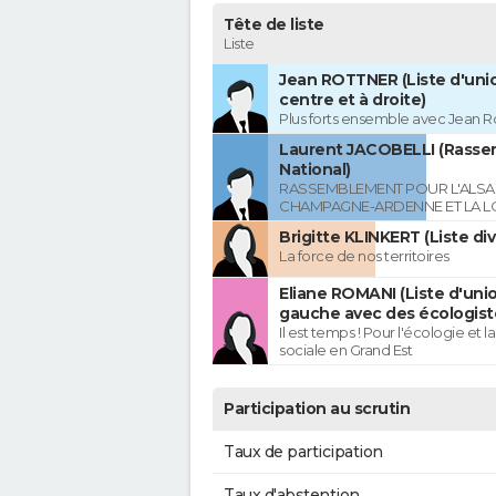
Tête de liste
Liste
Jean ROTTNER (Liste d'uni
centre et à droite)
Plus forts ensemble avec Jean R
Laurent JACOBELLI (Rass
National)
RASSEMBLEMENT POUR L'ALSAC
CHAMPAGNE-ARDENNE ET LA L
Brigitte KLINKERT (Liste di
La force de nos territoires
Eliane ROMANI (Liste d'uni
gauche avec des écologist
Il est temps ! Pour l'écologie et la
sociale en Grand Est
Participation au scrutin
Taux de participation
Taux d'abstention