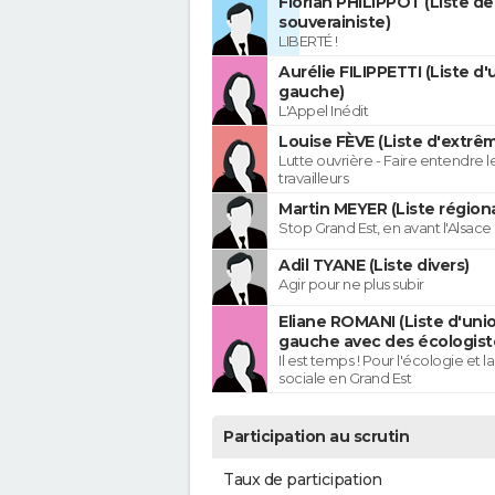
Florian PHILIPPOT (Liste de
souverainiste)
LIBERTÉ !
Aurélie FILIPPETTI (Liste d'
gauche)
L'Appel Inédit
Louise FÈVE (Liste d'extr
Lutte ouvrière - Faire entendre 
travailleurs
Martin MEYER (Liste régiona
Stop Grand Est, en avant l'Alsace 
Adil TYANE (Liste divers)
Agir pour ne plus subir
Eliane ROMANI (Liste d'uni
gauche avec des écologist
Il est temps ! Pour l'écologie et la
sociale en Grand Est
Participation au scrutin
Taux de participation