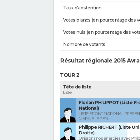
Taux d'abstention
Votes blancs (en pourcentage des v
Votes nuls (en pourcentage des vot
Nombre de votants
Résultat régionale 2015 Avra
TOUR 2
Tête de liste
Liste
Florian PHILIPPOT (Liste Fr
National)
LISTE FRONT NATIONAL PRESEN
MARINE LE PEN
Philippe RICHERT (Liste Uni
Droite)
Unissons nos énergies avec Phil