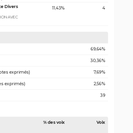
e Divers
11,43%
4
GION AVEC
69,64%
30,36%
otes exprimés)
7,69%
es exprimés)
2,56%
39
% des voix
Voix