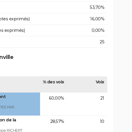
53,70%
otes exprimés)
16,00%
es exprimés)
0,00%
25
nville
% des voix
Voix
ont
60,00%
21
TEE PAR
on de la
28,57%
10
ippe RICHERT