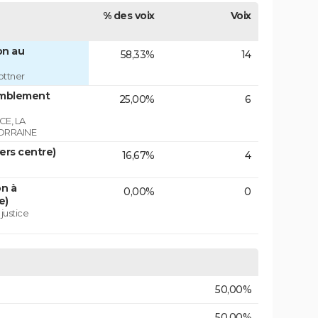
% des voix
Voix
on au
58,33%
14
ottner
emblement
25,00%
6
E, LA
ORRAINE
vers centre)
16,67%
4
on à
0,00%
0
e)
 justice
50,00%
50,00%