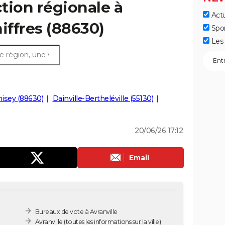
ction régionale à
Actu
hiffres (88630)
Spo
Les 
isey (88630)
Dainville-Bertheléville (55130)
20/06/26 17:12
Email
Bureaux de vote à Avranville
Avranville
(toutes les informations sur la ville)