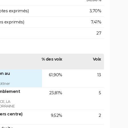
otes exprimés)
3,70%
es exprimés)
7,41%
27
% des voix
Voix
on au
61,90%
13
ottner
emblement
23,81%
5
E, LA
ORRAINE
vers centre)
9,52%
2