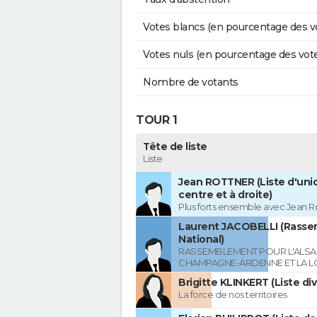
Votes blancs (en pourcentage des v
Votes nuls (en pourcentage des vot
Nombre de votants
TOUR 1
Tête de liste
Liste
Jean ROTTNER (Liste d'uni
centre et à droite)
Plus forts ensemble avec Jean R
Laurent JACOBELLI (Rass
National)
RASSEMBLEMENT POUR L'ALSAC
CHAMPAGNE-ARDENNE ET LA L
Brigitte KLINKERT (Liste di
La force de nos territoires