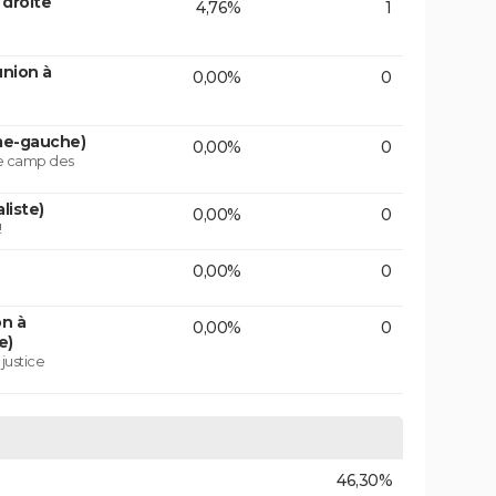
 droite
4,76%
1
union à
0,00%
0
ême-gauche)
0,00%
0
le camp des
liste)
0,00%
0
!
0,00%
0
on à
0,00%
0
e)
 justice
46,30%