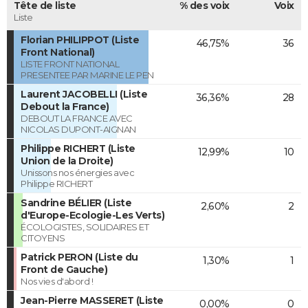
Tête de liste
% des voix
Voix
Liste
Florian PHILIPPOT (Liste
46,75%
36
Front National)
LISTE FRONT NATIONAL
PRESENTEE PAR MARINE LE PEN
Laurent JACOBELLI (Liste
36,36%
28
Debout la France)
DEBOUT LA FRANCE AVEC
NICOLAS DUPONT-AIGNAN
Philippe RICHERT (Liste
12,99%
10
Union de la Droite)
Unissons nos énergies avec
Philippe RICHERT
Sandrine BÉLIER (Liste
2,60%
2
d'Europe-Ecologie-Les Verts)
ÉCOLOGISTES, SOLIDAIRES ET
CITOYENS
Patrick PERON (Liste du
1,30%
1
Front de Gauche)
Nos vies d'abord !
Jean-Pierre MASSERET (Liste
0,00%
0