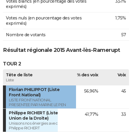
Votes blancs (en pourcentage des votes
3,51%
exprimés)
Votes nuls (en pourcentage des votes
1,75%
exprimés)
Nombre de votants
57
Résultat régionale 2015 Avant-lès-Ramerupt
TOUR 2
Tête de liste
% des voix
Voix
Liste
Florian PHILIPPOT (Liste
56,96%
45
Front National)
LISTE FRONT NATIONAL
PRESENTEE PAR MARINE LE PEN
Philippe RICHERT (Liste
41,77%
33
Union de la Droite)
Unissons nos énergies avec
Philippe RICHERT