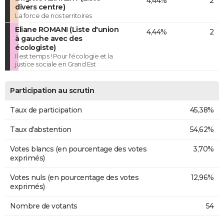
4,44%
2
divers centre)
La force de nos territoires
Eliane ROMANI (Liste d'union
4,44%
2
à gauche avec des
écologiste)
Il est temps ! Pour l'écologie et la
justice sociale en Grand Est
Participation au scrutin
Taux de participation
45,38%
Taux d'abstention
54,62%
Votes blancs (en pourcentage des votes
3,70%
exprimés)
Votes nuls (en pourcentage des votes
12,96%
exprimés)
Nombre de votants
54