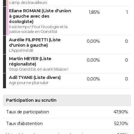
camp des travailleurs
Eliane ROMANI (Liste d'union
1,85%
1
à gauche avec des
écologiste)
Il est temps ! Pour l'écologie et la
justice sociale en Grand Est
Aurélie FILIPPETTI (Liste
0,00%
0
d'union à gauche)
L'Appel Inédit
Martin MEYER (Liste
0,00%
0
régionaliste)
Stop Grand Est, en avant l'Alsace !
Adil TYANE (Liste divers)
0,00%
0
Agir pour ne plus subir
Participation au scrutin
Taux de participation
47,90%
Taux d'abstention
52,10%