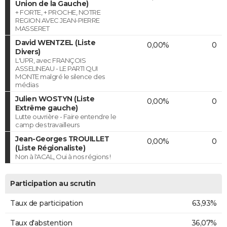
Union de la Gauche)
+ FORTE, + PROCHE, NOTRE
REGION AVEC JEAN-PIERRE
MASSERET
David WENTZEL (Liste
0,00%
0
Divers)
L'UPR, avec FRANÇOIS
ASSELINEAU - LE PARTI QUI
MONTE malgré le silence des
médias
Julien WOSTYN (Liste
0,00%
0
Extrême gauche)
Lutte ouvrière - Faire entendre le
camp des travailleurs
Jean-Georges TROUILLET
0,00%
0
(Liste Régionaliste)
Non à l'ACAL, Oui à nos régions !
Participation au scrutin
Taux de participation
63,93%
Taux d'abstention
36,07%