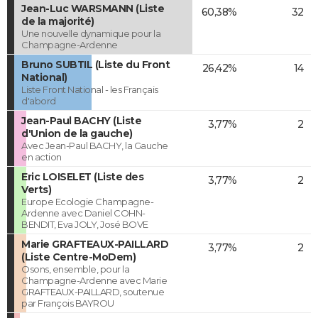
Jean-Luc WARSMANN (Liste
60,38%
32
de la majorité)
Une nouvelle dynamique pour la
Champagne-Ardenne
Bruno SUBTIL (Liste du Front
26,42%
14
National)
Liste Front National - les Français
d'abord
Jean-Paul BACHY (Liste
3,77%
2
d'Union de la gauche)
Avec Jean-Paul BACHY, la Gauche
en action
Eric LOISELET (Liste des
3,77%
2
Verts)
Europe Ecologie Champagne-
Ardenne avec Daniel COHN-
BENDIT, Eva JOLY, José BOVE
Marie GRAFTEAUX-PAILLARD
3,77%
2
(Liste Centre-MoDem)
Osons, ensemble, pour la
Champagne-Ardenne avec Marie
GRAFTEAUX-PAILLARD, soutenue
par François BAYROU