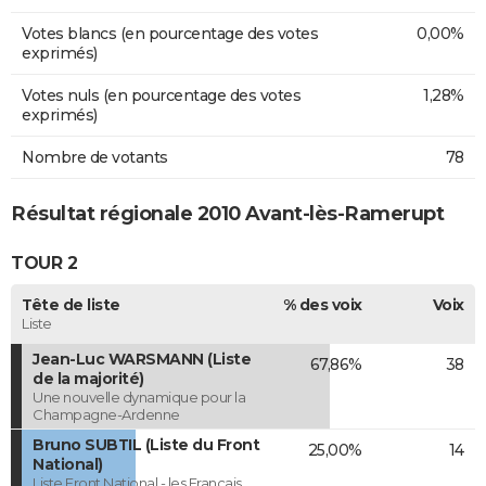
Votes blancs (en pourcentage des votes
0,00%
exprimés)
Votes nuls (en pourcentage des votes
1,28%
exprimés)
Nombre de votants
78
Résultat régionale 2010 Avant-lès-Ramerupt
TOUR 2
Tête de liste
% des voix
Voix
Liste
Jean-Luc WARSMANN (Liste
67,86%
38
de la majorité)
Une nouvelle dynamique pour la
Champagne-Ardenne
Bruno SUBTIL (Liste du Front
25,00%
14
National)
Liste Front National - les Français