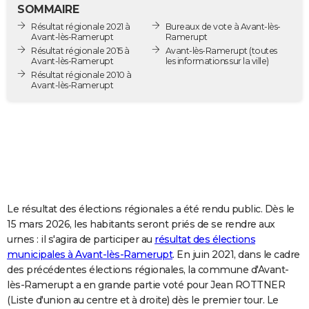
SOMMAIRE
City break
Voyage de noces
Climat
Destinations
Voyage nature
Forum
+
PHOTO
Résultat régionale 2021 à
Bureaux de vote à Avant-lès-
Avant-lès-Ramerupt
Ramerupt
GUIDES D'ACHAT
Résultat régionale 2015 à
Avant-lès-Ramerupt
(toutes
Avant-lès-Ramerupt
les informations sur la ville)
BONS PLANS
Résultat régionale 2010 à
Avant-lès-Ramerupt
CARTE DE VOEUX
Carte Bonne année
Carte Pâques
Carte de Noël
Carte Saint-Valentin
Carte d'anniversaire
DICTIONNAIRE
Biographies
Expressions
Dictionnaire
Citations
Proverbes
PROGRAMME TV
COPAINS D'AVANT
Le résultat des élections régionales a été rendu public. Dès le
Se connecter
Collèges
Universités
Service militaire
S'inscrire
Lycées
Primaires
Entreprises
Avis de recherche
AVIS DE DÉCÈS
15 mars 2026, les habitants seront priés de se rendre aux
urnes : il s'agira de participer au
résultat des élections
FORUM
municipales à Avant-lès-Ramerupt
. En juin 2021, dans le cadre
Lifestyle
Sport
Television
Cinema
Bricolage
Culture
Auto
Voyage
des précédentes élections régionales, la commune d'Avant-
lès-Ramerupt a en grande partie voté pour Jean ROTTNER
(Liste d'union au centre et à droite) dès le premier tour. Le