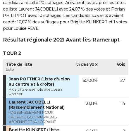
candidat a récolté 20 suffrages. Arrivaient juste après les têtes
de liste Laurent JACOBELLI avec 24,07 % des votes et Florian
PHILIPPOT avec 10 suffrages. Les candidats suivants avaient
capté : 16,67 % des suffrages pour Brigitte KLINKERT et 1 votes
pour Louise FÈVE.
Résultat régionale 2021 Avant-lès-Ramerupt
TOUR 2
Tête de liste
% des voix
Voix
Liste
Jean ROTTNER (Liste d'union
60,00%
27
au centre et à droite)
Plus forts ensemble avec Jean
Rottner
Laurent JACOBELLI
31,11%
14
(Rassemblement National)
RASSEMBLEMENT POUR
L'ALSACE, LA CHAMPAGNE-
ARDENNE ET LA LORRAINE
Brigitte KLINKERT (Liste