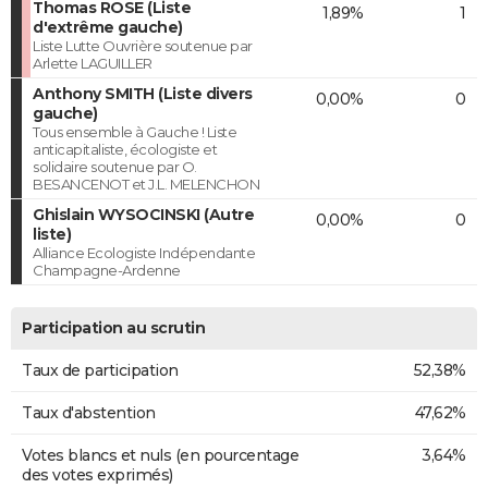
Thomas ROSE (Liste
1,89%
1
d'extrême gauche)
Liste Lutte Ouvrière soutenue par
Arlette LAGUILLER
Anthony SMITH (Liste divers
0,00%
0
gauche)
Tous ensemble à Gauche ! Liste
anticapitaliste, écologiste et
solidaire soutenue par O.
BESANCENOT et J.L. MELENCHON
Ghislain WYSOCINSKI (Autre
0,00%
0
liste)
Alliance Ecologiste Indépendante
Champagne-Ardenne
Participation au scrutin
Taux de participation
52,38%
Taux d'abstention
47,62%
Votes blancs et nuls (en pourcentage
3,64%
des votes exprimés)