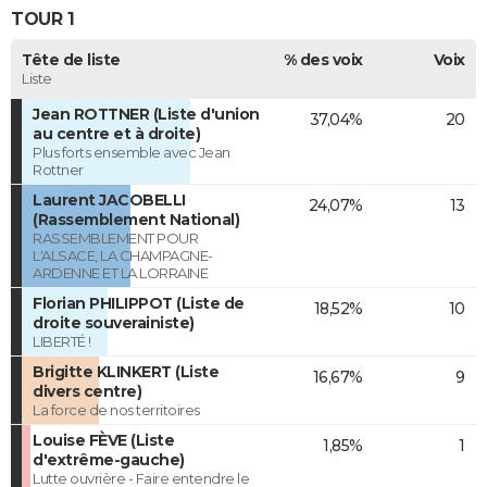
TOUR 1
Tête de liste
% des voix
Voix
Liste
Jean ROTTNER (Liste d'union
37,04%
20
au centre et à droite)
Plus forts ensemble avec Jean
Rottner
Laurent JACOBELLI
24,07%
13
(Rassemblement National)
RASSEMBLEMENT POUR
L'ALSACE, LA CHAMPAGNE-
ARDENNE ET LA LORRAINE
Florian PHILIPPOT (Liste de
18,52%
10
droite souverainiste)
LIBERTÉ !
Brigitte KLINKERT (Liste
16,67%
9
divers centre)
La force de nos territoires
Louise FÈVE (Liste
1,85%
1
d'extrême-gauche)
Lutte ouvrière - Faire entendre le