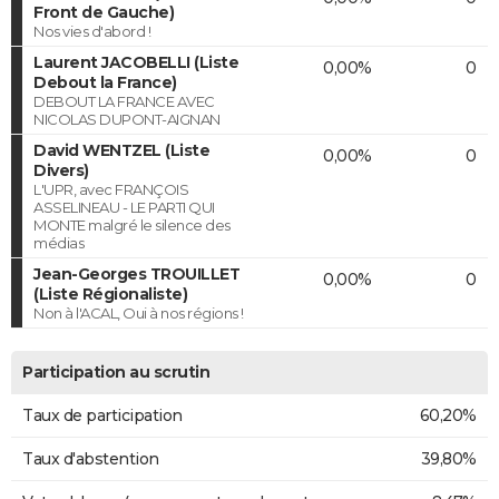
Front de Gauche)
Nos vies d'abord !
Laurent JACOBELLI (Liste
0,00%
0
Debout la France)
DEBOUT LA FRANCE AVEC
NICOLAS DUPONT-AIGNAN
David WENTZEL (Liste
0,00%
0
Divers)
L'UPR, avec FRANÇOIS
ASSELINEAU - LE PARTI QUI
MONTE malgré le silence des
médias
Jean-Georges TROUILLET
0,00%
0
(Liste Régionaliste)
Non à l'ACAL, Oui à nos régions !
Participation au scrutin
Taux de participation
60,20%
Taux d'abstention
39,80%