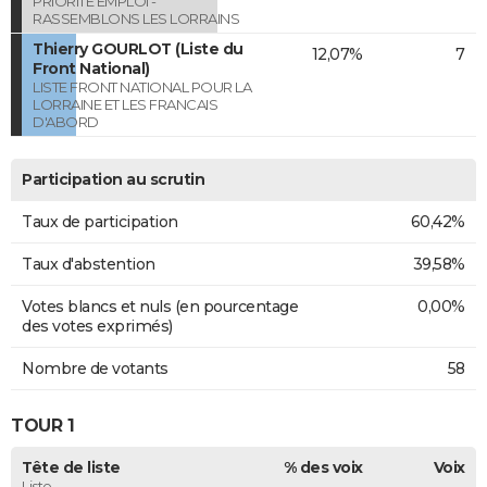
PRIORITE EMPLOI -
RASSEMBLONS LES LORRAINS
Thierry GOURLOT (Liste du
12,07%
7
Front National)
LISTE FRONT NATIONAL POUR LA
LORRAINE ET LES FRANCAIS
D'ABORD
Participation au scrutin
Taux de participation
60,42%
Taux d'abstention
39,58%
Votes blancs et nuls (en pourcentage
0,00%
des votes exprimés)
Nombre de votants
58
TOUR 1
Tête de liste
% des voix
Voix
Liste