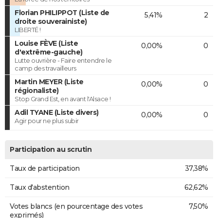
Florian PHILIPPOT (Liste de
5,41%
2
droite souverainiste)
LIBERTÉ !
Louise FÈVE (Liste
0,00%
0
d'extrême-gauche)
Lutte ouvrière - Faire entendre le
camp des travailleurs
Martin MEYER (Liste
0,00%
0
régionaliste)
Stop Grand Est, en avant l'Alsace !
Adil TYANE (Liste divers)
0,00%
0
Agir pour ne plus subir
Participation au scrutin
Taux de participation
37,38%
Taux d'abstention
62,62%
Votes blancs (en pourcentage des votes
7,50%
exprimés)