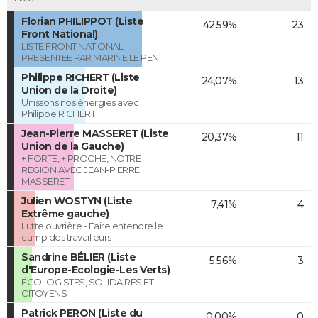
Florian PHILIPPOT (Liste
42,59%
23
Front National)
LISTE FRONT NATIONAL
PRESENTEE PAR MARINE LE PEN
Philippe RICHERT (Liste
24,07%
13
Union de la Droite)
Unissons nos énergies avec
Philippe RICHERT
Jean-Pierre MASSERET (Liste
20,37%
11
Union de la Gauche)
+ FORTE, + PROCHE, NOTRE
REGION AVEC JEAN-PIERRE
MASSERET
Julien WOSTYN (Liste
7,41%
4
Extrême gauche)
Lutte ouvrière - Faire entendre le
camp des travailleurs
Sandrine BÉLIER (Liste
5,56%
3
d'Europe-Ecologie-Les Verts)
ÉCOLOGISTES, SOLIDAIRES ET
CITOYENS
Patrick PERON (Liste du
0,00%
0