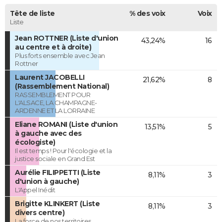
Tête de liste
% des voix
Voix
Liste
Jean ROTTNER (Liste d'union
43,24%
16
au centre et à droite)
Plus forts ensemble avec Jean
Rottner
Laurent JACOBELLI
21,62%
8
(Rassemblement National)
RASSEMBLEMENT POUR
L'ALSACE, LA CHAMPAGNE-
ARDENNE ET LA LORRAINE
Eliane ROMANI (Liste d'union
13,51%
5
à gauche avec des
écologiste)
Il est temps ! Pour l'écologie et la
justice sociale en Grand Est
Aurélie FILIPPETTI (Liste
8,11%
3
d'union à gauche)
L'Appel Inédit
Brigitte KLINKERT (Liste
8,11%
3
divers centre)
La force de nos territoires