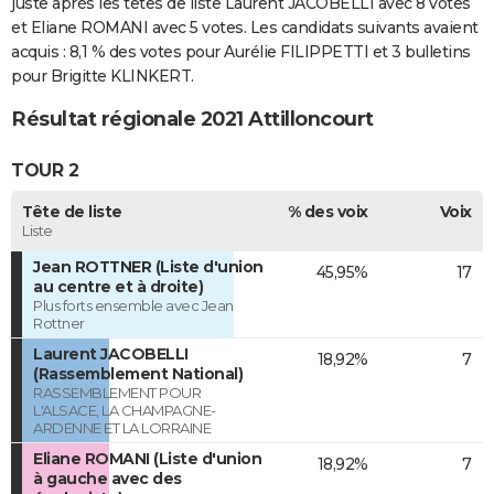
juste après les têtes de liste Laurent JACOBELLI avec 8 votes
et Eliane ROMANI avec 5 votes. Les candidats suivants avaient
acquis : 8,1 % des votes pour Aurélie FILIPPETTI et 3 bulletins
pour Brigitte KLINKERT.
Résultat régionale 2021 Attilloncourt
TOUR 2
Tête de liste
% des voix
Voix
Liste
Jean ROTTNER (Liste d'union
45,95%
17
au centre et à droite)
Plus forts ensemble avec Jean
Rottner
Laurent JACOBELLI
18,92%
7
(Rassemblement National)
RASSEMBLEMENT POUR
L'ALSACE, LA CHAMPAGNE-
ARDENNE ET LA LORRAINE
Eliane ROMANI (Liste d'union
18,92%
7
à gauche avec des