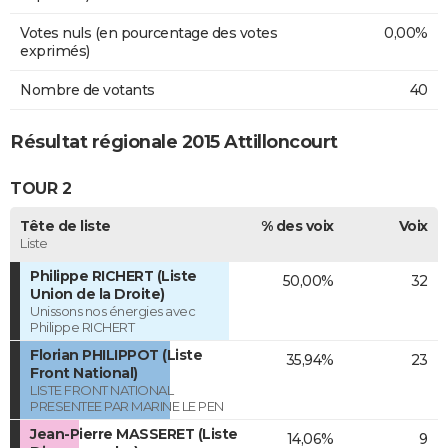
Votes nuls (en pourcentage des votes
0,00%
exprimés)
Nombre de votants
40
Résultat régionale 2015 Attilloncourt
TOUR 2
Tête de liste
% des voix
Voix
Liste
Philippe RICHERT (Liste
50,00%
32
Union de la Droite)
Unissons nos énergies avec
Philippe RICHERT
Florian PHILIPPOT (Liste
35,94%
23
Front National)
LISTE FRONT NATIONAL
PRESENTEE PAR MARINE LE PEN
Jean-Pierre MASSERET (Liste
14,06%
9