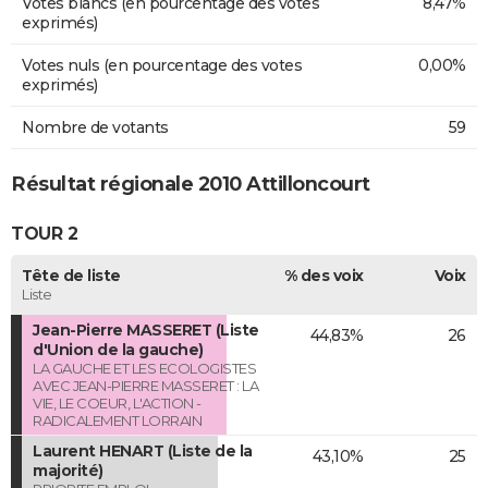
Votes blancs (en pourcentage des votes
8,47%
exprimés)
Votes nuls (en pourcentage des votes
0,00%
exprimés)
Nombre de votants
59
Résultat régionale 2010 Attilloncourt
TOUR 2
Tête de liste
% des voix
Voix
Liste
Jean-Pierre MASSERET (Liste
44,83%
26
d'Union de la gauche)
LA GAUCHE ET LES ECOLOGISTES
AVEC JEAN-PIERRE MASSERET : LA
VIE, LE COEUR, L'ACTION -
RADICALEMENT LORRAIN
Laurent HENART (Liste de la
43,10%
25
majorité)