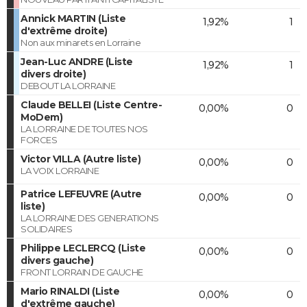
Annick MARTIN (Liste
1,92%
1
d'extrême droite)
Non aux minarets en Lorraine
Jean-Luc ANDRE (Liste
1,92%
1
divers droite)
DEBOUT LA LORRAINE
Claude BELLEI (Liste Centre-
0,00%
0
MoDem)
LA LORRAINE DE TOUTES NOS
FORCES
Victor VILLA (Autre liste)
0,00%
0
LA VOIX LORRAINE
Patrice LEFEUVRE (Autre
0,00%
0
liste)
LA LORRAINE DES GENERATIONS
SOLIDAIRES
Philippe LECLERCQ (Liste
0,00%
0
divers gauche)
FRONT LORRAIN DE GAUCHE
Mario RINALDI (Liste
0,00%
0
d'extrême gauche)