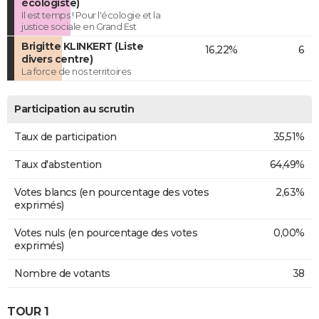
écologiste)
Il est temps ! Pour l'écologie et la
justice sociale en Grand Est
Brigitte KLINKERT (Liste
16,22%
6
divers centre)
La force de nos territoires
Participation au scrutin
Taux de participation
35,51%
Taux d'abstention
64,49%
Votes blancs (en pourcentage des votes
2,63%
exprimés)
Votes nuls (en pourcentage des votes
0,00%
exprimés)
Nombre de votants
38
TOUR 1