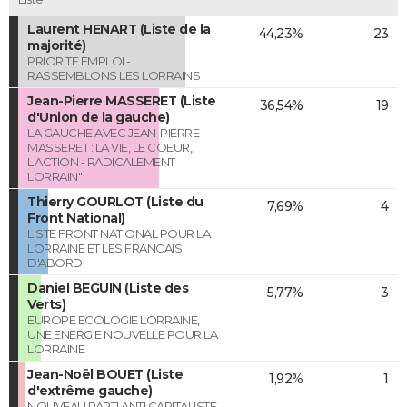
Laurent HENART (Liste de la
44,23%
23
majorité)
PRIORITE EMPLOI -
RASSEMBLONS LES LORRAINS
Jean-Pierre MASSERET (Liste
36,54%
19
d'Union de la gauche)
LA GAUCHE AVEC JEAN-PIERRE
MASSERET : LA VIE, LE COEUR,
L'ACTION - RADICALEMENT
LORRAIN"
Thierry GOURLOT (Liste du
7,69%
4
Front National)
LISTE FRONT NATIONAL POUR LA
LORRAINE ET LES FRANCAIS
D'ABORD
Daniel BEGUIN (Liste des
5,77%
3
Verts)
EUROPE ECOLOGIE LORRAINE,
UNE ENERGIE NOUVELLE POUR LA
LORRAINE
Jean-Noël BOUET (Liste
1,92%
1
d'extrême gauche)
NOUVEAU PARTI ANTI CAPITALISTE