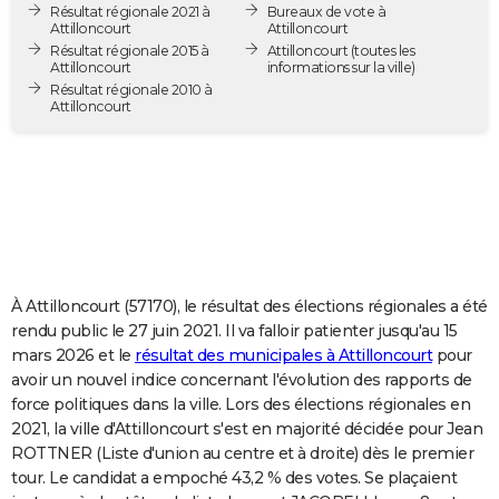
Résultat régionale 2021 à
Bureaux de vote à
City break
Voyage de noces
Climat
Destinations
Voyage nature
Forum
+
PHOTO
Attilloncourt
Attilloncourt
Résultat régionale 2015 à
Attilloncourt
(toutes les
Attilloncourt
informations sur la ville)
GUIDES D'ACHAT
Résultat régionale 2010 à
Attilloncourt
BONS PLANS
CARTE DE VOEUX
Carte Bonne année
Carte Pâques
Carte de Noël
Carte Saint-Valentin
Carte d'anniversaire
DICTIONNAIRE
Biographies
Expressions
Dictionnaire
Citations
Proverbes
PROGRAMME TV
COPAINS D'AVANT
À Attilloncourt (57170), le résultat des élections régionales a été
rendu public le 27 juin 2021. Il va falloir patienter jusqu'au 15
Se connecter
Collèges
Universités
Service militaire
S'inscrire
Lycées
Primaires
Entreprises
Avis de recherche
AVIS DE DÉCÈS
mars 2026 et le
résultat des municipales à Attilloncourt
pour
avoir un nouvel indice concernant l'évolution des rapports de
FORUM
force politiques dans la ville. Lors des élections régionales en
2021, la ville d'Attilloncourt s'est en majorité décidée pour Jean
Lifestyle
Sport
Television
Cinema
Bricolage
Culture
Auto
Voyage
ROTTNER (Liste d'union au centre et à droite) dès le premier
tour. Le candidat a empoché 43,2 % des votes. Se plaçaient