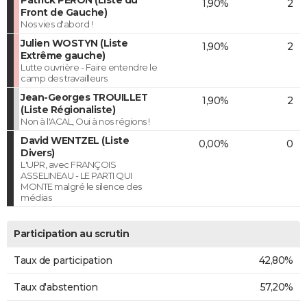
1,90%
2
Front de Gauche)
Nos vies d'abord !
Julien WOSTYN (Liste
1,90%
2
Extrême gauche)
Lutte ouvrière - Faire entendre le
camp des travailleurs
Jean-Georges TROUILLET
1,90%
2
(Liste Régionaliste)
Non à l'ACAL, Oui à nos régions !
David WENTZEL (Liste
0,00%
0
Divers)
L'UPR, avec FRANÇOIS
ASSELINEAU - LE PARTI QUI
MONTE malgré le silence des
médias
Participation au scrutin
Taux de participation
42,80%
Taux d'abstention
57,20%