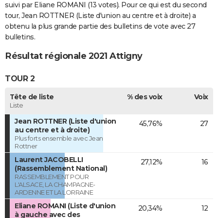
suivi par Eliane ROMANI (13 votes). Pour ce qui est du second
tour, Jean ROTTNER (Liste d'union au centre et à droite) a
obtenu la plus grande partie des bulletins de vote avec 27
bulletins.
Résultat régionale 2021 Attigny
TOUR 2
Tête de liste
% des voix
Voix
Liste
Jean ROTTNER (Liste d'union
45,76%
27
au centre et à droite)
Plus forts ensemble avec Jean
Rottner
Laurent JACOBELLI
27,12%
16
(Rassemblement National)
RASSEMBLEMENT POUR
L'ALSACE, LA CHAMPAGNE-
ARDENNE ET LA LORRAINE
Eliane ROMANI (Liste d'union
20,34%
12
à gauche avec des