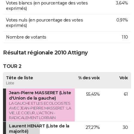
Votes blancs (en pourcentage des votes
3,64%
exprimés)
Votes nuls (en pourcentage des votes
0,91%
exprimés)
Nombre de votants
110
Résultat régionale 2010 Attigny
TOUR 2
Tête de liste
% des voix
Voix
Liste
Jean-Pierre MASSERET (Liste
55,45%
61
d'Union de la gauche)
LA GAUCHE ET LES ECOLOGISTES
AVEC JEAN-PIERRE MASSERET : LA
VIE, LE COEUR, L'ACTION -
RADICALEMENT LORRAIN
Laurent HENART (Liste de la
27,27%
30
majorité)