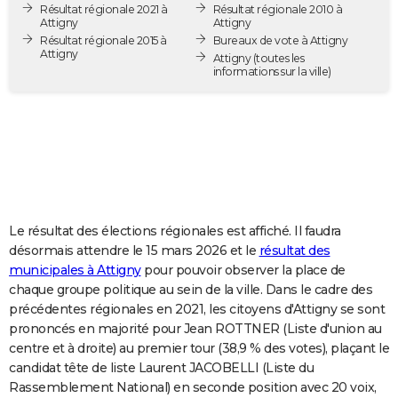
Résultat régionale 2021 à
Résultat régionale 2010 à
City break
Voyage de noces
Climat
Destinations
Voyage nature
Forum
+
PHOTO
Attigny
Attigny
Résultat régionale 2015 à
Bureaux de vote à Attigny
Attigny
GUIDES D'ACHAT
Attigny
(toutes les
informations sur la ville)
BONS PLANS
CARTE DE VOEUX
Carte Bonne année
Carte Pâques
Carte de Noël
Carte Saint-Valentin
Carte d'anniversaire
DICTIONNAIRE
Biographies
Expressions
Dictionnaire
Citations
Proverbes
PROGRAMME TV
Le résultat des élections régionales est affiché. Il faudra
COPAINS D'AVANT
désormais attendre le 15 mars 2026 et le
résultat des
municipales à Attigny
pour pouvoir observer la place de
Se connecter
Collèges
Universités
Service militaire
S'inscrire
Lycées
Primaires
Entreprises
Avis de recherche
AVIS DE DÉCÈS
chaque groupe politique au sein de la ville. Dans le cadre des
précédentes régionales en 2021, les citoyens d'Attigny se sont
FORUM
prononcés en majorité pour Jean ROTTNER (Liste d'union au
Lifestyle
Sport
Television
Cinema
Bricolage
Culture
Auto
Voyage
centre et à droite) au premier tour (38,9 % des votes), plaçant le
candidat tête de liste Laurent JACOBELLI (Liste du
Rassemblement National) en seconde position avec 20 voix,