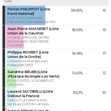
Liste
Florian PHILIPPOT (Liste
39,05%
41
Front National)
LISTE FRONT NATIONAL
PRESENTEE PAR MARINE LE PEN
Jean-Pierre MASSERET (Liste
18,10%
19
Union de la Gauche)
+ FORTE, + PROCHE, NOTRE
REGION AVEC JEAN-PIERRE
MASSERET
Philippe RICHERT (Liste
16,19%
17
Union de la Droite)
Unissons nos énergies avec
Philippe RICHERT
Sandrine BÉLIER (Liste
11,43%
12
d'Europe-Ecologie-Les Verts)
ÉCOLOGISTES, SOLIDAIRES ET
CITOYENS
Laurent JACOBELLI (Liste
9,52%
10
Debout la France)
DEBOUT LA FRANCE AVEC
NICOLAS DUPONT-AIGNAN
Patrick PERON (Liste du