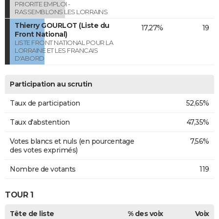
PRIORITE EMPLOI -
RASSEMBLONS LES LORRAINS
Thierry GOURLOT (Liste du
17,27%
19
Front National)
LISTE FRONT NATIONAL POUR LA
LORRAINE ET LES FRANCAIS
D'ABORD
Participation au scrutin
Taux de participation
52,65%
Taux d'abstention
47,35%
Votes blancs et nuls (en pourcentage
7,56%
des votes exprimés)
Nombre de votants
119
TOUR 1
Tête de liste
% des voix
Voix