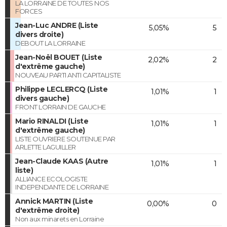
LA LORRAINE DE TOUTES NOS
FORCES
Jean-Luc ANDRE (Liste
5,05%
5
divers droite)
DEBOUT LA LORRAINE
Jean-Noël BOUET (Liste
2,02%
2
d'extrême gauche)
NOUVEAU PARTI ANTI CAPITALISTE
Philippe LECLERCQ (Liste
1,01%
1
divers gauche)
FRONT LORRAIN DE GAUCHE
Mario RINALDI (Liste
1,01%
1
d'extrême gauche)
LISTE OUVRIERE SOUTENUE PAR
ARLETTE LAGUILLER
Jean-Claude KAAS (Autre
1,01%
1
liste)
ALLIANCE ECOLOGISTE
INDEPENDANTE DE LORRAINE
Annick MARTIN (Liste
0,00%
0
d'extrême droite)
Non aux minarets en Lorraine