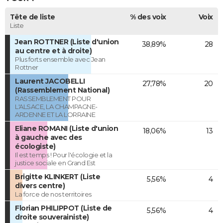
Tête de liste
% des voix
Voix
Liste
Jean ROTTNER (Liste d'union
38,89%
28
au centre et à droite)
Plus forts ensemble avec Jean
Rottner
Laurent JACOBELLI
27,78%
20
(Rassemblement National)
RASSEMBLEMENT POUR
L'ALSACE, LA CHAMPAGNE-
ARDENNE ET LA LORRAINE
Eliane ROMANI (Liste d'union
18,06%
13
à gauche avec des
écologiste)
Il est temps ! Pour l'écologie et la
justice sociale en Grand Est
Brigitte KLINKERT (Liste
5,56%
4
divers centre)
La force de nos territoires
Florian PHILIPPOT (Liste de
5,56%
4
droite souverainiste)