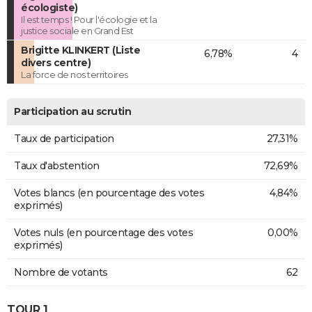
écologiste)
Il est temps ! Pour l'écologie et la
justice sociale en Grand Est
Brigitte KLINKERT (Liste
6,78%
4
divers centre)
La force de nos territoires
Participation au scrutin
Taux de participation
27,31%
Taux d'abstention
72,69%
Votes blancs (en pourcentage des votes
4,84%
exprimés)
Votes nuls (en pourcentage des votes
0,00%
exprimés)
Nombre de votants
62
TOUR 1