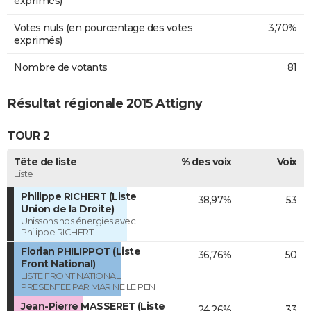
exprimés)
Votes nuls (en pourcentage des votes
3,70%
exprimés)
Nombre de votants
81
Résultat régionale 2015 Attigny
TOUR 2
Tête de liste
% des voix
Voix
Liste
Philippe RICHERT (Liste
38,97%
53
Union de la Droite)
Unissons nos énergies avec
Philippe RICHERT
Florian PHILIPPOT (Liste
36,76%
50
Front National)
LISTE FRONT NATIONAL
PRESENTEE PAR MARINE LE PEN
Jean-Pierre MASSERET (Liste
24,26%
33