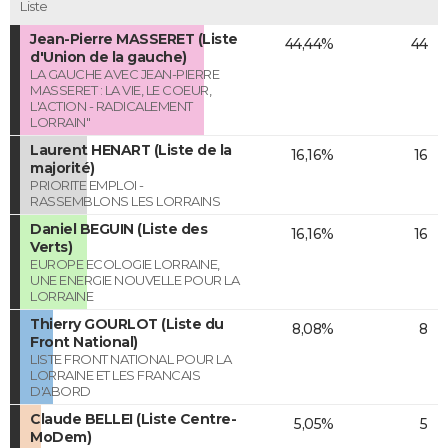
Liste
Jean-Pierre MASSERET (Liste
44,44%
44
d'Union de la gauche)
LA GAUCHE AVEC JEAN-PIERRE
MASSERET : LA VIE, LE COEUR,
L'ACTION - RADICALEMENT
LORRAIN"
Laurent HENART (Liste de la
16,16%
16
majorité)
PRIORITE EMPLOI -
RASSEMBLONS LES LORRAINS
Daniel BEGUIN (Liste des
16,16%
16
Verts)
EUROPE ECOLOGIE LORRAINE,
UNE ENERGIE NOUVELLE POUR LA
LORRAINE
Thierry GOURLOT (Liste du
8,08%
8
Front National)
LISTE FRONT NATIONAL POUR LA
LORRAINE ET LES FRANCAIS
D'ABORD
Claude BELLEI (Liste Centre-
5,05%
5
MoDem)