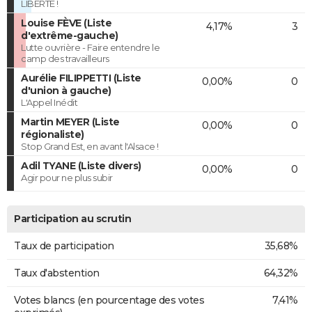
LIBERTÉ !
Louise FÈVE (Liste
4,17%
3
d'extrême-gauche)
Lutte ouvrière - Faire entendre le
camp des travailleurs
Aurélie FILIPPETTI (Liste
0,00%
0
d'union à gauche)
L'Appel Inédit
Martin MEYER (Liste
0,00%
0
régionaliste)
Stop Grand Est, en avant l'Alsace !
Adil TYANE (Liste divers)
0,00%
0
Agir pour ne plus subir
Participation au scrutin
Taux de participation
35,68%
Taux d'abstention
64,32%
Votes blancs (en pourcentage des votes
7,41%