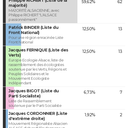
Philippe RICHERT (Liste de la
59,62%
62
majorité)
MAJORITÉ ALSACIENNE, avec
Philippe RICHERT "L'ALSACE
passionnément"
Patrick BINDER (Liste du
12,50%
13
Front National)
Pour une région enracinée Liste
Front National
Jacques FERNIQUE (Liste des
12,50%
13
Verts)
Europe Ecologie Alsace, liste de
rassemblement des écologistes
soutenue par les Verts, Régions et
Peuples Solidaires et le
Mouvement Ecologiste
Indépendant
Jacques BIGOT (Liste du
6,73%
7
Parti Socialiste)
Liste de Rassemblement
soutenue par le Parti Socialiste
Jacques CORDONNIER (Liste
1,92%
2
d'extrême droite)
Mouvement Régionaliste Alsacien
ALSACE d'abord! "Redonnons un