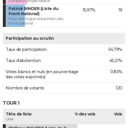
Europe Ecologie Alsace
Patrick BINDER (Liste du
15,97%
19
Front National)
Pour une région enracinée Liste
Front National
Participation au scrutin
Taux de participation
54,79%
Taux d'abstention
45,21%
Votes blancs et nuls (en pourcentage
0,83%
des votes exprimés)
Nombre de votants
120
TOUR 1
Tête de liste
% des voix
Voix
Liste