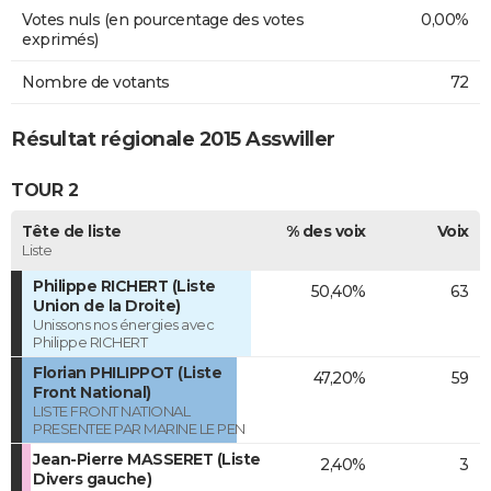
Votes nuls (en pourcentage des votes
0,00%
exprimés)
Nombre de votants
72
Résultat régionale 2015 Asswiller
TOUR 2
Tête de liste
% des voix
Voix
Liste
Philippe RICHERT (Liste
50,40%
63
Union de la Droite)
Unissons nos énergies avec
Philippe RICHERT
Florian PHILIPPOT (Liste
47,20%
59
Front National)
LISTE FRONT NATIONAL
PRESENTEE PAR MARINE LE PEN
Jean-Pierre MASSERET (Liste
2,40%
3
Divers gauche)