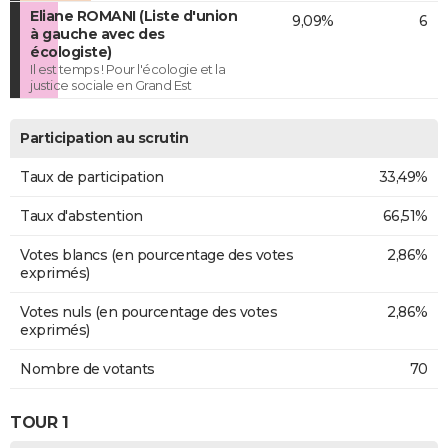
Eliane ROMANI (Liste d'union
9,09%
6
à gauche avec des
écologiste)
Il est temps ! Pour l'écologie et la
justice sociale en Grand Est
Participation au scrutin
Taux de participation
33,49%
Taux d'abstention
66,51%
Votes blancs (en pourcentage des votes
2,86%
exprimés)
Votes nuls (en pourcentage des votes
2,86%
exprimés)
Nombre de votants
70
TOUR 1