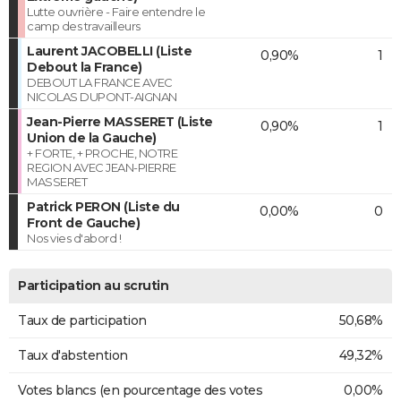
Lutte ouvrière - Faire entendre le
camp des travailleurs
Laurent JACOBELLI (Liste
0,90%
1
Debout la France)
DEBOUT LA FRANCE AVEC
NICOLAS DUPONT-AIGNAN
Jean-Pierre MASSERET (Liste
0,90%
1
Union de la Gauche)
+ FORTE, + PROCHE, NOTRE
REGION AVEC JEAN-PIERRE
MASSERET
Patrick PERON (Liste du
0,00%
0
Front de Gauche)
Nos vies d'abord !
Participation au scrutin
Taux de participation
50,68%
Taux d'abstention
49,32%
Votes blancs (en pourcentage des votes
0,00%