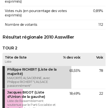
exprimés)
Votes nuls (en pourcentage des votes
0,89%
exprimés)
Nombre de votants
112
Résultat régionale 2010 Asswiller
TOUR 2
Tête de liste
% des voix
Voix
Liste
Philippe RICHERT (Liste de la
65,55%
78
majorité)
MAJORITÉ ALSACIENNE, avec
Philippe RICHERT "L'ALSACE
passionnément"
Jacques BIGOT (Liste
18,49%
22
d'Union de la gauche)
Liste de Rassemblement
soutenue par le Parti Socialiste et