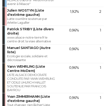
avenir à l'Alsace"
Julien WOSTYN (Liste
1,92%
2
d'extrême gauche)
Lutte ouvrière soutenue par
Arlette Laguiller
Patrick STRIBY (Liste divers
0,96%
1
droite)
www.alsace-notre-terre.fr le
centre droit: la vraie alternative
Manuel SANTIAGO (Autre
0,96%
1
liste)
Ecologie sociale, solidaire et
décroissante
Yann WEHRLING (Liste
0,96%
1
Centre-MoDem)
LISTE ALSACE DEMOCRATE
CONDUITE PAR YANN WEHRLING
ET ODILE UHLRICH MALLET
SOUTENUE PAR FRANCOIS
BAYROU
Yvan ZIMMERMANN (Liste
0,96%
1
d'extrême gauche)
Tout changer, rien lâcher! Liste