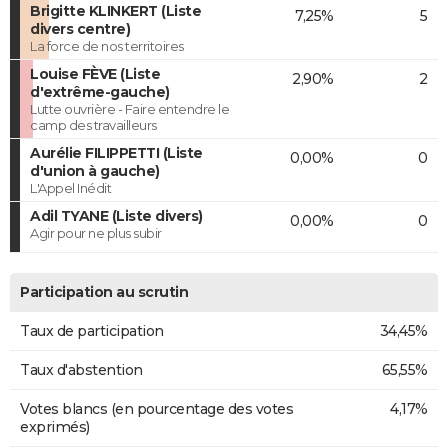
Brigitte KLINKERT (Liste
7,25%
5
divers centre)
La force de nos territoires
Louise FÈVE (Liste
2,90%
2
d'extrême-gauche)
Lutte ouvrière - Faire entendre le
camp des travailleurs
Aurélie FILIPPETTI (Liste
0,00%
0
d'union à gauche)
L'Appel Inédit
Adil TYANE (Liste divers)
0,00%
0
Agir pour ne plus subir
Participation au scrutin
Taux de participation
34,45%
Taux d'abstention
65,55%
Votes blancs (en pourcentage des votes
4,17%
exprimés)