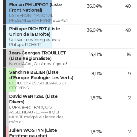
Florian PHILIPPOT (Liste
36,04%
40
Front National)
LISTE FRONT NATIONAL
PRESENTEE PAR MARINE LE PEN
Philippe RICHERT (Liste
36,04%
40
Union de la Droite)
Unissons nos énergies avec
Philippe RICHERT
Jean-Georges TROUILLET
14,41%
16
(Liste Régionaliste)
Non à l'ACAL, Oui à nos régions !
Sandrine BÉLIER (Liste
8,11%
9
d'Europe-Ecologie-Les Verts)
ÉCOLOGISTES, SOLIDAIRES ET
CITOYENS
David WENTZEL (Liste
1,80%
2
Divers)
L'UPR, avec FRANÇOIS
ASSELINEAU - LE PARTI QUI
MONTE malgré le silence des
médias
Julien WOSTYN (Liste
1,80%
2
Extrême gauche)