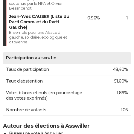
soutenue par le NPA et Olivier
Besancenot
Jean-Yves CAUSER (Liste du
0,96%
1
Parti Comm. et du Parti
Gauche)
Ensemble pour une Alsace à
gauche, solidaire, écologique et
citoyenne
Participation au scrutin
Taux de participation
48,40%
Taux d'abstention
51,60%
Votes blancs et nuls (en pourcentage
1,89%
des votes exprimés)
Nombre de votants
106
Autour des élections à Asswiller
Bureau de vote à Asswiller