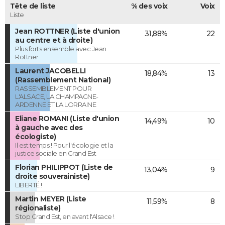
Tête de liste
% des voix
Voix
Liste
Jean ROTTNER (Liste d'union
31,88%
22
au centre et à droite)
Plus forts ensemble avec Jean
Rottner
Laurent JACOBELLI
18,84%
13
(Rassemblement National)
RASSEMBLEMENT POUR
L'ALSACE, LA CHAMPAGNE-
ARDENNE ET LA LORRAINE
Eliane ROMANI (Liste d'union
14,49%
10
à gauche avec des
écologiste)
Il est temps ! Pour l'écologie et la
justice sociale en Grand Est
Florian PHILIPPOT (Liste de
13,04%
9
droite souverainiste)
LIBERTÉ !
Martin MEYER (Liste
11,59%
8
régionaliste)
Stop Grand Est, en avant l'Alsace !