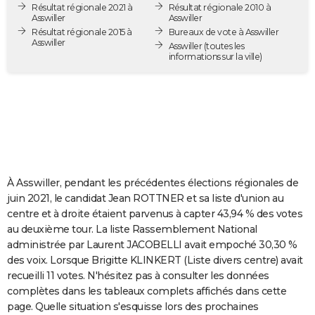
Résultat régionale 2021 à
Résultat régionale 2010 à
City break
Voyage de noces
Climat
Destinations
Voyage nature
Forum
+
PHOTO
Asswiller
Asswiller
Résultat régionale 2015 à
Bureaux de vote à Asswiller
Asswiller
GUIDES D'ACHAT
Asswiller
(toutes les
informations sur la ville)
BONS PLANS
CARTE DE VOEUX
Carte Bonne année
Carte Pâques
Carte de Noël
Carte Saint-Valentin
Carte d'anniversaire
DICTIONNAIRE
Biographies
Expressions
Dictionnaire
Citations
Proverbes
PROGRAMME TV
À Asswiller, pendant les précédentes élections régionales de
COPAINS D'AVANT
juin 2021, le candidat Jean ROTTNER et sa liste d'union au
centre et à droite étaient parvenus à capter 43,94 % des votes
Se connecter
Collèges
Universités
Service militaire
S'inscrire
Lycées
Primaires
Entreprises
Avis de recherche
AVIS DE DÉCÈS
au deuxième tour. La liste Rassemblement National
administrée par Laurent JACOBELLI avait empoché 30,30 %
FORUM
des voix. Lorsque Brigitte KLINKERT (Liste divers centre) avait
Lifestyle
Sport
Television
Cinema
Bricolage
Culture
Auto
Voyage
recueilli 11 votes. N'hésitez pas à consulter les données
complètes dans les tableaux complets affichés dans cette
page. Quelle situation s'esquisse lors des prochaines