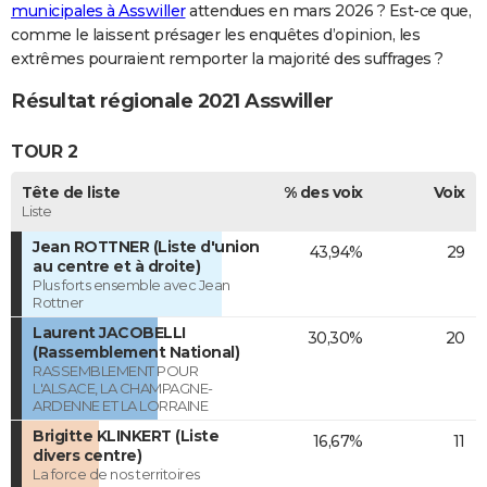
municipales à Asswiller
attendues en mars 2026 ? Est-ce que,
comme le laissent présager les enquêtes d’opinion, les
extrêmes pourraient remporter la majorité des suffrages ?
Résultat régionale 2021 Asswiller
TOUR 2
Tête de liste
% des voix
Voix
Liste
Jean ROTTNER (Liste d'union
43,94%
29
au centre et à droite)
Plus forts ensemble avec Jean
Rottner
Laurent JACOBELLI
30,30%
20
(Rassemblement National)
RASSEMBLEMENT POUR
L'ALSACE, LA CHAMPAGNE-
ARDENNE ET LA LORRAINE
Brigitte KLINKERT (Liste
16,67%
11
divers centre)
La force de nos territoires