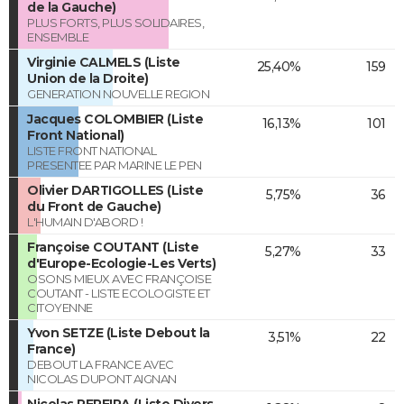
de la Gauche)
PLUS FORTS, PLUS SOLIDAIRES,
ENSEMBLE
Virginie CALMELS (Liste
25,40%
159
Union de la Droite)
GENERATION NOUVELLE REGION
Jacques COLOMBIER (Liste
16,13%
101
Front National)
LISTE FRONT NATIONAL
PRESENTEE PAR MARINE LE PEN
Olivier DARTIGOLLES (Liste
5,75%
36
du Front de Gauche)
L'HUMAIN D'ABORD !
Françoise COUTANT (Liste
5,27%
33
d'Europe-Ecologie-Les Verts)
OSONS MIEUX AVEC FRANÇOISE
COUTANT - LISTE ECOLOGISTE ET
CITOYENNE
Yvon SETZE (Liste Debout la
3,51%
22
France)
DEBOUT LA FRANCE AVEC
NICOLAS DUPONT AIGNAN
Nicolas PEREIRA (Liste Divers