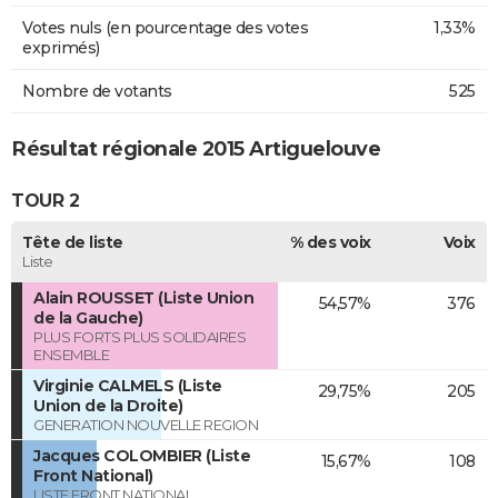
Votes nuls (en pourcentage des votes
1,33%
exprimés)
Nombre de votants
525
Résultat régionale 2015 Artiguelouve
TOUR 2
Tête de liste
% des voix
Voix
Liste
Alain ROUSSET (Liste Union
54,57%
376
de la Gauche)
PLUS FORTS PLUS SOLIDAIRES
ENSEMBLE
Virginie CALMELS (Liste
29,75%
205
Union de la Droite)
GENERATION NOUVELLE REGION
Jacques COLOMBIER (Liste
15,67%
108
Front National)
LISTE FRONT NATIONAL