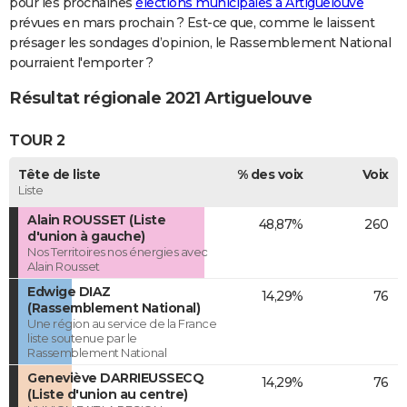
pour les prochaines
élections municipales à Artiguelouve
prévues en mars prochain ? Est-ce que, comme le laissent
présager les sondages d’opinion, le Rassemblement National
pourraient l'emporter ?
Résultat régionale 2021 Artiguelouve
TOUR 2
Tête de liste
% des voix
Voix
Liste
Alain ROUSSET (Liste
48,87%
260
d'union à gauche)
Nos Territoires nos énergies avec
Alain Rousset
Edwige DIAZ
14,29%
76
(Rassemblement National)
Une région au service de la France
liste soutenue par le
Rassemblement National
Geneviève DARRIEUSSECQ
14,29%
76
(Liste d'union au centre)