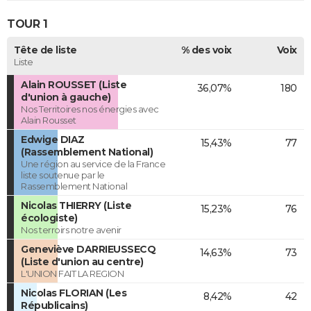
TOUR 1
Tête de liste
% des voix
Voix
Liste
Alain ROUSSET (Liste
36,07%
180
d'union à gauche)
Nos Territoires nos énergies avec
Alain Rousset
Edwige DIAZ
15,43%
77
(Rassemblement National)
Une région au service de la France
liste soutenue par le
Rassemblement National
Nicolas THIERRY (Liste
15,23%
76
écologiste)
Nos terroirs notre avenir
Geneviève DARRIEUSSECQ
14,63%
73
(Liste d'union au centre)
L'UNION FAIT LA REGION
Nicolas FLORIAN (Les
8,42%
42
Républicains)