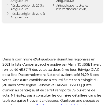
Artiguelouve
Artiguelouve
City break
Voyage de noces
Climat
Destinations
Voyage nature
Forum
+
Résultat régionale 2015 à
Artiguelouve
(toutes les
PHOTO
Artiguelouve
informations sur la ville)
Résultat régionale 2010 à
GUIDES D'ACHAT
Artiguelouve
BONS PLANS
CARTE DE VOEUX
Carte Bonne année
Carte Pâques
Carte de Noël
Carte Saint-Valentin
Carte d'anniversaire
DICTIONNAIRE
Biographies
Expressions
Dictionnaire
Citations
Proverbes
PROGRAMME TV
Dans la commune d'Artiguelouve, durant les régionales en
COPAINS D'AVANT
2021, la liste d'union à gauche guidée par Alain ROUSSET avait
remporté 48,87 % des votes au deuxième tour. Edwige DIAZ
Se connecter
Collèges
Universités
Service militaire
S'inscrire
Lycées
Primaires
Entreprises
Avis de recherche
AVIS DE DÉCÈS
et sa liste Rassemblement National avaient raflé 14,29 % des
votes. Une autre candidature a résussi à tirer son épingle du
FORUM
jeu dans cette région. Geneviève DARRIEUSSECQ (Liste
d'union au centre) avait de ce fait remporté 76 bulletins de
Lifestyle
Sport
Television
Cinema
Bricolage
Culture
Auto
Voyage
vote. N'hésitez pas à consulter les données détaillées dans les
tableaux qui se trouvent ci-dessous. Quel scénario s'esquisse