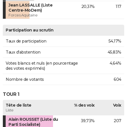
Jean LASSALLE (Liste
20,31%
117
Centre-MoDem)
Forces Aquitaine
Participation au scrutin
Taux de participation
54,17%
Taux d'abstention
45,83%
Votes blancs et nuls (en pourcentage
4,64%
des votes exprimés)
Nombre de votants
604
TOUR 1
Tête de liste
% des voix
Voix
Liste
Alain ROUSSET (Liste du
39,73%
207
Parti Socialiste)