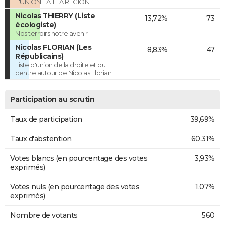
L'UNION FAIT LA REGION
Nicolas THIERRY (Liste
13,72%
73
écologiste)
Nos terroirs notre avenir
Nicolas FLORIAN (Les
8,83%
47
Républicains)
Liste d'union de la droite et du
centre autour de Nicolas Florian
Participation au scrutin
Taux de participation
39,69%
Taux d'abstention
60,31%
Votes blancs (en pourcentage des votes
3,93%
exprimés)
Votes nuls (en pourcentage des votes
1,07%
exprimés)
Nombre de votants
560