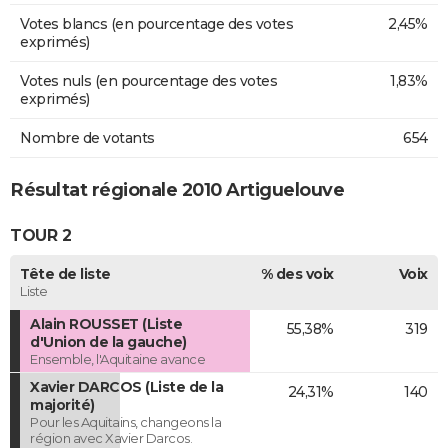
Votes blancs (en pourcentage des votes
2,45%
exprimés)
Votes nuls (en pourcentage des votes
1,83%
exprimés)
Nombre de votants
654
Résultat régionale 2010 Artiguelouve
TOUR 2
Tête de liste
% des voix
Voix
Liste
Alain ROUSSET (Liste
55,38%
319
d'Union de la gauche)
Ensemble, l'Aquitaine avance
Xavier DARCOS (Liste de la
24,31%
140
majorité)
Pour les Aquitains, changeons la
région avec Xavier Darcos.