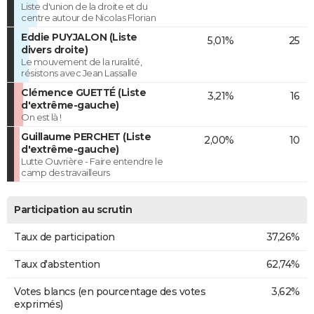
Liste d'union de la droite et du
centre autour de Nicolas Florian
Eddie PUYJALON (Liste
5,01%
25
divers droite)
Le mouvement de la ruralité,
résistons avec Jean Lassalle
Clémence GUETTÉ (Liste
3,21%
16
d'extrême-gauche)
On est là !
Guillaume PERCHET (Liste
2,00%
10
d'extrême-gauche)
Lutte Ouvrière - Faire entendre le
camp des travailleurs
Participation au scrutin
Taux de participation
37,26%
Taux d'abstention
62,74%
Votes blancs (en pourcentage des votes
3,62%
exprimés)