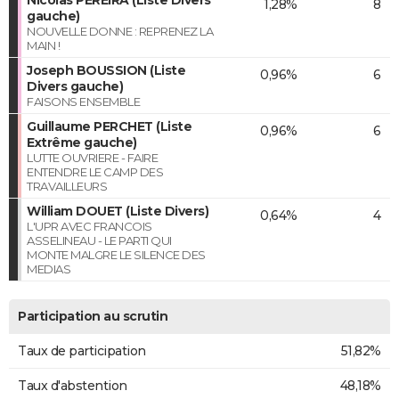
1,28%
8
gauche)
NOUVELLE DONNE : REPRENEZ LA
MAIN !
Joseph BOUSSION (Liste
0,96%
6
Divers gauche)
FAISONS ENSEMBLE
Guillaume PERCHET (Liste
0,96%
6
Extrême gauche)
LUTTE OUVRIERE - FAIRE
ENTENDRE LE CAMP DES
TRAVAILLEURS
William DOUET (Liste Divers)
0,64%
4
L'UPR AVEC FRANCOIS
ASSELINEAU - LE PARTI QUI
MONTE MALGRE LE SILENCE DES
MEDIAS
Participation au scrutin
Taux de participation
51,82%
Taux d'abstention
48,18%