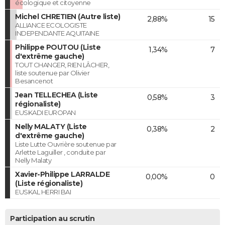
écologique et citoyenne
Michel CHRETIEN (Autre liste)
2,88%
15
ALLIANCE ECOLOGISTE
INDEPENDANTE AQUITAINE
Philippe POUTOU (Liste
1,34%
7
d'extrême gauche)
TOUT CHANGER, RIEN LÂCHER,
liste soutenue par Olivier
Besancenot
Jean TELLECHEA (Liste
0,58%
3
régionaliste)
EUSKADI EUROPAN
Nelly MALATY (Liste
0,38%
2
d'extrême gauche)
Liste Lutte Ouvrière soutenue par
Arlette Laguiller , conduite par
Nelly Malaty
Xavier-Philippe LARRALDE
0,00%
0
(Liste régionaliste)
EUSKAL HERRI BAI
Participation au scrutin