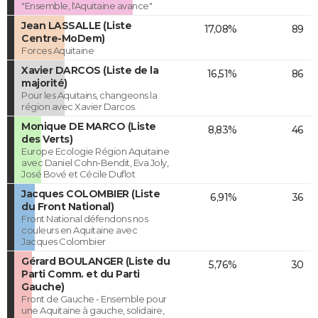
"Ensemble, l'Aquitaine avance"
Jean LASSALLE (Liste
17,08%
89
Centre-MoDem)
Forces Aquitaine
Xavier DARCOS (Liste de la
16,51%
86
majorité)
Pour les Aquitains, changeons la
région avec Xavier Darcos.
Monique DE MARCO (Liste
8,83%
46
des Verts)
Europe Ecologie Région Aquitaine
avec Daniel Cohn-Bendit, Eva Joly,
José Bové et Cécile Duflot
Jacques COLOMBIER (Liste
6,91%
36
du Front National)
Front National défendons nos
couleurs en Aquitaine avec
Jacques Colombier
Gérard BOULANGER (Liste du
5,76%
30
Parti Comm. et du Parti
Gauche)
Front de Gauche - Ensemble pour
une Aquitaine à gauche, solidaire,