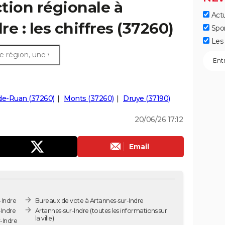
ction régionale à
Actu
e : les chiffres (37260)
Spo
Les 
de-Ruan (37260)
Monts (37260)
Druye (37190)
20/06/26 17:12
Email
-Indre
Bureaux de vote à Artannes-sur-Indre
-Indre
Artannes-sur-Indre
(toutes les informations sur
la ville)
-Indre