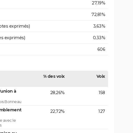
27,19%
72,81%
otes exprimés)
3,63%
es exprimés)
0,33%
606
% des voix
Voix
'union à
28,26%
158
çois Bonneau
emblement
22,72%
127
e avec le
s