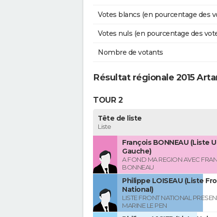
Votes blancs (en pourcentage des v
Votes nuls (en pourcentage des vot
Nombre de votants
Résultat régionale 2015 Art
TOUR 2
Tête de liste
Liste
François BONNEAU (Liste U
Gauche)
A FOND MA REGION AVEC FRA
BONNEAU
Philippe LOISEAU (Liste Fr
National)
LISTE FRONT NATIONAL PRESEN
MARINE LE PEN