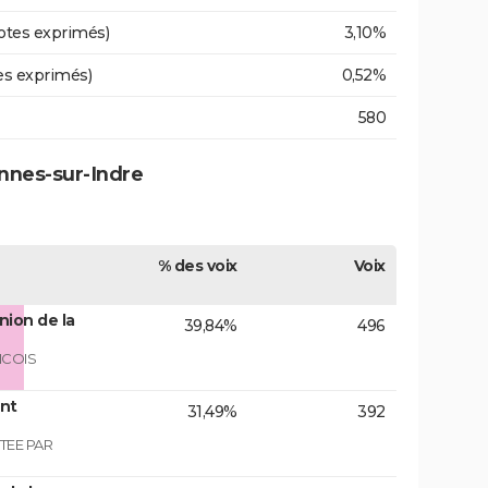
otes exprimés)
3,10%
es exprimés)
0,52%
580
annes-sur-Indre
% des voix
Voix
nion de la
39,84%
496
NCOIS
ont
31,49%
392
TEE PAR