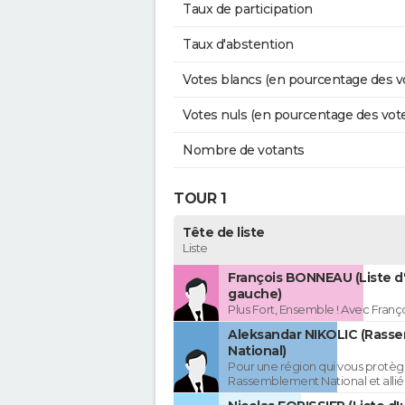
Taux de participation
Taux d'abstention
Votes blancs (en pourcentage des v
Votes nuls (en pourcentage des vot
Nombre de votants
TOUR 1
Tête de liste
Liste
François BONNEAU (Liste d
gauche)
Plus Fort, Ensemble ! Avec Fran
Aleksandar NIKOLIC (Rass
National)
Pour une région qui vous protèg
Rassemblement National et allié