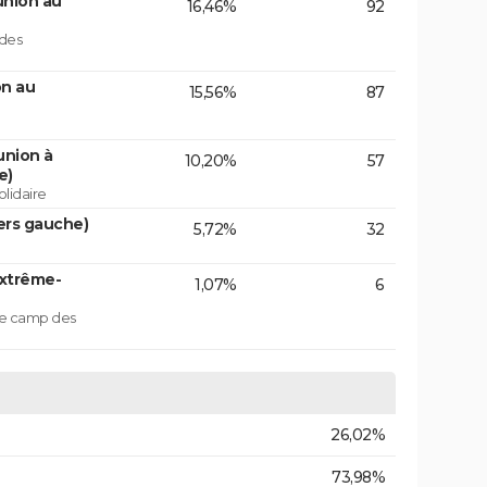
union au
16,46%
92
 des
on au
15,56%
87
union à
10,20%
57
e)
lidaire
ers gauche)
5,72%
32
extrême-
1,07%
6
 le camp des
26,02%
73,98%