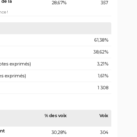
 de la
28,67%
357
nce !
61,38%
38,62%
otes exprimés)
3,21%
es exprimés)
1,61%
1 308
% des voix
Voix
ont
30,28%
304