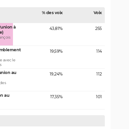
% des voix
Voix
'union à
43,81%
255
e)
ançois
emblement
19,59%
114
e avec le
s
union au
19,24%
112
 des
on au
17,35%
101