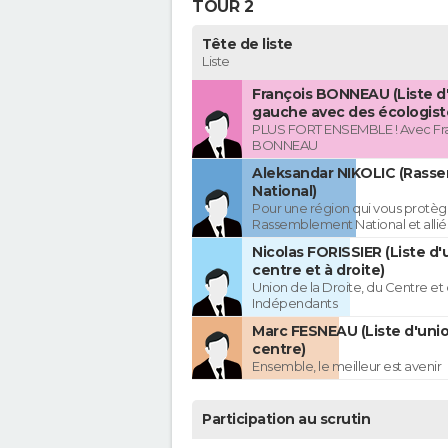
TOUR 2
Tête de liste
Liste
François BONNEAU (Liste d
gauche avec des écologist
PLUS FORT ENSEMBLE ! Avec Fr
BONNEAU
Aleksandar NIKOLIC (Rass
National)
Pour une région qui vous protèg
Rassemblement National et allié
Nicolas FORISSIER (Liste d'
centre et à droite)
Union de la Droite, du Centre et
Indépendants
Marc FESNEAU (Liste d'uni
centre)
Ensemble, le meilleur est avenir
Participation au scrutin