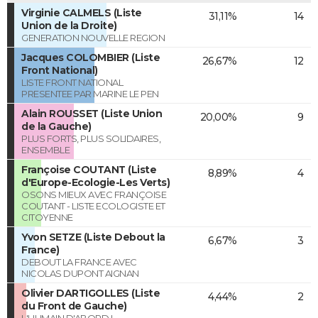
Virginie CALMELS (Liste
31,11%
14
Union de la Droite)
GENERATION NOUVELLE REGION
Jacques COLOMBIER (Liste
26,67%
12
Front National)
LISTE FRONT NATIONAL
PRESENTEE PAR MARINE LE PEN
Alain ROUSSET (Liste Union
20,00%
9
de la Gauche)
PLUS FORTS, PLUS SOLIDAIRES,
ENSEMBLE
Françoise COUTANT (Liste
8,89%
4
d'Europe-Ecologie-Les Verts)
OSONS MIEUX AVEC FRANÇOISE
COUTANT - LISTE ECOLOGISTE ET
CITOYENNE
Yvon SETZE (Liste Debout la
6,67%
3
France)
DEBOUT LA FRANCE AVEC
NICOLAS DUPONT AIGNAN
Olivier DARTIGOLLES (Liste
4,44%
2
du Front de Gauche)
L'HUMAIN D'ABORD !