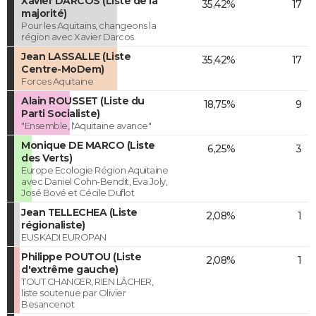
Xavier DARCOS (Liste de la
35,42%
17
majorité)
Pour les Aquitains, changeons la
région avec Xavier Darcos.
Jean LASSALLE (Liste
35,42%
17
Centre-MoDem)
Forces Aquitaine
Alain ROUSSET (Liste du
18,75%
9
Parti Socialiste)
"Ensemble, l'Aquitaine avance"
Monique DE MARCO (Liste
6,25%
3
des Verts)
Europe Ecologie Région Aquitaine
avec Daniel Cohn-Bendit, Eva Joly,
José Bové et Cécile Duflot
Jean TELLECHEA (Liste
2,08%
1
régionaliste)
EUSKADI EUROPAN
Philippe POUTOU (Liste
2,08%
1
d'extrême gauche)
TOUT CHANGER, RIEN LÂCHER,
liste soutenue par Olivier
Besancenot