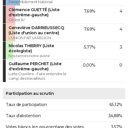
Rassemblement National
Clémence GUETTÉ (Liste
7,69%
4
d'extrême-gauche)
On est là !
Geneviève DARRIEUSSECQ
7,69%
4
(Liste d'union au centre)
L'UNION FAIT LA REGION
Nicolas THIERRY (Liste
5,77%
3
écologiste)
Nos terroirs notre avenir
Guillaume PERCHET (Liste
0,00%
0
d'extrême-gauche)
Lutte Ouvrière - Faire entendre le
camp des travailleurs
Participation au scrutin
Taux de participation
65,12%
Taux d'abstention
34,88%
Votes blancs (en pourcentage des votes
3,57%