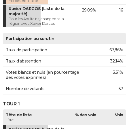
Forces Aquitaine
Xavier DARCOS (Liste de la
29,09%
16
majorité)
Pour les Aquitains, changeons la
région avec Xavier Darcos.
Participation au scrutin
Taux de participation
67,86%
Taux d'abstention
32,14%
Votes blancs et nuls (en pourcentage
3,51%
des votes exprimés)
Nombre de votants
57
TOUR 1
Tête de liste
% des voix
Voix
Liste