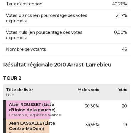
Taux d'abstention
40,26%
Votes blancs (en pourcentage des votes
2,17%
exprimés)
Votes nuls (en pourcentage des votes
0,00%
exprimés)
Nombre de votants
46
Résultat régionale 2010 Arrast-Larrebieu
TOUR 2
Tête de liste
% des voix
Voix
Liste
Alain ROUSSET (Liste
36,36%
20
d'Union de la gauche)
Ensemble, l'Aquitaine avance
Jean LASSALLE (Liste
34,55%
19
Centre-MoDem)