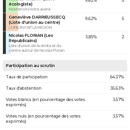
9,62%
5
écologiste)
Nos terroirs notre avenir
Geneviève DARRIEUSSECQ
9,62%
5
(Liste d'union au centre)
L'UNION FAIT LA REGION
Nicolas FLORIAN (Les
3,85%
2
Républicains)
Liste d'union de la droite et du
centre autour de Nicolas Florian
Participation au scrutin
Taux de participation
64,37%
Taux d'abstention
35,63%
Votes blancs (en pourcentage des votes
3,57%
exprimés)
Votes nuls (en pourcentage des votes
3,57%
exprimés)