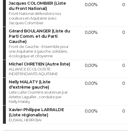
Jacques COLOMBIER (Liste
0,00%
0
du Front National)
Front National défendons nos
couleurs en Aquitaine avec
Jacques Colombier
Gérard BOULANGER (Liste du
0,00%
0
Parti Comm. et du Parti
Gauche)
Front de Gauche - Ensemble pour
une Aquitaine à gauche, solidaire,
écologique et citoyenne
Michel CHRETIEN (Autre liste)
0,00%
0
ALLIANCE ECOLOGISTE
INDEPENDANTE AQUITAINE
Nelly MALATY (Liste
0,00%
0
d'extrême gauche)
Liste Lutte Ouvrière soutenue par
Arlette Laguiller , conduite par
Nelly Malaty
Xavier-Philippe LARRALDE
0,00%
0
(Liste régionaliste)
EUSKAL HERRI BAI