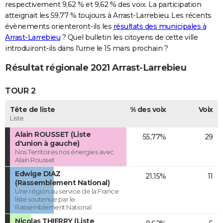
respectivement 9,62 % et 9,62 % des voix. La participation
atteignait les 59,77 % toujours à Arrast-Larrebieu. Les récents
évènements orienteront-ils les
résultats des municipales à
Arrast-Larrebieu
? Quel bulletin les citoyens de cette ville
introduiront-ils dans l'urne le 15 mars prochain ?
Résultat régionale 2021 Arrast-Larrebieu
TOUR 2
Tête de liste
% des voix
Voix
Liste
Alain ROUSSET (Liste
55,77%
29
d'union à gauche)
Nos Territoires nos énergies avec
Alain Rousset
Edwige DIAZ
21,15%
11
(Rassemblement National)
Une région au service de la France
liste soutenue par le
Rassemblement National
Nicolas THIERRY (Liste