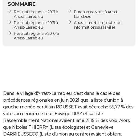
SOMMAIRE
City break
Voyage de noces
Climat
Destinations
Voyage nature
Forum
+
PHOTO
Résultat régionale 2021 à
Bureaux de vote à Arrast-
Arrast-Larrebieu
Larrebieu
GUIDES D'ACHAT
Résultat régionale 2015 à
Arrast-Larrebieu
(toutes les
Arrast-Larrebieu
informations sur la ville)
BONS PLANS
Résultat régionale 2010 à
Arrast-Larrebieu
CARTE DE VOEUX
Carte Bonne année
Carte Pâques
Carte de Noël
Carte Saint-Valentin
Carte d'anniversaire
DICTIONNAIRE
Biographies
Expressions
Dictionnaire
Citations
Proverbes
PROGRAMME TV
COPAINS D'AVANT
Dans le village d'Arrast-Larrebieu, c'est dans le cadre des
Se connecter
Collèges
Universités
Service militaire
S'inscrire
Lycées
Primaires
Entreprises
Avis de recherche
AVIS DE DÉCÈS
précédentes régionales en juin 2021 que la liste d'union à
gauche menée par Alain ROUSSET avait décroché 55,77 % des
FORUM
votes au deuxième tour. Edwige DIAZ et sa liste
Lifestyle
Sport
Television
Cinema
Bricolage
Culture
Auto
Voyage
Rassemblement National avaient raflé 21,15 % des voix. Alors
que Nicolas THIERRY (Liste écologiste) et Geneviève
DARRIEUSSECQ (Liste d'union au centre) avaient obtenu