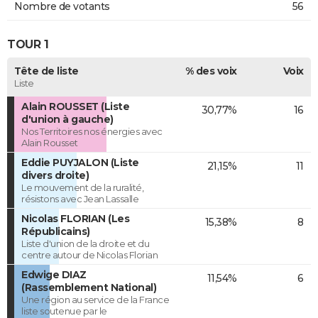
Nombre de votants
56
TOUR 1
Tête de liste
% des voix
Voix
Liste
Alain ROUSSET (Liste
30,77%
16
d'union à gauche)
Nos Territoires nos énergies avec
Alain Rousset
Eddie PUYJALON (Liste
21,15%
11
divers droite)
Le mouvement de la ruralité,
résistons avec Jean Lassalle
Nicolas FLORIAN (Les
15,38%
8
Républicains)
Liste d'union de la droite et du
centre autour de Nicolas Florian
Edwige DIAZ
11,54%
6
(Rassemblement National)
Une région au service de la France
liste soutenue par le