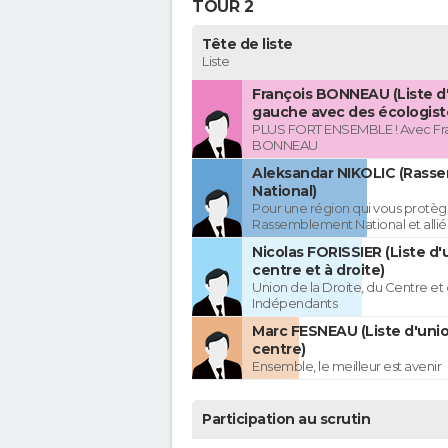
TOUR 2
Tête de liste
Liste
François BONNEAU (Liste d
gauche avec des écologist
PLUS FORT ENSEMBLE ! Avec Fr
BONNEAU
Aleksandar NIKOLIC (Rass
National)
Pour une région qui vous protèg
Rassemblement National et allié
Nicolas FORISSIER (Liste d'
centre et à droite)
Union de la Droite, du Centre et
Indépendants
Marc FESNEAU (Liste d'uni
centre)
Ensemble, le meilleur est avenir
Participation au scrutin