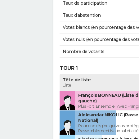
Taux de participation
Taux d'abstention
Votes blancs (en pourcentage des v
Votes nuls (en pourcentage des vot
Nombre de votants
TOUR 1
Tête de liste
Liste
François BONNEAU (Liste d
gauche)
Plus Fort, Ensemble ! Avec Fran
Aleksandar NIKOLIC (Rass
National)
Pour une région qui vous protèg
Rassemblement National et allié