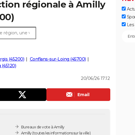
ction régionale à Amilly
Actu
200)
Spo
Les 
gis (45200)
Conflans-sur-Loing (45700)
 (45120)
20/06/26 17:12
Email
Bureaux de vote à Amilly
Amilly
(toutes les informations sur la ville)