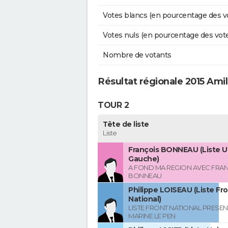
Votes blancs (en pourcentage des v
Votes nuls (en pourcentage des vot
Nombre de votants
Résultat régionale 2015 Amil
TOUR 2
Tête de liste
Liste
François BONNEAU (Liste U
Gauche)
A FOND MA REGION AVEC FRA
BONNEAU
Philippe LOISEAU (Liste Fr
National)
LISTE FRONT NATIONAL PRESEN
MARINE LE PEN