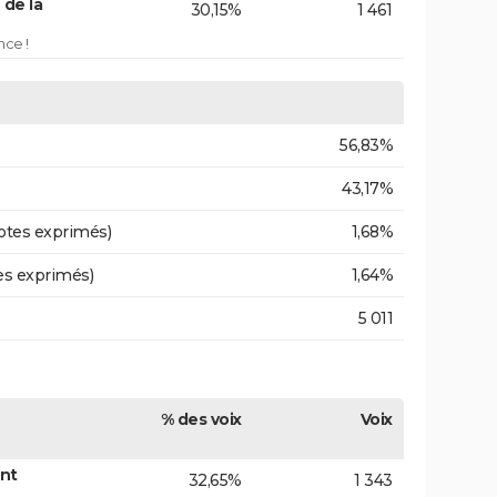
 de la
30,15%
1 461
nce !
56,83%
43,17%
otes exprimés)
1,68%
es exprimés)
1,64%
5 011
% des voix
Voix
ont
32,65%
1 343