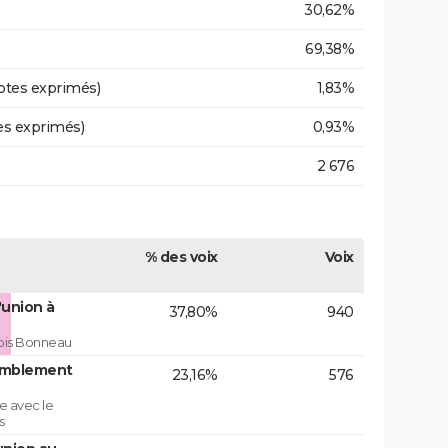
30,62%
69,38%
otes exprimés)
1,83%
es exprimés)
0,93%
2 676
% des voix
Voix
'union à
37,80%
940
çois Bonneau
emblement
23,16%
576
e avec le
s