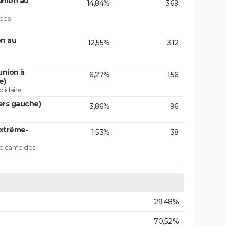
union au
14,84%
369
 des
on au
12,55%
312
union à
6,27%
156
e)
lidaire
ers gauche)
3,86%
96
extrême-
1,53%
38
 le camp des
29,48%
70,52%