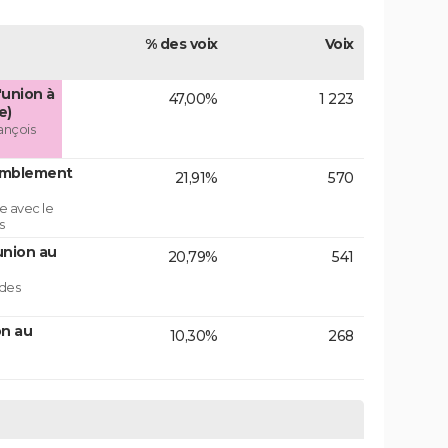
% des voix
Voix
'union à
47,00%
1 223
e)
ançois
emblement
21,91%
570
e avec le
s
union au
20,79%
541
 des
on au
10,30%
268