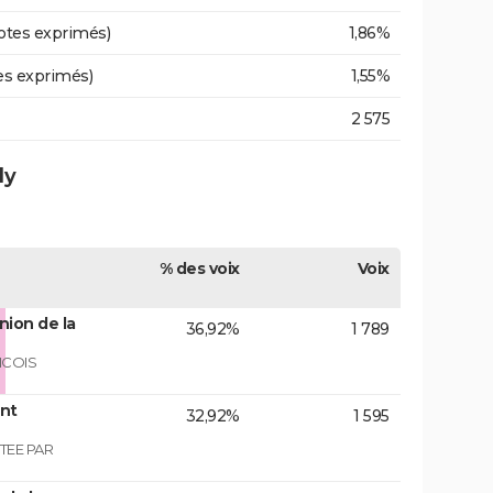
otes exprimés)
1,86%
es exprimés)
1,55%
2 575
ly
% des voix
Voix
nion de la
36,92%
1 789
NCOIS
ont
32,92%
1 595
TEE PAR