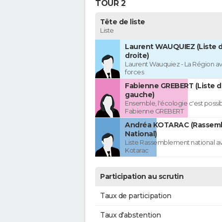
TOUR 2
Tête de liste
Liste
Laurent WAUQUIEZ (Liste d
droite)
Laurent Wauquiez - La Région av
forces
Fabienne GREBERT (Liste d
gauche)
Ensemble, l'écologie c'est possi
Fabienne GREBERT
Andréa KOTARAC (Rassem
National)
Liste Rassemblement national a
Kotarac
Participation au scrutin
Taux de participation
Taux d'abstention