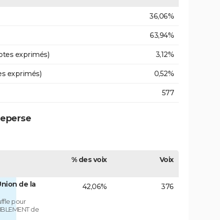
36,06%
63,94%
otes exprimés)
3,12%
es exprimés)
0,52%
577
ueperse
% des voix
Voix
nion de la
42,06%
376
fle pour
MBLEMENT de