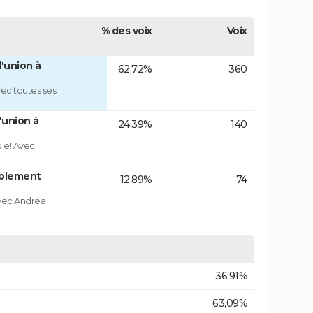
% des voix
Voix
'union à
62,72%
360
ec toutes ses
'union à
24,39%
140
ble! Avec
blement
12,89%
74
vec Andréa
36,91%
63,09%