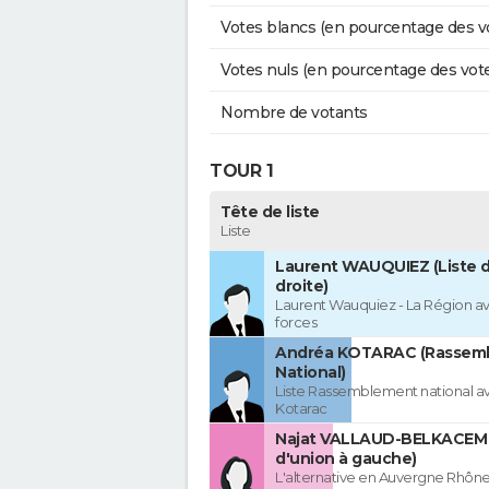
Votes blancs (en pourcentage des v
Votes nuls (en pourcentage des vot
Nombre de votants
TOUR 1
Tête de liste
Liste
Laurent WAUQUIEZ (Liste d
droite)
Laurent Wauquiez - La Région av
forces
Andréa KOTARAC (Rassem
National)
Liste Rassemblement national a
Kotarac
Najat VALLAUD-BELKACEM 
d'union à gauche)
L'alternative en Auvergne Rhôn