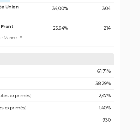
te Union
34,00%
304
 Front
23,94%
214
ar Marine LE
61,71%
38,29%
otes exprimés)
2,47%
es exprimés)
1,40%
930