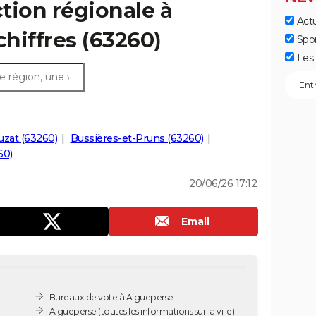
ction régionale à
Actu
chiffres (63260)
Spo
Les 
zat (63260)
Bussières-et-Pruns (63260)
60)
20/06/26 17:12
Email
Bureaux de vote à Aigueperse
Aigueperse
(toutes les informations sur la ville)