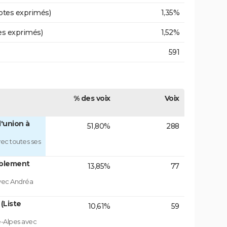
otes exprimés)
1,35%
es exprimés)
1,52%
591
% des voix
Voix
'union à
51,80%
288
ec toutes ses
blement
13,85%
77
vec Andréa
(Liste
10,61%
59
e-Alpes avec