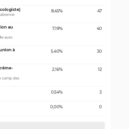
cologiste)
8,45%
47
 Fabienne
ion au
7,19%
40
lle avec
union à
5,40%
30
trême-
2,16%
12
le camp des
0,54%
3
0,00%
0