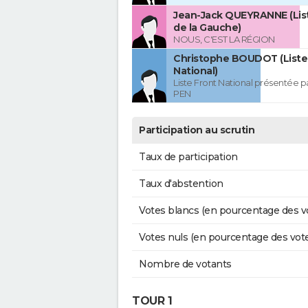
Jean-Jack QUEYRANNE (Lis
de la Gauche)
NOUS, C'EST LA RÉGION
Christophe BOUDOT (Liste
National)
Liste Front National présentée p
PEN
Participation au scrutin
Taux de participation
Taux d'abstention
Votes blancs (en pourcentage des v
Votes nuls (en pourcentage des vot
Nombre de votants
TOUR 1