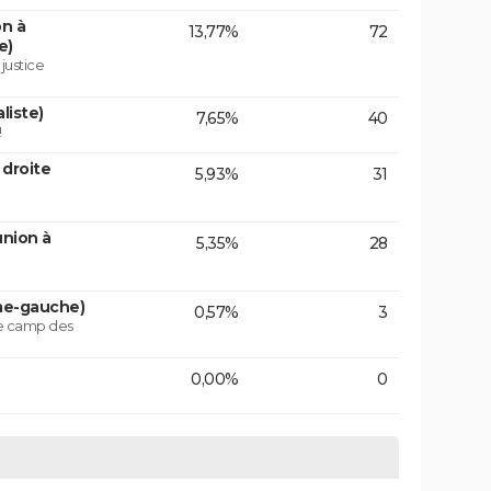
on à
13,77%
72
e)
 justice
liste)
7,65%
40
!
 droite
5,93%
31
union à
5,35%
28
ême-gauche)
0,57%
3
le camp des
0,00%
0