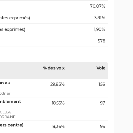
70,07%
otes exprimés)
3,81%
es exprimés)
1,90%
578
% des voix
Voix
on au
29,83%
156
ottner
emblement
18,55%
97
E, LA
ORRAINE
vers centre)
18,36%
96