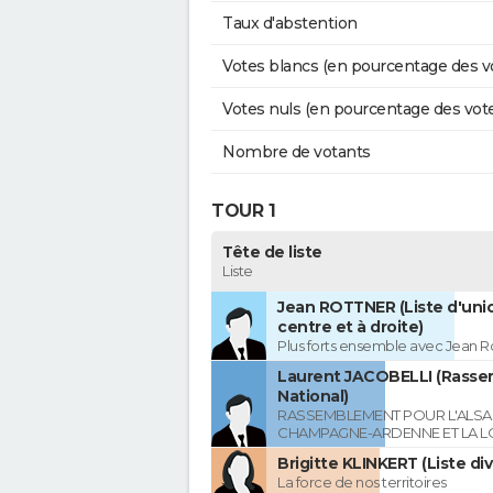
Taux d'abstention
Votes blancs (en pourcentage des v
Votes nuls (en pourcentage des vot
Nombre de votants
TOUR 1
Tête de liste
Liste
Jean ROTTNER (Liste d'uni
centre et à droite)
Plus forts ensemble avec Jean R
Laurent JACOBELLI (Rass
National)
RASSEMBLEMENT POUR L'ALSAC
CHAMPAGNE-ARDENNE ET LA L
Brigitte KLINKERT (Liste di
La force de nos territoires