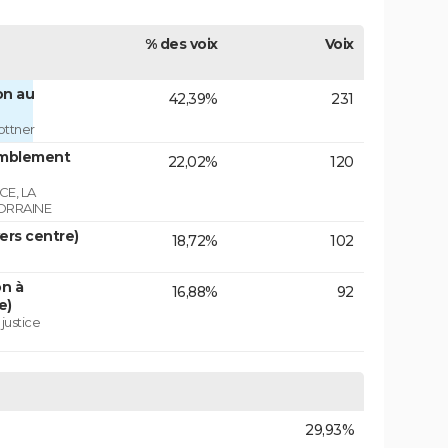
% des voix
Voix
on au
42,39%
231
ottner
emblement
22,02%
120
E, LA
ORRAINE
vers centre)
18,72%
102
on à
16,88%
92
e)
 justice
29,93%