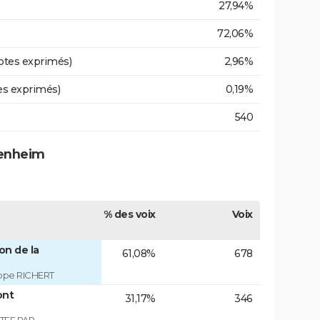
27,94%
72,06%
otes exprimés)
2,96%
es exprimés)
0,19%
540
henheim
% des voix
Voix
on de la
61,08%
678
ippe RICHERT
ont
31,17%
346