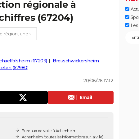
ction régionale à
Actu
chiffres (67204)
Spo
Les 
chaeffolsheim (67203)
Breuschwickersheim
eten (67980)
20/06/26 17:12
Email
Bureaux de vote à Achenheim
Achenheim
(toutes les informations sur la ville)