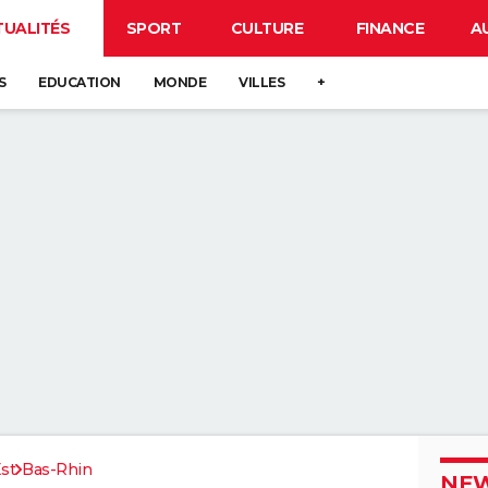
TUALITÉS
SPORT
CULTURE
FINANCE
A
S
EDUCATION
MONDE
VILLES
+
st
Bas-Rhin
NEW