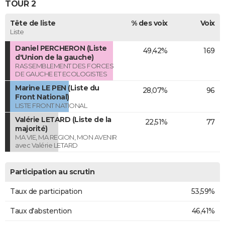
TOUR 2
Tête de liste
% des voix
Voix
Liste
Daniel PERCHERON (Liste
49,42%
169
d'Union de la gauche)
RASSEMBLEMENT DES FORCES
DE GAUCHE ET ECOLOGISTES
Marine LE PEN (Liste du
28,07%
96
Front National)
LISTE FRONT NATIONAL
Valérie LETARD (Liste de la
22,51%
77
majorité)
MA VIE, MA REGION, MON AVENIR
avec Valérie LETARD
Participation au scrutin
Taux de participation
53,59%
Taux d'abstention
46,41%