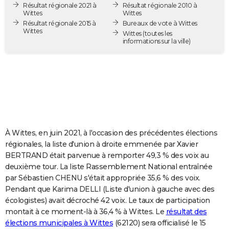
Résultat régionale 2021 à
Résultat régionale 2010 à
City break
Voyage de noces
Climat
Destinations
Voyage nature
Forum
+
PHOTO
Wittes
Wittes
Résultat régionale 2015 à
Bureaux de vote à Wittes
Wittes
GUIDES D'ACHAT
Wittes
(toutes les
informations sur la ville)
BONS PLANS
CARTE DE VOEUX
Carte Bonne année
Carte Pâques
Carte de Noël
Carte Saint-Valentin
Carte d'anniversaire
DICTIONNAIRE
Biographies
Expressions
Dictionnaire
Citations
Proverbes
PROGRAMME TV
À Wittes, en juin 2021, à l'occasion des précédentes élections
COPAINS D'AVANT
régionales, la liste d'union à droite emmenée par Xavier
BERTRAND était parvenue à remporter 49,3 % des voix au
Se connecter
Collèges
Universités
Service militaire
S'inscrire
Lycées
Primaires
Entreprises
Avis de recherche
AVIS DE DÉCÈS
deuxième tour. La liste Rassemblement National entraînée
par Sébastien CHENU s'était appropriée 35,6 % des voix.
FORUM
Pendant que Karima DELLI (Liste d'union à gauche avec des
Lifestyle
Sport
Television
Cinema
Bricolage
Culture
Auto
Voyage
écologistes) avait décroché 42 voix. Le taux de participation
montait à ce moment-là à 36,4 % à Wittes. Le
résultat des
élections municipales à Wittes
(62120) sera officialisé le 15