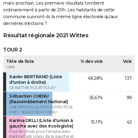
mars prochain. Les premiers résultats tombent
ordinairement à partir de 20h. Les habitants de cette
commune suivront-ils la même ligne électorale qu'aux
dernières élections ?
Résultat régionale 2021 Wittes
TOUR 2
Tête de liste
% des voix
Voix
Liste
Xavier BERTRAND (Liste
49,28%
137
d'union à droite)
SE BATTRE POUR VOUS !
Sébastien CHENU
35,61%
99
(Rassemblement National)
UNE REGION QUI VOUS PROTEGE
AVEC SEBASTIEN CHENU
Karima DELLI (Liste d'union à
15,11%
42
gauche avec des écologiste)
Pour le climat, pour l'emploi avec
Karima Delli. Union de la gauche et