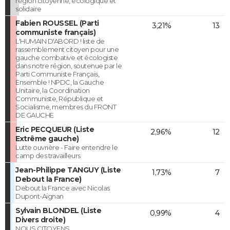
région citoyenne, écologique et
solidaire
Fabien ROUSSEL (Parti
3,21%
13
communiste français)
L'HUMAIN D'ABORD ! liste de
rassemblement citoyen pour une
gauche combative et écologiste
dans notre région, soutenue par le
Parti Communiste Français,
Ensemble ! NPDC, la Gauche
Unitaire, la Coordination
Communiste, République et
Socialisme, membres du FRONT
DE GAUCHE
Eric PECQUEUR (Liste
2,96%
12
Extrême gauche)
Lutte ouvrière - Faire entendre le
camp des travailleurs
Jean-Philippe TANGUY (Liste
1,73%
7
Debout la France)
Debout la France avec Nicolas
Dupont-Aignan
Sylvain BLONDEL (Liste
0,99%
4
Divers droite)
NOUS CITOYENS