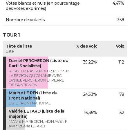
Votes blancs et nuls (en pourcentage
4,47%
des votes exprimés)
Nombre de votants
358
TOUR 1
Tête de liste
% des voix
Voix
Liste
Daniel PERCHERON (Liste du
35,22%
112
Parti Socialiste)
RESISTER, RASSEMBLER, REUSSIR
LA REGION QU'ON AIME AVEC
DANIEL PERCHERON ET PIERRE
DE SAINTIGNON
Marine LE PEN (Liste du
24,53%
78
Front National)
LISTE FRONT NATIONAL
Valérie LETARD (Liste de la
16,35%
52
majorité)
MA VIE, MA REGION, MON AVENIR
avec Valérie LETARD