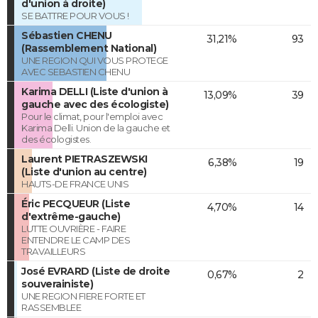
d'union à droite)
SE BATTRE POUR VOUS !
Sébastien CHENU
31,21%
93
(Rassemblement National)
UNE REGION QUI VOUS PROTEGE
AVEC SEBASTIEN CHENU
Karima DELLI (Liste d'union à
13,09%
39
gauche avec des écologiste)
Pour le climat, pour l'emploi avec
Karima Delli. Union de la gauche et
des écologistes.
Laurent PIETRASZEWSKI
6,38%
19
(Liste d'union au centre)
HAUTS-DE FRANCE UNIS
Éric PECQUEUR (Liste
4,70%
14
d'extrême-gauche)
LUTTE OUVRIÈRE - FAIRE
ENTENDRE LE CAMP DES
TRAVAILLEURS
José EVRARD (Liste de droite
0,67%
2
souverainiste)
UNE REGION FIERE FORTE ET
RASSEMBLEE