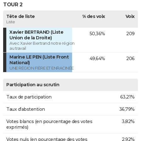
TOUR 2
Tête de liste
% des voix
Voix
Liste
Xavier BERTRAND (Liste
50,36%
209
Union de la Droite)
Avec Xavier Bertrand notre région
au travail
Marine LE PEN (Liste Front
49,64%
206
National)
UNE RÉGION FIÈRE ET ENRACINÉE
Participation au scrutin
Taux de participation
63,21%
Taux d'abstention
36,79%
Votes blancs (en pourcentage des votes
3,82%
exprimés)
Votes nuls (en pourcentage des votes
2,92%