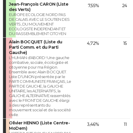
Jean-François CARON (Liste
7,55%
24
des Verts)
EUROPE ECOLOGIE NORD PAS
DE CALAIS AVEC LE SOUTIEN DES
VERTS, DU MOUVEMENT
ECOLOGISTE INDEPENDANT ET
DU RASSEMBLEMENT CITOYEN
Alain BOCQUET (Liste du
4,72%
15
Parti Comm. et du Parti
Gauche)
L'HUMAIN d'ABORD ! Une gauche
combative, sociale, écologiste et
citoyenne pour ma Région.
Ensemble avec Alain BOCQUET.
Liste D'UNION présentée par le
PARTI COMMUNISTE FRANÇAIS, Le
PARTI DE GAUCHE, la GAUCHE
UNITAIRE, les ALTERNATIFS, la
GAUCHE ALTERNATIVE rassemblés
avec le FRONT DE GAUCHE élargi
à des représentants du
mouvement social et de la société
civile.
Olivier HENNO (Liste Centre-
3,46%
11
MoDem)