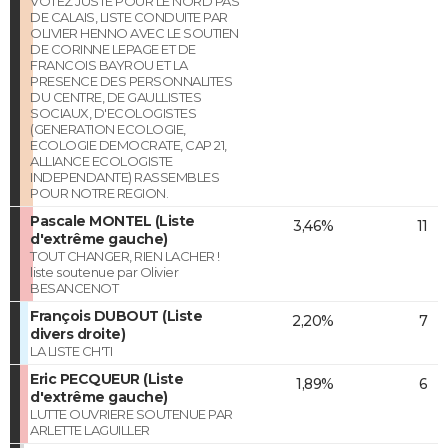
VOTEZ JUSTE POUR LE NORD PAS
DE CALAIS, LISTE CONDUITE PAR
OLIVIER HENNO AVEC LE SOUTIEN
DE CORINNE LEPAGE ET DE
FRANCOIS BAYROU ET LA
PRESENCE DES PERSONNALITES
DU CENTRE, DE GAULLISTES
SOCIAUX, D'ECOLOGISTES
(GENERATION ECOLOGIE,
ECOLOGIE DEMOCRATE, CAP 21,
ALLIANCE ECOLOGISTE
INDEPENDANTE) RASSEMBLES
POUR NOTRE REGION.
Pascale MONTEL (Liste
3,46%
11
d'extrême gauche)
TOUT CHANGER, RIEN LACHER !
liste soutenue par Olivier
BESANCENOT
François DUBOUT (Liste
2,20%
7
divers droite)
LA LISTE CH'TI
Eric PECQUEUR (Liste
1,89%
6
d'extrême gauche)
LUTTE OUVRIERE SOUTENUE PAR
ARLETTE LAGUILLER