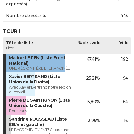
exprimés)
Nombre de votants
445
TOUR 1
Tête de liste
% des voix
Voix
Liste
Marine LE PEN (Liste Front
47,41%
192
National)
UNE RÉGION FIÈRE ET ENRACINÉE
Xavier BERTRAND (Liste
23,21%
94
Union de la Droite)
Avec Xavier Bertrand notre région
au travail
Pierre DE SAINTIGNON (Liste
15,80%
64
Union de la Gauche)
Pour vous
Sandrine ROUSSEAU (Liste
3,95%
16
EELV et gauche)
LE RASSEMBLEMENT ! Choisir une