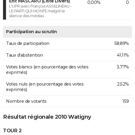
Eric MASCARO (Liste Divers)
0,00%
0
L'UPR avec François ASSELINEAU -
LE PARTI QUI MONTE malgré le
silence des médias
Participation au scrutin
Taux de participation
58,89%
Taux d'abstention
41,11%
Votes blancs (en pourcentage des votes
3,77%
exprimés)
Votes nuls (en pourcentage des votes
2,52%
exprimés)
Nombre de votants
159
Résultat régionale 2010 Watigny
TOUR 2