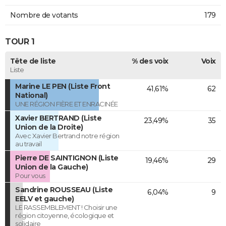
Nombre de votants
179
TOUR 1
Tête de liste
% des voix
Voix
Liste
Marine LE PEN (Liste Front
41,61%
62
National)
UNE RÉGION FIÈRE ET ENRACINÉE
Xavier BERTRAND (Liste
23,49%
35
Union de la Droite)
Avec Xavier Bertrand notre région
au travail
Pierre DE SAINTIGNON (Liste
19,46%
29
Union de la Gauche)
Pour vous
Sandrine ROUSSEAU (Liste
6,04%
9
EELV et gauche)
LE RASSEMBLEMENT ! Choisir une
région citoyenne, écologique et
solidaire