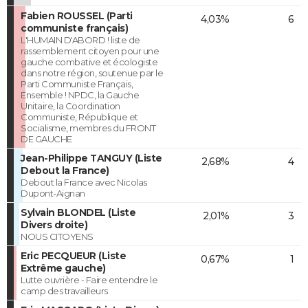
Fabien ROUSSEL (Parti
4,03%
6
communiste français)
L'HUMAIN D'ABORD ! liste de
rassemblement citoyen pour une
gauche combative et écologiste
dans notre région, soutenue par le
Parti Communiste Français,
Ensemble ! NPDC, la Gauche
Unitaire, la Coordination
Communiste, République et
Socialisme, membres du FRONT
DE GAUCHE
Jean-Philippe TANGUY (Liste
2,68%
4
Debout la France)
Debout la France avec Nicolas
Dupont-Aignan
Sylvain BLONDEL (Liste
2,01%
3
Divers droite)
NOUS CITOYENS
Eric PECQUEUR (Liste
0,67%
1
Extrême gauche)
Lutte ouvrière - Faire entendre le
camp des travailleurs