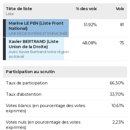
Tête de liste
% des voix
Voix
Liste
Marine LE PEN (Liste Front
51,92%
81
National)
UNE RÉGION FIÈRE ET ENRACINÉE
Xavier BERTRAND (Liste
48,08%
75
Union de la Droite)
Avec Xavier Bertrand notre région
au travail
Participation au scrutin
Taux de participation
66,30%
Taux d'abstention
33,70%
Votes blancs (en pourcentage des votes
10,61%
exprimés)
Votes nuls (en pourcentage des votes
2,23%
exprimés)