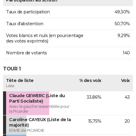
Taux de participation
49,30%
Taux d'abstention
50,70%
Votes blancs et nuls (en pourcentage
9,29%
des votes exprimés)
Nombre de votants
140
TOUR 1
Tête de liste
% des voix
Voix
Liste
Claude GEWERC (Liste du
33,86%
43
Parti Socialiste)
Avec la gauche rassemblée pour
la Picardie
Caroline CAYEUX (Liste de la
15,75%
20
majorité)
ENVIE de PICARDIE