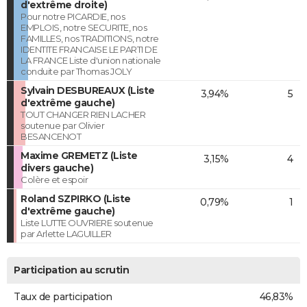
d'extrême droite)
Pour notre PICARDIE, nos
EMPLOIS, notre SECURITE, nos
FAMILLES, nos TRADITIONS, notre
IDENTITE FRANCAISE LE PARTI DE
LA FRANCE Liste d'union nationale
conduite par Thomas JOLY
Sylvain DESBUREAUX (Liste
3,94%
5
d'extrême gauche)
TOUT CHANGER RIEN LACHER
soutenue par Olivier
BESANCENOT
Maxime GREMETZ (Liste
3,15%
4
divers gauche)
Colère et espoir
Roland SZPIRKO (Liste
0,79%
1
d'extrême gauche)
Liste LUTTE OUVRIERE soutenue
par Arlette LAGUILLER
Participation au scrutin
Taux de participation
46,83%