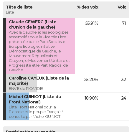
Tête de liste
% des voix
Voix
Liste
Claude GEWERC (Liste
55,91%
71
d'Union de la gauche)
Avec la Gauche et les ecologistes
rassemblés pour la Picardie Liste
présentée par le Parti Socialiste,
Europe Ecologie, Initiative
Démocratique de Gauche, le
Mouvement Républicain et
Citoyen, le Mouvement Unitaire et
Progressiste et le Parti Radical de
Gauche.
Caroline CAYEUX (Liste de la
25,20%
32
majorité)
ENVIE de PICARDIE
Michel GUINIOT (Liste du
18,90%
24
Front National)
Liste Front National pour la
Picardie et le peuple Français !
conduite par Michel GUINIOT
Participation au scrutin