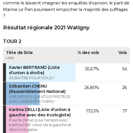
comme le laissent imaginer les enquêtes d’opinion, le parti de
Marine Le Pen pourraient empocher la majorité des suffrages
?
Résultat régionale 2021 Watigny
TOUR 2
Tête de liste
% des voix
Voix
Liste
Xavier BERTRAND (Liste
55,67%
54
d'union à droite)
SE BATTRE POUR VOUS !
Sébastien CHENU
26,80%
26
(Rassemblement National)
UNE REGION QUI VOUS PROTEGE
AVEC SEBASTIEN CHENU
Karima DELLI (Liste d'union à
17,53%
17
gauche avec des écologiste)
Pour le climat, pour l'emploi avec
Karima Delli. Union de la gauche et
des écologistes.