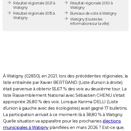
Résultat régionale 2021 à
Résultat régionale 2010 à
City break
Voyage de noces
Climat
Destinations
Voyage nature
Forum
+
PHOTO
Watigny
Watigny
Résultat régionale 2015 à
Bureaux de vote à Watigny
Watigny
GUIDES D'ACHAT
Watigny
(toutes les
informations sur la ville)
BONS PLANS
CARTE DE VOEUX
Carte Bonne année
Carte Pâques
Carte de Noël
Carte Saint-Valentin
Carte d'anniversaire
DICTIONNAIRE
Biographies
Expressions
Dictionnaire
Citations
Proverbes
PROGRAMME TV
À Watigny (02830), en 2021, lors des précédentes régionales, la
COPAINS D'AVANT
liste entraînée par Xavier BERTRAND (Liste d'union à droite)
était parvenue à obtenir 55,67 % des voix au deuxième tour. La
Se connecter
Collèges
Universités
Service militaire
S'inscrire
Lycées
Primaires
Entreprises
Avis de recherche
AVIS DE DÉCÈS
liste Rassemblement National avec Sébastien CHENU s'était
appropriée 26,80 % des voix. Lorsque Karima DELLI (Liste
FORUM
d'union à gauche avec des écologistes) avait gagné 17 bulletins.
Lifestyle
Sport
Television
Cinema
Bricolage
Culture
Auto
Voyage
La participation arrivait à ce moment-là à 38,80 % à Watigny.
Quelle situation va apparaître pour les prochaines
élections
municipales à Watigny
planifiées en mars 2026 ? Est-ce que,