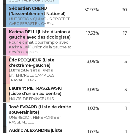
SE BATTRE POUR VOUS !
Sébastien CHENU
30,93%
30
(Rassemblement National)
UNE REGION QUI VOUS PROTEGE
AVEC SEBASTIEN CHENU
Karima DELLI (Liste d'union à
17,53%
17
gauche avec des écologiste)
Pour le climat, pour l'emploi avec
Karima Delli. Union de la gauche et
des écologistes.
Éric PECQUEUR (Liste
3,09%
3
d'extrême-gauche)
LUTTE OUVRIÈRE - FAIRE
ENTENDRE LE CAMP DES
TRAVAILLEURS
Laurent PIETRASZEWSKI
3,09%
3
(Liste d'union au centre)
HAUTS-DE FRANCE UNIS
José EVRARD (Liste de droite
1,03%
1
souverainiste)
UNE REGION FIERE FORTE ET
RASSEMBLEE
Audric ALEXANDRE (Liste
1,03%
1