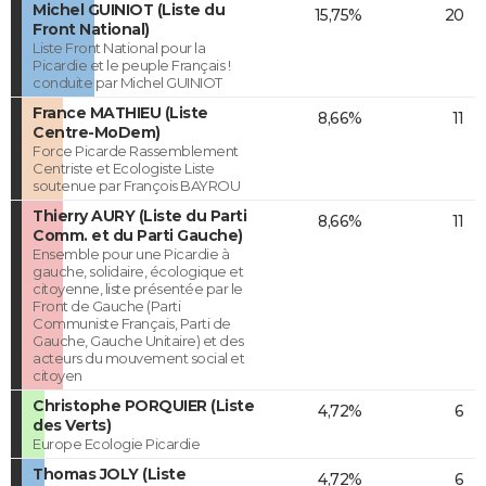
Michel GUINIOT (Liste du
15,75%
20
Front National)
Liste Front National pour la
Picardie et le peuple Français !
conduite par Michel GUINIOT
France MATHIEU (Liste
8,66%
11
Centre-MoDem)
Force Picarde Rassemblement
Centriste et Ecologiste Liste
soutenue par François BAYROU
Thierry AURY (Liste du Parti
8,66%
11
Comm. et du Parti Gauche)
Ensemble pour une Picardie à
gauche, solidaire, écologique et
citoyenne, liste présentée par le
Front de Gauche (Parti
Communiste Français, Parti de
Gauche, Gauche Unitaire) et des
acteurs du mouvement social et
citoyen
Christophe PORQUIER (Liste
4,72%
6
des Verts)
Europe Ecologie Picardie
Thomas JOLY (Liste
4,72%
6