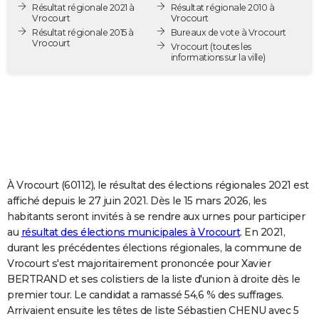
Résultat régionale 2021 à
Résultat régionale 2010 à
City break
Voyage de noces
Climat
Destinations
Voyage nature
Forum
+
PHOTO
Vrocourt
Vrocourt
Résultat régionale 2015 à
Bureaux de vote à Vrocourt
Vrocourt
GUIDES D'ACHAT
Vrocourt
(toutes les
informations sur la ville)
BONS PLANS
CARTE DE VOEUX
Carte Bonne année
Carte Pâques
Carte de Noël
Carte Saint-Valentin
Carte d'anniversaire
DICTIONNAIRE
Biographies
Expressions
Dictionnaire
Citations
Proverbes
PROGRAMME TV
À Vrocourt (60112), le résultat des élections régionales 2021 est
COPAINS D'AVANT
affiché depuis le 27 juin 2021. Dès le 15 mars 2026, les
habitants seront invités à se rendre aux urnes pour participer
Se connecter
Collèges
Universités
Service militaire
S'inscrire
Lycées
Primaires
Entreprises
Avis de recherche
AVIS DE DÉCÈS
au
résultat des élections municipales à Vrocourt
. En 2021,
durant les précédentes élections régionales, la commune de
FORUM
Vrocourt s'est majoritairement prononcée pour Xavier
Lifestyle
Sport
Television
Cinema
Bricolage
Culture
Auto
Voyage
BERTRAND et ses colistiers de la liste d'union à droite dès le
premier tour. Le candidat a ramassé 54,6 % des suffrages.
Arrivaient ensuite les têtes de liste Sébastien CHENU avec 5