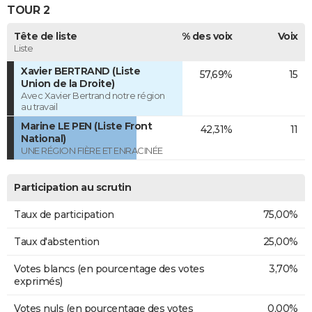
TOUR 2
Tête de liste
% des voix
Voix
Liste
Xavier BERTRAND (Liste
57,69%
15
Union de la Droite)
Avec Xavier Bertrand notre région
au travail
Marine LE PEN (Liste Front
42,31%
11
National)
UNE RÉGION FIÈRE ET ENRACINÉE
Participation au scrutin
Taux de participation
75,00%
Taux d'abstention
25,00%
Votes blancs (en pourcentage des votes
3,70%
exprimés)
Votes nuls (en pourcentage des votes
0,00%