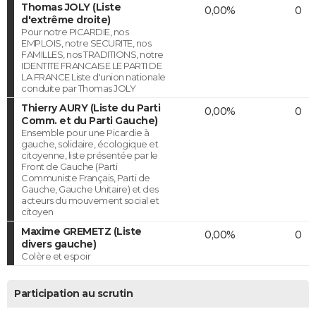
Thomas JOLY (Liste
0,00%
0
d'extrême droite)
Pour notre PICARDIE, nos
EMPLOIS, notre SECURITE, nos
FAMILLES, nos TRADITIONS, notre
IDENTITE FRANCAISE LE PARTI DE
LA FRANCE Liste d'union nationale
conduite par Thomas JOLY
Thierry AURY (Liste du Parti
0,00%
0
Comm. et du Parti Gauche)
Ensemble pour une Picardie à
gauche, solidaire, écologique et
citoyenne, liste présentée par le
Front de Gauche (Parti
Communiste Français, Parti de
Gauche, Gauche Unitaire) et des
acteurs du mouvement social et
citoyen
Maxime GREMETZ (Liste
0,00%
0
divers gauche)
Colère et espoir
Participation au scrutin