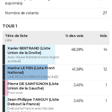
exprimés)
Nombre de votants
27
TOUR 1
Tête de liste
% des voix
Voix
Liste
Xavier BERTRAND (Liste
48,28%
14
Union de la Droite)
Avec Xavier Bertrand notre région
au travail
Marine LE PEN (Liste Front
41,38%
12
National)
UNE RÉGION FIÈRE ET ENRACINÉE
Pierre DE SAINTIGNON (Liste
3,45%
1
Union de la Gauche)
Pour vous
Jean-Philippe TANGUY (Liste
3,45%
1
Debout la France)
Debout la France avec Nicolas