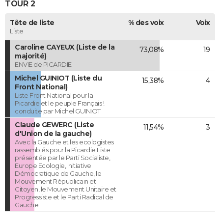
TOUR 2
Tête de liste
% des voix
Voix
Liste
Caroline CAYEUX (Liste de la
73,08%
19
majorité)
ENVIE de PICARDIE
Michel GUINIOT (Liste du
15,38%
4
Front National)
Liste Front National pour la
Picardie et le peuple Français !
conduite par Michel GUINIOT
Claude GEWERC (Liste
11,54%
3
d'Union de la gauche)
Avec la Gauche et les ecologistes
rassemblés pour la Picardie Liste
présentée par le Parti Socialiste,
Europe Ecologie, Initiative
Démocratique de Gauche, le
Mouvement Républicain et
Citoyen, le Mouvement Unitaire et
Progressiste et le Parti Radical de
Gauche.