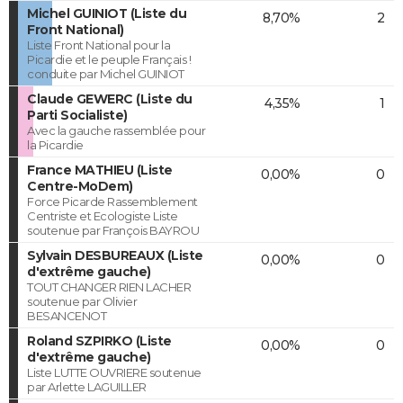
Michel GUINIOT (Liste du
8,70%
2
Front National)
Liste Front National pour la
Picardie et le peuple Français !
conduite par Michel GUINIOT
Claude GEWERC (Liste du
4,35%
1
Parti Socialiste)
Avec la gauche rassemblée pour
la Picardie
France MATHIEU (Liste
0,00%
0
Centre-MoDem)
Force Picarde Rassemblement
Centriste et Ecologiste Liste
soutenue par François BAYROU
Sylvain DESBUREAUX (Liste
0,00%
0
d'extrême gauche)
TOUT CHANGER RIEN LACHER
soutenue par Olivier
BESANCENOT
Roland SZPIRKO (Liste
0,00%
0
d'extrême gauche)
Liste LUTTE OUVRIERE soutenue
par Arlette LAGUILLER