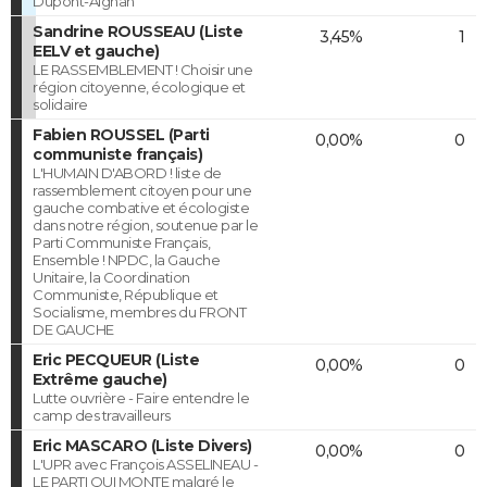
Dupont-Aignan
Sandrine ROUSSEAU (Liste
3,45%
1
EELV et gauche)
LE RASSEMBLEMENT ! Choisir une
région citoyenne, écologique et
solidaire
Fabien ROUSSEL (Parti
0,00%
0
communiste français)
L'HUMAIN D'ABORD ! liste de
rassemblement citoyen pour une
gauche combative et écologiste
dans notre région, soutenue par le
Parti Communiste Français,
Ensemble ! NPDC, la Gauche
Unitaire, la Coordination
Communiste, République et
Socialisme, membres du FRONT
DE GAUCHE
Eric PECQUEUR (Liste
0,00%
0
Extrême gauche)
Lutte ouvrière - Faire entendre le
camp des travailleurs
Eric MASCARO (Liste Divers)
0,00%
0
L'UPR avec François ASSELINEAU -
LE PARTI QUI MONTE malgré le