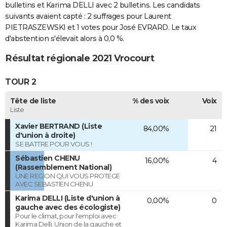
bulletins et Karima DELLI avec 2 bulletins. Les candidats
suivants avaient capté : 2 suffrages pour Laurent
PIETRASZEWSKI et 1 votes pour José EVRARD. Le taux
d'abstention s'élevait alors à 0,0 %.
Résultat régionale 2021 Vrocourt
TOUR 2
Tête de liste
% des voix
Voix
Liste
Xavier BERTRAND (Liste
84,00%
21
d'union à droite)
SE BATTRE POUR VOUS !
Sébastien CHENU
16,00%
4
(Rassemblement National)
UNE REGION QUI VOUS PROTEGE
AVEC SEBASTIEN CHENU
Karima DELLI (Liste d'union à
0,00%
0
gauche avec des écologiste)
Pour le climat, pour l'emploi avec
Karima Delli. Union de la gauche et