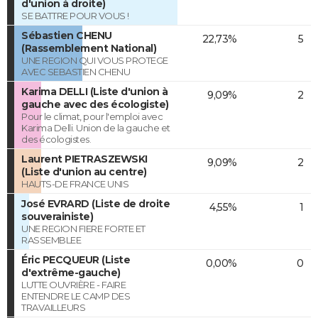
d'union à droite)
SE BATTRE POUR VOUS !
Sébastien CHENU
22,73%
5
(Rassemblement National)
UNE REGION QUI VOUS PROTEGE
AVEC SEBASTIEN CHENU
Karima DELLI (Liste d'union à
9,09%
2
gauche avec des écologiste)
Pour le climat, pour l'emploi avec
Karima Delli. Union de la gauche et
des écologistes.
Laurent PIETRASZEWSKI
9,09%
2
(Liste d'union au centre)
HAUTS-DE FRANCE UNIS
José EVRARD (Liste de droite
4,55%
1
souverainiste)
UNE REGION FIERE FORTE ET
RASSEMBLEE
Éric PECQUEUR (Liste
0,00%
0
d'extrême-gauche)
LUTTE OUVRIÈRE - FAIRE
ENTENDRE LE CAMP DES
TRAVAILLEURS