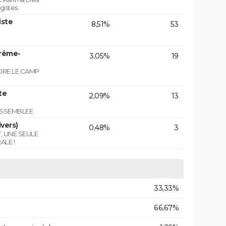
gistes.
iste
8,51%
53
trême-
3,05%
19
NDRE LE CAMP
te
2,09%
13
ASSEMBLEE
vers)
0,48%
3
T, UNE SEULE
ALE !
33,33%
66,67%