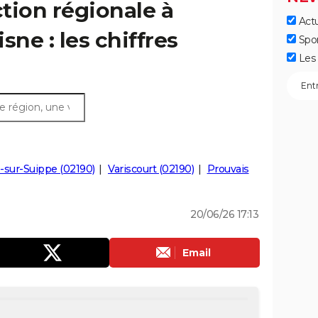
ction régionale à
Actu
sne : les chiffres
Spo
Les 
sur-Suippe (02190)
Variscourt (02190)
Prouvais
20/06/26 17:13
Email