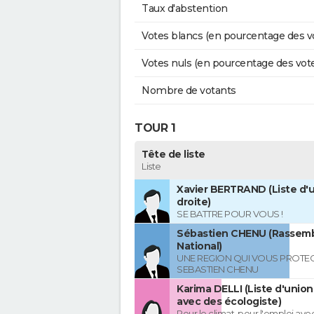
Taux d'abstention
Votes blancs (en pourcentage des v
Votes nuls (en pourcentage des vot
Nombre de votants
TOUR 1
Tête de liste
Liste
Xavier BERTRAND (Liste d'u
droite)
SE BATTRE POUR VOUS !
Sébastien CHENU (Rassem
National)
UNE REGION QUI VOUS PROTE
SEBASTIEN CHENU
Karima DELLI (Liste d'unio
avec des écologiste)
Pour le climat, pour l'emploi avec