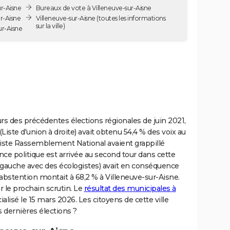
ur-Aisne
Bureaux de vote à Villeneuve-sur-Aisne
ur-Aisne
Villeneuve-sur-Aisne
(toutes les informations
sur la ville)
ur-Aisne
urs des précédentes élections régionales de juin 2021,
Liste d'union à droite) avait obtenu 54,4 % des voix au
liste Rassemblement National avaient grappillé
nce politique est arrivée au second tour dans cette
à gauche avec des écologistes) avait en conséquence
d'abstention montait à 68,2 % à Villeneuve-sur-Aisne.
r le prochain scrutin. Le
résultat des municipales à
cialisé le 15 mars 2026. Les citoyens de cette ville
s dernières élections ?