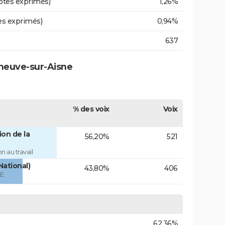
otes exprimés)
1,26%
es exprimés)
0,94%
637
eneuve-sur-Aisne
% des voix
Voix
on de la
56,20%
521
 au travail
National)
43,80%
406
ÉE
62,36%