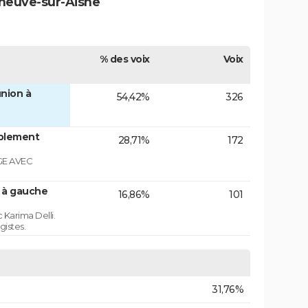
eneuve-sur-Aisne
% des voix
Voix
nion à
54,42%
326
blement
28,71%
172
GE AVEC
n à gauche
16,86%
101
 Karima Delli.
gistes.
31,76%