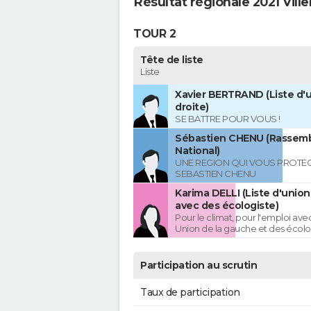
Résultat régionale 2021 Vill
TOUR 2
Tête de liste
Liste
Xavier BERTRAND (Liste d'u
droite)
SE BATTRE POUR VOUS !
Sébastien CHENU (Rassem
National)
UNE REGION QUI VOUS PROTE
SEBASTIEN CHENU
Karima DELLI (Liste d'unio
avec des écologiste)
Pour le climat, pour l'emploi avec
Union de la gauche et des écolo
Participation au scrutin
Taux de participation