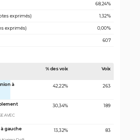
68,24%
otes exprimés)
1,32%
es exprimés)
0,00%
607
% des voix
Voix
nion à
42,22%
263
blement
30,34%
189
GE AVEC
n à gauche
13,32%
83
 Karima Delli.