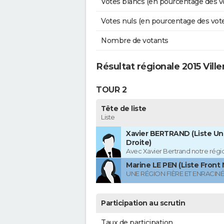
Votes blancs (en pourcentage des v
Votes nuls (en pourcentage des vot
Nombre de votants
Résultat régionale 2015 Vill
TOUR 2
Tête de liste
Liste
Xavier BERTRAND (Liste Uni
Droite)
Avec Xavier Bertrand notre région
Marine LE PEN (Liste Front 
UNE RÉGION FIÈRE ET ENRACIN
Participation au scrutin
Taux de participation