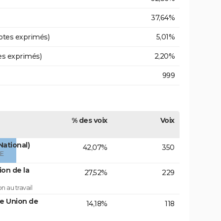
37,64%
otes exprimés)
5,01%
es exprimés)
2,20%
999
% des voix
Voix
National)
42,07%
350
ÉE
on de la
27,52%
229
 au travail
te Union de
14,18%
118