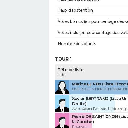
Taux d'abstention
Votes blancs (en pourcentage des v
Votes nuls (en pourcentage des vot
Nombre de votants
TOUR 1
Tête de liste
Liste
Marine LE PEN (Liste Front 
UNE RÉGION FIÈRE ET ENRACIN
Xavier BERTRAND (Liste Uni
Droite)
Avec Xavier Bertrand notre région
Pierre DE SAINTIGNON (Lis
la Gauche)
Pour vous