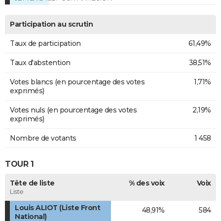
Participation au scrutin
Taux de participation
61,49%
Taux d'abstention
38,51%
Votes blancs (en pourcentage des votes
1,71%
exprimés)
Votes nuls (en pourcentage des votes
2,19%
exprimés)
Nombre de votants
1 458
TOUR 1
Tête de liste
% des voix
Voix
Liste
Louis ALIOT (Liste Front
48,91%
584
National)