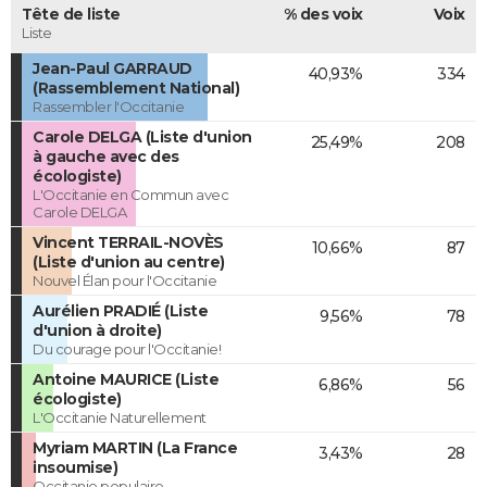
Tête de liste
% des voix
Voix
Liste
Jean-Paul GARRAUD
40,93%
334
(Rassemblement National)
Rassembler l'Occitanie
Carole DELGA (Liste d'union
25,49%
208
à gauche avec des
écologiste)
L'Occitanie en Commun avec
Carole DELGA
Vincent TERRAIL-NOVÈS
10,66%
87
(Liste d'union au centre)
Nouvel Élan pour l'Occitanie
Aurélien PRADIÉ (Liste
9,56%
78
d'union à droite)
Du courage pour l'Occitanie!
Antoine MAURICE (Liste
6,86%
56
écologiste)
L'Occitanie Naturellement
Myriam MARTIN (La France
3,43%
28
insoumise)
Occitanie populaire