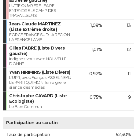
Extrême gauche)
LUTTE OUVRIERE - FAIRE
ENTENDRE LE CAMP DES
TRAVAILLEURS
Jean-Claude MARTINEZ
1,09%
13
(Liste Extrême droite)
FORCE FRANCE SUD LA REGION
LA FRANCE LA VIE
Gilles FABRE (Liste Divers
1,01%
12
gauche)
Indignez-vous avec NOUVELLE
DONNE
Yvan HIRIMIRIS (Liste Divers)
0,92%
11
L'UPR, avec François ASSELINEAU -
LE PARTI QUI MONTE malgré le
silence des médias
Christophe CAVARD (Liste
0,75%
9
Ecologiste)
Le Bien Commun
Participation au scrutin
Taux de participation
52,30%