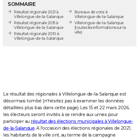
SOMMAIRE
City break
Voyage de noces
Climat
Destinations
Voyage nature
Forum
+
PHOTO
Résultat régionale 2021 à
Bureaux de vote à
Villelongue-de-la-Salanque
Villelongue-de-la-Salanque
GUIDES D'ACHAT
Résultat régionale 2015 à
Villelongue-de-la-Salanque
Villelongue-de-la-Salanque
(toutes les informations sur la
ville)
BONS PLANS
Résultat régionale 2010 à
Villelongue-de-la-Salanque
CARTE DE VOEUX
Carte Bonne année
Carte Pâques
Carte de Noël
Carte Saint-Valentin
Carte d'anniversaire
DICTIONNAIRE
Biographies
Expressions
Dictionnaire
Citations
Proverbes
PROGRAMME TV
COPAINS D'AVANT
Le résultat des régionales à Villelongue-de-la-Salanque est
Se connecter
Collèges
Universités
Service militaire
S'inscrire
Lycées
Primaires
Entreprises
Avis de recherche
AVIS DE DÉCÈS
désormais tombé (n'hésitez pas à examiner les données
détaillées plus bas dans cette page). Les 15 et 22 mars 2026,
FORUM
les électeurs seront invités à se rendre aux urnes pour
Lifestyle
Sport
Television
Cinema
Bricolage
Culture
Auto
Voyage
participer au
résultat des élections municipales à Villelongue-
de-la-Salanque
. A l'occasion des élections régionales de 2021,
les habitants de la ville ont, au terme de la campagne