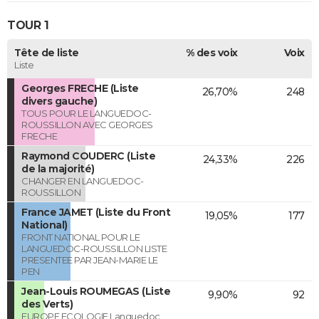
TOUR 1
Tête de liste
% des voix
Voix
Liste
Georges FRECHE (Liste
26,70%
248
divers gauche)
TOUS POUR LE LANGUEDOC-
ROUSSILLON AVEC GEORGES
FRECHE
Raymond COUDERC (Liste
24,33%
226
de la majorité)
CHANGER EN LANGUEDOC-
ROUSSILLON
France JAMET (Liste du Front
19,05%
177
National)
FRONT NATIONAL POUR LE
LANGUEDOC-ROUSSILLON LISTE
PRESENTEE PAR JEAN-MARIE LE
PEN
Jean-Louis ROUMEGAS (Liste
9,90%
92
des Verts)
EUROPE ECOLOGIE Languedoc