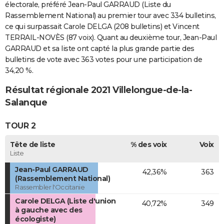
électorale, préféré Jean-Paul GARRAUD (Liste du
Rassemblement National) au premier tour avec 334 bulletins,
ce qui surpassait Carole DELGA (208 bulletins) et Vincent
TERRAIL-NOVÈS (87 voix). Quant au deuxième tour, Jean-Paul
GARRAUD et sa liste ont capté la plus grande partie des
bulletins de vote avec 363 votes pour une participation de
34,20 %.
Résultat régionale 2021 Villelongue-de-la-
Salanque
TOUR 2
Tête de liste
% des voix
Voix
Liste
Jean-Paul GARRAUD
42,36%
363
(Rassemblement National)
Rassembler l'Occitanie
Carole DELGA (Liste d'union
40,72%
349
à gauche avec des
écologiste)