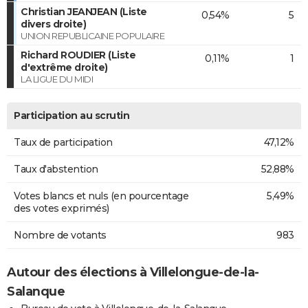
Christian JEANJEAN (Liste
0,54%
5
divers droite)
UNION REPUBLICAINE POPULAIRE
Richard ROUDIER (Liste
0,11%
1
d'extrême droite)
LA LIGUE DU MIDI
Participation au scrutin
Taux de participation
47,12%
Taux d'abstention
52,88%
Votes blancs et nuls (en pourcentage
5,49%
des votes exprimés)
Nombre de votants
983
Autour des élections à Villelongue-de-la-
Salanque