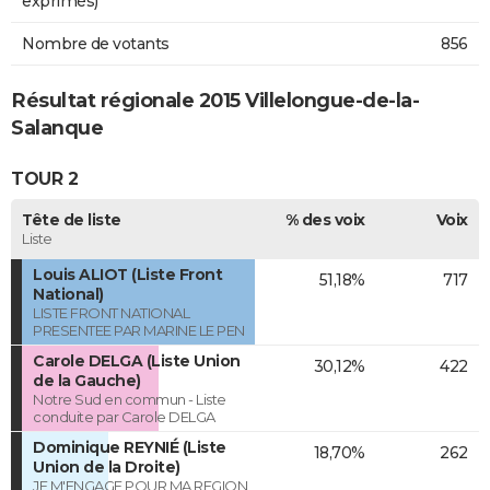
exprimés)
Nombre de votants
856
Résultat régionale 2015 Villelongue-de-la-
Salanque
TOUR 2
Tête de liste
% des voix
Voix
Liste
Louis ALIOT (Liste Front
51,18%
717
National)
LISTE FRONT NATIONAL
PRESENTEE PAR MARINE LE PEN
Carole DELGA (Liste Union
30,12%
422
de la Gauche)
Notre Sud en commun - Liste
conduite par Carole DELGA
Dominique REYNIÉ (Liste
18,70%
262
Union de la Droite)
JE M'ENGAGE POUR MA REGION