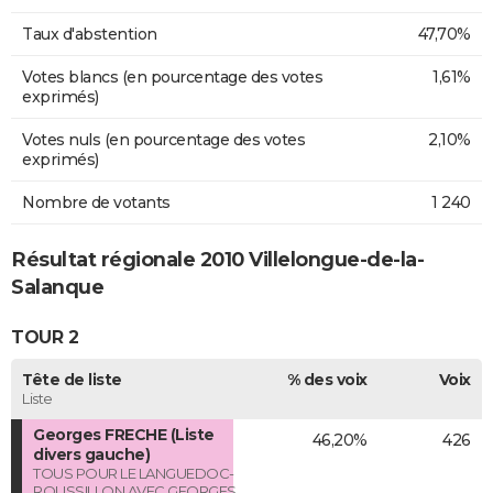
Taux d'abstention
47,70%
Votes blancs (en pourcentage des votes
1,61%
exprimés)
Votes nuls (en pourcentage des votes
2,10%
exprimés)
Nombre de votants
1 240
Résultat régionale 2010 Villelongue-de-la-
Salanque
TOUR 2
Tête de liste
% des voix
Voix
Liste
Georges FRECHE (Liste
46,20%
426
divers gauche)
TOUS POUR LE LANGUEDOC-
ROUSSILLON AVEC GEORGES