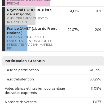
FRECHE
Raymond COUDERC (Liste
31,13%
287
de la majorité)
CHANGER EN LANGUEDOC-
ROUSSILLON
France JAMET (Liste du Front
22,67%
209
National)
FRONT NATIONAL POUR LE
LANGUEDOC-ROUSSILLON LISTE
PRESENTEE PAR JEAN-MARIE LE
PEN
Participation au scrutin
Taux de participation
49,71%
Taux d'abstention
50,29%
Votes blancs et nuls (en pourcentage
11,09%
des votes exprimés)
Nombre de votants
1 037