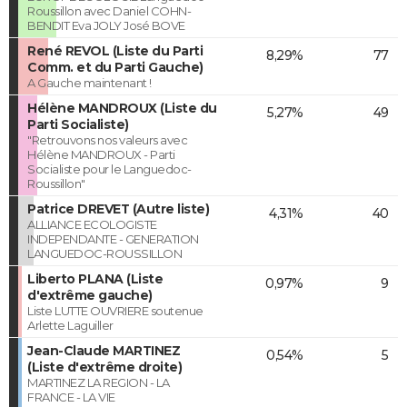
Roussillon avec Daniel COHN-
BENDIT Eva JOLY José BOVE
René REVOL (Liste du Parti
8,29%
77
Comm. et du Parti Gauche)
A Gauche maintenant !
Hélène MANDROUX (Liste du
5,27%
49
Parti Socialiste)
"Retrouvons nos valeurs avec
Hélène MANDROUX - Parti
Socialiste pour le Languedoc-
Roussillon"
Patrice DREVET (Autre liste)
4,31%
40
ALLIANCE ECOLOGISTE
INDEPENDANTE - GENERATION
LANGUEDOC-ROUSSILLON
Liberto PLANA (Liste
0,97%
9
d'extrême gauche)
Liste LUTTE OUVRIERE soutenue
Arlette Laguiller
Jean-Claude MARTINEZ
0,54%
5
(Liste d'extrême droite)
MARTINEZ LA REGION - LA
FRANCE - LA VIE