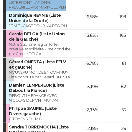
LISTE FRONT NATIONAL
PRESENTEE PAR MARINE LE PEN
Dominique REYNIÉ (Liste
16,58%
198
Union de la Droite)
JE M'ENGAGE POUR MA REGION
Carole DELGA (Liste Union
13,65%
163
de la Gauche)
Notre Sud, une région forte,
créative et solidaire - liste conduite
par Carole DELGA
Gérard ONESTA (Liste EELV
6,78%
81
et gauche)
NOUVEAU MONDE EN COMMUN
Liste conduite par Gérard ONESTA
Damien LEMPEREUR (Liste
5,19%
62
Debout la France)
DEBOUT LA FRANCE AVEC
NICOLAS DUPONT AIGNAN
Philippe SAUREL (Liste
2,93%
35
Divers gauche)
CITOYENS DU MIDI
Sandra TORREMOCHA (Liste
2,18%
26