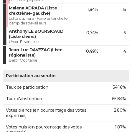
Malena ADRADA (Liste
1,84%
15
d'extrême-gauche)
Lutte ouvrière - Faire entendre le
camp des travailleurs
Anthony LE BOURSICAUD
0,74%
6
(Liste divers)
Union Essentielle
Jean-Luc DAVEZAC (Liste
0,49%
4
régionaliste)
Bastir Occitanie
Participation au scrutin
Taux de participation
34,16%
Taux d'abstention
65,84%
Votes blancs (en pourcentage des votes
2,80%
exprimés)
Votes nuls (en pourcentage des votes
1,87%