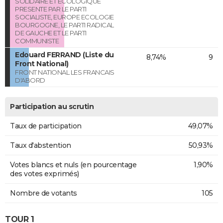
SOLIDAIRE ET ECOLOGIQUE
PRESENTE PAR LE PARTI
SOCIALISTE, EUROPE ECOLOGIE
BOURGOGNE, LE PARTI RADICAL
DE GAUCHE ET LE PARTI
COMMUNISTE
Edouard FERRAND (Liste du
8,74%
9
Front National)
FRONT NATIONAL LES FRANCAIS
D'ABORD
Participation au scrutin
Taux de participation
49,07%
Taux d'abstention
50,93%
Votes blancs et nuls (en pourcentage
1,90%
des votes exprimés)
Nombre de votants
105
TOUR 1