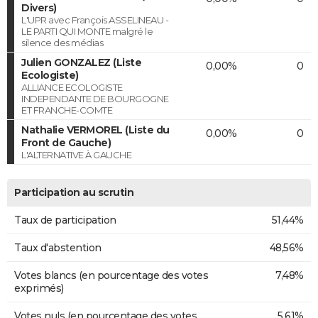
Divers)
L'UPR avec François ASSELINEAU -
LE PARTI QUI MONTE malgré le
silence des médias
Julien GONZALEZ (Liste
0,00%
0
Ecologiste)
ALLIANCE ECOLOGISTE
INDEPENDANTE DE BOURGOGNE
ET FRANCHE-COMTE
Nathalie VERMOREL (Liste du
0,00%
0
Front de Gauche)
L'ALTERNATIVE À GAUCHE
Participation au scrutin
Taux de participation
51,44%
Taux d'abstention
48,56%
Votes blancs (en pourcentage des votes
7,48%
exprimés)
Votes nuls (en pourcentage des votes
5,61%