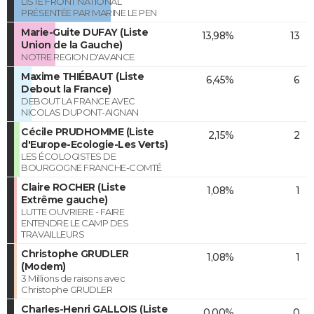
LISTE FRONT NATIONAL
PRÉSENTÉE PAR MARINE LE PEN
Marie-Guite DUFAY (Liste
13,98%
13
Union de la Gauche)
NOTRE REGION D'AVANCE
Maxime THIÉBAUT (Liste
6,45%
6
Debout la France)
DEBOUT LA FRANCE AVEC
NICOLAS DUPONT-AIGNAN
Cécile PRUDHOMME (Liste
2,15%
2
d'Europe-Ecologie-Les Verts)
LES ÉCOLOGISTES DE
BOURGOGNE FRANCHE-COMTÉ
Claire ROCHER (Liste
1,08%
1
Extrême gauche)
LUTTE OUVRIERE - FAIRE
ENTENDRE LE CAMP DES
TRAVAILLEURS
Christophe GRUDLER
1,08%
1
(Modem)
3 Millions de raisons avec
Christophe GRUDLER
Charles-Henri GALLOIS (Liste
0,00%
0