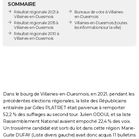
SOMMAIRE
City break
Voyage de noces
Climat
Destinations
Voyage nature
Forum
+
PHOTO
Résultat régionale 2021 à
Bureaux de vote à Villaines-
Villaines-en-Duesmois
en-Duesmois
GUIDES D'ACHAT
Résultat régionale 2015 à
Villaines-en-Duesmois
(toutes
Villaines-en-Duesmois
les informations sur la ville)
BONS PLANS
Résultat régionale 2010 à
Villaines-en-Duesmois
CARTE DE VOEUX
Carte Bonne année
Carte Pâques
Carte de Noël
Carte Saint-Valentin
Carte d'anniversaire
DICTIONNAIRE
Biographies
Expressions
Dictionnaire
Citations
Proverbes
PROGRAMME TV
COPAINS D'AVANT
Dans le bourg de Villaines-en-Duesmois, en 2021, pendant les
Se connecter
Collèges
Universités
Service militaire
S'inscrire
Lycées
Primaires
Entreprises
Avis de recherche
AVIS DE DÉCÈS
précédentes élections régionales, la liste des Républicains
entraînée par Gilles PLATRET était parvenue à remporter
FORUM
52,2 % des suffrages au second tour. Julien ODOUL et sa liste
Lifestyle
Sport
Television
Cinema
Bricolage
Culture
Auto
Voyage
Rassemblement National avaient empoché 22,4 % des voix.
Un troisième candidat est sorti du lot dans cette région. Marie-
Guite DUFAY (Liste divers gauche) avait donc acquis 11 bulletins