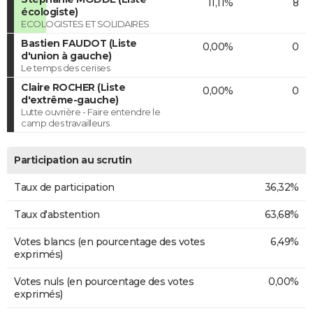
11,11%
8
écologiste)
ECOLOGISTES ET SOLIDAIRES
Bastien FAUDOT (Liste
0,00%
0
d'union à gauche)
Le temps des cerises
Claire ROCHER (Liste
0,00%
0
d'extrême-gauche)
Lutte ouvrière - Faire entendre le
camp des travailleurs
Participation au scrutin
Taux de participation
36,32%
Taux d'abstention
63,68%
Votes blancs (en pourcentage des votes
6,49%
exprimés)
Votes nuls (en pourcentage des votes
0,00%
exprimés)