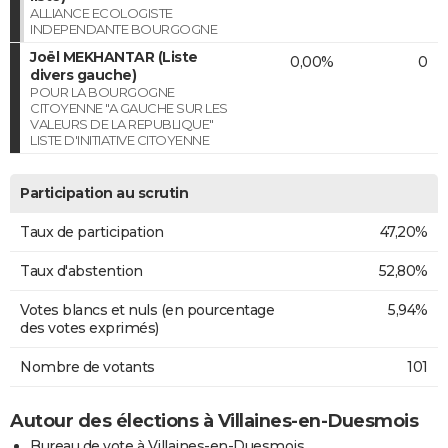
ALLIANCE ECOLOGISTE
INDEPENDANTE BOURGOGNE
Joël MEKHANTAR (Liste
0,00%
0
divers gauche)
POUR LA BOURGOGNE
CITOYENNE "A GAUCHE SUR LES
VALEURS DE LA REPUBLIQUE"
LISTE D'INITIATIVE CITOYENNE
Participation au scrutin
Taux de participation
47,20%
Taux d'abstention
52,80%
Votes blancs et nuls (en pourcentage
5,94%
des votes exprimés)
Nombre de votants
101
Autour des élections à Villaines-en-Duesmois
Bureau de vote à Villaines-en-Duesmois