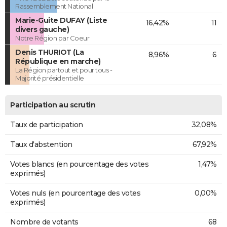
Rassemblement National
Marie-Guite DUFAY (Liste
16,42%
11
divers gauche)
Notre Région par Coeur
Denis THURIOT (La
8,96%
6
République en marche)
La Région partout et pour tous -
Majorité présidentielle
Participation au scrutin
Taux de participation
32,08%
Taux d'abstention
67,92%
Votes blancs (en pourcentage des votes
1,47%
exprimés)
Votes nuls (en pourcentage des votes
0,00%
exprimés)
Nombre de votants
68