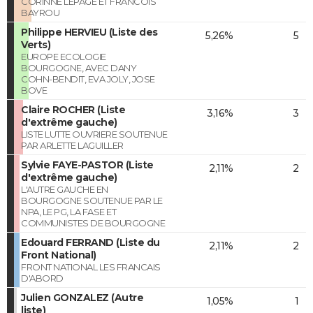
CORINNE LEPAGE ET FRANCOIS
BAYROU
Philippe HERVIEU (Liste des
5,26%
5
Verts)
EUROPE ECOLOGIE
BOURGOGNE, AVEC DANY
COHN-BENDIT, EVA JOLY, JOSE
BOVE
Claire ROCHER (Liste
3,16%
3
d'extrême gauche)
LISTE LUTTE OUVRIERE SOUTENUE
PAR ARLETTE LAGUILLER
Sylvie FAYE-PASTOR (Liste
2,11%
2
d'extrême gauche)
L'AUTRE GAUCHE EN
BOURGOGNE SOUTENUE PAR LE
NPA, LE PG, LA FASE ET
COMMUNISTES DE BOURGOGNE
Edouard FERRAND (Liste du
2,11%
2
Front National)
FRONT NATIONAL LES FRANCAIS
D'ABORD
Julien GONZALEZ (Autre
1,05%
1
liste)