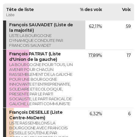
Tête de liste
% des voix
Voix
Liste
François SAUVADET (Liste de
62,11%
59
la majorité)
LISTE LA BOURGOGNE
DYNAMIQUE CONDUITE PAR
FRANCOIS SAUVADET
François PATRIAT (Liste
17,89%
17
d'Union de la gauche)
LA BOURGOGNE POUR TOUS, UN
AVENIR POUR CHACUN.
RASSEMBLEMENT DE LA GAUCHE
POUR UNE BOURGOGNE
INNOVANTE ET ENTREPRENANTE,
SOLIDAIRE ET ECOLOGIQUE,
PRESENTE PAR LE PARTI
SOCIALISTE, LE PARTI RADICAL DE
GAUCHE, LE PARTI COMMUNISTE
François DESEILLE (Liste
6,32%
6
Centre-MoDem)
LISTE RASSEMBLONS LA
BOURGOGNE AVEC FRANCOIS
DESEILLE SOUTENUE PAR