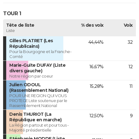
TOUR 1
Tête de liste
% des voix
Voix
Liste
Gilles PLATRET (Les
44,44%
32
Républicains)
Pour la Bourgogne et la Franche-
Comté
Marie-Guite DUFAY (Liste
16,67%
12
divers gauche)
Notre région par coeur
Julien ODOUL
15,28%
11
(Rassemblement National)
POUR UNE REGION QUI VOUS
PROTEGE Liste soutenue par le
Rassemblement National
Denis THURIOT (La
12,50%
9
République en marche)
La Région partout et pour tous -
Majorité présidentielle
Stéphanie MODDE (Liste