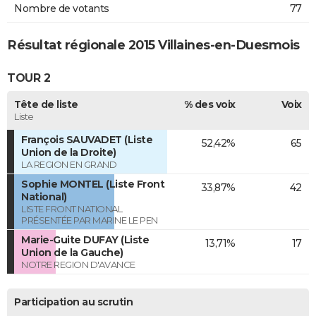
Nombre de votants
77
Résultat régionale 2015 Villaines-en-Duesmois
TOUR 2
Tête de liste
% des voix
Voix
Liste
François SAUVADET (Liste
52,42%
65
Union de la Droite)
LA REGION EN GRAND
Sophie MONTEL (Liste Front
33,87%
42
National)
LISTE FRONT NATIONAL
PRÉSENTÉE PAR MARINE LE PEN
Marie-Guite DUFAY (Liste
13,71%
17
Union de la Gauche)
NOTRE REGION D'AVANCE
Participation au scrutin