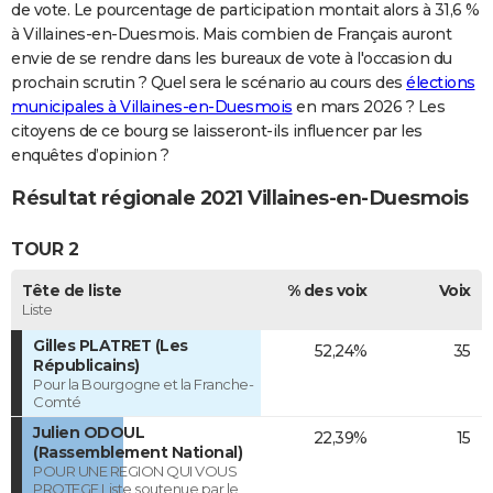
de vote. Le pourcentage de participation montait alors à 31,6 %
à Villaines-en-Duesmois. Mais combien de Français auront
envie de se rendre dans les bureaux de vote à l'occasion du
prochain scrutin ? Quel sera le scénario au cours des
élections
municipales à Villaines-en-Duesmois
en mars 2026 ? Les
citoyens de ce bourg se laisseront-ils influencer par les
enquêtes d’opinion ?
Résultat régionale 2021 Villaines-en-Duesmois
TOUR 2
Tête de liste
% des voix
Voix
Liste
Gilles PLATRET (Les
52,24%
35
Républicains)
Pour la Bourgogne et la Franche-
Comté
Julien ODOUL
22,39%
15
(Rassemblement National)
POUR UNE REGION QUI VOUS
PROTEGE Liste soutenue par le