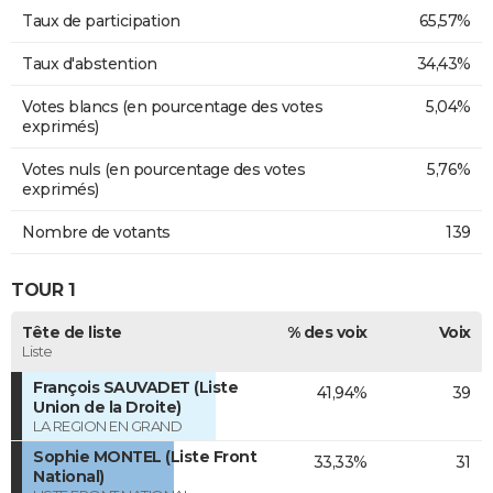
Taux de participation
65,57%
Taux d'abstention
34,43%
Votes blancs (en pourcentage des votes
5,04%
exprimés)
Votes nuls (en pourcentage des votes
5,76%
exprimés)
Nombre de votants
139
TOUR 1
Tête de liste
% des voix
Voix
Liste
François SAUVADET (Liste
41,94%
39
Union de la Droite)
LA REGION EN GRAND
Sophie MONTEL (Liste Front
33,33%
31
National)