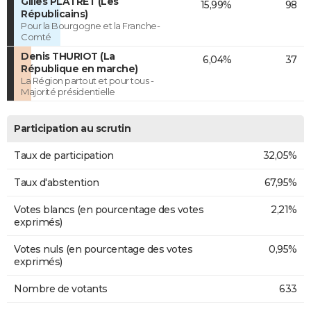
Gilles PLATRET (Les
15,99%
98
Républicains)
Pour la Bourgogne et la Franche-
Comté
Denis THURIOT (La
6,04%
37
République en marche)
La Région partout et pour tous -
Majorité présidentielle
Participation au scrutin
Taux de participation
32,05%
Taux d'abstention
67,95%
Votes blancs (en pourcentage des votes
2,21%
exprimés)
Votes nuls (en pourcentage des votes
0,95%
exprimés)
Nombre de votants
633