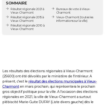
SOMMAIRE
City break
Voyage de noces
Climat
Destinations
Voyage nature
Forum
+
PHOTO
Résultat régionale 2021 à
Bureaux de vote à Vieux-
Vieux-Charmont
Charmont
GUIDES D'ACHAT
Résultat régionale 2015 à
Vieux-Charmont
(toutes les
Vieux-Charmont
informations sur la ville)
BONS PLANS
Résultat régionale 2010 à
Vieux-Charmont
CARTE DE VOEUX
Carte Bonne année
Carte Pâques
Carte de Noël
Carte Saint-Valentin
Carte d'anniversaire
DICTIONNAIRE
Biographies
Expressions
Dictionnaire
Citations
Proverbes
PROGRAMME TV
COPAINS D'AVANT
Les résultats des élections régionales à Vieux-Charmont
Se connecter
Collèges
Universités
Service militaire
S'inscrire
Lycées
Primaires
Entreprises
Avis de recherche
AVIS DE DÉCÈS
(25600) ont été dévoilés par le ministère de l'Intérieur. A
présent, c'est le
résultat des élections municipales à Vieux-
FORUM
Charmont
en mars prochain, qui représentera le prochain
Lifestyle
Sport
Television
Cinema
Bricolage
Culture
Auto
Voyage
gros objectif politique pour la ville. A l'occasion des élections
régionales en 2021, la ville de Vieux-Charmont a surtout
plébiscité Marie-Guite DUFAY (Liste divers gauche) dès le