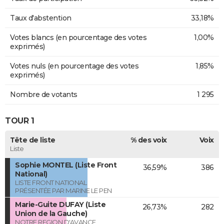
Taux d'abstention
33,18%
Votes blancs (en pourcentage des votes
1,00%
exprimés)
Votes nuls (en pourcentage des votes
1,85%
exprimés)
Nombre de votants
1 295
TOUR 1
Tête de liste
% des voix
Voix
Liste
Sophie MONTEL (Liste Front
36,59%
386
National)
LISTE FRONT NATIONAL
PRÉSENTÉE PAR MARINE LE PEN
Marie-Guite DUFAY (Liste
26,73%
282
Union de la Gauche)
NOTRE REGION D'AVANCE