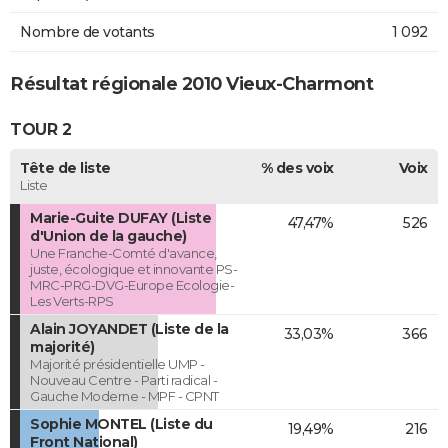
Nombre de votants
1 092
Résultat régionale 2010 Vieux-Charmont
TOUR 2
Tête de liste
% des voix
Voix
Liste
Marie-Guite DUFAY (Liste
47,47%
526
d'Union de la gauche)
Une Franche-Comté d'avance,
juste, écologique et innovante PS-
MRC-PRG-DVG-Europe Ecologie-
Les Verts-RPS
Alain JOYANDET (Liste de la
33,03%
366
majorité)
Majorité présidentielle UMP -
Nouveau Centre - Parti radical -
Gauche Moderne - MPF - CPNT
Sophie MONTEL (Liste du
19,49%
216
Front National)