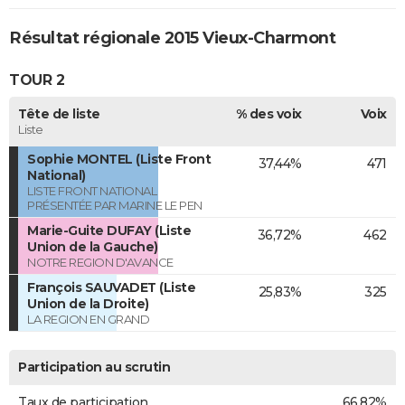
Résultat régionale 2015 Vieux-Charmont
TOUR 2
Tête de liste
% des voix
Voix
Liste
Sophie MONTEL (Liste Front
37,44%
471
National)
LISTE FRONT NATIONAL
PRÉSENTÉE PAR MARINE LE PEN
Marie-Guite DUFAY (Liste
36,72%
462
Union de la Gauche)
NOTRE REGION D'AVANCE
François SAUVADET (Liste
25,83%
325
Union de la Droite)
LA REGION EN GRAND
Participation au scrutin
Taux de participation
66,82%