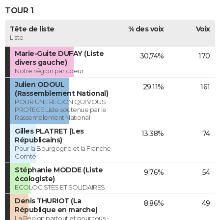
TOUR 1
Tête de liste
% des voix
Voix
Liste
Marie-Guite DUFAY (Liste
30,74%
170
divers gauche)
Notre région par coeur
Julien ODOUL
29,11%
161
(Rassemblement National)
POUR UNE REGION QUI VOUS
PROTEGE Liste soutenue par le
Rassemblement National
Gilles PLATRET (Les
13,38%
74
Républicains)
Pour la Bourgogne et la Franche-
Comté
Stéphanie MODDE (Liste
9,76%
54
écologiste)
ECOLOGISTES ET SOLIDAIRES
Denis THURIOT (La
8,86%
49
République en marche)
La Région partout et pour tous -