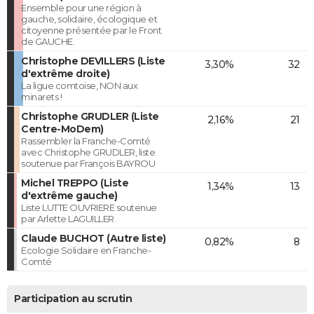
Ensemble pour une région à
gauche, solidaire, écologique et
citoyenne présentée par le Front
de GAUCHE.
Christophe DEVILLERS (Liste
3,30%
32
d'extrême droite)
La ligue comtoise, NON aux
minarets !
Christophe GRUDLER (Liste
2,16%
21
Centre-MoDem)
Rassembler la Franche-Comté
avec Christophe GRUDLER, liste
soutenue par François BAYROU
Michel TREPPO (Liste
1,34%
13
d'extrême gauche)
Liste LUTTE OUVRIERE soutenue
par Arlette LAGUILLER.
Claude BUCHOT (Autre liste)
0,82%
8
Ecologie Solidaire en Franche-
Comté
Participation au scrutin