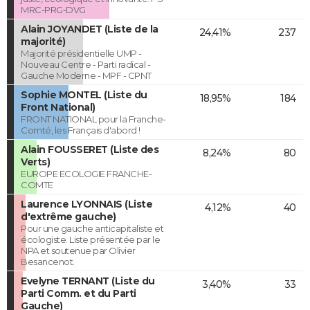
MRC-PRG-DVG
Alain JOYANDET (Liste de la
24,41%
237
majorité)
Majorité présidentielle UMP -
Nouveau Centre - Parti radical -
Gauche Moderne - MPF - CPNT
Sophie MONTEL (Liste du
18,95%
184
Front National)
FRONT NATIONAL pour la Franche-
Comté, les Français d'abord !
Alain FOUSSERET (Liste des
8,24%
80
Verts)
EUROPE ECOLOGIE FRANCHE-
COMTE
Laurence LYONNAIS (Liste
4,12%
40
d'extrême gauche)
Pour une gauche anticapitaliste et
écologiste. Liste présentée par le
NPA et soutenue par Olivier
Besancenot.
Evelyne TERNANT (Liste du
3,40%
33
Parti Comm. et du Parti
Gauche)