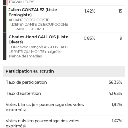
TRAVAILLEURS
Julien GONZALEZ (Liste
1,42%
15
Ecologiste)
ALLIANCE ECOLOGISTE
INDEPENDANTE DE BOURGOGNE
ET FRANCHE-COMTE
Charles-Henri GALLOIS (Liste
0,85%
9
Divers)
L'UPR avec François ASSELINEAU -
LE PARTI QUI MONTE malgré le
silence des médias
Participation au scrutin
Taux de participation
56,35%
Taux d'abstention
43,65%
Votes blancs (en pourcentage des votes
1,92%
exprimés)
Votes nuls (en pourcentage des votes
1,47%
exprimés)