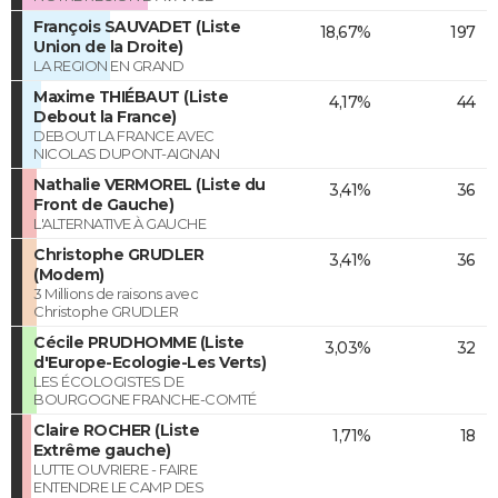
François SAUVADET (Liste
18,67%
197
Union de la Droite)
LA REGION EN GRAND
Maxime THIÉBAUT (Liste
4,17%
44
Debout la France)
DEBOUT LA FRANCE AVEC
NICOLAS DUPONT-AIGNAN
Nathalie VERMOREL (Liste du
3,41%
36
Front de Gauche)
L'ALTERNATIVE À GAUCHE
Christophe GRUDLER
3,41%
36
(Modem)
3 Millions de raisons avec
Christophe GRUDLER
Cécile PRUDHOMME (Liste
3,03%
32
d'Europe-Ecologie-Les Verts)
LES ÉCOLOGISTES DE
BOURGOGNE FRANCHE-COMTÉ
Claire ROCHER (Liste
1,71%
18
Extrême gauche)
LUTTE OUVRIERE - FAIRE
ENTENDRE LE CAMP DES