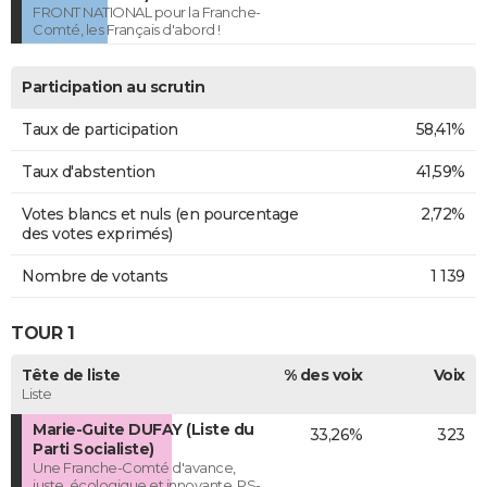
FRONT NATIONAL pour la Franche-
Comté, les Français d'abord !
Participation au scrutin
Taux de participation
58,41%
Taux d'abstention
41,59%
Votes blancs et nuls (en pourcentage
2,72%
des votes exprimés)
Nombre de votants
1 139
TOUR 1
Tête de liste
% des voix
Voix
Liste
Marie-Guite DUFAY (Liste du
33,26%
323
Parti Socialiste)
Une Franche-Comté d'avance,
juste, écologique et innovante. PS-