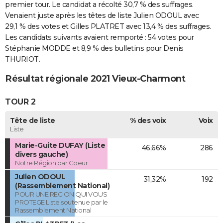
premier tour. Le candidat a récolté 30,7 % des suffrages.
Venaient juste après les têtes de liste Julien ODOUL avec
29,1 % des votes et Gilles PLATRET avec 13,4 % des suffrages.
Les candidats suivants avaient remporté : 54 votes pour
Stéphanie MODDE et 8,9 % des bulletins pour Denis
THURIOT.
Résultat régionale 2021 Vieux-Charmont
TOUR 2
Tête de liste
% des voix
Voix
Liste
Marie-Guite DUFAY (Liste
46,66%
286
divers gauche)
Notre Région par Coeur
Julien ODOUL
31,32%
192
(Rassemblement National)
POUR UNE REGION QUI VOUS
PROTEGE Liste soutenue par le
Rassemblement National