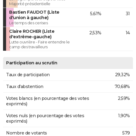
Majorité présidentielle
Bastien FAUDOT (Liste
5,61%
31
d'union à gauche)
Le temps des cerises
Claire ROCHER (Liste
2,53%
14
d'extrême-gauche)
Lutte ouvrière - Faire entendre le
camp des travailleurs
Participation au scrutin
Taux de participation
29,32%
Taux d'abstention
70,68%
Votes blancs (en pourcentage des votes
2,59%
exprimés)
Votes nuls (en pourcentage des votes
1,90%
exprimés)
Nombre de votants
579