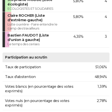
5,80%
4
écologiste)
ECOLOGISTES ET SOLIDAIRES
Claire ROCHER (Liste
5,80%
4
d'extrême-gauche)
Lutte ouvrière - Faire entendre le
camp des travailleurs
Bastien FAUDOT (Liste
4,35%
3
d'union à gauche)
Le temps des cerises
Participation au scrutin
Taux de participation
51,06%
Taux d'abstention
48,94%
Votes blancs (en pourcentage des votes
1,39%
exprimés)
Votes nuls (en pourcentage des votes
2,78%
exprimés)