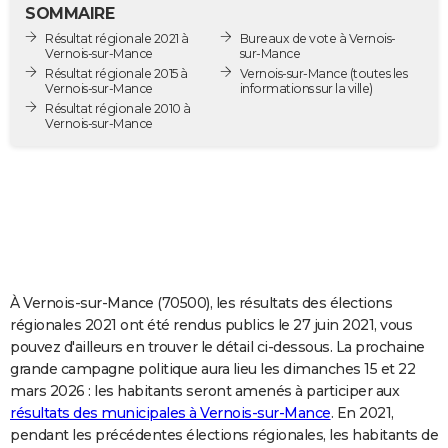
SOMMAIRE
City break
Voyage de noces
Climat
Destinations
Voyage nature
Forum
+
PHOTO
Résultat régionale 2021 à
Bureaux de vote à Vernois-
Vernois-sur-Mance
sur-Mance
GUIDES D'ACHAT
Résultat régionale 2015 à
Vernois-sur-Mance
(toutes les
Vernois-sur-Mance
informations sur la ville)
BONS PLANS
Résultat régionale 2010 à
Vernois-sur-Mance
CARTE DE VOEUX
Carte Bonne année
Carte Pâques
Carte de Noël
Carte Saint-Valentin
Carte d'anniversaire
DICTIONNAIRE
Biographies
Expressions
Dictionnaire
Citations
Proverbes
PROGRAMME TV
COPAINS D'AVANT
À Vernois-sur-Mance (70500), les résultats des élections
Se connecter
Collèges
Universités
Service militaire
S'inscrire
Lycées
Primaires
Entreprises
Avis de recherche
AVIS DE DÉCÈS
régionales 2021 ont été rendus publics le 27 juin 2021, vous
pouvez d'ailleurs en trouver le détail ci-dessous. La prochaine
FORUM
grande campagne politique aura lieu les dimanches 15 et 22
Lifestyle
Sport
Television
Cinema
Bricolage
Culture
Auto
Voyage
mars 2026 : les habitants seront amenés à participer aux
résultats des municipales à Vernois-sur-Mance
. En 2021,
pendant les précédentes élections régionales, les habitants de