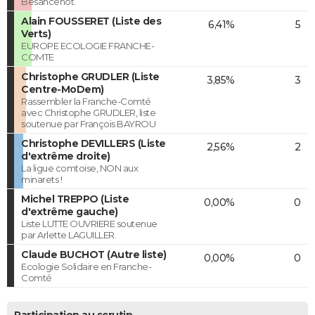
Besancenot.
Alain FOUSSERET (Liste des
6,41%
5
Verts)
EUROPE ECOLOGIE FRANCHE-
COMTE
Christophe GRUDLER (Liste
3,85%
3
Centre-MoDem)
Rassembler la Franche-Comté
avec Christophe GRUDLER, liste
soutenue par François BAYROU
Christophe DEVILLERS (Liste
2,56%
2
d'extrême droite)
La ligue comtoise, NON aux
minarets !
Michel TREPPO (Liste
0,00%
0
d'extrême gauche)
Liste LUTTE OUVRIERE soutenue
par Arlette LAGUILLER.
Claude BUCHOT (Autre liste)
0,00%
0
Ecologie Solidaire en Franche-
Comté
Participation au scrutin