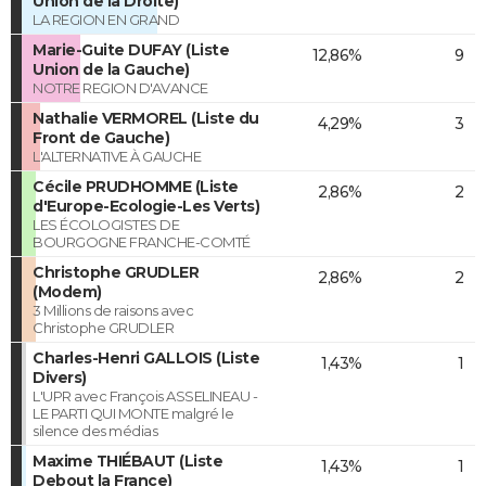
Union de la Droite)
LA REGION EN GRAND
Marie-Guite DUFAY (Liste
12,86%
9
Union de la Gauche)
NOTRE REGION D'AVANCE
Nathalie VERMOREL (Liste du
4,29%
3
Front de Gauche)
L'ALTERNATIVE À GAUCHE
Cécile PRUDHOMME (Liste
2,86%
2
d'Europe-Ecologie-Les Verts)
LES ÉCOLOGISTES DE
BOURGOGNE FRANCHE-COMTÉ
Christophe GRUDLER
2,86%
2
(Modem)
3 Millions de raisons avec
Christophe GRUDLER
Charles-Henri GALLOIS (Liste
1,43%
1
Divers)
L'UPR avec François ASSELINEAU -
LE PARTI QUI MONTE malgré le
silence des médias
Maxime THIÉBAUT (Liste
1,43%
1
Debout la France)