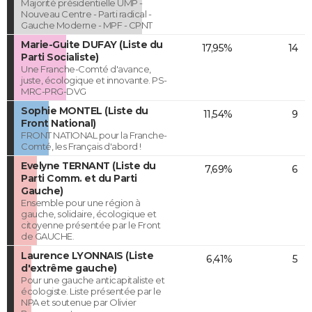
Majorité présidentielle UMP -
Nouveau Centre - Parti radical -
Gauche Moderne - MPF - CPNT
Marie-Guite DUFAY (Liste du
17,95%
14
Parti Socialiste)
Une Franche-Comté d'avance,
juste, écologique et innovante. PS-
MRC-PRG-DVG
Sophie MONTEL (Liste du
11,54%
9
Front National)
FRONT NATIONAL pour la Franche-
Comté, les Français d'abord !
Evelyne TERNANT (Liste du
7,69%
6
Parti Comm. et du Parti
Gauche)
Ensemble pour une région à
gauche, solidaire, écologique et
citoyenne présentée par le Front
de GAUCHE.
Laurence LYONNAIS (Liste
6,41%
5
d'extrême gauche)
Pour une gauche anticapitaliste et
écologiste. Liste présentée par le
NPA et soutenue par Olivier