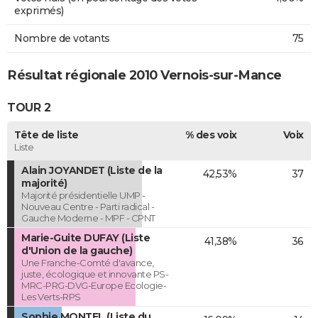
exprimés)
Nombre de votants
75
Résultat régionale 2010 Vernois-sur-Mance
TOUR 2
Tête de liste
% des voix
Voix
Liste
Alain JOYANDET (Liste de la
42,53%
37
majorité)
Majorité présidentielle UMP -
Nouveau Centre - Parti radical -
Gauche Moderne - MPF - CPNT
Marie-Guite DUFAY (Liste
41,38%
36
d'Union de la gauche)
Une Franche-Comté d'avance,
juste, écologique et innovante PS-
MRC-PRG-DVG-Europe Ecologie-
Les Verts-RPS
Sophie MONTEL (Liste du