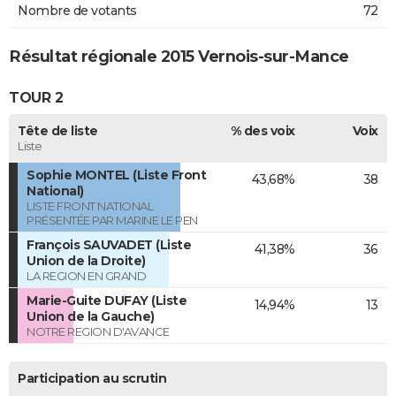
Nombre de votants
72
Résultat régionale 2015 Vernois-sur-Mance
TOUR 2
Tête de liste
% des voix
Voix
Liste
Sophie MONTEL (Liste Front
43,68%
38
National)
LISTE FRONT NATIONAL
PRÉSENTÉE PAR MARINE LE PEN
François SAUVADET (Liste
41,38%
36
Union de la Droite)
LA REGION EN GRAND
Marie-Guite DUFAY (Liste
14,94%
13
Union de la Gauche)
NOTRE REGION D'AVANCE
Participation au scrutin