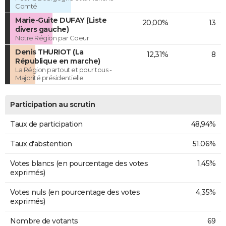
Comté
Marie-Guite DUFAY (Liste
20,00%
13
divers gauche)
Notre Région par Coeur
Denis THURIOT (La
12,31%
8
République en marche)
La Région partout et pour tous -
Majorité présidentielle
Participation au scrutin
Taux de participation
48,94%
Taux d'abstention
51,06%
Votes blancs (en pourcentage des votes
1,45%
exprimés)
Votes nuls (en pourcentage des votes
4,35%
exprimés)
Nombre de votants
69