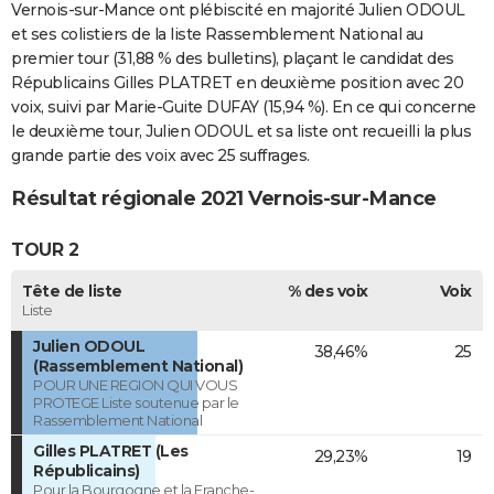
Vernois-sur-Mance ont plébiscité en majorité Julien ODOUL
et ses colistiers de la liste Rassemblement National au
premier tour (31,88 % des bulletins), plaçant le candidat des
Républicains Gilles PLATRET en deuxième position avec 20
voix, suivi par Marie-Guite DUFAY (15,94 %). En ce qui concerne
le deuxième tour, Julien ODOUL et sa liste ont recueilli la plus
grande partie des voix avec 25 suffrages.
Résultat régionale 2021 Vernois-sur-Mance
TOUR 2
Tête de liste
% des voix
Voix
Liste
Julien ODOUL
38,46%
25
(Rassemblement National)
POUR UNE REGION QUI VOUS
PROTEGE Liste soutenue par le
Rassemblement National
Gilles PLATRET (Les
29,23%
19
Républicains)
Pour la Bourgogne et la Franche-