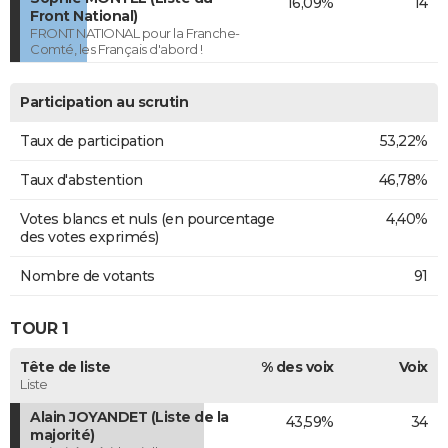
16,09%
14
Front National)
FRONT NATIONAL pour la Franche-
Comté, les Français d'abord !
Participation au scrutin
Taux de participation
53,22%
Taux d'abstention
46,78%
Votes blancs et nuls (en pourcentage
4,40%
des votes exprimés)
Nombre de votants
91
TOUR 1
Tête de liste
% des voix
Voix
Liste
Alain JOYANDET (Liste de la
43,59%
34
majorité)