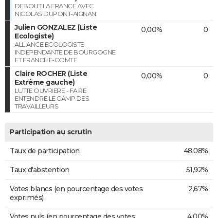
DEBOUT LA FRANCE AVEC
NICOLAS DUPONT-AIGNAN
Julien GONZALEZ (Liste
0,00%
0
Ecologiste)
ALLIANCE ECOLOGISTE
INDEPENDANTE DE BOURGOGNE
ET FRANCHE-COMTE
Claire ROCHER (Liste
0,00%
0
Extrême gauche)
LUTTE OUVRIERE - FAIRE
ENTENDRE LE CAMP DES
TRAVAILLEURS
Participation au scrutin
Taux de participation
48,08%
Taux d'abstention
51,92%
Votes blancs (en pourcentage des votes
2,67%
exprimés)
Votes nuls (en pourcentage des votes
4,00%