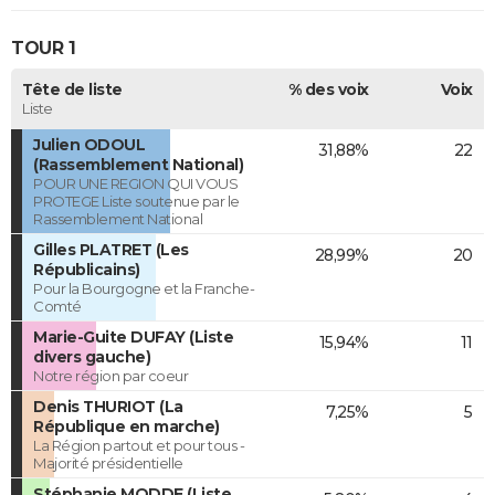
TOUR 1
Tête de liste
% des voix
Voix
Liste
Julien ODOUL
31,88%
22
(Rassemblement National)
POUR UNE REGION QUI VOUS
PROTEGE Liste soutenue par le
Rassemblement National
Gilles PLATRET (Les
28,99%
20
Républicains)
Pour la Bourgogne et la Franche-
Comté
Marie-Guite DUFAY (Liste
15,94%
11
divers gauche)
Notre région par coeur
Denis THURIOT (La
7,25%
5
République en marche)
La Région partout et pour tous -
Majorité présidentielle
Stéphanie MODDE (Liste