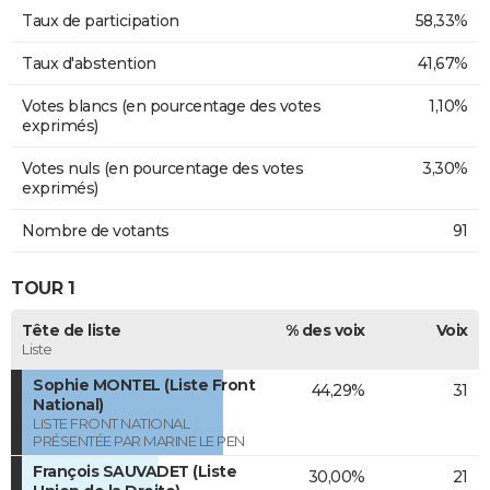
Taux de participation
58,33%
Taux d'abstention
41,67%
Votes blancs (en pourcentage des votes
1,10%
exprimés)
Votes nuls (en pourcentage des votes
3,30%
exprimés)
Nombre de votants
91
TOUR 1
Tête de liste
% des voix
Voix
Liste
Sophie MONTEL (Liste Front
44,29%
31
National)
LISTE FRONT NATIONAL
PRÉSENTÉE PAR MARINE LE PEN
François SAUVADET (Liste
30,00%
21