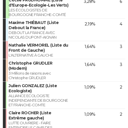
3,28%
6
d'Europe-Ecologie-Les Verts)
LES ÉCOLOGISTES DE
BOURGOGNE FRANCHE-COMTÉ
Maxime THIÉBAUT (Liste
2,19%
4
Debout la France)
DEBOUT LA FRANCE AVEC
NICOLAS DUPONT-AIGNAN
Nathalie VERMOREL (Liste du
1,64%
3
Front de Gauche)
L'ALTERNATIVE À GAUCHE
Christophe GRUDLER
1,64%
3
(Modem)
3 Millions de raisons avec
Christophe GRUDLER
Julien GONZALEZ (Liste
1,09%
2
Ecologiste)
ALLIANCE ECOLOGISTE
INDEPENDANTE DE BOURGOGNE
ET FRANCHE-COMTE
Claire ROCHER (Liste
1,09%
2
Extrême gauche)
LUTTE OUVRIERE - FAIRE
ENTENDRE LE CAMP DES