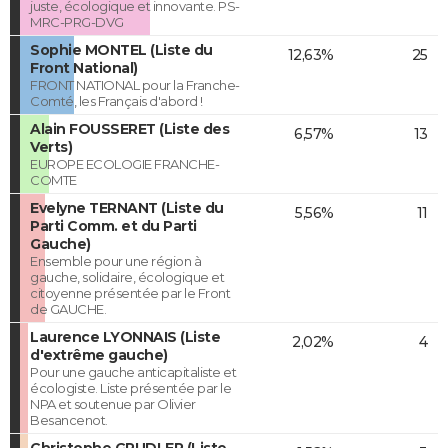
juste, écologique et innovante. PS-
MRC-PRG-DVG
Sophie MONTEL (Liste du
12,63%
25
Front National)
FRONT NATIONAL pour la Franche-
Comté, les Français d'abord !
Alain FOUSSERET (Liste des
6,57%
13
Verts)
EUROPE ECOLOGIE FRANCHE-
COMTE
Evelyne TERNANT (Liste du
5,56%
11
Parti Comm. et du Parti
Gauche)
Ensemble pour une région à
gauche, solidaire, écologique et
citoyenne présentée par le Front
de GAUCHE.
Laurence LYONNAIS (Liste
2,02%
4
d'extrême gauche)
Pour une gauche anticapitaliste et
écologiste. Liste présentée par le
NPA et soutenue par Olivier
Besancenot.
Christophe GRUDLER (Liste