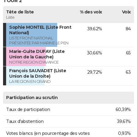
TOUR 2
Tête de liste
% des voix
Voix
Liste
Sophie MONTEL (Liste Front
39,62%
84
National)
LISTE FRONT NATIONAL
PRÉSENTÉE PAR MARINE LE PEN
Marie-Guite DUFAY (Liste
30,66%
65
Union de la Gauche)
NOTRE REGION D'AVANCE
François SAUVADET (Liste
29,72%
63
Union de la Droite)
LA REGION EN GRAND
Participation au scrutin
Taux de participation
60,39%
Taux d'abstention
39,61%
Votes blancs (en pourcentage des votes
0,93%