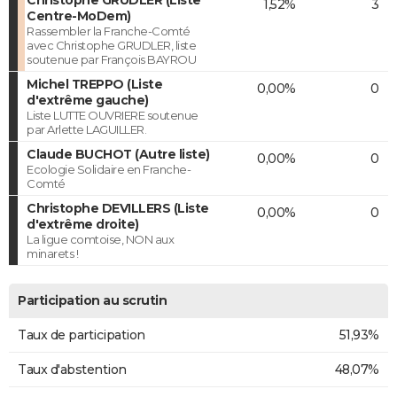
1,52%
3
Centre-MoDem)
Rassembler la Franche-Comté
avec Christophe GRUDLER, liste
soutenue par François BAYROU
Michel TREPPO (Liste
0,00%
0
d'extrême gauche)
Liste LUTTE OUVRIERE soutenue
par Arlette LAGUILLER.
Claude BUCHOT (Autre liste)
0,00%
0
Ecologie Solidaire en Franche-
Comté
Christophe DEVILLERS (Liste
0,00%
0
d'extrême droite)
La ligue comtoise, NON aux
minarets !
Participation au scrutin
Taux de participation
51,93%
Taux d'abstention
48,07%