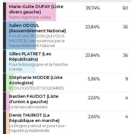
Marie-Guite DUFAY (Liste
39,74%
60
divers gauche)
Notre région par coeur
Julien ODOUL
23,84%
36
(Rassemblement National)
POUR UNE REGION QUI VOUS
PROTEGE Liste soutenue par le
Rassemblement National
Gilles PLATRET (Les
23,84%
36
Républicains)
Pour la Bourgogne et la Franche-
Comté
Stéphanie MODDE (Liste
5,96%
9
écologiste)
ECOLOGISTES ET SOLIDAIRES
Bastien FAUDOT (Liste
2,65%
4
d'union à gauche)
Le temps des cerises
Denis THURIOT (La
2,65%
4
République en marche)
La Région partout et pour tous -
Majorité présidentielle