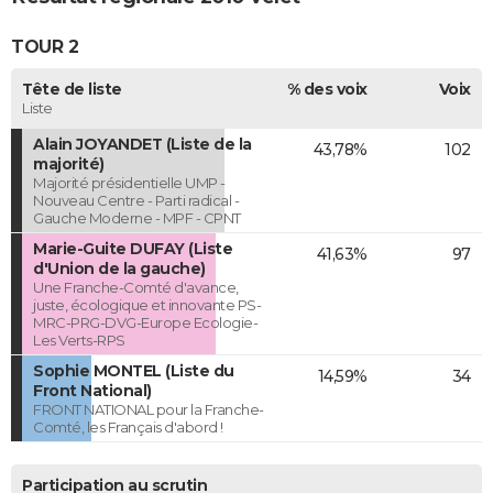
TOUR 2
Tête de liste
% des voix
Voix
Liste
Alain JOYANDET (Liste de la
43,78%
102
majorité)
Majorité présidentielle UMP -
Nouveau Centre - Parti radical -
Gauche Moderne - MPF - CPNT
Marie-Guite DUFAY (Liste
41,63%
97
d'Union de la gauche)
Une Franche-Comté d'avance,
juste, écologique et innovante PS-
MRC-PRG-DVG-Europe Ecologie-
Les Verts-RPS
Sophie MONTEL (Liste du
14,59%
34
Front National)
FRONT NATIONAL pour la Franche-
Comté, les Français d'abord !
Participation au scrutin