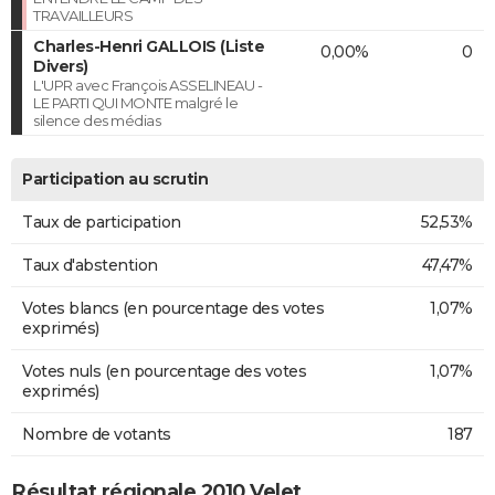
TRAVAILLEURS
Charles-Henri GALLOIS (Liste
0,00%
0
Divers)
L'UPR avec François ASSELINEAU -
LE PARTI QUI MONTE malgré le
silence des médias
Participation au scrutin
Taux de participation
52,53%
Taux d'abstention
47,47%
Votes blancs (en pourcentage des votes
1,07%
exprimés)
Votes nuls (en pourcentage des votes
1,07%
exprimés)
Nombre de votants
187
Résultat régionale 2010 Velet