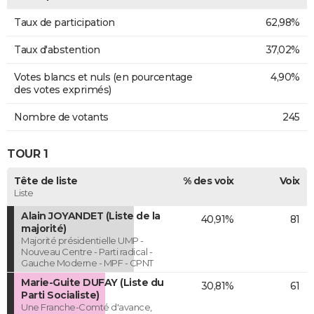
Taux de participation
62,98%
Taux d'abstention
37,02%
Votes blancs et nuls (en pourcentage
4,90%
des votes exprimés)
Nombre de votants
245
TOUR 1
Tête de liste
% des voix
Voix
Liste
Alain JOYANDET (Liste de la
40,91%
81
majorité)
Majorité présidentielle UMP -
Nouveau Centre - Parti radical -
Gauche Moderne - MPF - CPNT
Marie-Guite DUFAY (Liste du
30,81%
61
Parti Socialiste)
Une Franche-Comté d'avance,