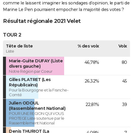
comme le laissent imaginer les sondages d’opinion, le parti de
Marine Le Pen pourraient empocher la majorité des votes ?
Résultat régionale 2021 Velet
TOUR 2
Tête de liste
% des voix
Voix
Liste
Marie-Guite DUFAY (Liste
46,78%
80
divers gauche)
Notre Région par Coeur
Gilles PLATRET (Les
26,32%
45
Républicains)
Pour la Bourgogne et la Franche-
Comté
Julien ODOUL
22,81%
39
(Rassemblement National)
POUR UNE REGION QUI VOUS
PROTEGE Liste soutenue par le
Rassemblement National
Denis THURIOT (La
4,09%
7