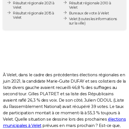
Résultat régionale 2021 à
Résultat régionale 2010 à
City break
Voyage de noces
Climat
Destinations
Voyage nature
Forum
+
PHOTO
Velet
Velet
Résultat régionale 2015 à
Bureaux de vote à Velet
Velet
GUIDES D'ACHAT
Velet
(toutes les informations
sur la ville)
BONS PLANS
CARTE DE VOEUX
Carte Bonne année
Carte Pâques
Carte de Noël
Carte Saint-Valentin
Carte d'anniversaire
DICTIONNAIRE
Biographies
Expressions
Dictionnaire
Citations
Proverbes
PROGRAMME TV
À Velet, dans le cadre des précédentes élections régionales en
COPAINS D'AVANT
juin 2021, la candidate Marie-Guite DUFAY et ses colistiers de la
liste divers gauche avaient recueilli 46,8 % des suffrages au
Se connecter
Collèges
Universités
Service militaire
S'inscrire
Lycées
Primaires
Entreprises
Avis de recherche
AVIS DE DÉCÈS
second tour. Gilles PLATRET et sa liste des Républicains
avaient raflé 26,3 % des voix. De son côté, Julien ODOUL (Liste
FORUM
du Rassemblement National) avait récupéré 39 votes. Le taux
Lifestyle
Sport
Television
Cinema
Bricolage
Culture
Auto
Voyage
de participation montait à ce moment-là à 55,3 % toujours à
Velet. Quelle situation se dessine lors des prochaines
élections
municipales à Velet
prévues en mars prochain ? Est-ce que,