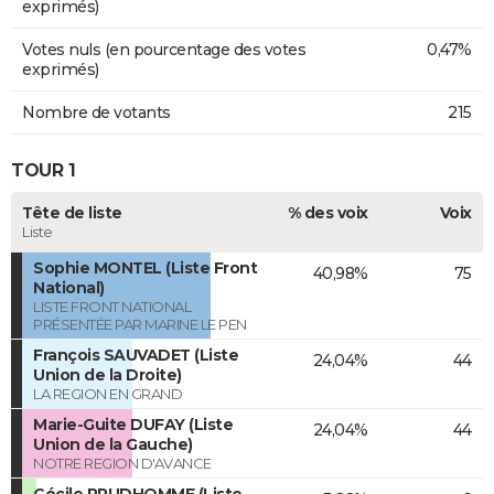
exprimés)
Votes nuls (en pourcentage des votes
0,47%
exprimés)
Nombre de votants
215
TOUR 1
Tête de liste
% des voix
Voix
Liste
Sophie MONTEL (Liste Front
40,98%
75
National)
LISTE FRONT NATIONAL
PRÉSENTÉE PAR MARINE LE PEN
François SAUVADET (Liste
24,04%
44
Union de la Droite)
LA REGION EN GRAND
Marie-Guite DUFAY (Liste
24,04%
44
Union de la Gauche)
NOTRE REGION D'AVANCE
Cécile PRUDHOMME (Liste