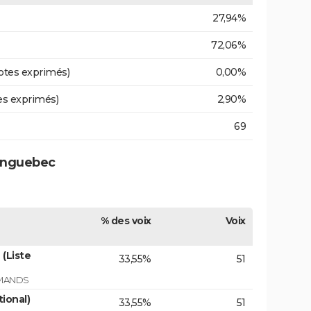
27,94%
72,06%
otes exprimés)
0,00%
es exprimés)
2,90%
69
renguebec
% des voix
Voix
(Liste
33,55%
51
RMANDS
tional)
33,55%
51