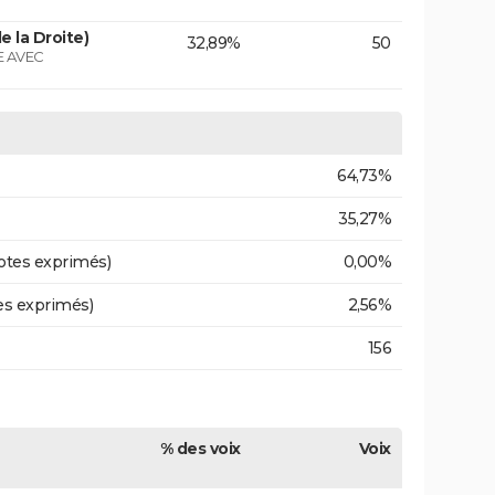
e la Droite)
32,89%
50
 AVEC
64,73%
35,27%
otes exprimés)
0,00%
es exprimés)
2,56%
156
% des voix
Voix