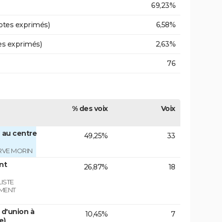
69,23%
otes exprimés)
6,58%
es exprimés)
2,63%
76
% des voix
Voix
 au centre
49,25%
33
RVE MORIN
nt
26,87%
18
ISTE
EMENT
d'union à
10,45%
7
e)