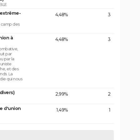
BLE
'extrême-
4,48%
3
le camp des
nion à
4,48%
3
ombative,
uit par
u par la
uniste
che, et des
nds. La
die qui nous
divers)
2,99%
2
e d'union
1,49%
1