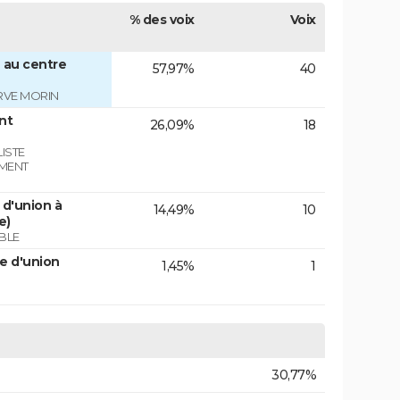
% des voix
Voix
 au centre
57,97%
40
RVE MORIN
nt
26,09%
18
ISTE
EMENT
d'union à
14,49%
10
e)
BLE
e d'union
1,45%
1
30,77%