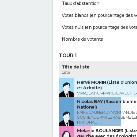
Taux d'abstention
Votes blancs (en pourcentage des v
Votes nuls (en pourcentage des vot
Nombre de votants
TOUR 1
Tête de liste
Liste
Hervé MORIN (Liste d'union
et à droite)
VIVRE LA NORMANDIE AVEC HE
Nicolas BAY (Rassembleme
National)
FAIRE GAGNER LA NORMANDIE L
SOUTENUE PAR LE RASSEMBL
NATIONAL
Mélanie BOULANGER (Liste 
gauche avec des écologist