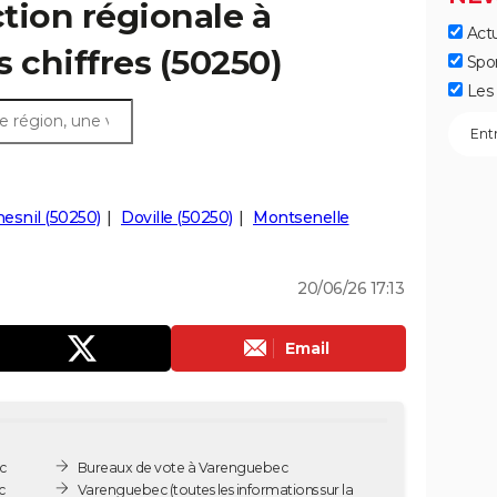
ction régionale à
Actu
 chiffres (50250)
Spo
Les 
esnil (50250)
Doville (50250)
Montsenelle
20/06/26 17:13
Email
c
Bureaux de vote à Varenguebec
c
Varenguebec
(toutes les informations sur la