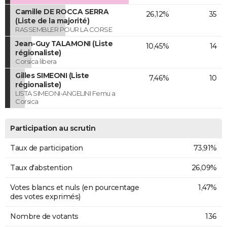
Camille DE ROCCA SERRA
26,12%
35
(Liste de la majorité)
RASSEMBLER POUR LA CORSE
Jean-Guy TALAMONI (Liste
10,45%
14
régionaliste)
Corsica libera
Gilles SIMEONI (Liste
7,46%
10
régionaliste)
LISTA SIMEONI-ANGELINI Femu a
Corsica
Participation au scrutin
Taux de participation
73,91%
Taux d'abstention
26,09%
Votes blancs et nuls (en pourcentage
1,47%
des votes exprimés)
Nombre de votants
136