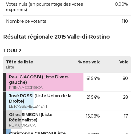
Votes nuls (en pourcentage des votes
0,00%
exprimés)
Nombre de votants
110
Résultat régionale 2015 Valle-di-Rostino
TOUR 2
Tête de liste
% des voix
Voix
Liste
Paul GIACOBBI (Liste Divers
61,54%
80
gauche)
PRIMA A CORSICA
José ROSSI (Liste Union de la
21,54%
28
Droite)
LE RASSEMBLEMENT
Gilles SIMEONI (Liste
13,08%
17
Régionaliste)
PÈ A CORSICA
Christophe CANIONI (Liste