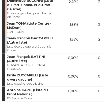
Dominique BUCCHINI (Liste
2,48%
3
du Parti Comm. et du Parti
Gauche)
Front de gauche " pour changer
en Corse"
Jean TOMA (Liste Centre-
1,65%
2
MoDem)
JEAN TOMA
Jean-François BACCARELLI
1,65%
2
(Autre liste)
Liste écologique protégeons la
Corse
Jean-François BATTINI
0,00%
0
(Autre liste)
DEMAIN LA CORSE FORZA
CORSICA
Emile ZUCCARELLI (Liste
0,00%
0
divers gauche)
Liste gauche républicaine
Antoine CARDI (Liste du
0,00%
0
Front National)
FN Fiamma Corsa