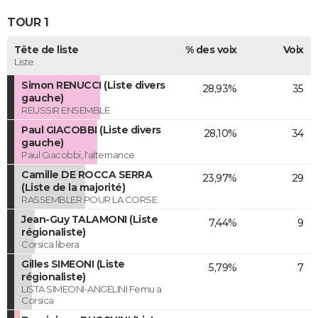
TOUR 1
Tête de liste
% des voix
Voix
Liste
Simon RENUCCI (Liste divers
28,93%
35
gauche)
REUSSIR ENSEMBLE
Paul GIACOBBI (Liste divers
28,10%
34
gauche)
Paul Giacobbi, l'alternance
Camille DE ROCCA SERRA
23,97%
29
(Liste de la majorité)
RASSEMBLER POUR LA CORSE
Jean-Guy TALAMONI (Liste
7,44%
9
régionaliste)
Corsica libera
Gilles SIMEONI (Liste
5,79%
7
régionaliste)
LISTA SIMEONI-ANGELINI Femu a
Corsica