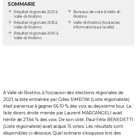
SOMMAIRE
City break
Voyage de noces
Climat
Destinations
Voyage nature
Forum
+
PHOTO
Résultat régionale 2021 à
Bureaux de vote à Valle-di-
Valle-di-Rostino
Rostino
GUIDES D'ACHAT
Résultat régionale 2015 à
Valle-di-Rostino
(toutes les
Valle-di-Rostino
informations sur la ville)
BONS PLANS
Résultat régionale 2010 à
Valle-di-Rostino
CARTE DE VOEUX
Carte Bonne année
Carte Pâques
Carte de Noël
Carte Saint-Valentin
Carte d'anniversaire
DICTIONNAIRE
Biographies
Expressions
Dictionnaire
Citations
Proverbes
PROGRAMME TV
COPAINS D'AVANT
À Valle-di-Rostino, à l'occasion des élections régionales de
Se connecter
Collèges
Universités
Service militaire
S'inscrire
Lycées
Primaires
Entreprises
Avis de recherche
AVIS DE DÉCÈS
2021, la liste entraînée par Gilles SIMEONI (Liste régionaliste)
était parvenue à gagner 56,10 % des voix au deuxième tour. La
FORUM
liste divers droite menée par Laurent MARCANGELI avait
Lifestyle
Sport
Television
Cinema
Bricolage
Culture
Auto
Voyage
hérité de 27,64 % des voix. De son côté, Paul-Félix BENEDETTI
(Liste régionaliste) avait acquis 15 votes. Les résultats sont
disponibles ci-dessous. Quel scénario s'esquisse lors des