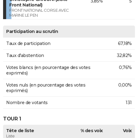
3,85%
5
Front National)
FRONT NATIONAL CORSE AVEC
MARINE LE PEN
Participation au scrutin
Taux de participation
67,18%
Taux d'abstention
32,82%
Votes blancs (en pourcentage des votes
0,76%
exprimés)
Votes nuls (en pourcentage des votes
0,00%
exprimés)
Nombre de votants
131
TOUR 1
Tête de liste
% des voix
Voix
Liste