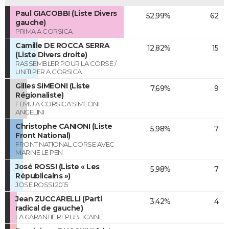
Paul GIACOBBI (Liste Divers
52,99%
62
gauche)
PRIMA A CORSICA
Camille DE ROCCA SERRA
12,82%
15
(Liste Divers droite)
RASSEMBLER POUR LA CORSE /
UNITI PER A CORSICA
Gilles SIMEONI (Liste
7,69%
9
Régionaliste)
FEMU A CORSICA SIMEONI
ANGELINI
Christophe CANIONI (Liste
5,98%
7
Front National)
FRONT NATIONAL CORSE AVEC
MARINE LE PEN
José ROSSI (Liste « Les
5,98%
7
Républicains »)
JOSE ROSSI 2015
Jean ZUCCARELLI (Parti
3,42%
4
radical de gauche)
LA GARANTIE REPUBLICAINE