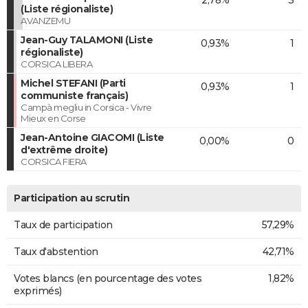
2,78%
3
(Liste régionaliste)
AVANZEMU
Jean-Guy TALAMONI (Liste
0,93%
1
régionaliste)
CORSICA LIBERA
Michel STEFANI (Parti
0,93%
1
communiste français)
Campà megliu in Corsica - Vivre
Mieux en Corse
Jean-Antoine GIACOMI (Liste
0,00%
0
d'extrême droite)
CORSICA FIERA
Participation au scrutin
Taux de participation
57,29%
Taux d'abstention
42,71%
Votes blancs (en pourcentage des votes
1,82%
exprimés)