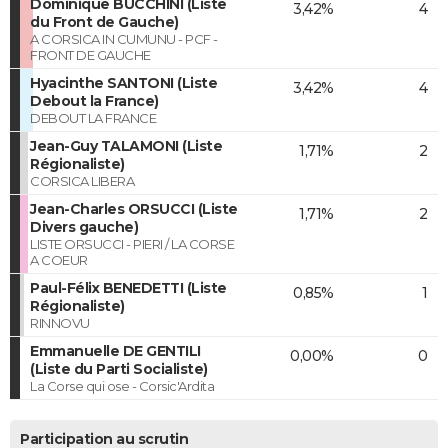
Dominique BUCCHINI (Liste
3,42%
4
du Front de Gauche)
A CORSICA IN CUMUNU - PCF -
FRONT DE GAUCHE
Hyacinthe SANTONI (Liste
3,42%
4
Debout la France)
DEBOUT LA FRANCE
Jean-Guy TALAMONI (Liste
1,71%
2
Régionaliste)
CORSICA LIBERA
Jean-Charles ORSUCCI (Liste
1,71%
2
Divers gauche)
LISTE ORSUCCI - PIERI / LA CORSE
A COEUR
Paul-Félix BENEDETTI (Liste
0,85%
1
Régionaliste)
RINNOVU
Emmanuelle DE GENTILI
0,00%
0
(Liste du Parti Socialiste)
La Corse qui ose - Corsic'Ardita
Participation au scrutin