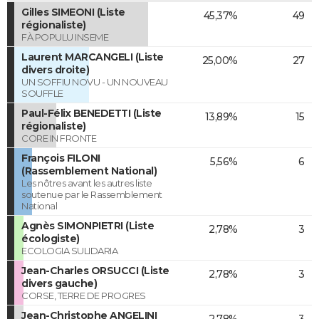
Gilles SIMEONI (Liste
45,37%
49
régionaliste)
FÀ POPULU INSEME
Laurent MARCANGELI (Liste
25,00%
27
divers droite)
UN SOFFIU NOVU - UN NOUVEAU
SOUFFLE
Paul-Félix BENEDETTI (Liste
13,89%
15
régionaliste)
CORE IN FRONTE
François FILONI
5,56%
6
(Rassemblement National)
Les nôtres avant les autres liste
soutenue par le Rassemblement
National
Agnès SIMONPIETRI (Liste
2,78%
3
écologiste)
ECOLOGIA SULIDARIA
Jean-Charles ORSUCCI (Liste
2,78%
3
divers gauche)
CORSE, TERRE DE PROGRES
Jean-Christophe ANGELINI