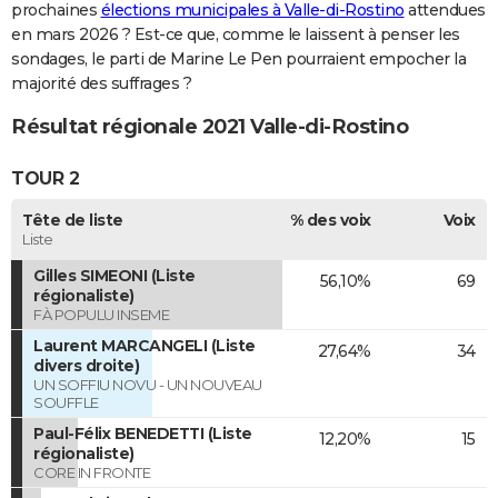
prochaines
élections municipales à Valle-di-Rostino
attendues
en mars 2026 ? Est-ce que, comme le laissent à penser les
sondages, le parti de Marine Le Pen pourraient empocher la
majorité des suffrages ?
Résultat régionale 2021 Valle-di-Rostino
TOUR 2
Tête de liste
% des voix
Voix
Liste
Gilles SIMEONI (Liste
56,10%
69
régionaliste)
FÀ POPULU INSEME
Laurent MARCANGELI (Liste
27,64%
34
divers droite)
UN SOFFIU NOVU - UN NOUVEAU
SOUFFLE
Paul-Félix BENEDETTI (Liste
12,20%
15
régionaliste)
CORE IN FRONTE