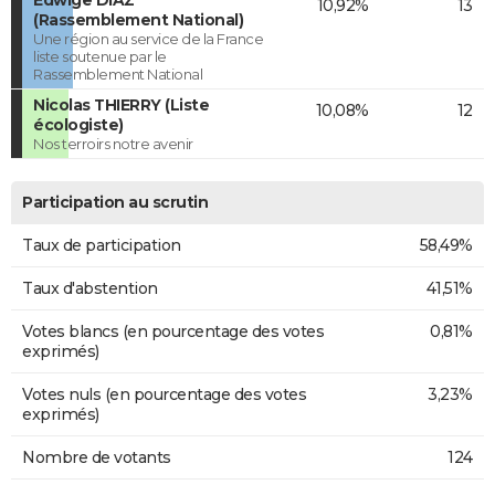
Edwige DIAZ
10,92%
13
(Rassemblement National)
Une région au service de la France
liste soutenue par le
Rassemblement National
Nicolas THIERRY (Liste
10,08%
12
écologiste)
Nos terroirs notre avenir
Participation au scrutin
Taux de participation
58,49%
Taux d'abstention
41,51%
Votes blancs (en pourcentage des votes
0,81%
exprimés)
Votes nuls (en pourcentage des votes
3,23%
exprimés)
Nombre de votants
124