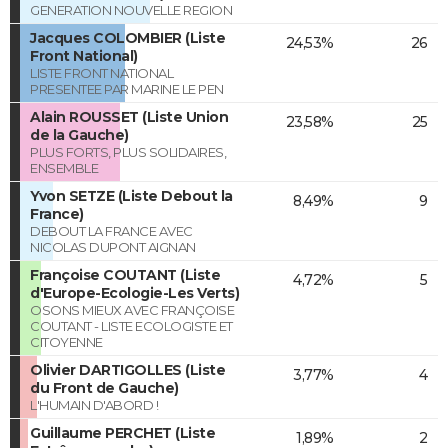
GENERATION NOUVELLE REGION
Jacques COLOMBIER (Liste
24,53%
26
Front National)
LISTE FRONT NATIONAL
PRESENTEE PAR MARINE LE PEN
Alain ROUSSET (Liste Union
23,58%
25
de la Gauche)
PLUS FORTS, PLUS SOLIDAIRES,
ENSEMBLE
Yvon SETZE (Liste Debout la
8,49%
9
France)
DEBOUT LA FRANCE AVEC
NICOLAS DUPONT AIGNAN
Françoise COUTANT (Liste
4,72%
5
d'Europe-Ecologie-Les Verts)
OSONS MIEUX AVEC FRANÇOISE
COUTANT - LISTE ECOLOGISTE ET
CITOYENNE
Olivier DARTIGOLLES (Liste
3,77%
4
du Front de Gauche)
L'HUMAIN D'ABORD !
Guillaume PERCHET (Liste
1,89%
2