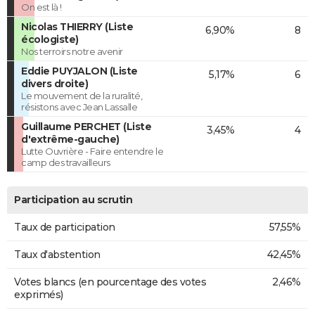
On est là !
Nicolas THIERRY (Liste
6,90%
8
écologiste)
Nos terroirs notre avenir
Eddie PUYJALON (Liste
5,17%
6
divers droite)
Le mouvement de la ruralité,
résistons avec Jean Lassalle
Guillaume PERCHET (Liste
3,45%
4
d'extrême-gauche)
Lutte Ouvrière - Faire entendre le
camp des travailleurs
Participation au scrutin
Taux de participation
57,55%
Taux d'abstention
42,45%
Votes blancs (en pourcentage des votes
2,46%
exprimés)