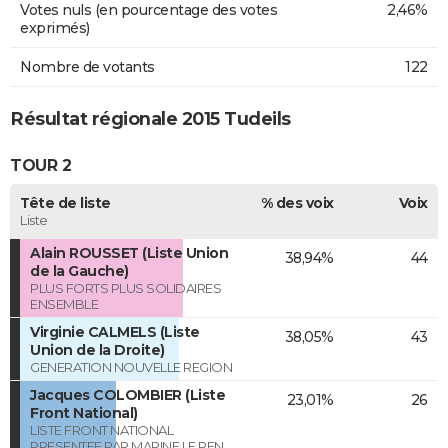
Votes nuls (en pourcentage des votes
2,46%
exprimés)
Nombre de votants
122
Résultat régionale 2015 Tudeils
TOUR 2
Tête de liste
% des voix
Voix
Liste
Alain ROUSSET (Liste Union
38,94%
44
de la Gauche)
PLUS FORTS PLUS SOLIDAIRES
ENSEMBLE
Virginie CALMELS (Liste
38,05%
43
Union de la Droite)
GENERATION NOUVELLE REGION
Jacques COLOMBIER (Liste
23,01%
26
Front National)
LISTE FRONT NATIONAL
PRESENTEE PAR MARINE LE PEN