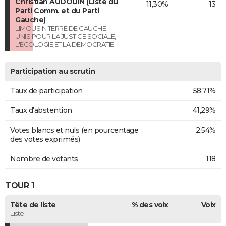
Christian AUDOUIN (Liste du
11,30%
13
Parti Comm. et du Parti
Gauche)
LIMOUSIN TERRE DE GAUCHE
UNIS POUR LA JUSTICE SOCIALE,
L'ECOLOGIE ET LA DEMOCRATIE
Participation au scrutin
Taux de participation
58,71%
Taux d'abstention
41,29%
Votes blancs et nuls (en pourcentage
2,54%
des votes exprimés)
Nombre de votants
118
TOUR 1
Tête de liste
% des voix
Voix
Liste