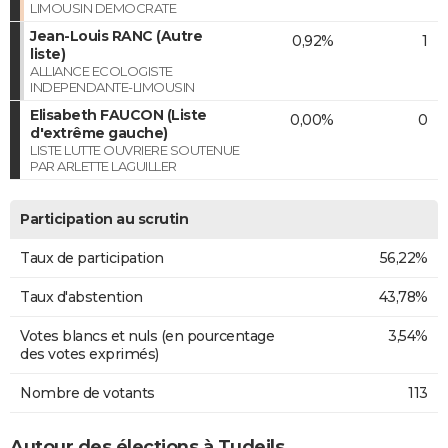
LIMOUSIN DEMOCRATE
Jean-Louis RANC (Autre
0,92%
1
liste)
ALLIANCE ECOLOGISTE
INDEPENDANTE-LIMOUSIN
Elisabeth FAUCON (Liste
0,00%
0
d'extrême gauche)
LISTE LUTTE OUVRIERE SOUTENUE
PAR ARLETTE LAGUILLER
Participation au scrutin
Taux de participation
56,22%
Taux d'abstention
43,78%
Votes blancs et nuls (en pourcentage
3,54%
des votes exprimés)
Nombre de votants
113
Autour des élections à Tudeils