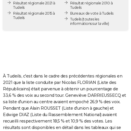
Résultat régionale 2021 à
Résultat régionale 2010 à
City break
Voyage de noces
Climat
Destinations
Voyage nature
Forum
+
PHOTO
Tudeils
Tudeils
Résultat régionale 2015 à
Bureaux de vote à Tudeils
Tudeils
GUIDES D'ACHAT
Tudeils
(toutes les
informations sur la ville)
BONS PLANS
CARTE DE VOEUX
Carte Bonne année
Carte Pâques
Carte de Noël
Carte Saint-Valentin
Carte d'anniversaire
DICTIONNAIRE
Biographies
Expressions
Dictionnaire
Citations
Proverbes
PROGRAMME TV
À Tudeils, c'est dans le cadre des précédentes régionales en
COPAINS D'AVANT
2021 que la liste conduite par Nicolas FLORIAN (Liste des
Républicains) était parvenue à obtenir un pourcentage de
Se connecter
Collèges
Universités
Service militaire
S'inscrire
Lycées
Primaires
Entreprises
Avis de recherche
AVIS DE DÉCÈS
33,6 % des voix au second tour. Geneviève DARRIEUSSECQ et
sa liste d'union au centre avaient empoché 26,9 % des voix.
FORUM
Pendant que Alain ROUSSET (Liste d'union à gauche) et
Lifestyle
Sport
Television
Cinema
Bricolage
Culture
Auto
Voyage
Edwige DIAZ (Liste du Rassemblement National) avaient
recueilli respectivement 18,5 % et 10,9 % des votes. Les
résultats sont disponibles en détail dans les tableaux qui se