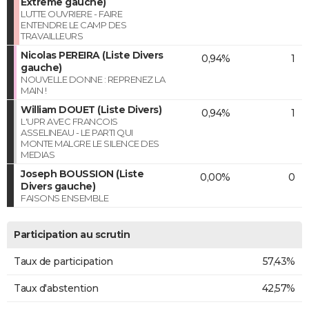
Extrême gauche)
LUTTE OUVRIERE - FAIRE
ENTENDRE LE CAMP DES
TRAVAILLEURS
Nicolas PEREIRA (Liste Divers
0,94%
1
gauche)
NOUVELLE DONNE : REPRENEZ LA
MAIN !
William DOUET (Liste Divers)
0,94%
1
L'UPR AVEC FRANCOIS
ASSELINEAU - LE PARTI QUI
MONTE MALGRE LE SILENCE DES
MEDIAS
Joseph BOUSSION (Liste
0,00%
0
Divers gauche)
FAISONS ENSEMBLE
Participation au scrutin
Taux de participation
57,43%
Taux d'abstention
42,57%