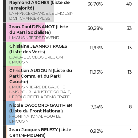
Raymond ARCHER (Liste de
36,70%
40
la majorité)
LA FRANCE CHANGE, LE LIMOUSIN
DOIT CHANGER AUSSI
Jean-Paul DENANOT (Liste
30,28%
33
du Parti Socialiste)
LIMOUSIN TERRE D'AVENIR
Ghislaine JEANNOT PAGES
11,93%
13
(Liste des Verts)
EUROPE ECOLOGIE REGION
LIMOUSIN
Christian AUDOUIN (Liste du
11,93%
13
Parti Comm. et du Parti
Gauche)
LIMOUSIN TERRE DE GAUCHE
UNIS POUR LA JUSTICE SOCIALE,
L'ECOLOGIE ET LA DEMOCRATIE
Nicole DACCORD-GAUTHIER
7,34%
8
(Liste du Front National)
FRONT NATIONAL POUR LE
LIMOUSIN
Jean-Jacques BELEZY (Liste
0,92%
1
Centre-MoDem)