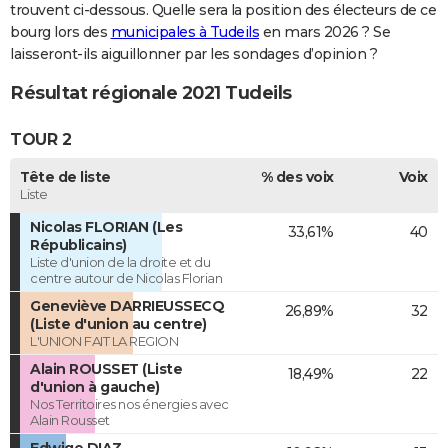
trouvent ci-dessous. Quelle sera la position des électeurs de ce
bourg lors des
municipales à Tudeils
en mars 2026 ? Se
laisseront-ils aiguillonner par les sondages d’opinion ?
Résultat régionale 2021 Tudeils
TOUR 2
Tête de liste
% des voix
Voix
Liste
Nicolas FLORIAN (Les
33,61%
40
Républicains)
Liste d'union de la droite et du
centre autour de Nicolas Florian
Geneviève DARRIEUSSECQ
26,89%
32
(Liste d'union au centre)
L'UNION FAIT LA REGION
Alain ROUSSET (Liste
18,49%
22
d'union à gauche)
Nos Territoires nos énergies avec
Alain Rousset