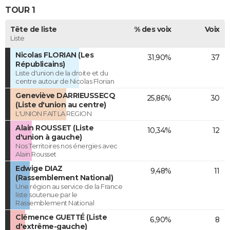
TOUR 1
Tête de liste
% des voix
Voix
Liste
Nicolas FLORIAN (Les
31,90%
37
Républicains)
Liste d'union de la droite et du
centre autour de Nicolas Florian
Geneviève DARRIEUSSECQ
25,86%
30
(Liste d'union au centre)
L'UNION FAIT LA REGION
Alain ROUSSET (Liste
10,34%
12
d'union à gauche)
Nos Territoires nos énergies avec
Alain Rousset
Edwige DIAZ
9,48%
11
(Rassemblement National)
Une région au service de la France
liste soutenue par le
Rassemblement National
Clémence GUETTÉ (Liste
6,90%
8
d'extrême-gauche)