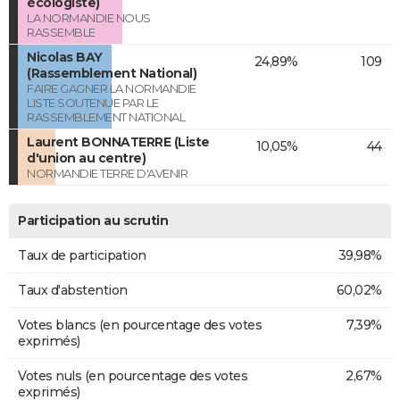
écologiste)
LA NORMANDIE NOUS
RASSEMBLE
Nicolas BAY
24,89%
109
(Rassemblement National)
FAIRE GAGNER LA NORMANDIE
LISTE SOUTENUE PAR LE
RASSEMBLEMENT NATIONAL
Laurent BONNATERRE (Liste
10,05%
44
d'union au centre)
NORMANDIE TERRE D'AVENIR
Participation au scrutin
Taux de participation
39,98%
Taux d'abstention
60,02%
Votes blancs (en pourcentage des votes
7,39%
exprimés)
Votes nuls (en pourcentage des votes
2,67%
exprimés)