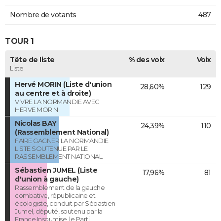
Nombre de votants
487
TOUR 1
Tête de liste
% des voix
Voix
Liste
Hervé MORIN (Liste d'union
28,60%
129
au centre et à droite)
VIVRE LA NORMANDIE AVEC
HERVE MORIN
Nicolas BAY
24,39%
110
(Rassemblement National)
FAIRE GAGNER LA NORMANDIE
LISTE SOUTENUE PAR LE
RASSEMBLEMENT NATIONAL
Sébastien JUMEL (Liste
17,96%
81
d'union à gauche)
Rassemblement de la gauche
combative, républicaine et
écologiste, conduit par Sébastien
Jumel, député, soutenu par la
France Insoumise, le Parti