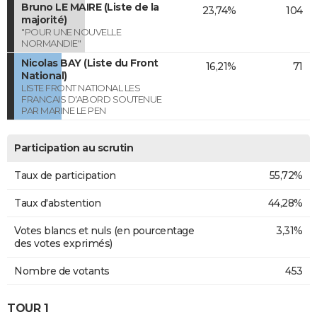
Bruno LE MAIRE (Liste de la
23,74%
104
majorité)
"POUR UNE NOUVELLE
NORMANDIE"
Nicolas BAY (Liste du Front
16,21%
71
National)
LISTE FRONT NATIONAL LES
FRANCAIS D'ABORD SOUTENUE
PAR MARINE LE PEN
Participation au scrutin
Taux de participation
55,72%
Taux d'abstention
44,28%
Votes blancs et nuls (en pourcentage
3,31%
des votes exprimés)
Nombre de votants
453
TOUR 1