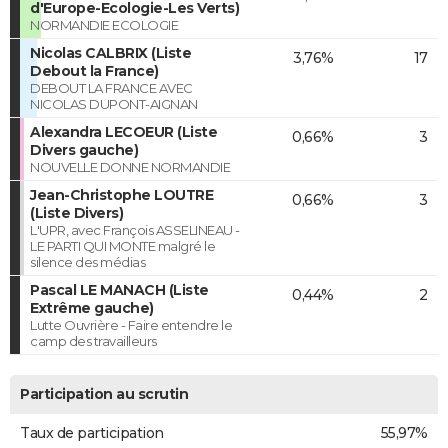
d'Europe-Ecologie-Les Verts)
NORMANDIE ECOLOGIE
Nicolas CALBRIX (Liste
3,76%
17
Debout la France)
DEBOUT LA FRANCE AVEC
NICOLAS DUPONT-AIGNAN
Alexandra LECOEUR (Liste
0,66%
3
Divers gauche)
NOUVELLE DONNE NORMANDIE
Jean-Christophe LOUTRE
0,66%
3
(Liste Divers)
L'UPR, avec François ASSELINEAU -
LE PARTI QUI MONTE malgré le
silence des médias
Pascal LE MANACH (Liste
0,44%
2
Extrême gauche)
Lutte Ouvrière - Faire entendre le
camp des travailleurs
Participation au scrutin
Taux de participation
55,97%