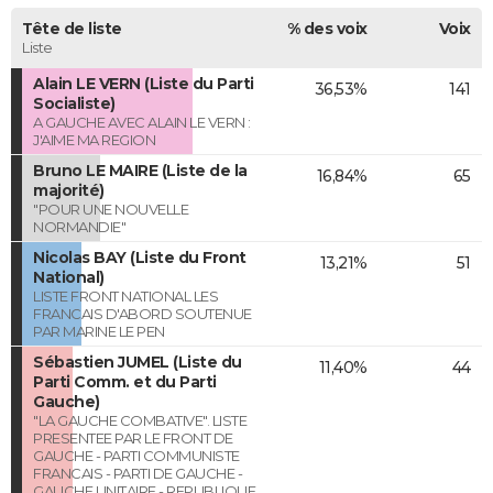
Tête de liste
% des voix
Voix
Liste
Alain LE VERN (Liste du Parti
36,53%
141
Socialiste)
A GAUCHE AVEC ALAIN LE VERN :
J'AIME MA REGION
Bruno LE MAIRE (Liste de la
16,84%
65
majorité)
"POUR UNE NOUVELLE
NORMANDIE"
Nicolas BAY (Liste du Front
13,21%
51
National)
LISTE FRONT NATIONAL LES
FRANCAIS D'ABORD SOUTENUE
PAR MARINE LE PEN
Sébastien JUMEL (Liste du
11,40%
44
Parti Comm. et du Parti
Gauche)
"LA GAUCHE COMBATIVE". LISTE
PRESENTEE PAR LE FRONT DE
GAUCHE - PARTI COMMUNISTE
FRANCAIS - PARTI DE GAUCHE -
GAUCHE UNITAIRE - REPUBLIQUE