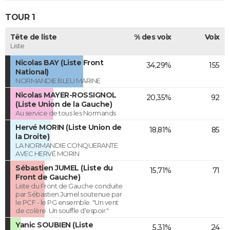
TOUR 1
Tête de liste
% des voix
Voix
Liste
Nicolas BAY (Liste Front
34,29%
155
National)
NORMANDIE BLEU MARINE
Nicolas MAYER-ROSSIGNOL
20,35%
92
(Liste Union de la Gauche)
Au service de tous les Normands
Hervé MORIN (Liste Union de
18,81%
85
la Droite)
LA NORMANDIE CONQUERANTE
AVEC HERVÉ MORIN
Sébastien JUMEL (Liste du
15,71%
71
Front de Gauche)
Liste du Front de Gauche conduite
par Sébastien Jumel soutenue par
le PCF - le PG ensemble. "Un vent
de colère. Un souffle d'espoir."
Yanic SOUBIEN (Liste
5,31%
24