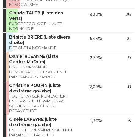
ET SOCIALISME
Claude TALEB (Liste des
9,33%
36
Verts)
EUROPE ECOLOGIE - HAUTE-
NORMANDIE
Brigitte BRIERE (Liste divers
5,44%
21
droite)
DEBOUT LA NORMANDIE
Danielle JEANNE (Liste
2,33%
9
Centre-MoDem)
HAUTE NORMANDIE
DEMOCRATE, LISTE SOUTENUE
PAR FRANCOIS BAYROU
Christine POUPIN (Liste
2,07%
8
d'extrême gauche)
TOUT CHANGER, RIEN LACHER !
LISTE PRESENTEE PAR LE NPA,
SOUTENUE PAR OLIVIER
BESANCENOT
Gisèle LAPEYRE (Liste
1,30%
5
d'extrême gauche)
LISTE LUTTE OUVRIERE SOUTENUE
PAR ARLETTE LAGUILLER