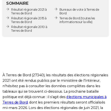
SOMMAIRE
City break
Voyage de noces
Climat
Destinations
Voyage nature
Forum
+
PHOTO
Résultat régionale 2021 à
Bureaux de vote à Terres de
Terres de Bord
Bord
GUIDES D'ACHAT
Résultat régionale 2015 à
Terres de Bord
(toutes les
Terres de Bord
informations sur la ville)
BONS PLANS
Résultat régionale 2010 à
Terres de Bord
CARTE DE VOEUX
Carte Bonne année
Carte Pâques
Carte de Noël
Carte Saint-Valentin
Carte d'anniversaire
DICTIONNAIRE
Biographies
Expressions
Dictionnaire
Citations
Proverbes
PROGRAMME TV
COPAINS D'AVANT
À Terres de Bord (27340), les résultats des élections régionales
Se connecter
Collèges
Universités
Service militaire
S'inscrire
Lycées
Primaires
Entreprises
Avis de recherche
AVIS DE DÉCÈS
2021 ont été rendus publics par le ministère de l'Intérieur,
n'hésitez pas à consulter les données complètes dans les
FORUM
tableaux qui se trouvent ci-dessous. La prochaine bataille
Lifestyle
Sport
Television
Cinema
Bricolage
Culture
Auto
Voyage
politique est déjà connue : il s'agit des
élections municipales à
Terres de Bord
, dont les premiers résultats seront officialisés
mi-mars 2026. Lors des élections régionales de juin 2021, la