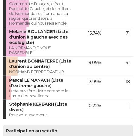
Communiste Français, le Parti
Radical de Gauche, et des milliers
de Normandes et Normands. La
région qui prend soin, la
Normandie qui nous ressemble.
Mélanie BOULANGER (Liste
15,74%
71
d'union à gauche avec des
écologiste)
LA NORMANDIE NOUS
RASSEMBLE
Laurent BONNATERRE (Liste
9,09%
41
d'union au centre)
NORMANDIE TERRE D'AVENIR
Pascal LE MANACH (Liste
3,99%
18
d'extrême-gauche)
Lutte ouvrière - faire entendre le
camp des travailleurs
Stéphanie KERBARH (Liste
0,22%
1
divers)
Pour vous, avec vous
Participation au scrutin