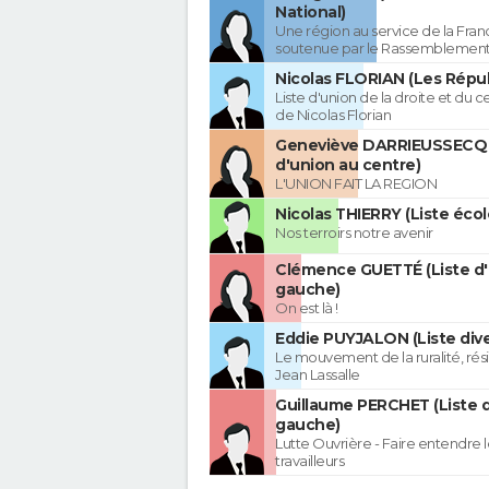
National)
Une région au service de la Franc
soutenue par le Rassemblement
Nicolas FLORIAN (Les Répub
Liste d'union de la droite et du 
de Nicolas Florian
Geneviève DARRIEUSSECQ 
d'union au centre)
L'UNION FAIT LA REGION
Nicolas THIERRY (Liste écol
Nos terroirs notre avenir
Clémence GUETTÉ (Liste d
gauche)
On est là !
Eddie PUYJALON (Liste dive
Le mouvement de la ruralité, rés
Jean Lassalle
Guillaume PERCHET (Liste 
gauche)
Lutte Ouvrière - Faire entendre
travailleurs