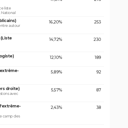
e liste
 National
licains)
16,20%
253
centre autour
(Liste
14,72%
230
ogiste)
12,10%
189
'extrême-
5,89%
92
rs droite)
5,57%
87
istons avec
d'extrême-
2,43%
38
 le camp des