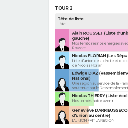
TOUR 2
Tête de liste
Liste
Alain ROUSSET (Liste d'uni
gauche)
Nos Territoires nos énergies avec
Rousset
Nicolas FLORIAN (Les Répub
Liste d'union de la droite et du 
de Nicolas Florian
Edwige DIAZ (Rassemblem
National)
Une région au service de la Franc
soutenue par le Rassemblement
Nicolas THIERRY (Liste écol
Nos terroirs notre avenir
Geneviève DARRIEUSSECQ 
d'union au centre)
L'UNION FAIT LA REGION