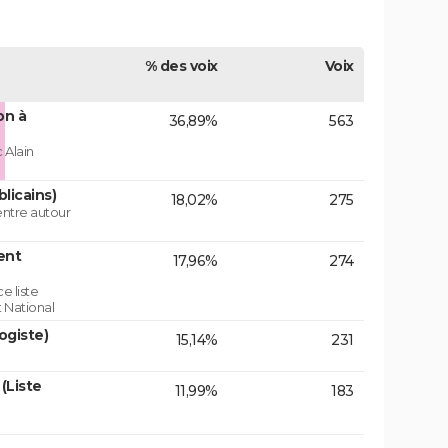
% des voix
Voix
on à
36,89%
563
 Alain
licains)
18,02%
275
centre autour
ent
17,96%
274
e liste
 National
ogiste)
15,14%
231
(Liste
11,99%
183