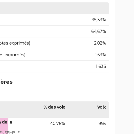
35,33%
64,67%
otes exprimés)
2,82%
es exprimés)
1,53%
1 633
gères
% des voix
Voix
 de la
40,76%
995
 ENSEMBLE