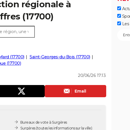
ction régionale à
Actu
ffres (17700)
Spo
Les 
Mard (17700)
Saint-Georges-du-Bois (17700)
oue (17700)
20/06/26 17:13
Email
Bureaux de vote à Surgères
Surgères
(toutes les informations sur la ville)