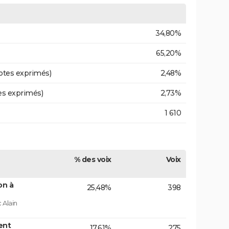
34,80%
65,20%
otes exprimés)
2,48%
es exprimés)
2,73%
1 610
% des voix
Voix
on à
25,48%
398
 Alain
ent
17,61%
275