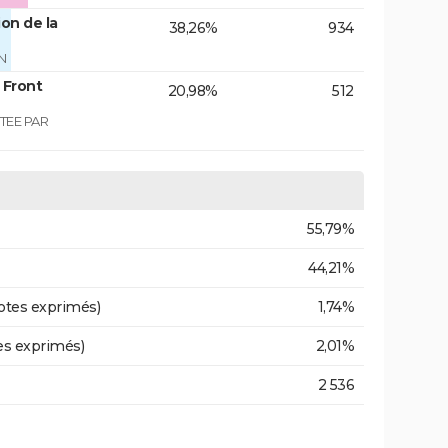
on de la
38,26%
934
N
 Front
20,98%
512
TEE PAR
55,79%
44,21%
otes exprimés)
1,74%
es exprimés)
2,01%
2 536