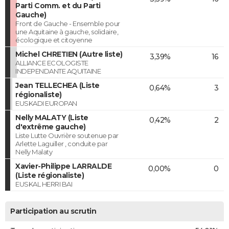
Parti Comm. et du Parti
Gauche)
Front de Gauche - Ensemble pour
une Aquitaine à gauche, solidaire,
écologique et citoyenne
Michel CHRETIEN (Autre liste)
3,39%
16
ALLIANCE ECOLOGISTE
INDEPENDANTE AQUITAINE
Jean TELLECHEA (Liste
0,64%
3
régionaliste)
EUSKADI EUROPAN
Nelly MALATY (Liste
0,42%
2
d'extrême gauche)
Liste Lutte Ouvrière soutenue par
Arlette Laguiller , conduite par
Nelly Malaty
Xavier-Philippe LARRALDE
0,00%
0
(Liste régionaliste)
EUSKAL HERRI BAI
Participation au scrutin