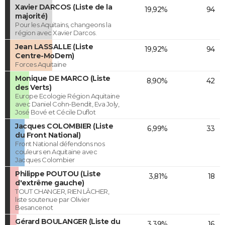
Xavier DARCOS (Liste de la
19,92%
94
majorité)
Pour les Aquitains, changeons la
région avec Xavier Darcos.
Jean LASSALLE (Liste
19,92%
94
Centre-MoDem)
Forces Aquitaine
Monique DE MARCO (Liste
8,90%
42
des Verts)
Europe Ecologie Région Aquitaine
avec Daniel Cohn-Bendit, Eva Joly,
José Bové et Cécile Duflot
Jacques COLOMBIER (Liste
6,99%
33
du Front National)
Front National défendons nos
couleurs en Aquitaine avec
Jacques Colombier
Philippe POUTOU (Liste
3,81%
18
d'extrême gauche)
TOUT CHANGER, RIEN LÂCHER,
liste soutenue par Olivier
Besancenot
Gérard BOULANGER (Liste du
3,39%
16