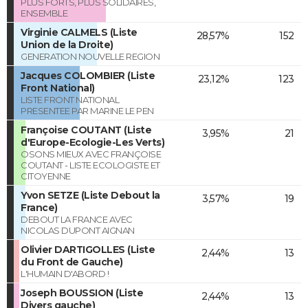
PLUS FORTS, PLUS SOLIDAIRES,
ENSEMBLE
Virginie CALMELS (Liste
28,57%
152
Union de la Droite)
GENERATION NOUVELLE REGION
Jacques COLOMBIER (Liste
23,12%
123
Front National)
LISTE FRONT NATIONAL
PRESENTEE PAR MARINE LE PEN
Françoise COUTANT (Liste
3,95%
21
d'Europe-Ecologie-Les Verts)
OSONS MIEUX AVEC FRANÇOISE
COUTANT - LISTE ECOLOGISTE ET
CITOYENNE
Yvon SETZE (Liste Debout la
3,57%
19
France)
DEBOUT LA FRANCE AVEC
NICOLAS DUPONT AIGNAN
Olivier DARTIGOLLES (Liste
2,44%
13
du Front de Gauche)
L'HUMAIN D'ABORD !
Joseph BOUSSION (Liste
2,44%
13
Divers gauche)