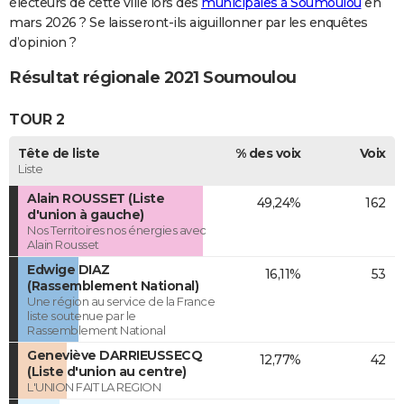
électeurs de cette ville lors des
municipales à Soumoulou
en
mars 2026 ? Se laisseront-ils aiguillonner par les enquêtes
d’opinion ?
Résultat régionale 2021 Soumoulou
TOUR 2
Tête de liste
% des voix
Voix
Liste
Alain ROUSSET (Liste
49,24%
162
d'union à gauche)
Nos Territoires nos énergies avec
Alain Rousset
Edwige DIAZ
16,11%
53
(Rassemblement National)
Une région au service de la France
liste soutenue par le
Rassemblement National
Geneviève DARRIEUSSECQ
12,77%
42
(Liste d'union au centre)
L'UNION FAIT LA REGION