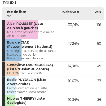
TOUR 1
Tête de liste
% des voix
Voix
Liste
Alain ROUSSET (Liste
33,91%
118
d'union à gauche)
Nos Territoires nos énergies avec
Alain Rousset
Edwige DIAZ
17,24%
60
(Rassemblement National)
Une région au service de la France
liste soutenue par le
Rassemblement National
Geneviève DARRIEUSSECQ
14,08%
49
(Liste d'union au centre)
L'UNION FAIT LA REGION
Eddie PUYJALON (Liste
10,63%
37
divers droite)
Le mouvement de la ruralité,
résistons avec Jean Lassalle
Nicolas THIERRY (Liste
10,34%
36
écologiste)