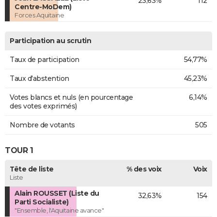
23,63%
112
Centre-MoDem)
Forces Aquitaine
Participation au scrutin
Taux de participation
54,77%
Taux d'abstention
45,23%
Votes blancs et nuls (en pourcentage
6,14%
des votes exprimés)
Nombre de votants
505
TOUR 1
Tête de liste
% des voix
Voix
Liste
Alain ROUSSET (Liste du
32,63%
154
Parti Socialiste)
"Ensemble, l'Aquitaine avance"