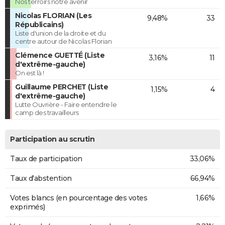
Nos terroirs notre avenir
Nicolas FLORIAN (Les
9,48%
33
Républicains)
Liste d'union de la droite et du
centre autour de Nicolas Florian
Clémence GUETTÉ (Liste
3,16%
11
d'extrême-gauche)
On est là !
Guillaume PERCHET (Liste
1,15%
4
d'extrême-gauche)
Lutte Ouvrière - Faire entendre le
camp des travailleurs
Participation au scrutin
Taux de participation
33,06%
Taux d'abstention
66,94%
Votes blancs (en pourcentage des votes
1,66%
exprimés)