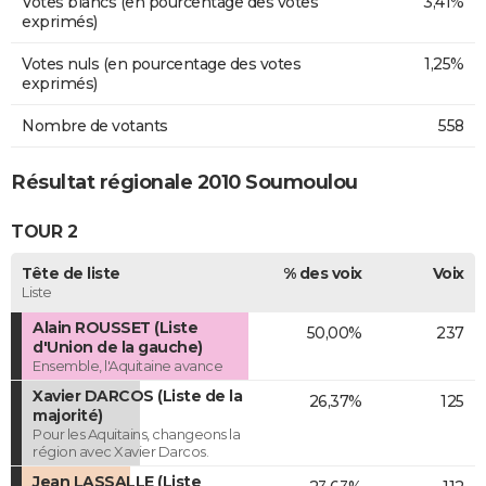
Votes blancs (en pourcentage des votes
3,41%
exprimés)
Votes nuls (en pourcentage des votes
1,25%
exprimés)
Nombre de votants
558
Résultat régionale 2010 Soumoulou
TOUR 2
Tête de liste
% des voix
Voix
Liste
Alain ROUSSET (Liste
50,00%
237
d'Union de la gauche)
Ensemble, l'Aquitaine avance
Xavier DARCOS (Liste de la
26,37%
125
majorité)
Pour les Aquitains, changeons la
région avec Xavier Darcos.
Jean LASSALLE (Liste