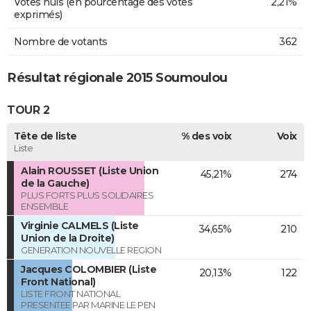
Votes nuls (en pourcentage des votes
2,21%
exprimés)
Nombre de votants
362
Résultat régionale 2015 Soumoulou
TOUR 2
Tête de liste
% des voix
Voix
Liste
Alain ROUSSET (Liste Union
45,21%
274
de la Gauche)
PLUS FORTS PLUS SOLIDAIRES
ENSEMBLE
Virginie CALMELS (Liste
34,65%
210
Union de la Droite)
GENERATION NOUVELLE REGION
Jacques COLOMBIER (Liste
20,13%
122
Front National)
LISTE FRONT NATIONAL
PRESENTEE PAR MARINE LE PEN