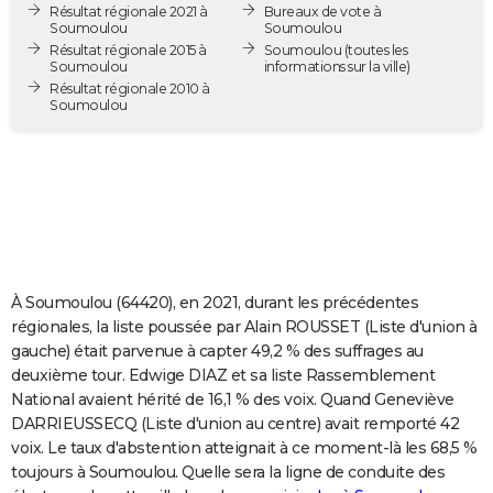
Résultat régionale 2021 à
Bureaux de vote à
City break
Voyage de noces
Climat
Destinations
Voyage nature
Forum
+
PHOTO
Soumoulou
Soumoulou
Résultat régionale 2015 à
Soumoulou
(toutes les
Soumoulou
informations sur la ville)
GUIDES D'ACHAT
Résultat régionale 2010 à
Soumoulou
BONS PLANS
CARTE DE VOEUX
Carte Bonne année
Carte Pâques
Carte de Noël
Carte Saint-Valentin
Carte d'anniversaire
DICTIONNAIRE
Biographies
Expressions
Dictionnaire
Citations
Proverbes
PROGRAMME TV
COPAINS D'AVANT
À Soumoulou (64420), en 2021, durant les précédentes
régionales, la liste poussée par Alain ROUSSET (Liste d'union à
Se connecter
Collèges
Universités
Service militaire
S'inscrire
Lycées
Primaires
Entreprises
Avis de recherche
AVIS DE DÉCÈS
gauche) était parvenue à capter 49,2 % des suffrages au
deuxième tour. Edwige DIAZ et sa liste Rassemblement
FORUM
National avaient hérité de 16,1 % des voix. Quand Geneviève
DARRIEUSSECQ (Liste d'union au centre) avait remporté 42
Lifestyle
Sport
Television
Cinema
Bricolage
Culture
Auto
Voyage
voix. Le taux d'abstention atteignait à ce moment-là les 68,5 %
toujours à Soumoulou. Quelle sera la ligne de conduite des