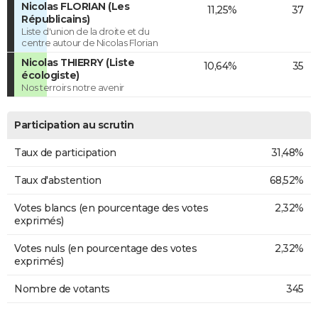
Nicolas FLORIAN (Les
11,25%
37
Républicains)
Liste d'union de la droite et du
centre autour de Nicolas Florian
Nicolas THIERRY (Liste
10,64%
35
écologiste)
Nos terroirs notre avenir
Participation au scrutin
Taux de participation
31,48%
Taux d'abstention
68,52%
Votes blancs (en pourcentage des votes
2,32%
exprimés)
Votes nuls (en pourcentage des votes
2,32%
exprimés)
Nombre de votants
345