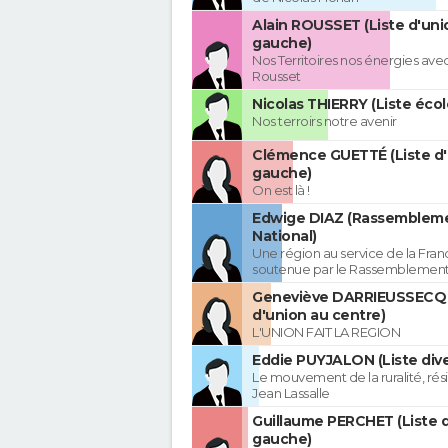
Alain ROUSSET (Liste d'uni
gauche)
Nos Territoires nos énergies avec
Rousset
Nicolas THIERRY (Liste écol
Nos terroirs notre avenir
Clémence GUETTÉ (Liste d
gauche)
On est là !
Edwige DIAZ (Rassemblem
National)
Une région au service de la Franc
soutenue par le Rassemblement
Geneviève DARRIEUSSECQ 
d'union au centre)
L'UNION FAIT LA REGION
Eddie PUYJALON (Liste dive
Le mouvement de la ruralité, rés
Jean Lassalle
Guillaume PERCHET (Liste 
gauche)