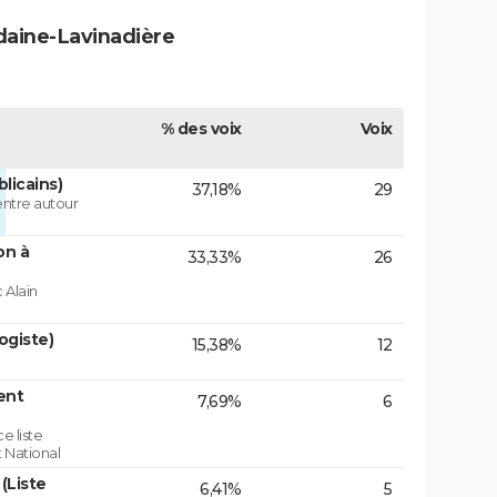
daine-Lavinadière
% des voix
Voix
licains)
37,18%
29
centre autour
on à
33,33%
26
 Alain
ogiste)
15,38%
12
ent
7,69%
6
e liste
 National
(Liste
6,41%
5