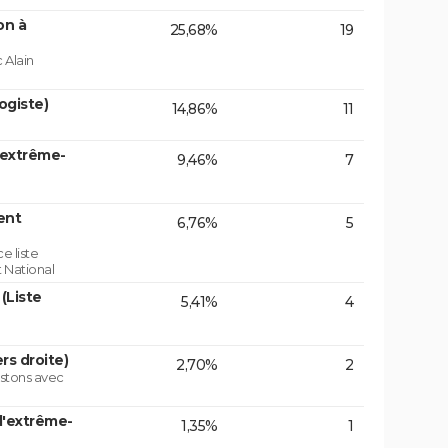
on à
25,68%
19
 Alain
ogiste)
14,86%
11
'extrême-
9,46%
7
ent
6,76%
5
e liste
 National
(Liste
5,41%
4
rs droite)
2,70%
2
istons avec
d'extrême-
1,35%
1