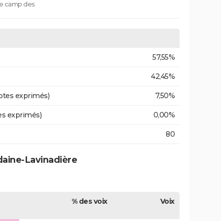
 le camp des
57,55%
42,45%
otes exprimés)
7,50%
es exprimés)
0,00%
80
daine-Lavinadière
% des voix
Voix