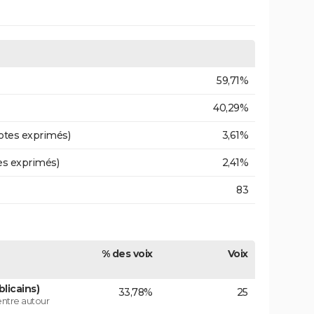
59,71%
40,29%
otes exprimés)
3,61%
es exprimés)
2,41%
83
% des voix
Voix
licains)
33,78%
25
centre autour