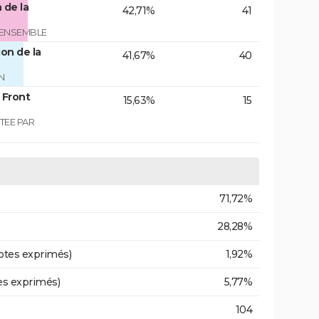
 de la
42,71%
41
 ENSEMBLE
on de la
41,67%
40
N
 Front
15,63%
15
TEE PAR
71,72%
28,28%
otes exprimés)
1,92%
es exprimés)
5,77%
104