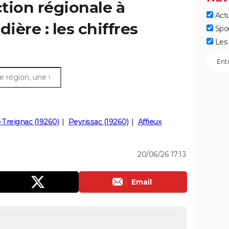
ction régionale à
Actu
ère : les chiffres
Spo
Les 
-Treignac (19260)
Peyrissac (19260)
Affieux
20/06/26 17:13
Email