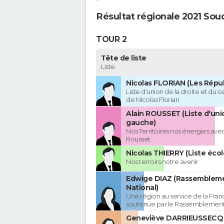
Résultat régionale 2021 Sou
TOUR 2
Tête de liste
Liste
Nicolas FLORIAN (Les Répub
Liste d'union de la droite et du 
de Nicolas Florian
Alain ROUSSET (Liste d'uni
gauche)
Nos Territoires nos énergies avec
Rousset
Nicolas THIERRY (Liste écol
Nos terroirs notre avenir
Edwige DIAZ (Rassemblem
National)
Une région au service de la Franc
soutenue par le Rassemblement
Geneviève DARRIEUSSECQ 