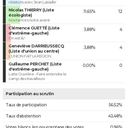
résistons avec Jean Lassalle
Nicolas THIERRY (Liste
11,65%
12
écologiste)
Nos terroirs notre avenir
Clémence GUETTÉ (Liste
3,88%
4
d'extrême-gauche)
On est là !
Geneviève DARRIEUSSECQ
3,88%
4
(Liste d'union au centre)
L'UNION FAIT LA REGION
Guillaume PERCHET (Liste
0,00%
0
d'extrême-gauche)
Lutte Ouvrière - Faire entendre le
camp des travailleurs
Participation au scrutin
Taux de participation
56,52%
Taux d'abstention
43,48%
Votes blancs (en pourcentage des votes
0,96%