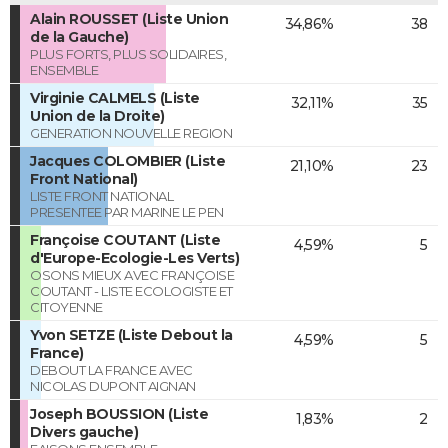
Alain ROUSSET (Liste Union
34,86%
38
de la Gauche)
PLUS FORTS, PLUS SOLIDAIRES,
ENSEMBLE
Virginie CALMELS (Liste
32,11%
35
Union de la Droite)
GENERATION NOUVELLE REGION
Jacques COLOMBIER (Liste
21,10%
23
Front National)
LISTE FRONT NATIONAL
PRESENTEE PAR MARINE LE PEN
Françoise COUTANT (Liste
4,59%
5
d'Europe-Ecologie-Les Verts)
OSONS MIEUX AVEC FRANÇOISE
COUTANT - LISTE ECOLOGISTE ET
CITOYENNE
Yvon SETZE (Liste Debout la
4,59%
5
France)
DEBOUT LA FRANCE AVEC
NICOLAS DUPONT AIGNAN
Joseph BOUSSION (Liste
1,83%
2
Divers gauche)