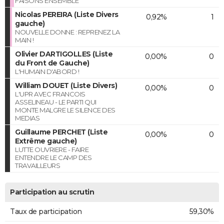
FAISONS ENSEMBLE
Nicolas PEREIRA (Liste Divers
0,92%
1
gauche)
NOUVELLE DONNE : REPRENEZ LA
MAIN !
Olivier DARTIGOLLES (Liste
0,00%
0
du Front de Gauche)
L'HUMAIN D'ABORD !
William DOUET (Liste Divers)
0,00%
0
L'UPR AVEC FRANCOIS
ASSELINEAU - LE PARTI QUI
MONTE MALGRE LE SILENCE DES
MEDIAS
Guillaume PERCHET (Liste
0,00%
0
Extrême gauche)
LUTTE OUVRIERE - FAIRE
ENTENDRE LE CAMP DES
TRAVAILLEURS
Participation au scrutin
Taux de participation
59,30%