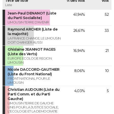
Tête de liste
% des voix
Voix
Liste
Jean-Paul DENANOT (Liste
41,94%
52
du Parti Socialiste)
LIMOUSIN TERRE D'AVENIR
Raymond ARCHER (Liste de
26,61%
33
la majorité)
LA FRANCE CHANGE, LE LIMOUSIN
DOIT CHANGER AUSSI
Ghislaine JEANNOT PAGES
16,94%
21
(Liste des Verts)
EUROPE ECOLOGIE REGION
LIMOUSIN
Nicole DACCORD-GAUTHIER
8,06%
10
(Liste du Front National)
FRONT NATIONAL POUR LE
LIMOUSIN
Christian AUDOUIN (Liste du
4,03%
5
Parti Comm. et du Parti
Gauche)
LIMOUSIN TERRE DE GAUCHE
UNIS POUR LA JUSTICE SOCIALE,
L'ECOLOGIE ET LA DEMOCRATIE