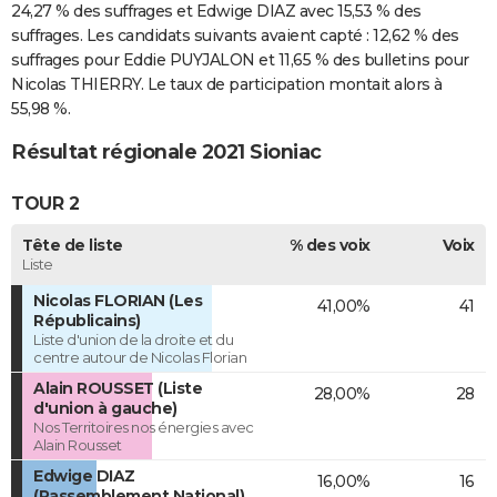
24,27 % des suffrages et Edwige DIAZ avec 15,53 % des
suffrages. Les candidats suivants avaient capté : 12,62 % des
suffrages pour Eddie PUYJALON et 11,65 % des bulletins pour
Nicolas THIERRY. Le taux de participation montait alors à
55,98 %.
Résultat régionale 2021 Sioniac
TOUR 2
Tête de liste
% des voix
Voix
Liste
Nicolas FLORIAN (Les
41,00%
41
Républicains)
Liste d'union de la droite et du
centre autour de Nicolas Florian
Alain ROUSSET (Liste
28,00%
28
d'union à gauche)
Nos Territoires nos énergies avec
Alain Rousset
Edwige DIAZ
16,00%
16
(Rassemblement National)