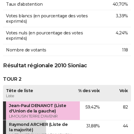
Taux d'abstention
40,70%
Votes blancs (en pourcentage des votes
3,39%
exprimés)
Votes nuls (en pourcentage des votes
4,24%
exprimés)
Nombre de votants
118
Résultat régionale 2010 Sioniac
TOUR 2
Tête de liste
% des voix
Voix
Liste
Jean-Paul DENANOT (Liste
59,42%
82
d'Union de la gauche)
LIMOUSIN TERRE D'AVENIR
Raymond ARCHER (Liste de
31,88%
44
la majorité)