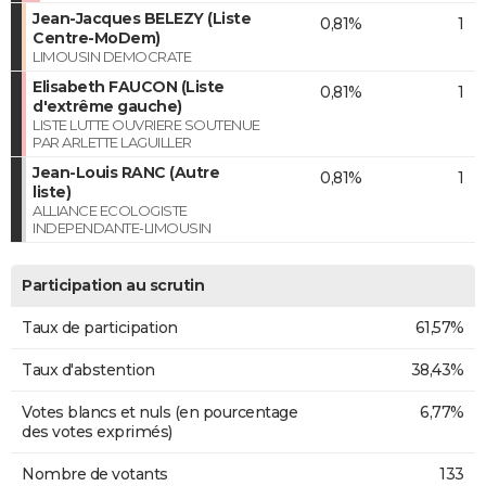
Jean-Jacques BELEZY (Liste
0,81%
1
Centre-MoDem)
LIMOUSIN DEMOCRATE
Elisabeth FAUCON (Liste
0,81%
1
d'extrême gauche)
LISTE LUTTE OUVRIERE SOUTENUE
PAR ARLETTE LAGUILLER
Jean-Louis RANC (Autre
0,81%
1
liste)
ALLIANCE ECOLOGISTE
INDEPENDANTE-LIMOUSIN
Participation au scrutin
Taux de participation
61,57%
Taux d'abstention
38,43%
Votes blancs et nuls (en pourcentage
6,77%
des votes exprimés)
Nombre de votants
133