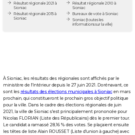
Résultat régionale 2021 à
Résultat régionale 2010 à
City break
Voyage de noces
Climat
Destinations
Voyage nature
Forum
+
PHOTO
Sioniac
Sioniac
Résultat régionale 2015 à
Bureaux de vote à Sioniac
Sioniac
GUIDES D'ACHAT
Sioniac
(toutes les
informations sur la ville)
BONS PLANS
CARTE DE VOEUX
Carte Bonne année
Carte Pâques
Carte de Noël
Carte Saint-Valentin
Carte d'anniversaire
DICTIONNAIRE
Biographies
Expressions
Dictionnaire
Citations
Proverbes
PROGRAMME TV
À Sioniac, les résultats des régionales sont affichés par le
COPAINS D'AVANT
ministère de l'Intérieur depuis le 27 juin 2021. Dorénavant, ce
sont les
résultats des élections municipales à Sioniac
en mars
Se connecter
Collèges
Universités
Service militaire
S'inscrire
Lycées
Primaires
Entreprises
Avis de recherche
AVIS DE DÉCÈS
prochain, qui constitueront le prochain gros objectif politique
pour la ville. Dans le cadre des élections régionales de juin
FORUM
2021, la ville de Sioniac s'est principalement prononcée pour
Lifestyle
Sport
Television
Cinema
Bricolage
Culture
Auto
Voyage
Nicolas FLORIAN (Liste des Républicains) dès le premier tour.
Le candidat a ramassé 28,16 % des votes. Se plaçaient ensuite
les têtes de liste Alain ROUSSET (Liste d'union à gauche) avec