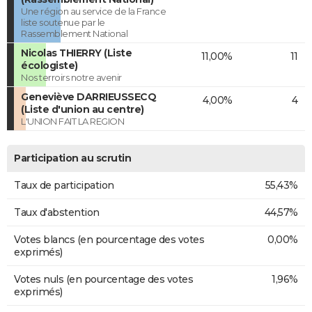
Une région au service de la France
liste soutenue par le
Rassemblement National
Nicolas THIERRY (Liste
11,00%
11
écologiste)
Nos terroirs notre avenir
Geneviève DARRIEUSSECQ
4,00%
4
(Liste d'union au centre)
L'UNION FAIT LA REGION
Participation au scrutin
Taux de participation
55,43%
Taux d'abstention
44,57%
Votes blancs (en pourcentage des votes
0,00%
exprimés)
Votes nuls (en pourcentage des votes
1,96%
exprimés)