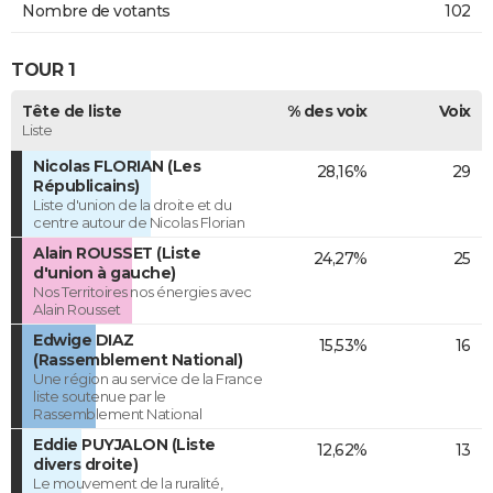
Nombre de votants
102
TOUR 1
Tête de liste
% des voix
Voix
Liste
Nicolas FLORIAN (Les
28,16%
29
Républicains)
Liste d'union de la droite et du
centre autour de Nicolas Florian
Alain ROUSSET (Liste
24,27%
25
d'union à gauche)
Nos Territoires nos énergies avec
Alain Rousset
Edwige DIAZ
15,53%
16
(Rassemblement National)
Une région au service de la France
liste soutenue par le
Rassemblement National
Eddie PUYJALON (Liste
12,62%
13
divers droite)
Le mouvement de la ruralité,