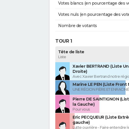
Votes blancs (en pourcentage des v
Votes nuls (en pourcentage des vot
Nombre de votants
TOUR 1
Tête de liste
Liste
Xavier BERTRAND (Liste Uni
Droite)
Avec Xavier Bertrand notre région
Marine LE PEN (Liste Front 
UNE RÉGION FIÈRE ET ENRACIN
Pierre DE SAINTIGNON (Lis
la Gauche)
Pour vous
Eric PECQUEUR (Liste Extr
gauche)
Lutte ouvrière - Faire entendre 