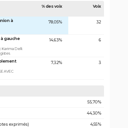
% des voix
Voix
nion à
78,05%
32
n à gauche
14,63%
6
 Karima Delli.
gistes.
blement
7,32%
3
GE AVEC
55,70%
44,30%
otes exprimés)
4,55%