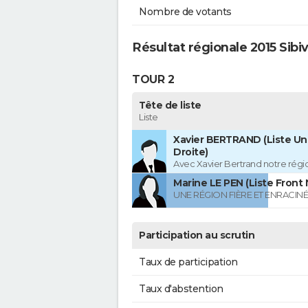
Nombre de votants
Résultat régionale 2015 Sibivi
TOUR 2
Tête de liste
Liste
Xavier BERTRAND (Liste Uni
Droite)
Avec Xavier Bertrand notre région
Marine LE PEN (Liste Front 
UNE RÉGION FIÈRE ET ENRACIN
Participation au scrutin
Taux de participation
Taux d'abstention