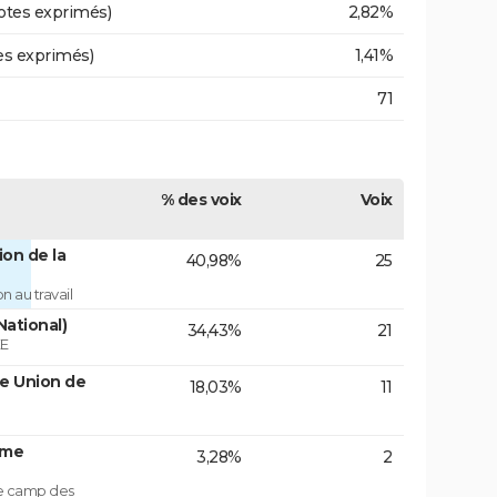
otes exprimés)
2,82%
es exprimés)
1,41%
71
% des voix
Voix
on de la
40,98%
25
 au travail
National)
34,43%
21
ÉE
te Union de
18,03%
11
ême
3,28%
2
le camp des