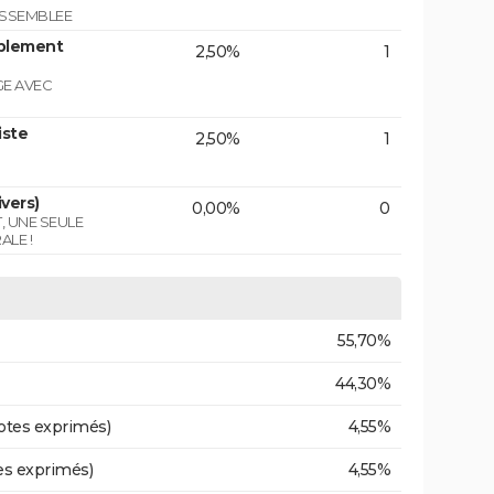
ASSEMBLEE
blement
2,50%
1
GE AVEC
iste
2,50%
1
vers)
0,00%
0
T, UNE SEULE
ALE !
55,70%
44,30%
otes exprimés)
4,55%
es exprimés)
4,55%