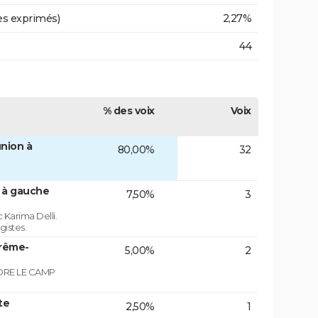
es exprimés)
2,27%
44
% des voix
Voix
nion à
80,00%
32
n à gauche
7,50%
3
 Karima Delli.
gistes.
trême-
5,00%
2
NDRE LE CAMP
te
2,50%
1