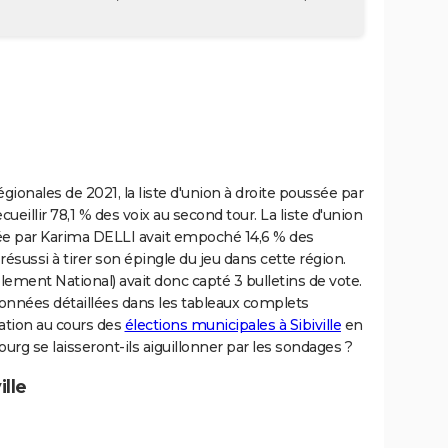
égionales de 2021, la liste d'union à droite poussée par
illir 78,1 % des voix au second tour. La liste d'union
ée par Karima DELLI avait empoché 14,6 % des
résussi à tirer son épingle du jeu dans cette région.
ent National) avait donc capté 3 bulletins de vote.
données détaillées dans les tableaux complets
uation au cours des
élections municipales à Sibiville
en
urg se laisseront-ils aiguillonner par les sondages ?
ille