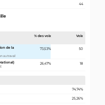
44
lle
% des voix
Voix
on de la
73,53%
50
 au travail
National)
26,47%
18
ÉE
74,74%
25,26%