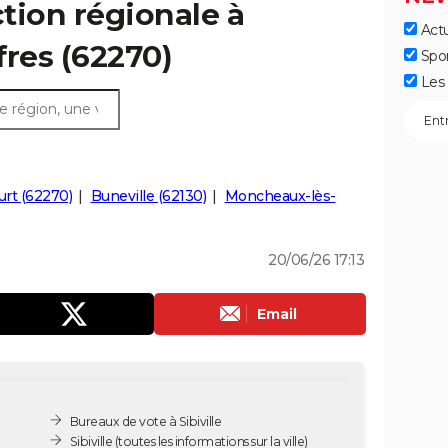
ction régionale à
Actu
ffres (62270)
Spo
Les 
urt (62270)
Buneville (62130)
Moncheaux-lès-
20/06/26 17:13
Email
Bureaux de vote à Sibiville
Sibiville
(toutes les informations sur la ville)