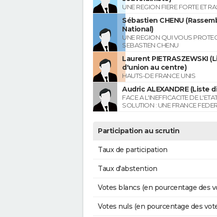
UNE REGION FIERE FORTE ET R
Sébastien CHENU (Rassem
National)
UNE REGION QUI VOUS PROTE
SEBASTIEN CHENU
Laurent PIETRASZEWSKI (L
d'union au centre)
HAUTS-DE FRANCE UNIS
Audric ALEXANDRE (Liste di
FACE A L'INEFFICACITE DE L'ETA
SOLUTION : UNE FRANCE FEDER
Participation au scrutin
Taux de participation
Taux d'abstention
Votes blancs (en pourcentage des v
Votes nuls (en pourcentage des vot