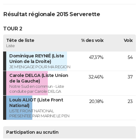
Résultat régionale 2015 Serverette
TOUR 2
Tête de liste
% des voix
Voix
Liste
Dominique REYNIÉ (Liste
47,37%
54
Union de la Droite)
JE M'ENGAGE POUR MA REGION
Carole DELGA (Liste Union
32,46%
37
de la Gauche)
Notre Sud en commun - Liste
conduite par Carole DELGA
Louis ALIOT (Liste Front
20,18%
23
National)
LISTE FRONT NATIONAL
PRESENTEE PAR MARINE LE PEN
Participation au scrutin