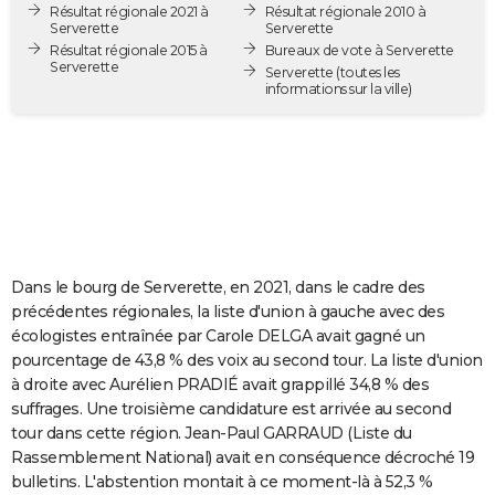
Résultat régionale 2021 à
Résultat régionale 2010 à
City break
Voyage de noces
Climat
Destinations
Voyage nature
Forum
+
PHOTO
Serverette
Serverette
Résultat régionale 2015 à
Bureaux de vote à Serverette
Serverette
GUIDES D'ACHAT
Serverette
(toutes les
informations sur la ville)
BONS PLANS
CARTE DE VOEUX
Carte Bonne année
Carte Pâques
Carte de Noël
Carte Saint-Valentin
Carte d'anniversaire
DICTIONNAIRE
Biographies
Expressions
Dictionnaire
Citations
Proverbes
PROGRAMME TV
Dans le bourg de Serverette, en 2021, dans le cadre des
COPAINS D'AVANT
précédentes régionales, la liste d'union à gauche avec des
écologistes entraînée par Carole DELGA avait gagné un
Se connecter
Collèges
Universités
Service militaire
S'inscrire
Lycées
Primaires
Entreprises
Avis de recherche
AVIS DE DÉCÈS
pourcentage de 43,8 % des voix au second tour. La liste d'union
à droite avec Aurélien PRADIÉ avait grappillé 34,8 % des
FORUM
suffrages. Une troisième candidature est arrivée au second
Lifestyle
Sport
Television
Cinema
Bricolage
Culture
Auto
Voyage
tour dans cette région. Jean-Paul GARRAUD (Liste du
Rassemblement National) avait en conséquence décroché 19
bulletins. L'abstention montait à ce moment-là à 52,3 %