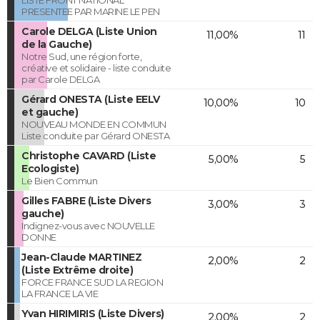
PRESENTEE PAR MARINE LE PEN
Carole DELGA (Liste Union
11,00%
11
de la Gauche)
Notre Sud, une région forte,
créative et solidaire - liste conduite
par Carole DELGA
Gérard ONESTA (Liste EELV
10,00%
10
et gauche)
NOUVEAU MONDE EN COMMUN
Liste conduite par Gérard ONESTA
Christophe CAVARD (Liste
5,00%
5
Ecologiste)
Le Bien Commun
Gilles FABRE (Liste Divers
3,00%
3
gauche)
Indignez-vous avec NOUVELLE
DONNE
Jean-Claude MARTINEZ
2,00%
2
(Liste Extrême droite)
FORCE FRANCE SUD LA REGION
LA FRANCE LA VIE
Yvan HIRIMIRIS (Liste Divers)
2,00%
2