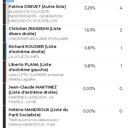
Patrice DREVET (Autre liste)
3,25%
4
ALLIANCE ECOLOGISTE
INDEPENDANTE - GENERATION
LANGUEDOC-ROUSSILLON
Christian JEANJEAN (Liste
1,63%
2
divers droite)
UNION REPUBLICAINE POPULAIRE
Richard ROUDIER (Liste
0,81%
1
d'extrême droite)
LA LIGUE DU MIDI
Liberto PLANA (Liste
0,81%
1
d'extrême gauche)
Liste LUTTE OUVRIERE soutenue
Arlette Laguiller
Jean-Claude MARTINEZ
0,00%
0
(Liste d'extrême droite)
MARTINEZ LA REGION - LA
FRANCE - LA VIE
Hélène MANDROUX (Liste du
0,00%
0
Parti Socialiste)
"Retrouvons nos valeurs avec
Hélène MANDROUX - Parti