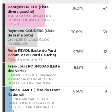
Georges FRECHE (Liste
38,21%
47
divers gauche)
TOUS POUR LE LANGUEDOC-
ROUSSILLON AVEC GEORGES
FRECHE
Raymond COUDERC (Liste
30,89%
38
de la majorité)
CHANGER EN LANGUEDOC-
ROUSSILLON
René REVOL (Liste du Parti
9,76%
12
Comm. et du Parti Gauche)
A Gauche maintenant !
Jean-Louis ROUMEGAS (Liste
8,13%
10
des Verts)
EUROPE ECOLOGIE Languedoc
Roussillon avec Daniel COHN-
BENDIT Eva JOLY José BOVE
France JAMET (Liste du Front
6,50%
8
National)
FRONT NATIONAL POUR LE
LANGUEDOC-ROUSSILLON LISTE
PRESENTEE PAR JEAN-MARIE LE
PEN