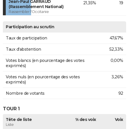
Jean-Paul GARRAUD
21,35%
19
(Rassemblement National)
Rassembler l'Occitanie
Participation au scrutin
Taux de participation
47,67%
Taux d'abstention
52,33%
Votes blancs (en pourcentage des votes
0,00%
exprimés)
Votes nuls (en pourcentage des votes
3,26%
exprimés)
Nombre de votants
92
TOUR 1
Tête de liste
% des voix
Voix
Liste