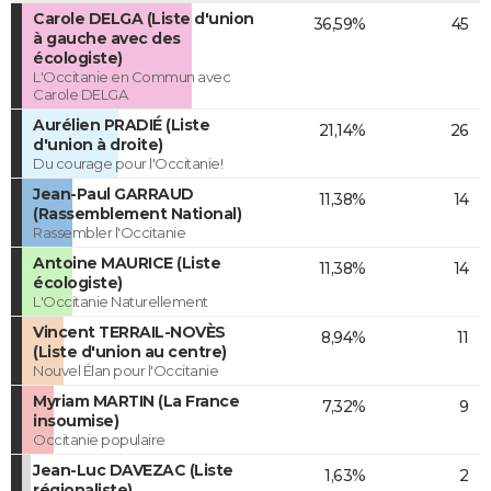
Carole DELGA (Liste d'union
36,59%
45
à gauche avec des
écologiste)
L'Occitanie en Commun avec
Carole DELGA
Aurélien PRADIÉ (Liste
21,14%
26
d'union à droite)
Du courage pour l'Occitanie!
Jean-Paul GARRAUD
11,38%
14
(Rassemblement National)
Rassembler l'Occitanie
Antoine MAURICE (Liste
11,38%
14
écologiste)
L'Occitanie Naturellement
Vincent TERRAIL-NOVÈS
8,94%
11
(Liste d'union au centre)
Nouvel Élan pour l'Occitanie
Myriam MARTIN (La France
7,32%
9
insoumise)
Occitanie populaire
Jean-Luc DAVEZAC (Liste
1,63%
2
régionaliste)