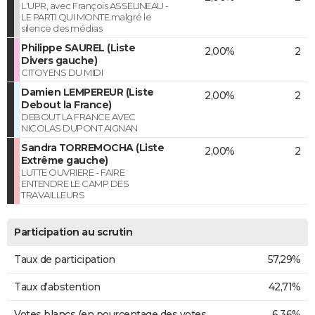
L'UPR, avec François ASSELINEAU -
LE PARTI QUI MONTE malgré le
silence des médias
Philippe SAUREL (Liste
2,00%
2
Divers gauche)
CITOYENS DU MIDI
Damien LEMPEREUR (Liste
2,00%
2
Debout la France)
DEBOUT LA FRANCE AVEC
NICOLAS DUPONT AIGNAN
Sandra TORREMOCHA (Liste
2,00%
2
Extrême gauche)
LUTTE OUVRIERE - FAIRE
ENTENDRE LE CAMP DES
TRAVAILLEURS
Participation au scrutin
Taux de participation
57,29%
Taux d'abstention
42,71%
Votes blancs (en pourcentage des votes
6,36%