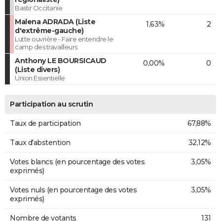
Bastir Occitanie
Malena ADRADA (Liste
1,63%
2
d'extrême-gauche)
Lutte ouvrière - Faire entendre le
camp des travailleurs
Anthony LE BOURSICAUD
0,00%
0
(Liste divers)
Union Essentielle
Participation au scrutin
Taux de participation
67,88%
Taux d'abstention
32,12%
Votes blancs (en pourcentage des votes
3,05%
exprimés)
Votes nuls (en pourcentage des votes
3,05%
exprimés)
Nombre de votants
131