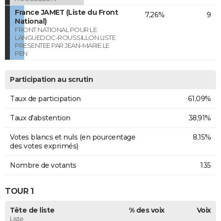
France JAMET (Liste du Front
7,26%
9
National)
FRONT NATIONAL POUR LE
LANGUEDOC-ROUSSILLON LISTE
PRESENTEE PAR JEAN-MARIE LE
PEN
Participation au scrutin
Taux de participation
61,09%
Taux d'abstention
38,91%
Votes blancs et nuls (en pourcentage
8,15%
des votes exprimés)
Nombre de votants
135
TOUR 1
Tête de liste
% des voix
Voix
Liste