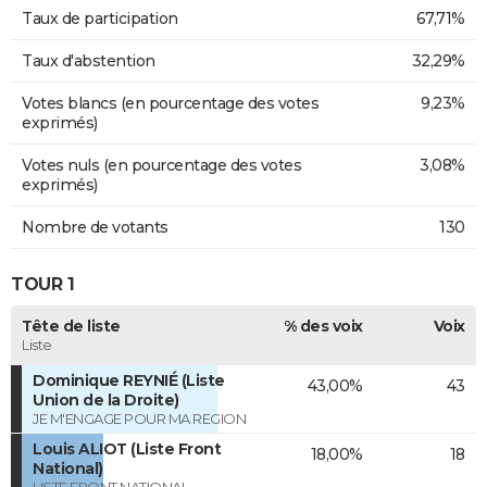
Taux de participation
67,71%
Taux d'abstention
32,29%
Votes blancs (en pourcentage des votes
9,23%
exprimés)
Votes nuls (en pourcentage des votes
3,08%
exprimés)
Nombre de votants
130
TOUR 1
Tête de liste
% des voix
Voix
Liste
Dominique REYNIÉ (Liste
43,00%
43
Union de la Droite)
JE M'ENGAGE POUR MA REGION
Louis ALIOT (Liste Front
18,00%
18
National)
LISTE FRONT NATIONAL