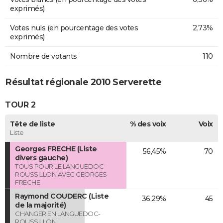
exprimés)
Votes nuls (en pourcentage des votes
2,73%
exprimés)
Nombre de votants
110
Résultat régionale 2010 Serverette
TOUR 2
Tête de liste
% des voix
Voix
Liste
Georges FRECHE (Liste
56,45%
70
divers gauche)
TOUS POUR LE LANGUEDOC-
ROUSSILLON AVEC GEORGES
FRECHE
Raymond COUDERC (Liste
36,29%
45
de la majorité)
CHANGER EN LANGUEDOC-
ROUSSILLON