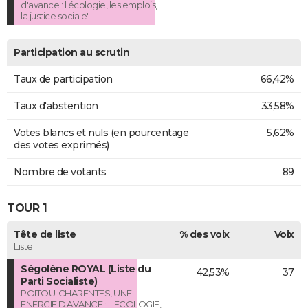
d'avance : l'écologie, les emplois,
la justice sociale"
Participation au scrutin
Taux de participation
66,42%
Taux d'abstention
33,58%
Votes blancs et nuls (en pourcentage
5,62%
des votes exprimés)
Nombre de votants
89
TOUR 1
Tête de liste
% des voix
Voix
Liste
Ségolène ROYAL (Liste du
42,53%
37
Parti Socialiste)
POITOU-CHARENTES, UNE
ENERGIE D'AVANCE : L'ECOLOGIE,