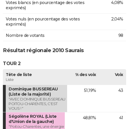
Votes blancs (en pourcentage des votes
4,08%
exprimés)
Votes nuls (en pourcentage des votes
2,04%
exprimés)
Nombre de votants
98
Résultat régionale 2010 Saurais
TOUR 2
Tête de liste
% des voix
Voix
Liste
Dominique BUSSEREAU
51,19%
43
(Liste de la majorité)
"AVEC DOMINIQUE BUSSEREAU
POITOU-CHARENTES, C'EST
VOUS ! "
Ségolène ROYAL (Liste
48,81%
41
d'Union de la gauche)
"Poitou-Charentes, une énergie