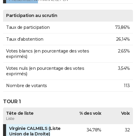
Participation au scrutin
Taux de participation
73,86%
Taux d'abstention
26,14%
Votes blancs (en pourcentage des votes
2,65%
exprimés)
Votes nuls (en pourcentage des votes
3,54%
exprimés)
Nombre de votants
113
TOUR 1
Tête de liste
% des voix
Voix
Liste
Virginie CALMELS (Liste
34,78%
32
Union de la Droite)