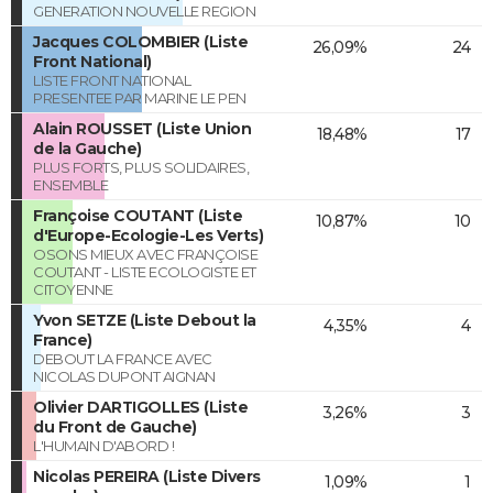
GENERATION NOUVELLE REGION
Jacques COLOMBIER (Liste
26,09%
24
Front National)
LISTE FRONT NATIONAL
PRESENTEE PAR MARINE LE PEN
Alain ROUSSET (Liste Union
18,48%
17
de la Gauche)
PLUS FORTS, PLUS SOLIDAIRES,
ENSEMBLE
Françoise COUTANT (Liste
10,87%
10
d'Europe-Ecologie-Les Verts)
OSONS MIEUX AVEC FRANÇOISE
COUTANT - LISTE ECOLOGISTE ET
CITOYENNE
Yvon SETZE (Liste Debout la
4,35%
4
France)
DEBOUT LA FRANCE AVEC
NICOLAS DUPONT AIGNAN
Olivier DARTIGOLLES (Liste
3,26%
3
du Front de Gauche)
L'HUMAIN D'ABORD !
Nicolas PEREIRA (Liste Divers
1,09%
1