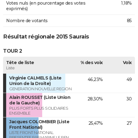
Votes nuls (en pourcentage des votes
1,18%
exprimés)
Nombre de votants
85
Résultat régionale 2015 Saurais
TOUR 2
Tête de liste
% des voix
Voix
Liste
Virginie CALMELS (Liste
46,23%
49
Union de la Droite)
GENERATION NOUVELLE REGION
Alain ROUSSET (Liste Union
28,30%
30
de la Gauche)
PLUS FORTS PLUS SOLIDAIRES
ENSEMBLE
Jacques COLOMBIER (Liste
25,47%
27
Front National)
LISTE FRONT NATIONAL
PRESENTEE PAR MARINE LE PEN