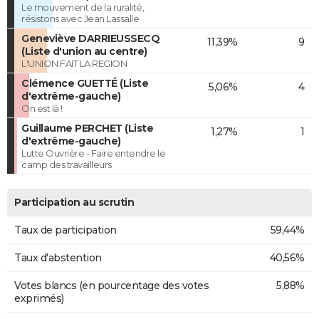
Le mouvement de la ruralité,
résistons avec Jean Lassalle
Geneviève DARRIEUSSECQ
11,39%
9
(Liste d'union au centre)
L'UNION FAIT LA REGION
Clémence GUETTÉ (Liste
5,06%
4
d'extrême-gauche)
On est là !
Guillaume PERCHET (Liste
1,27%
1
d'extrême-gauche)
Lutte Ouvrière - Faire entendre le
camp des travailleurs
Participation au scrutin
Taux de participation
59,44%
Taux d'abstention
40,56%
Votes blancs (en pourcentage des votes
5,88%
exprimés)