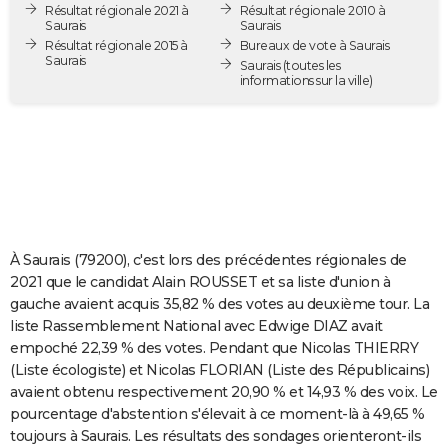
Résultat régionale 2021 à
Résultat régionale 2010 à
City break
Voyage de noces
Climat
Destinations
Voyage nature
Forum
+
PHOTO
Saurais
Saurais
Résultat régionale 2015 à
Bureaux de vote à Saurais
Saurais
GUIDES D'ACHAT
Saurais
(toutes les
informations sur la ville)
BONS PLANS
CARTE DE VOEUX
Carte Bonne année
Carte Pâques
Carte de Noël
Carte Saint-Valentin
Carte d'anniversaire
DICTIONNAIRE
Biographies
Expressions
Dictionnaire
Citations
Proverbes
PROGRAMME TV
À Saurais (79200), c'est lors des précédentes régionales de
COPAINS D'AVANT
2021 que le candidat Alain ROUSSET et sa liste d'union à
gauche avaient acquis 35,82 % des votes au deuxième tour. La
Se connecter
Collèges
Universités
Service militaire
S'inscrire
Lycées
Primaires
Entreprises
Avis de recherche
AVIS DE DÉCÈS
liste Rassemblement National avec Edwige DIAZ avait
empoché 22,39 % des votes. Pendant que Nicolas THIERRY
FORUM
(Liste écologiste) et Nicolas FLORIAN (Liste des Républicains)
Lifestyle
Sport
Television
Cinema
Bricolage
Culture
Auto
Voyage
avaient obtenu respectivement 20,90 % et 14,93 % des voix. Le
pourcentage d'abstention s'élevait à ce moment-là à 49,65 %
toujours à Saurais. Les résultats des sondages orienteront-ils