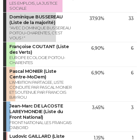
LES EMPLOIS, LA JUSTICE
SOCIALE
Dominique BUSSEREAU
37,93%
33
(Liste de la majorité)
"AVEC DOMINIQUE BUSSEREAU
POITOU-CHARENTES, C'EST
VOUS ! "
Françoise COUTANT (Liste
6,90%
6
des Verts)
EUROPE ECOLOGIE POITOU-
CHARENTES
Pascal MONIER (Liste
6,90%
6
Centre-MoDem)
L'AMBITION PARTAGEE, LISTE
CONDUITE PAR PASCAL MONIER
ET SOUTENUE PAR FRANCOIS
BAYROU
Jean-Marc DE LACOSTE
3,45%
3
LAREYMONDIE (Liste du
Front National)
FRONT NATIONAL LES FRANCAIS
D'ABORD
Ludovic GAILLARD (Liste
1,15%
1