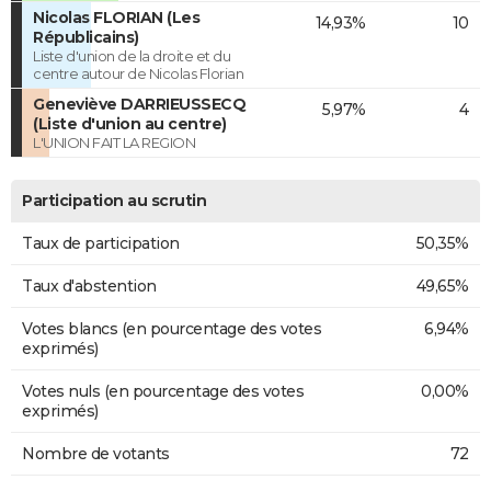
Nicolas FLORIAN (Les
14,93%
10
Républicains)
Liste d'union de la droite et du
centre autour de Nicolas Florian
Geneviève DARRIEUSSECQ
5,97%
4
(Liste d'union au centre)
L'UNION FAIT LA REGION
Participation au scrutin
Taux de participation
50,35%
Taux d'abstention
49,65%
Votes blancs (en pourcentage des votes
6,94%
exprimés)
Votes nuls (en pourcentage des votes
0,00%
exprimés)
Nombre de votants
72