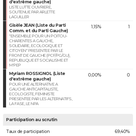
d'extrême gauche)
LISTE LUTTE OUVRIERE,
SOUTENUE PAR ARLETTE
LAGUILLER
Gisèle JEAN (Liste du Parti
1,15%
1
Comm. et du Parti Gauche)
"ENSEMBLE POUR UN POITOU-
CHARENTES A GAUCHE,
SOLIDAIRE, ECOLOGIQUE ET
CITOYEN" PRESENTEE PAR LE
FRONT DE GAUCHE (PCF/PG/GU),
REPUBLIQUE ET SOCIALISME ET
M'PEP
Myriam ROSSIGNOL (Liste
0,00%
0
d'extrême gauche)
POUR UNE ALTERNATIVE A
GAUCHE ANTICAPITALISTE,
ECOLOGISTE, FEMINISTE
PRESENTEE PAR LES ALTERNATIFS,
LA FASE, LE NPA
Participation au scrutin
Taux de participation
69,40%