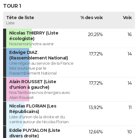
TOUR 1
Tête de liste
% des voix
Voix
Liste
Nicolas THIERRY (Liste
20,25%
16
écologiste)
Nos terroirs notre avenir
Edwige DIAZ
17,72%
14
(Rassemblement National)
Une région au service de la France
liste soutenue par le
Rassemblement National
Alain ROUSSET (Liste
17,72%
14
d'union à gauche)
Nos Territoires nos énergies avec
Alain Rousset
Nicolas FLORIAN (Les
13,92%
11
Républicains)
Liste d'union de la droite et du
centre autour de Nicolas Florian
Eddie PUYJALON (Liste
12,66%
10
divers droite)