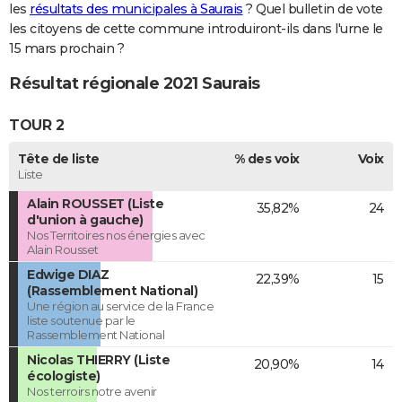
les
résultats des municipales à Saurais
? Quel bulletin de vote
les citoyens de cette commune introduiront-ils dans l'urne le
15 mars prochain ?
Résultat régionale 2021 Saurais
TOUR 2
Tête de liste
% des voix
Voix
Liste
Alain ROUSSET (Liste
35,82%
24
d'union à gauche)
Nos Territoires nos énergies avec
Alain Rousset
Edwige DIAZ
22,39%
15
(Rassemblement National)
Une région au service de la France
liste soutenue par le
Rassemblement National
Nicolas THIERRY (Liste
20,90%
14
écologiste)
Nos terroirs notre avenir